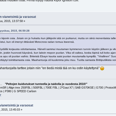
saada muutkin osat. Firma löytyy haulla Kipor ignition coil.
n vianetsintä ja varaosat
u, 2015, 13:37:58 »
Syyskuu, 2015, 06:50:28
kiporin osia. Jotain on jo hukattu kun jälkipolvi sitä on purkanut, mutta on siinä monenlaista talle
tui, kun oli imenyt riittävästi Motocross radan tomua itseensä.
öydällä korjausta odottamassa. Härveli sammui muutaman kymmenen tunnin käytön jälkeen ja vika
n, joskin huonosti käyvänä, kun laitoin mopon puolan. Vika oli vaikea, koska kipinä tuli koko ajan
noa apu oli puolan vaihto. Briteistä Ebayn kautta saisi puolan muutamalla kympillä. "Virallinen"
ltäytyi toimittamasta osia. Maahantuoja oli kuulemma joku muu. Tuolta samasta Brittiputiikista voisi
hantuojalta tarttee jotain niin "en tiedä mistä tää on ku ostin käytettynä"
a...
"Peltojen kuidutukset tunteella ja taidolla jo vuodesta 2010!"
 | Align trex 250FBL | 500FBL | 700E FBL | 2*Gaui X7 | SAB G570KSE | G700 | ProtosMAX | G
tos | P380 | G SPEED Carbon
r
vianetsintä ja varaosat
 2015, 13:45:03 »