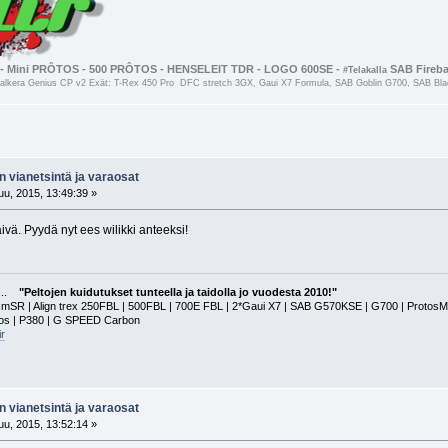
- Mini PRÔTOS - 500 PRÔTOS - HENSELEIT TDR - LOGO 600SE -
SAB Firebal
#Telakalla
kera Genius CP v2 Exät: T-Rex 450 Pro DFC stretch 3GX, Gaui X7 Formula, SAB Goblin G700, SAB Black
n vianetsintä ja varaosat
u, 2015, 13:49:39 »
vä. Pyydä nyt ees wilikki anteeksi!
a...
"Peltojen kuidutukset tunteella ja taidolla jo vuodesta 2010!"
 | Align trex 250FBL | 500FBL | 700E FBL | 2*Gaui X7 | SAB G570KSE | G700 | ProtosMAX | G
tos | P380 | G SPEED Carbon
r
n vianetsintä ja varaosat
u, 2015, 13:52:14 »