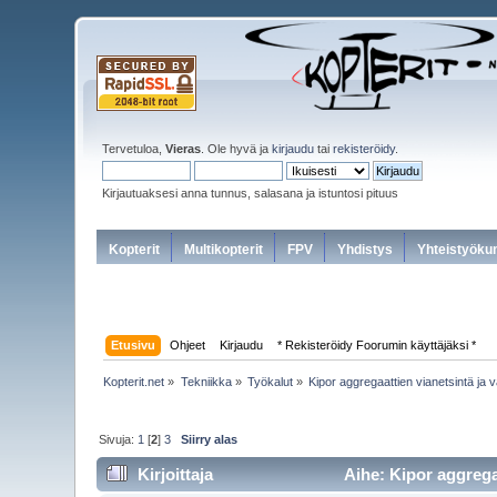
Tervetuloa,
Vieras
. Ole hyvä ja
kirjaudu
tai
rekisteröidy
.
Kirjautuaksesi anna tunnus, salasana ja istuntosi pituus
Kopterit
Multikopterit
FPV
Yhdistys
Yhteistyöku
Etusivu
Ohjeet
Kirjaudu
* Rekisteröidy Foorumin käyttäjäksi *
Kopterit.net
»
Tekniikka
»
Työkalut
»
Kipor aggregaattien vianetsintä ja 
Sivuja:
1
[
2
]
3
Siirry alas
Kirjoittaja
Aihe: Kipor aggregaa