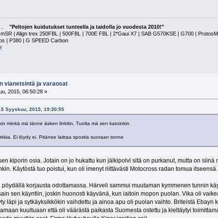
a...
"Peltojen kuidutukset tunteella ja taidolla jo vuodesta 2010!"
 | Align trex 250FBL | 500FBL | 700E FBL | 2*Gaui X7 | SAB G570KSE | G700 | ProtosMAX | G
tos | P380 | G SPEED Carbon
r
n vianetsintä ja varaosat
u, 2015, 06:50:28 »
 15 Syyskuu, 2015, 19:30:55
kin minkä mä tänne äsken linkitin. Tuolta mä sen katoinkin.
kkia. Ei löydy ei. Pitänee laittaa spostia suoraan tonne
en kiporin osia. Jotain on jo hukattu kun jälkipolvi sitä on purkanut, mutta on siinä 
n. Käytöstä tuo poistui, kun oli imenyt riittävästi Motocross radan tomua itseensä.
 pöydällä korjausta odottamassa. Härveli sammui muutaman kymmenen tunnin käytö
in sen käyntiin, joskin huonosti käyvänä, kun laitoin mopon puolan. Vika oli vaikea
y läpi ja sytkäyksikkökin vaihdettu ja ainoa apu oli puolan vaihto. Briteistä Ebayn
maan kuultuaan että oli väärästä paikasta Suomesta ostettu ja kieltäytyi toimitta