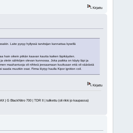
Kirjattu
ssakin. Laite pysyy hyllyssä tarvitsijan kannattaa kysellä
a hain oikein pitkän kaavan kautta kaiken läpikäyden.
 ja oletin sähköjen olevan kunnossa. Joka paikka on käyty läpi ja
 Suomen maahantuoja oli nihkeä jeesaamaan kuultuaan että oli väärästä
 saada muutkin osat. Firma löytyy haulla Kipor ignition coil.
Kirjattu
 BlackNitro 700 | TDR II | tulikettu (oli rikki jo kaupassa)