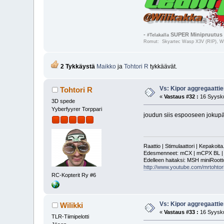
-
SUPER Minipruutus 
#Telakalla
Romut: Skyartec Wasp X3V (RIP), Wal
2 Tykkäystä
Maikko
ja
Tohtori R
tykkäävät.
Vs: Kipor aggregaattie
Tohtori R
«
Vastaus #32 :
16 Syysku
3D spede
Yyberfyyrer Torppari
joudun siis espooseen jokupäi
Raattio | Stimulaattori | Kepakoit
Edesmenneet: mCX | mCPX BL | mSR
Edelleen haitaksi: MSH miniRoot
http://www.youtube.com/mrtohtori
RC-Kopterit Ry #6
Vs: Kipor aggregaattie
Wilikki
«
Vastaus #33 :
16 Syysku
TLR-Tiimipelotti