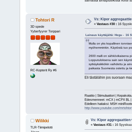
samasta Brittiputiikista voisi 
Vs: Kipor aggregaattie
Tohtori R
«
Vastaus #30 :
16 Syysku
3D spede
Yyberfyyrer Torppari
Lainaus käyttäjältä: Hegu - 16 
Mulla on yks kopallinen tonnisen 
myöhemminkin. Käytöstä tuo pois
2600 malli on sähkövikaisena p
Lopputuloksena sain sen käyntii
sytkäyksikkökin vaihdettu ja ai
paikasta Suomesta ostettu ja kie
RC-Kopterit Ry #6
Eli tästälähin jos suoraan maa
Raattio | Stimulaattori | Kepakoit
Edesmenneet: mCX | mCPX BL | mSR
Edelleen haitaksi: MSH miniRoot
http://www.youtube.com/mrtohtori
Vs: Kipor aggregaattien 
Wilikki
«
Vastaus #31 :
16 Syyskuu,
TLR-Tiimipelotti