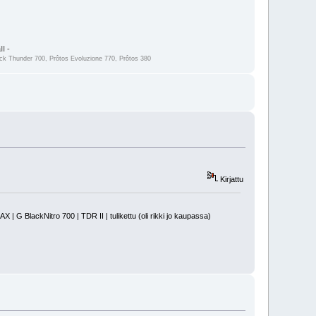
l -
 Thunder 700, Prôtos Evoluzione 770, Prôtos 380
Kirjattu
 BlackNitro 700 | TDR II | tulikettu (oli rikki jo kaupassa)