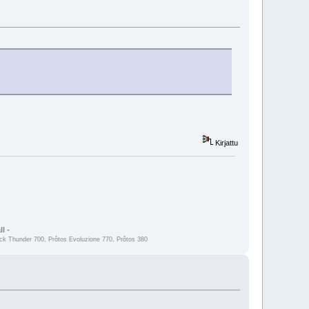
Kirjattu
l -
 Thunder 700, Prôtos Evoluzione 770, Prôtos 380