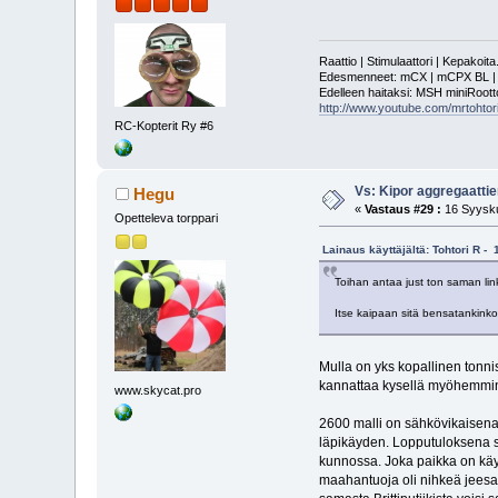
Raattio | Stimulaattori | Kepakoit
Edesmenneet: mCX | mCPX BL | mSR
Edelleen haitaksi: MSH miniRoot
http://www.youtube.com/mrtohtori
RC-Kopterit Ry #6
Vs: Kipor aggregaattie
Hegu
«
Vastaus #29 :
16 Syysku
Opetteleva torppari
Lainaus käyttäjältä: Tohtori R -
Toihan antaa just ton saman lin
Itse kaipaan sitä bensatankinkor
Mulla on yks kopallinen tonnis
kannattaa kysellä myöhemminki
www.skycat.pro
2600 malli on sähkövikaisena
läpikäyden. Lopputuloksena sa
kunnossa. Joka paikka on käyt
maahantuoja oli nihkeä jeesaa