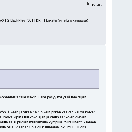
Kirjattu
 BlackNitro 700 | TDR II | tulikettu (oli rikki jo kaupassa)
monenlaista tallessakin. Laite pysyy hyllyssä tarvitsijan
n jälkeen ja vikaa hain oikein pitkän kaavan kautta kaiken
, koska kipinä tuli koko ajan ja oletin sähköjen olevan
 kautta saisi puolan muutamalla kympillä. "Virallinen" Suomen
masta osia. Maahantuoja oli kuulemma joku muu. Tuolta