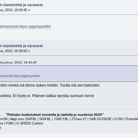
n vianetsintä ja varaosat
u, 2015, 18:40:45 »
set/varaosat-kipor-aggregaattiin
n vianetsintä ja varaosat
u, 2015, 19:30:55 »
5 Syyskuu, 2015, 18:40:45
t/varaosat-kipor-aggregaattiin
inkin minkä mä tänne äsken linkitin. Tuolta mä sen katoinkin.
orkkia. Ei löydy ei. Pitänee laittaa spostia suoraan tonne
a...
"Peltojen kuidutukset tunteella ja taidolla jo vuodesta 2010!"
 | Align trex 250FBL | 500FBL | 700E FBL | 2*Gaui X7 | SAB G570KSE | G700 | ProtosMAX | G
tos | P380 | G SPEED Carbon
r