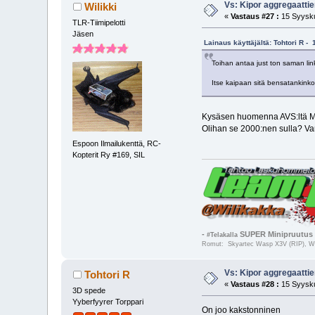
Vs: Kipor aggregaattie
Wilikki
«
Vastaus #27 :
15 Syysku
TLR-Tiimipelotti
Jäsen
Lainaus käyttäjältä: Tohtori R -
Toihan antaa just ton saman lin
Itse kaipaan sitä bensatankinkor
Kysäsen huomenna AVS:ltä Maik
Olihan se 2000:nen sulla? Var
Espoon Ilmailukenttä, RC-
Kopterit Ry #169, SIL
-
SUPER Minipruutus 
#Telakalla
Romut: Skyartec Wasp X3V (RIP), Wal
Vs: Kipor aggregaattie
Tohtori R
«
Vastaus #28 :
15 Syysku
3D spede
Yyberfyyrer Torppari
On joo kakstonninen