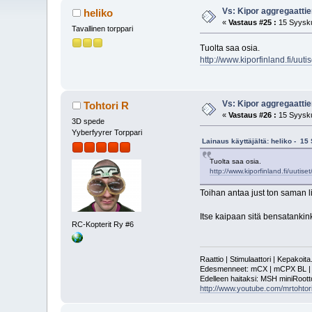
Vs: Kipor aggregaattie
heliko
«
Vastaus #25 :
15 Syysku
Tavallinen torppari
Tuolta saa osia.
http://www.kiporfinland.fi/uuti
Vs: Kipor aggregaattie
Tohtori R
«
Vastaus #26 :
15 Syysku
3D spede
Yyberfyyrer Torppari
Lainaus käyttäjältä: heliko - 1
Tuolta saa osia.
http://www.kiporfinland.fi/uutise
Toihan antaa just ton saman l
Itse kaipaan sitä bensatankink
RC-Kopterit Ry #6
Raattio | Stimulaattori | Kepakoit
Edesmenneet: mCX | mCPX BL | mSR
Edelleen haitaksi: MSH miniRoot
http://www.youtube.com/mrtohtori