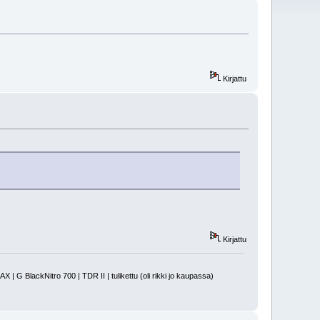
Kirjattu
Kirjattu
 BlackNitro 700 | TDR II | tulikettu (oli rikki jo kaupassa)