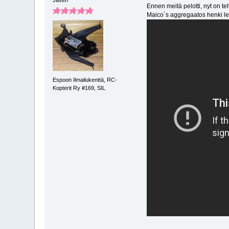
Jäsen
Ennen meitä pelotti, nyt on teh
Maico´s aggregaatos henki lep
Espoon Ilmailukenttä, RC-
Kopterit Ry #169, SIL