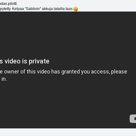
das pilotti.
ytetty. Kelpaa "Sablinin" akkuja latailla taas