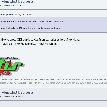
n vianetsintä ja varaosat
u, 2015, 19:38:22 »
 15 Syyskuu, 2015, 19:30:55
kin minkä mä tänne äsken linkitin. Tuolta mä sen katoinkin.
kkia. Ei löydy ei. Pitänee laittaa spostia suoraan tonne
olle tuota CDI purkkia. Kysäsen samalla sulle sitä korkkia...
maan sama korkki kaikissa, mutta kuitennii...
- Mini PRÔTOS - 500 PRÔTOS - HENSELEIT TDR - LOGO 600SE -
SAB Firebal
#Telakalla
kera Genius CP v2 Exät: T-Rex 450 Pro DFC stretch 3GX, Gaui X7 Formula, SAB Goblin G700, SAB Black
n vianetsintä ja varaosat
u, 2015, 19:39:54 »