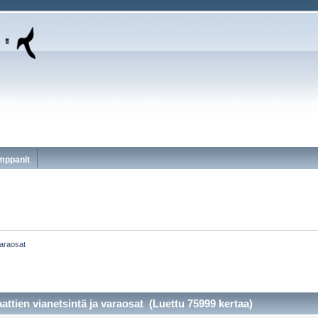
mppanit
varaosat
ttien vianetsintä ja varaosat (Luettu 75999 kertaa)