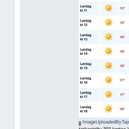
ImageUploadedByTapa