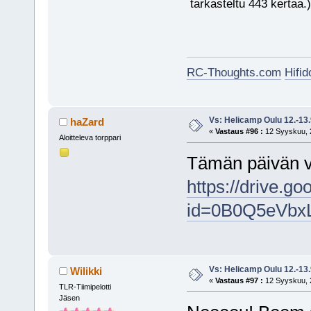
tarkasteltu 443 kertaa.)
RC-Thoughts.com
Hifi
Vs: Helicamp Oulu 12.-13
haZard
«
Vastaus #96 :
12 Syyskuu, 2
Aloitteleva torppari
Tämän päivän vo
https://drive.g
id=0B0Q5eVb
Vs: Helicamp Oulu 12.-13
Wilikki
«
Vastaus #97 :
12 Syyskuu, 2
TLR-Tiimipelotti
Jäsen