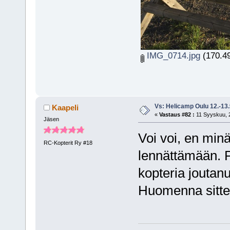
IMG_0714.jpg
(170.49
Vs: Helicamp Oulu 12.-13
Kaapeli
«
Vastaus #82 :
11 Syyskuu, 2
Jäsen
Voi voi, en minä
RC-Kopterit Ry #18
lennättämään. Pi
kopteria joutanu
Huomenna sitte