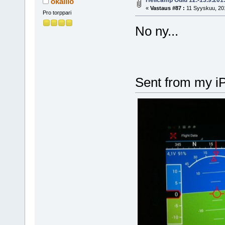
okallio
«
Vastaus #87 :
11 Syyskuu, 201
Pro torppari
No ny...
Sent from my i