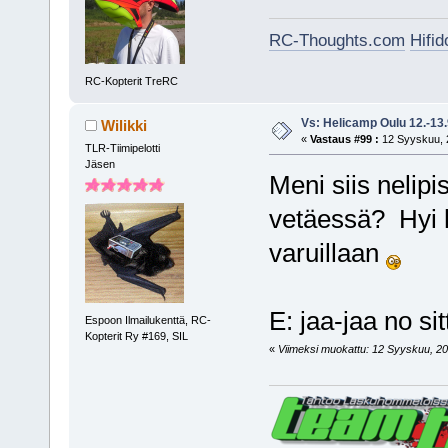
RC-Thoughts.com
Hifi
RC-Kopterit TreRC
Vs: Helicamp Oulu 12.-13
Wilikki
«
Vastaus #99 :
12 Syyskuu, 2
TLR-Tiimipelotti
Jäsen
Meni siis nelipi
vetäessä? Hyi h
varuillaan
E: jaa-jaa no sit
Espoon Ilmailukenttä, RC-
Kopterit Ry #169, SIL
«
Viimeksi muokattu: 12 Syyskuu, 2015