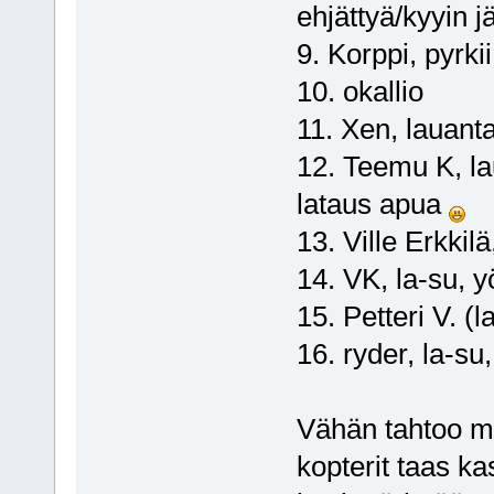
ehjättyä/kyyin j
9. Korppi, pyrkii
10. okallio
11. Xen, lauant
12. Teemu K, la
lataus apua
13. Ville Erkkilä
14. VK, la-su, y
15. Petteri V. (l
16. ryder, la-su
Vähän tahtoo men
kopterit taas k