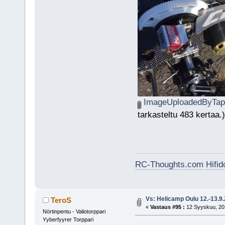
ImageUploadedByTapa
tarkasteltu 483 kertaa.)
RC-Thoughts.com
Hifi
Vs: Helicamp Oulu 12.-13.9
TeroS
«
Vastaus #95 :
12 Syyskuu, 201
Nörtinpentu - Valiotorppari
Yyberfyyrer Torppari