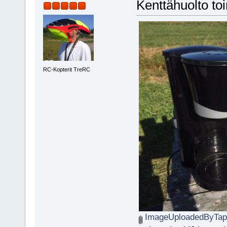
Kenttähuolto to
RC-Kopterit TreRC
ImageUploadedByTapa