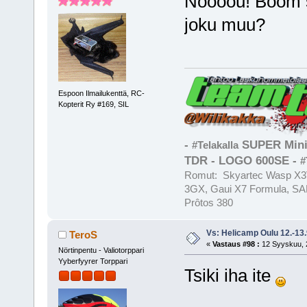
Noooou! Boom st
joku muu?
Espoon Ilmailukenttä, RC-
Kopterit Ry #169, SIL
-
SUPER Mini
#Telakalla
TDR - LOGO 600SE -
#
Romut: Skyartec Wasp X3V
3GX, Gaui X7 Formula, SAB
Prôtos 380
Vs: Helicamp Oulu 12.-13
TeroS
«
Vastaus #98 :
12 Syyskuu, 2
Nörtinpentu - Valiotorppari
Yyberfyyrer Torppari
Tsiki iha ite