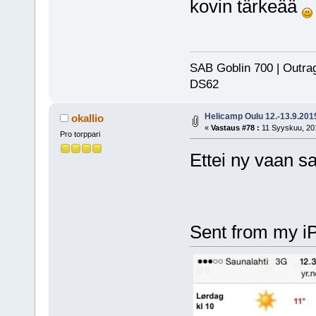
kovin tärkeää
SAB Goblin 700 | Outra
DS62
Helicamp Oulu 12.-13.9.201
okallio
«
Vastaus #78 :
11 Syyskuu, 201
Pro torppari
Ettei ny vaan s
Sent from my i