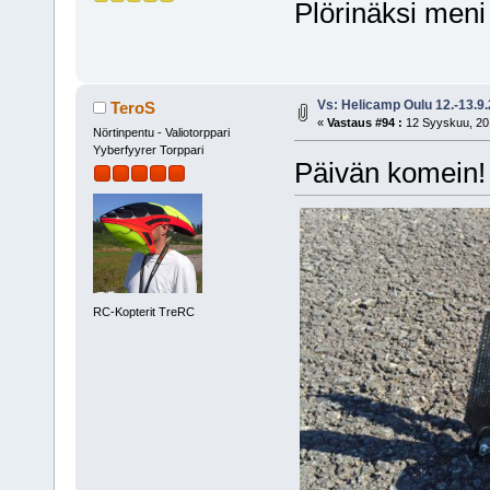
Plörinäksi meni 
Vs: Helicamp Oulu 12.-13.9
TeroS
«
Vastaus #94 :
12 Syyskuu, 201
Nörtinpentu - Valiotorppari
Yyberfyyrer Torppari
Päivän komein!
RC-Kopterit TreRC