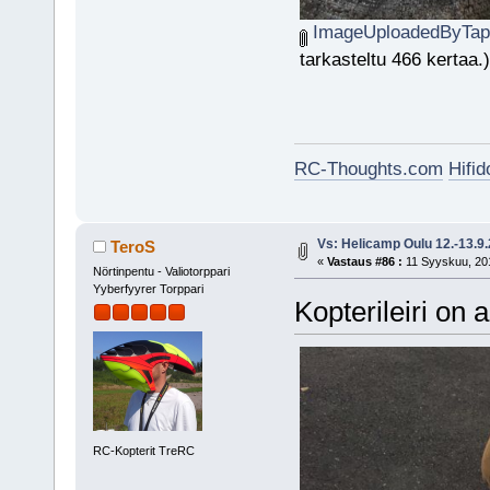
ImageUploadedByTapa
tarkasteltu 466 kertaa.)
RC-Thoughts.com
Hifi
Vs: Helicamp Oulu 12.-13.9
TeroS
«
Vastaus #86 :
11 Syyskuu, 201
Nörtinpentu - Valiotorppari
Yyberfyyrer Torppari
Kopterileiri on a
RC-Kopterit TreRC