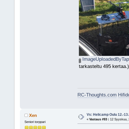
ImageUploadedByTapa
tarkasteltu 495 kertaa.)
RC-Thoughts.com
Hifi
Vs: Helicamp Oulu 12.-13
Xen
«
Vastaus #93 :
12 Syyskuu, 2
Seniori torppari