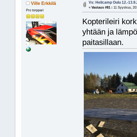
Vs: Helicamp Oulu 12.-13.9
Ville Erkkilä
«
Vastaus #81 :
11 Syyskuu, 201
Pro torppari
Kopterileiri kor
yhtään ja lämpöt
paitasillaan.