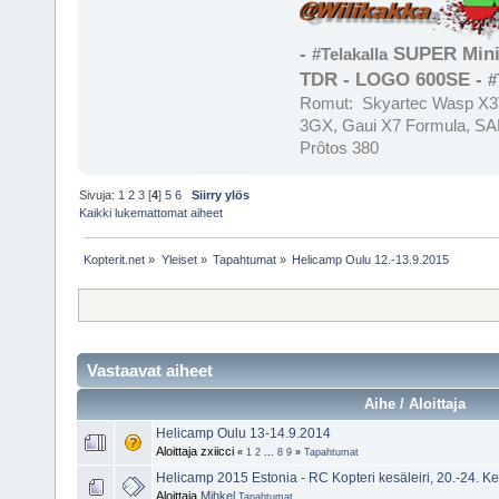
-
SUPER Mini
#Telakalla
TDR - LOGO 600SE -
#
Romut: Skyartec Wasp X3V
3GX, Gaui X7 Formula, SAB
Prôtos 380
Sivuja:
1
2
3
[
4
]
5
6
Siirry ylös
Kaikki lukemattomat aiheet
Kopterit.net
»
Yleiset
»
Tapahtumat
»
Helicamp Oulu 12.-13.9.2015
Vastaavat aiheet
Aihe / Aloittaja
Helicamp Oulu 13-14.9.2014
Aloittaja zxiicci
«
1
2
...
8
9
»
Tapahtumat
Helicamp 2015 Estonia - RC Kopteri kesäleiri, 20.-24. K
Aloittaja
Mihkel
Tapahtumat