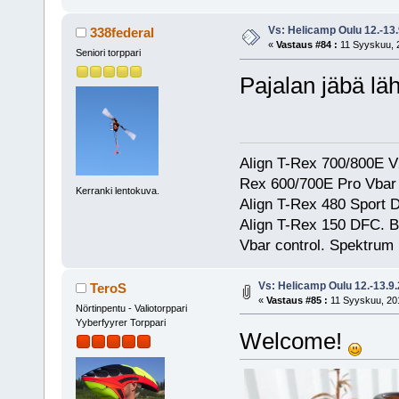
Vs: Helicamp Oulu 12.-13
338federal
«
Vastaus #84 :
11 Syyskuu, 2
Seniori torppari
Pajalan jäbä läh
Align T-Rex 700/800E V2
Rex 600/700E Pro Vbar S
Kerranki lentokuva.
Align T-Rex 480 Sport
Align T-Rex 150 DFC. 
Vbar control. Spektrum
Vs: Helicamp Oulu 12.-13.9
TeroS
«
Vastaus #85 :
11 Syyskuu, 201
Nörtinpentu - Valiotorppari
Yyberfyyrer Torppari
Welcome!