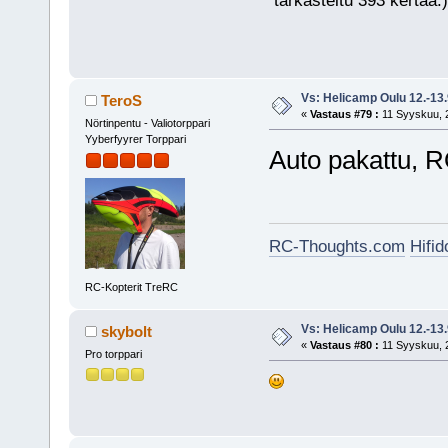
tarkasteltu 393 kertaa.)
Vs: Helicamp Oulu 12.-13
TeroS
«
Vastaus #79 :
11 Syyskuu, 2
Nörtinpentu - Valiotorppari
Yyberfyyrer Torppari
Auto pakattu, 
RC-Thoughts.com
Hifi
RC-Kopterit TreRC
Vs: Helicamp Oulu 12.-13
skybolt
«
Vastaus #80 :
11 Syyskuu, 2
Pro torppari