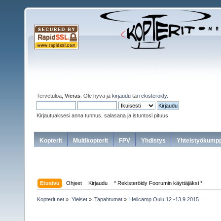
Tervetuloa,
Vieras
. Ole hyvä ja
kirjaudu
tai
rekisteröidy
.
Kirjautuaksesi anna tunnus, salasana ja istuntosi pituus
Kopterit
Multikopterit
FPV
Yhdistys
Yhteistyökumpp
Etusivu
Ohjeet
Kirjaudu
* Rekisteröidy Foorumin käyttäjäksi *
Kopterit.net
»
Yleiset
»
Tapahtumat
»
Helicamp Oulu 12.-13.9.2015