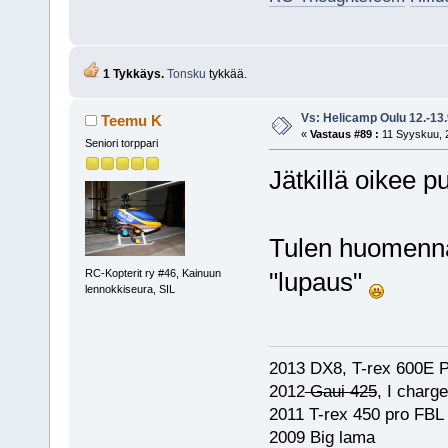
1 Tykkäys.
Tonsku
tykkää.
Vs: Helicamp Oulu 12.-13
Teemu K
«
Vastaus #89 :
11 Syyskuu, 2
Seniori torppari
Jätkillä oikee 
Tulen huomenna 
RC-Kopterit ry #46, Kainuun
"lupaus"
lennokkiseura, SIL
2013 DX8, T-rex 600E P
2012
Gaui 425
, I charg
2011 T-rex 450 pro FBL
2009 Big lama