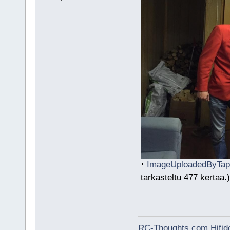
ImageUploadedByTapa
tarkasteltu 477 kertaa.)
RC-Thoughts.com
Hifi