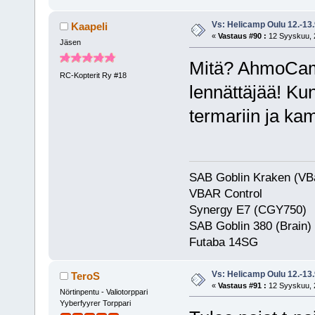
Vs: Helicamp Oulu 12.-13
Kaapeli
«
Vastaus #90 :
12 Syyskuu, 2
Jäsen
Mitä? AhmoCami
RC-Kopterit Ry #18
lennättäjää! Ku
termariin ja kam
SAB Goblin Kraken (VB
VBAR Control
Synergy E7 (CGY750)
SAB Goblin 380 (Brain)
Futaba 
Vs: Helicamp Oulu 12.-13
TeroS
«
Vastaus #91 :
12 Syyskuu, 2
Nörtinpentu - Valiotorppari
Yyberfyyrer Torppari