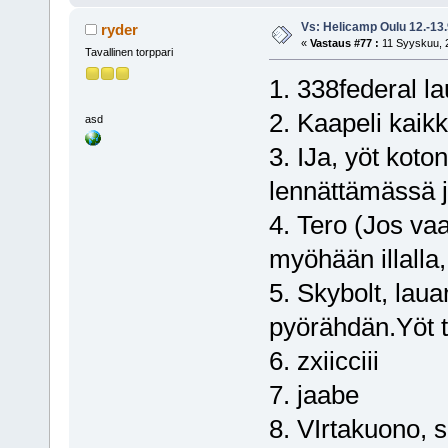
Vs: Helicamp Oulu 12.-13
ryder
«
Vastaus #77 :
11 Syyskuu, 2
Tavallinen torppari
1. 338federal la
2. Kaapeli kaikk
asd
3. IJa, yöt kot
lennättämässä j
4. Tero (Jos vaa
myöhään illalla,
5. Skybolt, lau
pyörähdän.Yöt t
6. zxiicciii
7. jaabe
8. VIrtakuono, s