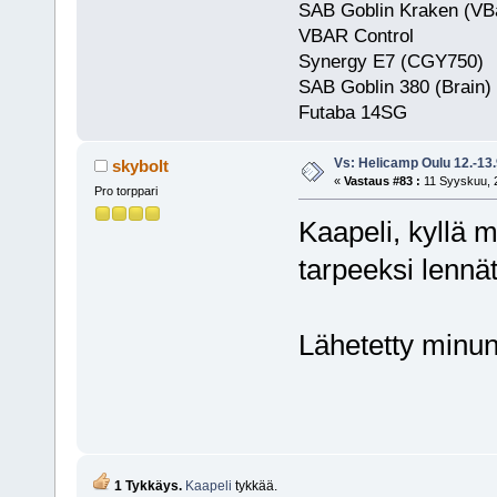
SAB Goblin Kraken (VB
VBAR Control
Synergy E7 (CGY750)
SAB Goblin 380 (Brain)
Futaba 
Vs: Helicamp Oulu 12.-13
skybolt
«
Vastaus #83 :
11 Syyskuu, 2
Pro torppari
Kaapeli, kyllä 
tarpeeksi lennät
Lähetetty minun
1 Tykkäys.
Kaapeli
tykkää.