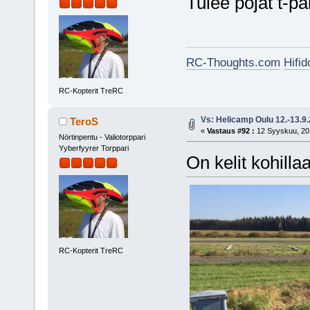
Tulee pojat t-pa
RC-Thoughts.com
Hifi
RC-Kopterit TreRC
Vs: Helicamp Oulu 12.-13.9
TeroS
«
Vastaus #92 :
12 Syyskuu, 201
Nörtinpentu - Valiotorppari
Yyberfyyrer Torppari
On kelit kohillaa
RC-Kopterit TreRC