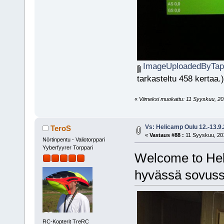
ImageUploadedByTapa
tarkasteltu 458 kertaa.)
«
Viimeksi muokattu: 11 Syyskuu, 2015
Vs: Helicamp Oulu 12.-13.9
TeroS
«
Vastaus #88 :
11 Syyskuu, 201
Nörtinpentu - Valiotorppari
Yyberfyyrer Torppari
Welcome to Heli
hyvässä sovus
RC-Kopterit TreRC