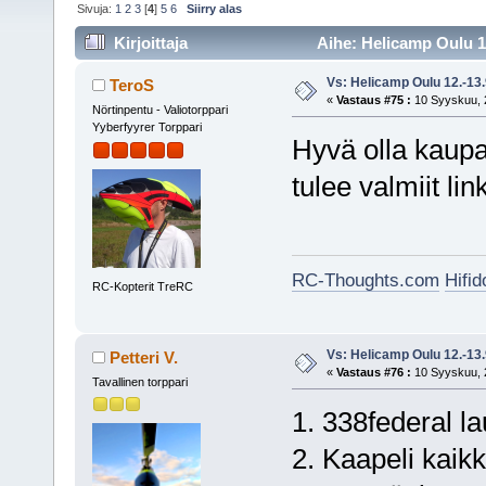
Sivuja:
1
2
3
[
4
]
5
6
Siirry alas
Kirjoittaja
Aihe: Helicamp Oulu 12
Vs: Helicamp Oulu 12.-13
TeroS
«
Vastaus #75 :
10 Syyskuu, 2
Nörtinpentu - Valiotorppari
Yyberfyyrer Torppari
Hyvä olla kaup
tulee valmiit lin
RC-Thoughts.com
Hifi
RC-Kopterit TreRC
Vs: Helicamp Oulu 12.-13
Petteri V.
«
Vastaus #76 :
10 Syyskuu, 2
Tavallinen torppari
1. 338federal la
2. Kaapeli kaikk