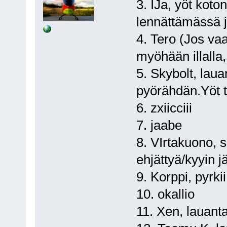
3. IJa, yöt kot
lennättämässä j
4. Tero (Jos vaa
myöhään illalla,
5. Skybolt, lau
pyörähdän.Yöt t
6. zxiicciii
7. jaabe
8. VIrtakuono, s
ehjättyä/kyyin j
9. Korppi, pyrkii
10. okallio
11. Xen, lauant