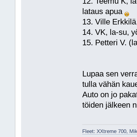
12. Teemu K, la
lataus apua
13. Ville Erkkilä
14. VK, la-su, y
15. Petteri V. (l
Lupaa sen verra
tulla vähän ka
Auto on jo paka
töiden jälkeen n
Fleet: XXtreme 700, Mi