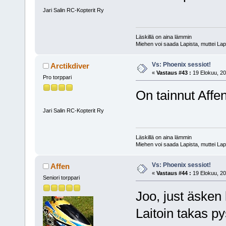
Jari Salin RC-Kopterit Ry
Läskillä on aina lämmin
Miehen voi saada Lapista, muttei Lap
Vs: Phoenix sessiot!
Arctikdiver
«
Vastaus #43 :
19 Elokuu, 20
Pro torppari
On tainnut Affe
Jari Salin RC-Kopterit Ry
Läskillä on aina lämmin
Miehen voi saada Lapista, muttei Lap
Vs: Phoenix sessiot!
Affen
«
Vastaus #44 :
19 Elokuu, 20
Seniori torppari
Joo, just äsken
Laitoin takas py