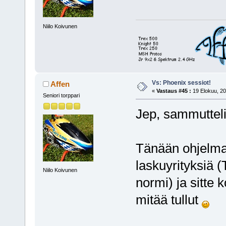
Niilo Koivunen
Vs: Phoenix sessiot!
Affen
«
Vastaus #45 :
19 Elokuu, 20
Seniori torppari
Jep, sammutteli
Tänään ohjelmaa
laskuyrityksiä (
Niilo Koivunen
normi) ja sitte 
mitää tullut