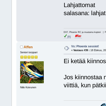
Lahjattomat
salasana: lahjat
DX7, Phoenix RC ja muutama kopteri | 
[R]
Vs: Phoenix sessiot!
Affen
«
Vastaus #39 :
18 Elokuu, 20
Seniori torppari
Ei ketää kiinnos
Jos kiinnostaa n
viittiä, kun pätki
Niilo Koivunen