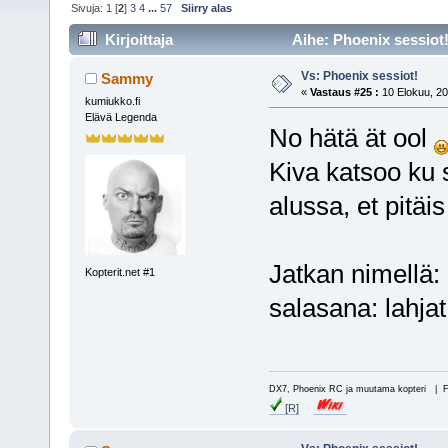
Sivuja:
1
[
2
]
3
4
...
57
Siirry alas
Kirjoittaja
Aihe: Phoenix sessiot!
Vs: Phoenix sessiot!
Sammy
«
Vastaus #25 :
10 Elokuu, 20
kumiukko.fi
Elävä Legenda
No hätä ät ool
Kiva katsoo ku s
alussa, et pitäis
Jatkan nimellä:
Kopterit.net #1
salasana: lahjat
DX7, Phoenix RC ja muutama kopteri | 
[R]