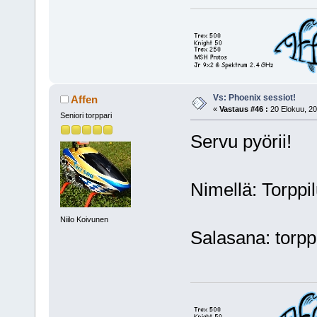
Vs: Phoenix sessiot!
Affen
«
Vastaus #46 :
20 Elokuu, 20
Seniori torppari
Servu pyörii!
Nimellä: Torppi
Niilo Koivunen
Salasana: torpp