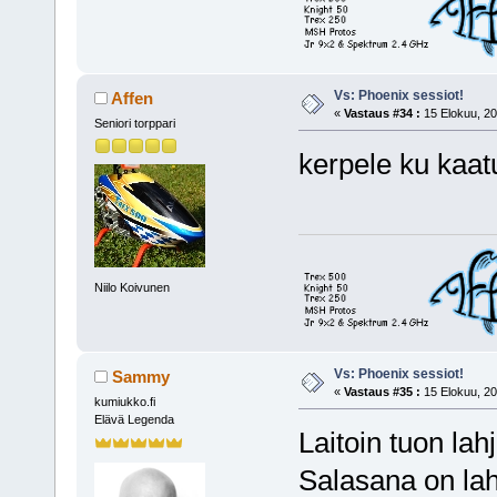
Vs: Phoenix sessiot!
Affen
«
Vastaus #34 :
15 Elokuu, 20
Seniori torppari
kerpele ku kaatu
Niilo Koivunen
Vs: Phoenix sessiot!
Sammy
«
Vastaus #35 :
15 Elokuu, 20
kumiukko.fi
Elävä Legenda
Laitoin tuon lah
Salasana on lah