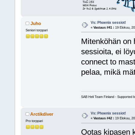
Vs: Phoenix sessiot!
Juho
«
Vastaus #41 :
19 Elokuu, 20
Seniori torppari
Mitenköhän on 
sessioita, ei lö
connect to mast
pelaa, mikä mä
SAB Heli Team Finland - Supported 
Vs: Phoenix sessiot!
Arctikdiver
«
Vastaus #42 :
19 Elokuu, 20
Pro torppari
Ootas kipasen k