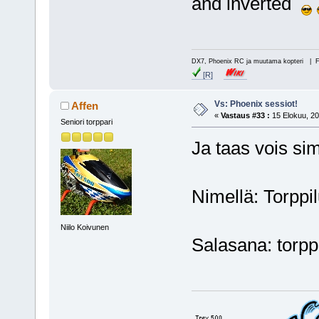
and inverted
DX7, Phoenix RC ja muutama kopteri | 
[R]
Vs: Phoenix sessiot!
Affen
«
Vastaus #33 :
15 Elokuu, 20
Seniori torppari
Ja taas vois sim
Nimellä: Torppi
Niilo Koivunen
Salasana: torpp