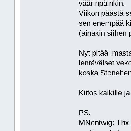
väärinpäinkin.
Viikon päästä s
sen enempää ki
(ainakin siihen 
Nyt pitää imasta
lentäväiset veko
koska Stonehen
Kiitos kaikille 
PS.
MNentwig: Thx f