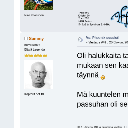
Niilo Koivunen
Vs: Phoenix sessiot!
Sammy
«
Vastaus #49 :
20 Elokuu, 20
kumiukko.fi
Elävä Legenda
Oli halukkaita t
mukaan sen kaat
täynnä
Mä kuuntelen my
Kopterit.net #1
passuhan oli se 
DX7, Phoenix RC ja muutama kopteri | 