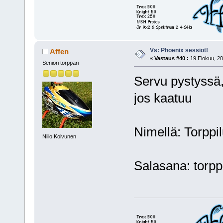
Vs: Phoenix sessiot!
Affen
«
Vastaus #40 :
19 Elokuu, 20
Seniori torppari
Servu pystyssä
jos kaatuu
Nimellä: Torppi
Niilo Koivunen
Salasana: torpp