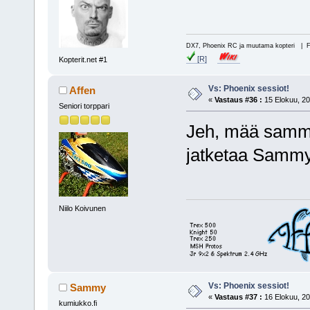
DX7, Phoenix RC ja muutama kopteri | 
[R]
Kopterit.net #1
Vs: Phoenix sessiot!
Affen
«
Vastaus #36 :
15 Elokuu, 20
Seniori torppari
Jeh, mää sammut
jatketaa Sammy
Niilo Koivunen
Vs: Phoenix sessiot!
Sammy
«
Vastaus #37 :
16 Elokuu, 20
kumiukko.fi