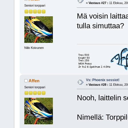
«
Vastaus #27 :
11 Elokuu, 20
Seniori torppari
Mä voisin laitta
tulla simuttaa?
Niilo Koivunen
Vs: Phoenix sessiot!
Affen
«
Vastaus #28 :
11 Elokuu, 20
Seniori torppari
Nooh, laittelin 
Nimellä: Torppi