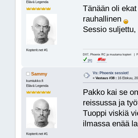
Elävä Legenda
Tänään oli ekat i
rauhallinen
Sessio suljettu,
Kopterit.net #1
DX7, Phoenix RC ja muutama kopteri | 
[R]
Vs: Phoenix sessiot!
Sammy
«
Vastaus #38 :
16 Elokuu, 20
kumiukko.fi
Elävä Legenda
Pakko kai se on
reissussa ja työt
Tuoppi viskiä v
ilmassa enää la
Kopterit.net #1