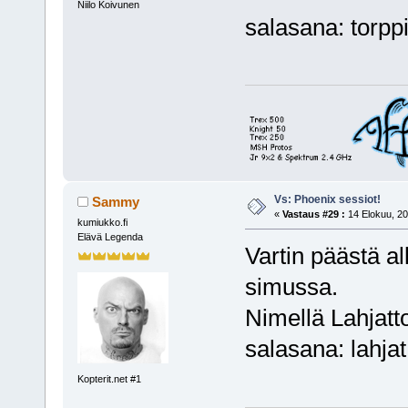
Niilo Koivunen
salasana: torpp
Vs: Phoenix sessiot!
Sammy
«
Vastaus #29 :
14 Elokuu, 20
kumiukko.fi
Elävä Legenda
Vartin päästä al
simussa.
Nimellä Lahjatt
salasana: lahjat
Kopterit.net #1