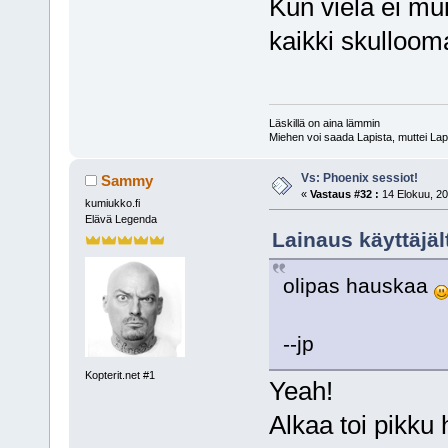
Kun vielä ei mui
kaikki skulloom
Läskillä on aina lämmin
Miehen voi saada Lapista, muttei Lap
Vs: Phoenix sessiot!
Sammy
«
Vastaus #32 :
14 Elokuu, 20
kumiukko.fi
Elävä Legenda
Lainaus käyttäjäl
olipas hauskaa
--jp
Kopterit.net #1
Yeah!
Alkaa toi pikku