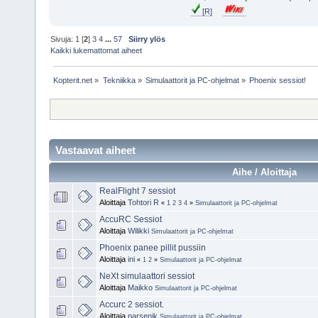
[R]
Sivuja:
1
[
2
]
3
4
...
57
Siirry ylös
Kaikki lukemattomat aiheet
Kopterit.net
»
Tekniikka
»
Simulaattorit ja PC-ohjelmat
»
Phoenix sessiot!
Vastaavat aiheet
Aihe / Aloittaja
RealFlight 7 sessiot
Aloittaja
Tohtori R
«
1
2
3
4
»
Simulaattorit ja PC-ohjelmat
AccuRC Sessiot
Aloittaja
Wilikki
Simulaattorit ja PC-ohjelmat
Phoenix panee pillit pussiin
Aloittaja
ini
«
1
2
»
Simulaattorit ja PC-ohjelmat
NeXt simulaattori sessiot
Aloittaja
Maikko
Simulaattorit ja PC-ohjelmat
Accurc 2 sessiot.
Aloittaja
parsenik
Simulaattorit ja PC-ohjelmat