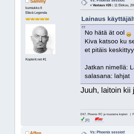
Vs: Phoenix sessiot!
Sammy
«
Vastaus #26 :
11 Elokuu, 20
kumiukko.fi
Elävä Legenda
Lainaus käyttäjä
No hätä ät ool
Kiva katsoo ku sed
et pitäis keskitty
Kopterit.net #1
Jatkan nimellä: 
salasana: lahjat
Juuh, laitoin ki
DX7, Phoenix RC ja muutama kopteri | 
[R]
Vs: Phoenix sessiot!
Affen