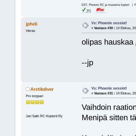
DX7, Phoenix RC ja muutama kopteri | 
[R]
Vs: Phoenix sessiot!
jpheli
«
Vastaus #30 :
14 Elokuu, 20
Vieras
olipas hauskaa
--jp
Vs: Phoenix sessiot!
Arctikdiver
«
Vastaus #31 :
14 Elokuu, 20
Pro torppari
Vaihdoin raation
Menipä sitten tä
Jari Salin RC-Kopterit Ry