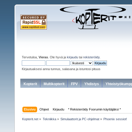
Tervetuloa,
Vieras
. Ole hyvä ja
kirjaudu
tai
rekisteröidy
.
Kirjautuaksesi anna tunnus, salasana ja istuntosi pituus
Kopterit
Multikopterit
FPV
Yhdistys
Yhteistyökumpp
Etusivu
Ohjeet
Kirjaudu
* Rekisteröidy Foorumin käyttäjäksi *
Kopterit.net
»
Tekniikka
»
Simulaattorit ja PC-ohjelmat
»
Phoenix sessiot!