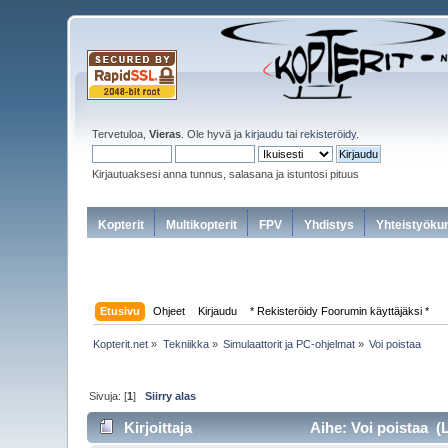
Tervetuloa,
Vieras
. Ole hyvä ja
kirjaudu
tai
rekisteröidy
.
Kirjautuaksesi anna tunnus, salasana ja istuntosi pituus
Kopterit
Multikopterit
FPV
Yhdistys
Yhteistyöku
Etusivu
Ohjeet
Kirjaudu
* Rekisteröidy Foorumin käyttäjäksi *
Kopterit.net
»
Tekniikka
»
Simulaattorit ja PC-ohjelmat
»
Voi poistaa
Sivuja: [
1
]
Siirry alas
Kirjoittaja
Aihe: Voi poistaa (L