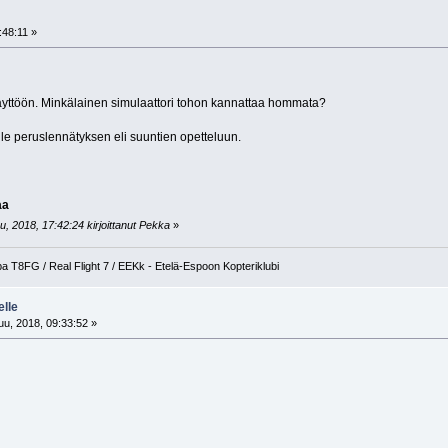
:48:11 »
käyttöön. Minkälainen simulaattori tohon kannattaa hommata?
lle peruslennätyksen eli suuntien opetteluun.
aa
, 2018, 17:42:24 kirjoittanut Pekka
»
a T8FG / Real Flight 7 / EEKk - Etelä-Espoon Kopteriklubi
elle
u, 2018, 09:33:52 »