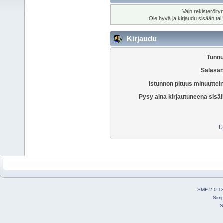
Vain rekisteröity
Ole hyvä ja kirjaudu sisään tai
Kirjaudu
Tunnu
Salasan
Istunnon pituus minuuttei
Pysy aina kirjautuneena sisäl
U
SMF 2.0.1
Simp
S