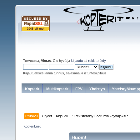
Tervetuloa,
Vieras
. Ole hyvä ja
kirjaudu
tai
rekisteröidy
.
Kirjautuaksesi anna tunnus, salasana ja istuntosi pituus
Kopterit
Multikopterit
FPV
Yhdistys
Yhteistyökumpp
Etusivu
Ohjeet
Kirjaudu
* Rekisteröidy Foorumin käyttäjäksi *
Kopterit.net
Huom!