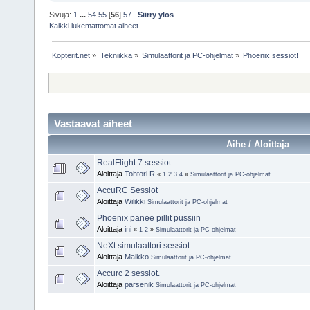
Sivuja:
1
...
54
55
[
56
]
57
Siirry ylös
Kaikki lukemattomat aiheet
Kopterit.net
»
Tekniikka
»
Simulaattorit ja PC-ohjelmat
»
Phoenix sessiot!
Vastaavat aiheet
Aihe / Aloittaja
RealFlight 7 sessiot
Aloittaja
Tohtori R
«
1
2
3
4
»
Simulaattorit ja PC-ohjelmat
AccuRC Sessiot
Aloittaja
Wilikki
Simulaattorit ja PC-ohjelmat
Phoenix panee pillit pussiin
Aloittaja
ini
«
1
2
»
Simulaattorit ja PC-ohjelmat
NeXt simulaattori sessiot
Aloittaja
Maikko
Simulaattorit ja PC-ohjelmat
Accurc 2 sessiot.
Aloittaja
parsenik
Simulaattorit ja PC-ohjelmat