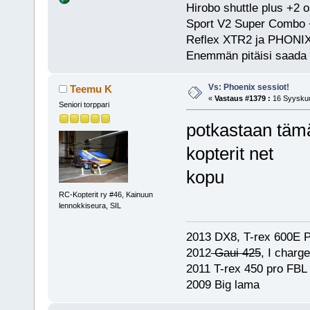
Hirobo shuttle plus +
Sport V2 Super Combo +
Reflex XTR2 ja PHONIX 
Enemmän pitäisi saada 
Vs: Phoenix sessiot!
Teemu K
«
Vastaus #1379 :
16 Syyskuu
Seniori torppari
potkastaan tämä
kopterit net
kopu
RC-Kopterit ry #46, Kainuun
lennokkiseura, SIL
2013 DX8, T-rex 600E P
2012
Gaui 425
, I charg
2011 T-rex 450 pro FBL
2009 Big lama