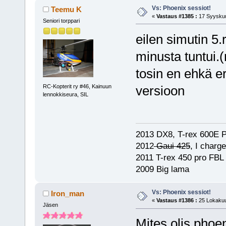
Vs: Phoenix sessiot!
Teemu K
«
Vastaus #1385 :
17 Syyskuu
Seniori torppari
eilen simutin 5.r
minusta tuntui.
tosin en ehkä er
RC-Kopterit ry #46, Kainuun
versioon
lennokkiseura, SIL
2013 DX8, T-rex 600E P
2012
Gaui 425
, I charg
2011 T-rex 450 pro FBL
2009 Big lama
Vs: Phoenix sessiot!
Iron_man
«
Vastaus #1386 :
25 Lokakuu
Jäsen
Mites olis phoe