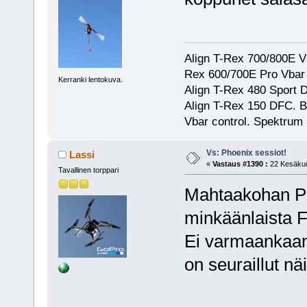
Align T-Rex 700/800E V2
Rex 600/700E Pro Vbar S
Kerranki lentokuva.
Align T-Rex 480 Sport
Align T-Rex 150 DFC. 
Vbar control. Spektrum
Vs: Phoenix sessiot!
Lassi
«
Vastaus #1390 :
22 Kesäkuu
Tavallinen torppari
Mahtaakohan Pho
minkäänlaista F
Ei varmaankaan 
on seuraillut nä