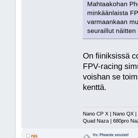
Mahtaakohan Phoe
minkäänlaista FP
varmaankaan mutt
seuraillut näitte
On fiiniksissä c
FPV-racing sim
voishan se toimi
kenttä.
Nano CP X | Nano QX |
Quad Naza | 680pro Naz
Vs: Phoenix sessiot!
njs