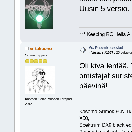
Uusin 5 versio.
*** Keeping RC Helis Al
Vs: Phoenix sessiot!
virtakuono
«
Vastaus #1387 :
25 Lokakuu
Seniori torppari
Oli kiva lentää
omistajat suris
päevinä!
Kapteeni Sählä, Vuoden Torppari
2018
Kasama Srimok 90N 1kpl
X50,
Spektrum DX9 black edi
Please be patient, I'm c