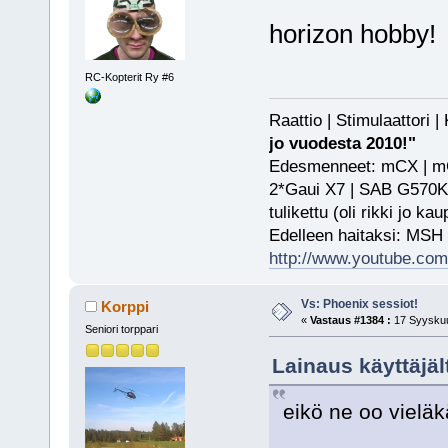
horizon hobby!
RC-Kopterit Ry #6
Raattio | Stimulaattori
jo vuodesta 2010!"
Edesmenneet: mCX | mCP
2*Gaui X7 | SAB G570KS
tulikettu (oli rikki jo ka
Edelleen haitaksi: MSH
http://www.youtube.com/
Vs: Phoenix sessiot!
Korppi
«
Vastaus #1384 :
17 Syyskuu
Seniori torppari
Lainaus käyttäjäl
eikö ne oo vielä