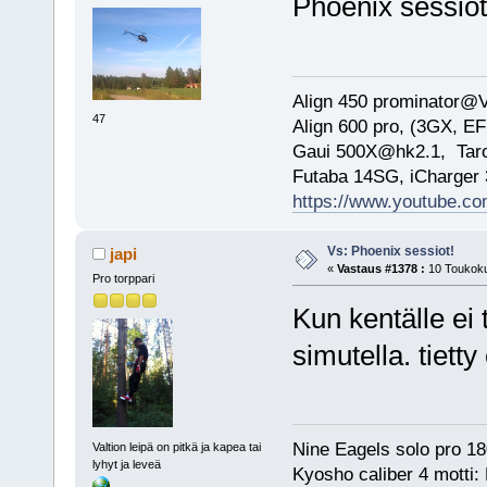
Phoenix sessio
Align 450 prominator@
47
Align 600 pro, (3GX, EF
Gaui 500X@hk2.1, Ta
Futaba 14SG, iCharge
https://www.youtube.
Vs: Phoenix sessiot!
japi
«
Vastaus #1378 :
10 Toukoku
Pro torppari
Kun kentälle ei
simutella. tietty
Nine Eagels solo pro 18
Valtion leipä on pitkä ja kapea tai
lyhyt ja leveä
Kyosho caliber 4 motti