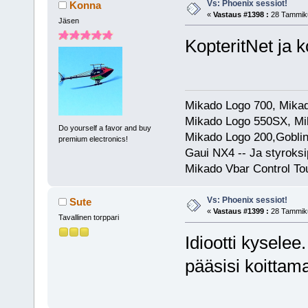
Vs: Phoenix sessiot!
Konna
«
Vastaus #1398 :
28 Tammiku
Jäsen
KopteritNet ja 
Mikado Logo 700, Mik
Mikado Logo 550SX, Mi
Do yourself a favor and buy
Mikado Logo 200,Goblin
premium electronics!
Gaui NX4 -- Ja styroks
Mikado Vbar Control To
Vs: Phoenix sessiot!
Sute
«
Vastaus #1399 :
28 Tammiku
Tavallinen torppari
Idiootti kyselee
pääsisi koittam