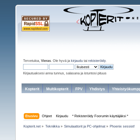
Tervetuloa,
Vieras
. Ole hyvä ja
kirjaudu
tai
rekisteröidy
.
Kirjautuaksesi anna tunnus, salasana ja istuntosi pituus
Kopterit
Multikopterit
FPV
Yhdistys
Yhteistyökumpp
Etusivu
Ohjeet
Kirjaudu
* Rekisteröidy Foorumin käyttäjäksi *
Kopterit.net
»
Tekniikka
»
Simulaattorit ja PC-ohjelmat
»
Phoenix sessiot!