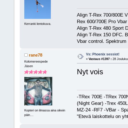
Align T-Rex 700/800E V2
Rex 600/700E Pro Vbar S
Kerranki lentokuva.
Align T-Rex 480 Sport
Align T-Rex 150 DFC. 
Vbar control. Spektrum
Vs: Phoenix sessiot!
rane78
«
Vastaus #1397 :
28 Joulukuu
Kolomereespede
Jäsen
Nyt vois
-TRex 700E -TRex 700N
(Night Gear) -Trex 45
MZ-24 -RF7 -VBar - Spa
Kopteri on ilmassa aina oikein
päin....
"Etevä laiskottelu on yh