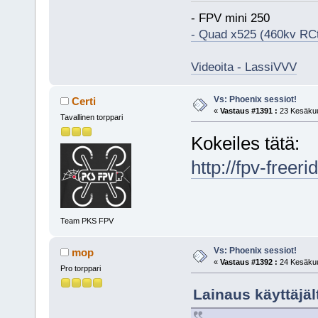
- FPV mini 250
- Quad x525 (460kv RCt
Videoita - LassiVVV
Vs: Phoenix sessiot!
Certi
«
Vastaus #1391 :
23 Kesäkuu
Tavallinen torppari
Kokeiles tätä:
http://fpv-freeri
Team PKS FPV
Vs: Phoenix sessiot!
mop
«
Vastaus #1392 :
24 Kesäkuu
Pro torppari
Lainaus käyttäjäl