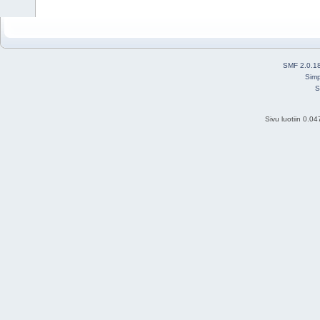
SMF 2.0.1
Simp
S
Sivu luotiin 0.0