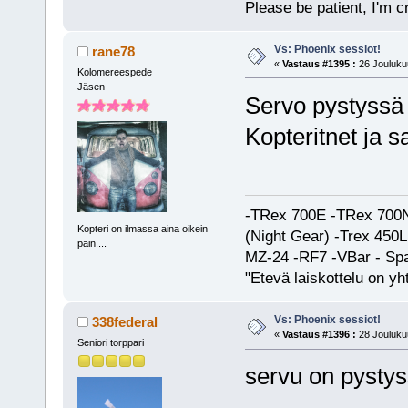
Please be patient, I'm c
Vs: Phoenix sessiot!
rane78
«
Vastaus #1395 :
26 Joulukuu
Kolomereespede
Jäsen
Servo pystyssä
Kopteritnet ja 
-TRex 700E -TRex 700N
Kopteri on ilmassa aina oikein
(Night Gear) -Trex 45
päin....
MZ-24 -RF7 -VBar - Spa
"Etevä laiskottelu on yh
Vs: Phoenix sessiot!
338federal
«
Vastaus #1396 :
28 Joulukuu
Seniori torppari
servu on pystys