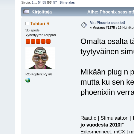
Sivuja:
1
...
54
55
[
56
]
57
Siirry alas
Kirjoittaja
Aihe: Phoenix sessiot!
Vs: Phoenix sessiot!
Tohtori R
«
Vastaus #1375 :
13 Huhtikuu
3D spede
Yyberfyyrer Torppari
Omalta osalta t
tyytyväinen sim
Mikään plug n pl
RC-Kopterit Ry #6
mutta ku sen kes
phoenixiin verra
Raattio | Stimulaattori
jo vuodesta 2010!"
Edesmenneet: mCX | mCP