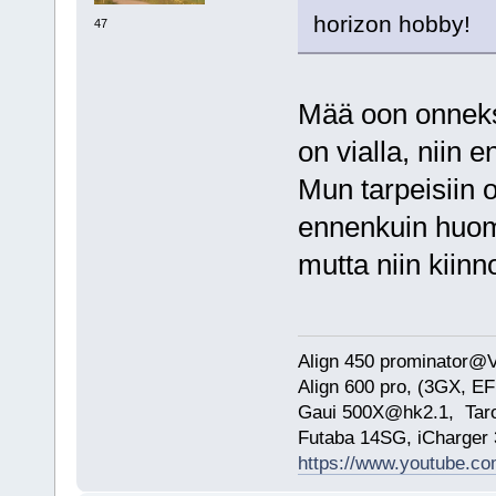
horizon hobby!
47
Mää oon onneksi 
on vialla, niin 
Mun tarpeisiin 
ennenkuin huoma
mutta niin kiin
Align 450 prominator@
Align 600 pro, (3GX, EF
Gaui 500X@hk2.1, Ta
Futaba 14SG, iCharge
https://www.youtube.