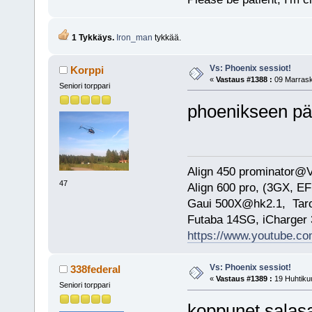
1 Tykkäys.
Iron_man
tykkää.
Vs: Phoenix sessiot!
Korppi
«
Vastaus #1388 :
09 Marrask
Seniori torppari
phoenikseen päi
Align 450 prominator@
47
Align 600 pro, (3GX, EF
Gaui 500X@hk2.1, Ta
Futaba 14SG, iCharge
https://www.youtube.
Vs: Phoenix sessiot!
338federal
«
Vastaus #1389 :
19 Huhtikuu
Seniori torppari
koppunet salas