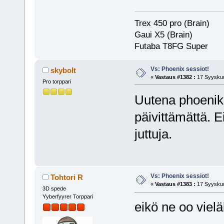
Trex 450 pro (Brain)
Gaui X5 (Brain)
Futaba T8FG Super
Vs: Phoenix sessiot!
skybolt
«
Vastaus #1382 :
17 Syyskuu
Pro torppari
Uutena phoeniks
päivittämättä. E
juttuja.
Vs: Phoenix sessiot!
Tohtori R
«
Vastaus #1383 :
17 Syyskuu
3D spede
Yyberfyyrer Torppari
eikö ne oo viel