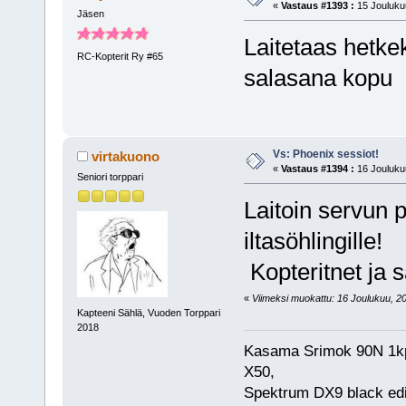
«
Vastaus #1393 :
15 Joulukuu
Jäsen
Laitetaas hetkek
RC-Kopterit Ry #65
salasana kopu
Vs: Phoenix sessiot!
virtakuono
«
Vastaus #1394 :
16 Joulukuu
Seniori torppari
Laitoin servun 
iltasöhlingille!
Kopteritnet ja 
«
Viimeksi muokattu: 16 Joulukuu, 201
Kapteeni Sählä, Vuoden Torppari
2018
Kasama Srimok 90N 1kpl
X50,
Spektrum DX9 black edi