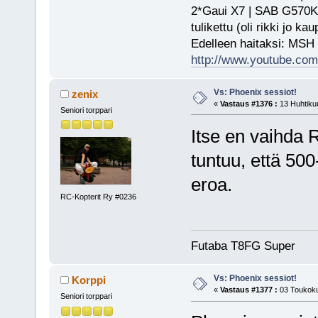
2*Gaui X7 | SAB G570KS
tulikettu (oli rikki jo ka
Edelleen haitaksi: MSH
http://www.youtube.com/
Vs: Phoenix sessiot!
zenix
«
Vastaus #1376 :
13 Huhtikuu
Seniori torppari
Itse en vaihda 
tuntuu, että 500
eroa.
RC-Kopterit Ry #0236
Futaba T8FG Super
Vs: Phoenix sessiot!
Korppi
«
Vastaus #1377 :
03 Toukoku
Seniori torppari