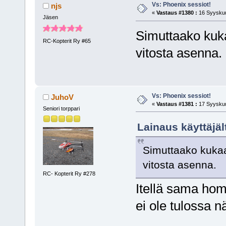
Vs: Phoenix sessiot!
njs
«
Vastaus #1380 :
16 Syyskuu
Jäsen
Simuttaako kuka
RC-Kopterit Ry #65
vitosta asenna.
Vs: Phoenix sessiot!
JuhoV
«
Vastaus #1381 :
17 Syyskuu
Seniori torppari
Lainaus käyttäjäl
Simuttaako kukaa
vitosta asenna.
RC- Kopterit Ry #278
Itellä sama homm
ei ole tulossa n