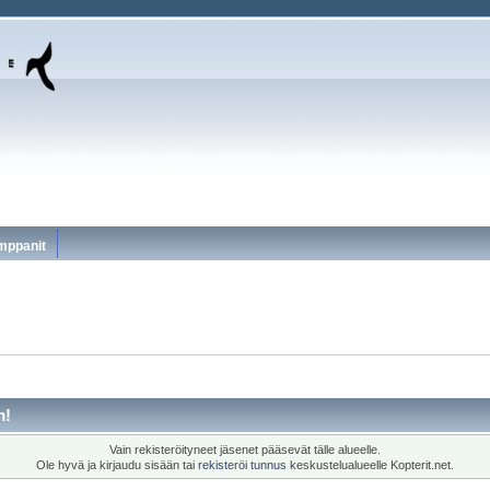
mppanit
m!
Vain rekisteröityneet jäsenet pääsevät tälle alueelle.
Ole hyvä ja kirjaudu sisään tai
rekisteröi tunnus
keskustelualueelle Kopterit.net.