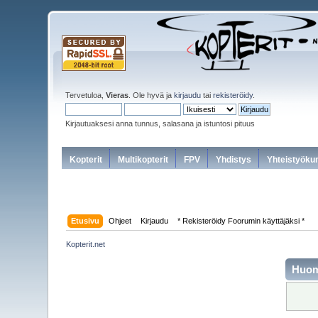
Tervetuloa,
Vieras
. Ole hyvä ja
kirjaudu
tai
rekisteröidy
.
Kirjautuaksesi anna tunnus, salasana ja istuntosi pituus
Kopterit
Multikopterit
FPV
Yhdistys
Yhteistyöku
Etusivu
Ohjeet
Kirjaudu
* Rekisteröidy Foorumin käyttäjäksi *
Kopterit.net
Huo