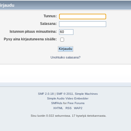
irjaudu
Tunnus:
Salasana:
Istunnon pituus minuutteina:
Pysy aina kirjautuneena sisälle:
Unohtuiko salasana?
SMF 2.0.18
|
SMF © 2011
,
Simple Machines
Simple Audio Video Embedder
SMFAds
for
Free Forums
XHTML
RSS
WAP2
Sivu luotiin 0.022 sekunnissa. 17 kyselyä tietokannasta.