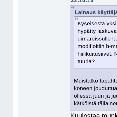
22:10:13
Lainaus käyttäj
Kyseisestä yksi
hypätty laskuvar
uimareissulle l
modifioitiin b-m
hiilikuitusiivet. 
tuuria?
Muistatko tapahtu
koneen jouduttua 
ollessa juuri ja j
kätköistä tällaine
Kuulostaa munki