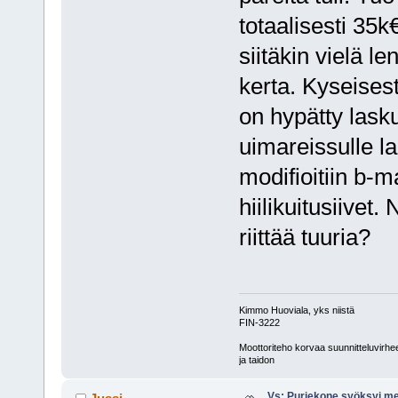
totaalisesti 35k
siitäkin vielä l
kerta. Kyseises
on hypätty lasku
uimareissulle l
modifioitiin b-m
hiilikuitusiivet.
riittää tuuria?
Kimmo Huoviala, yks niistä
FIN-3222
Moottoriteho korvaa suunnitteluvirhe
ja taidon
Vs: Purjekone syöksyi 