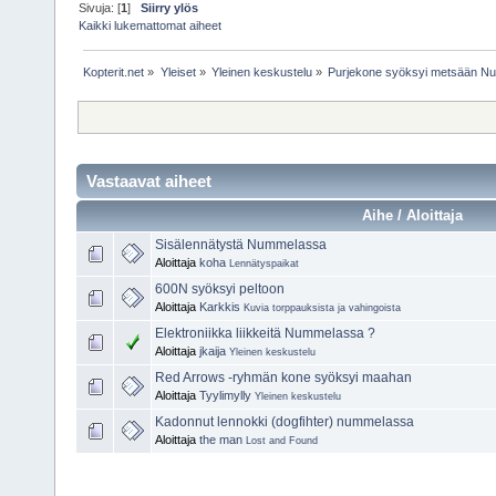
Sivuja: [
1
]
Siirry ylös
Kaikki lukemattomat aiheet
Kopterit.net
»
Yleiset
»
Yleinen keskustelu
»
Purjekone syöksyi metsään N
Vastaavat aiheet
Aihe / Aloittaja
Sisälennätystä Nummelassa
Aloittaja
koha
Lennätyspaikat
600N syöksyi peltoon
Aloittaja
Karkkis
Kuvia torppauksista ja vahingoista
Elektroniikka liikkeitä Nummelassa ?
Aloittaja
jkaija
Yleinen keskustelu
Red Arrows -ryhmän kone syöksyi maahan
Aloittaja
Tyylimylly
Yleinen keskustelu
Kadonnut lennokki (dogfihter) nummelassa
Aloittaja
the man
Lost and Found