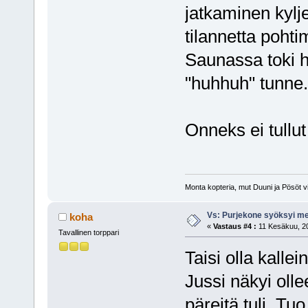
jatkaminen kylje
tilannetta poht
Saunassa toki 
"huhhuh" tunne.
Onneks ei tullut
Monta kopteria, mut Duuni ja Pösöt vi
Vs: Purjekone syöksyi 
koha
«
Vastaus #4 :
11 Kesäkuu, 20
Tavallinen torppari
Taisi olla kallei
Jussi näkyi oll
päreitä tuli. Tu