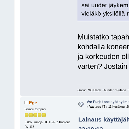
sai uudet jäykemmä
vieläkö yksilöllä r
Muistatko tapah
kohdalla koneen 
ja korkeuden oll
varten? Jostain 
Goblin 700 Black Thunder / Futaba T8
Vs: Purjekone syöksyi 
Ege
«
Vastaus #7 :
11 Kesäkuu, 20
Seniori torppari
Lainaus käyttäjä
Esko Lumaja-HCTF/RC-Kopterit
Ry 117