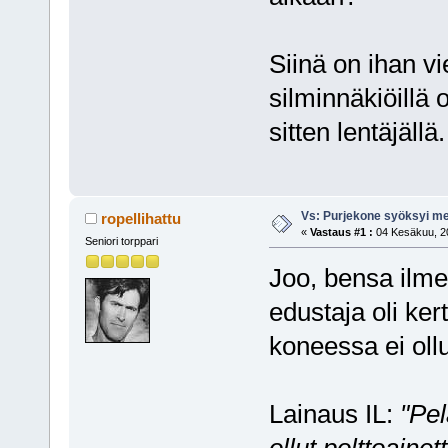
Siinä on ihan vi
silminnäkiöillä 
sitten lentäjällä
Vs: Purjekone syöksyi 
ropellihattu
«
Vastaus #1 :
04 Kesäkuu, 20
Seniori torppari
Joo, bensa ilme
edustaja oli ker
koneessa ei ollu
Lainaus IL:
"Pe
ollut polttoaine