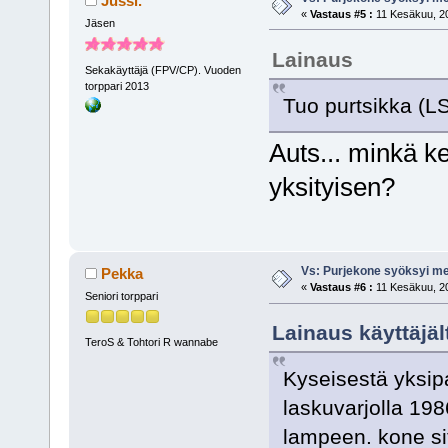
Jussi.
«
Vastaus #5 :
11 Kesäkuu, 20
Jäsen
Lainaus
Sekakäyttäjä (FPV/CP). Vuoden
torppari 2013
Tuo purtsikka (LS
Auts... minkä k
yksityisen?
Vs: Purjekone syöksyi 
Pekka
«
Vastaus #6 :
11 Kesäkuu, 20
Seniori torppari
Lainaus käyttäjäl
TeroS & Tohtori R wannabe
Kyseisestä yksip
laskuvarjolla 198
lampeen. kone sitt