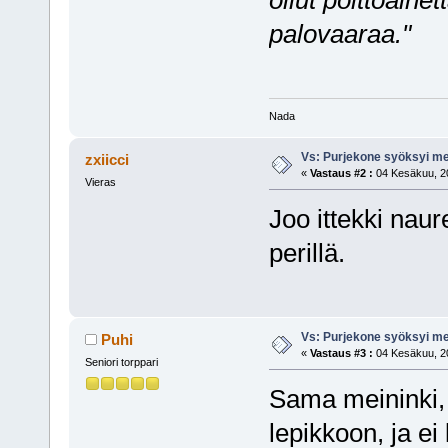
palovaaraa."
Nada
Vs: Purjekone syöksyi 
zxiicci
«
Vastaus #2 :
04 Kesäkuu, 20
Vieras
Joo ittekki naur
perillä.
Vs: Purjekone syöksyi 
Puhi
«
Vastaus #3 :
04 Kesäkuu, 20
Seniori torppari
Sama meininki, 
lepikkoon, ja e