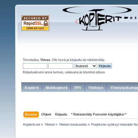
Tervetuloa,
Vieras
. Ole hyvä ja
kirjaudu
tai
rekisteröidy
.
Kirjautuaksesi anna tunnus, salasana ja istuntosi pituus
Kopterit
Multikopterit
FPV
Yhdistys
Yhteistyökumpp
Etusivu
Ohjeet
Kirjaudu
* Rekisteröidy Foorumin käyttäjäksi *
Kopterit.net
»
Yleiset
»
Yleinen keskustelu
»
Purjekone syöksyi metsään N