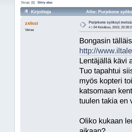
Sivuja: [
1
]
Siirry alas
Kirjoittaja
Aihe: Purjekone syöks
Purjekone syöksyi mets
zxiicci
«
:
04 Kesäkuu, 2010, 20:38:2
Vieras
Bongasin tälläi
http://www.ilta
Lentäjällä kävi 
Tuo tapahtui si
myös kopteri to
katsomaan kent
tuulen takia en 
Oliko kukaan l
aikaan?