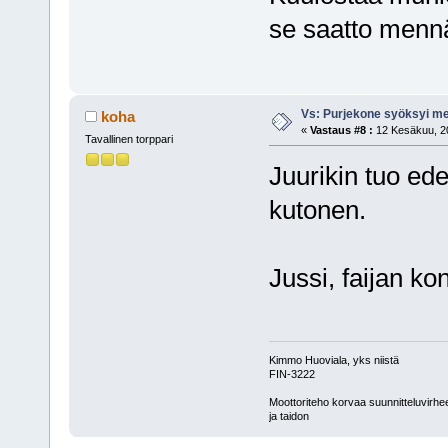
se saatto menn
Vs: Purjekone syöksyi 
koha
«
Vastaus #8 :
12 Kesäkuu, 20
Tavallinen torppari
Juurikin tuo ede
kutonen.
Jussi, faijan ko
Kimmo Huoviala, yks niistä
FIN-3222
Moottoriteho korvaa suunnitteluvirhe
ja taidon