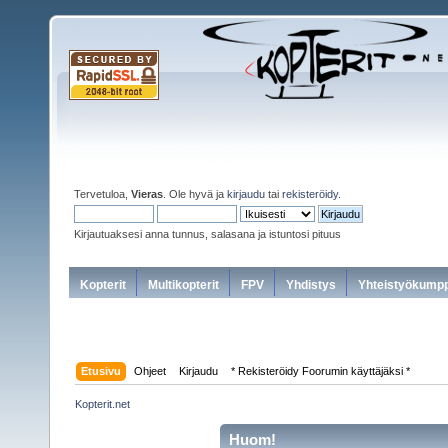
Tervetuloa,
Vieras
. Ole hyvä ja
kirjaudu
tai
rekisteröidy
.
Kirjautuaksesi anna tunnus, salasana ja istuntosi pituus
Kopterit
Multikopterit
FPV
Yhdistys
Yhteistyökumpp
Etusivu
Ohjeet
Kirjaudu
* Rekisteröidy Foorumin käyttäjäksi *
Kopterit.net
Huom!