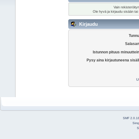
Vain rekisteröity
Ole hyvä ja kirjaudu sisään tai
Kirjaudu
Tunnu
Salasan
Istunnon pituus minuuttei
Pysy aina kirjautuneena sisäl
U
SMF 2.0.1
Simp
S