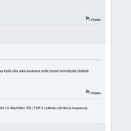
Kirjattu
aa kyllä olla aika kaukana sulle jossei lennätystä yhdistä
Kirjattu
 BlackNitro 700 | TDR II | tulikettu (oli rikki jo kaupassa)