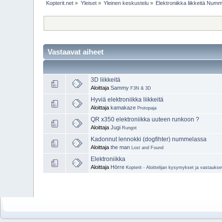
Kopterit.net
»
Yleiset
»
Yleinen keskustelu
»
Elektroniikka liikkeitä Num
Vastaavat aiheet
3D liikkeitä
Aloittaja
Sammy
F3N & 3D
Hyviä elektroniikka liikkeitä
Aloittaja
kamakaze
Protopaja
QR x350 elektroniikka uuteen runkoon ?
Aloittaja
Jugi
Rungot
Kadonnut lennokki (dogfihter) nummelassa
Aloittaja
the man
Lost and Found
Elektroniikka
Aloittaja
Hörre
Kopterit - Aloittelijan kysymykset ja vastaukse