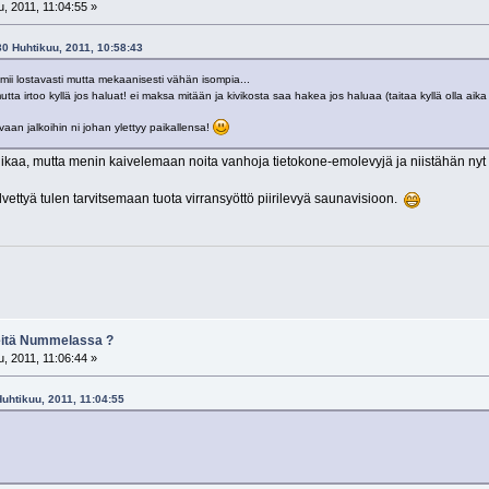
, 2011, 11:04:55 »
 30 Huhtikuu, 2011, 10:58:43
oimii lostavasti mutta mekaanisesti vähän isompia...
tta irtoo kyllä jos haluat! ei maksa mitään ja kivikosta saa hakea jos haluaa (taitaa kyllä olla a
 vaan jalkoihin ni johan ylettyy paikallensa!
ikaa, mutta menin kaivelemaan noita vanhoja tietokone-emolevyjä ja niistähän nyt 
älvettyä tulen tarvitsemaan tuota virransyöttö piirilevyä saunavisioon.
keitä Nummelassa ?
, 2011, 11:06:44 »
Huhtikuu, 2011, 11:04:55