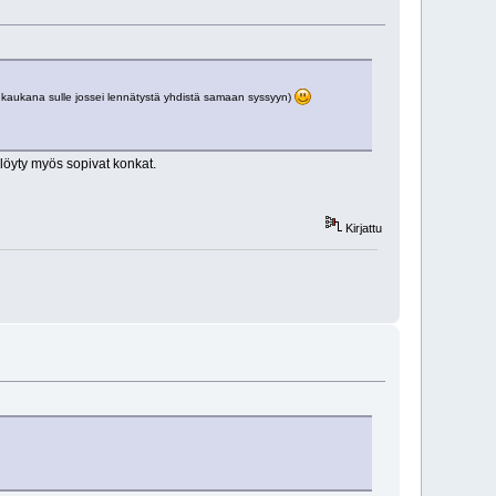
ika kaukana sulle jossei lennätystä yhdistä samaan syssyyn)
löyty myös sopivat konkat.
Kirjattu