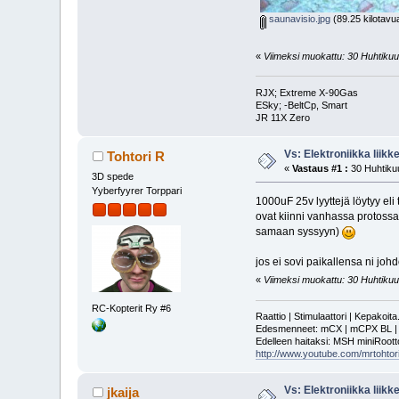
saunavisio.jpg
(89.25 kilotavu
«
Viimeksi muokattu: 30 Huhtikuu, 
RJX; Extreme X-90Gas
ESky; -BeltCp, Smart
JR 11X Zero
Vs: Elektroniikka liik
Tohtori R
«
Vastaus #1 :
30 Huhtikuu
3D spede
Yyberfyyrer Torppari
1000uF 25v lyyttejä löytyy eli
ovat kiinni vanhassa protossa 
samaan syssyyn)
jos ei sovi paikallensa ni johd
«
Viimeksi muokattu: 30 Huhtikuu, 
RC-Kopterit Ry #6
Raattio | Stimulaattori | Kepakoit
Edesmenneet: mCX | mCPX BL | mSR
Edelleen haitaksi: MSH miniRoot
http://www.youtube.com/mrtohtori
Vs: Elektroniikka liik
jkaija