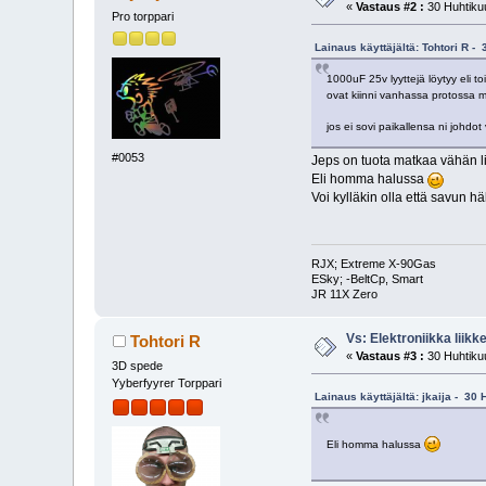
«
Vastaus #2 :
30 Huhtikuu
Pro torppari
Lainaus käyttäjältä: Tohtori R -
1000uF 25v lyyttejä löytyy eli t
ovat kiinni vanhassa protossa mu
jos ei sovi paikallensa ni johdot
#0053
Jeps on tuota matkaa vähän li
Eli homma halussa
Voi kylläkin olla että savun h
RJX; Extreme X-90Gas
ESky; -BeltCp, Smart
JR 11X Zero
Vs: Elektroniikka liik
Tohtori R
«
Vastaus #3 :
30 Huhtikuu
3D spede
Yyberfyyrer Torppari
Lainaus käyttäjältä: jkaija - 30 
Eli homma halussa