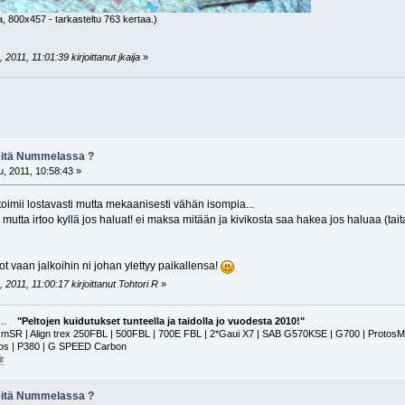
a, 800x457 - tarkasteltu 763 kertaa.)
2011, 11:01:39 kirjoittanut jkaija
»
keitä Nummelassa ?
, 2011, 10:58:43 »
 toimii lostavasti mutta mekaanisesti vähän isompia...
mutta irtoo kyllä jos haluat! ei maksa mitään ja kivikosta saa hakea jos haluaa (tait
ot vaan jalkoihin ni johan ylettyy paikallensa!
2011, 11:00:17 kirjoittanut Tohtori R
»
a...
"Peltojen kuidutukset tunteella ja taidolla jo vuodesta 2010!"
 | Align trex 250FBL | 500FBL | 700E FBL | 2*Gaui X7 | SAB G570KSE | G700 | ProtosMAX | G
tos | P380 | G SPEED Carbon
r
keitä Nummelassa ?