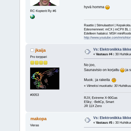
hyvä homma
RC-Kopterit Ry #6
Raattio | Stimulaattori | Kepakoit
Edesmenneet: mCX | mCPX BL | mSR
Edelleen haitaksi: MSH miniRoot
http://www.youtube.com/mrtohtori
Vs: Elektroniikka liik
jkaija
«
Vastaus #4 :
30 Huhtikuu
Pro torppari
No joo,
Saunavisio on korjattu
ja s
Muok.: ja rakeita
«
Viimeksi muokattu: 30 Huhtikuu, 
#0053
RJX; Extreme X-90Gas
ESky; -BeltCp, Smart
JR 11X Zero
Vs: Elektroniikka liik
makopa
«
Vastaus #5 :
30 Huhtikuu
Vieras