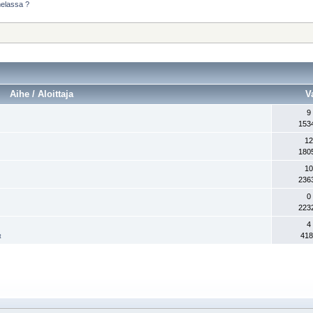
melassa ?
Aihe / Aloittaja
V
9
153
12
180
10
236
0
223
4
418
t