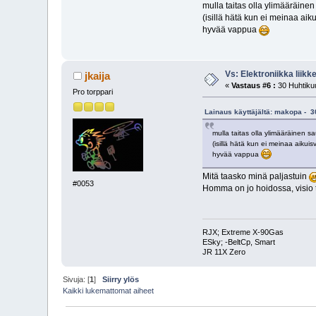
mulla taitas olla ylimääräine
(isillä hätä kun ei meinaa ai
hyvää vappua
Vs: Elektroniikka liik
jkaija
«
Vastaus #6 :
30 Huhtikuu
Pro torppari
Lainaus käyttäjältä: makopa - 3
mulla taitas olla ylimääräinen 
(isillä hätä kun ei meinaa aikui
hyvää vappua
Mitä taasko minä paljastuin
#0053
Homma on jo hoidossa, visio 
RJX; Extreme X-90Gas
ESky; -BeltCp, Smart
JR 11X Zero
Sivuja: [
1
]
Siirry ylös
Kaikki lukemattomat aiheet