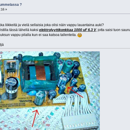
 Nummelassa ?
:16 »
liikkeitä ja vielä sellaisia joka olisi näin vappu lauantaina auki?
stilla tässä lähellä kaksi
elektrolyyttikonkkaa 1000 uF 6.3 V
, jotta saisi tuon sau
un vappu pilalla kun ei saa katsoa tallenteita.
ljä