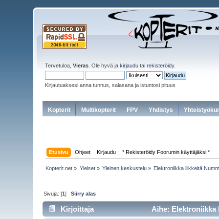
Tervetuloa,
Vieras
. Ole hyvä ja
kirjaudu
tai
rekisteröidy
.
Kirjautuaksesi anna tunnus, salasana ja istuntosi pituus
Kopterit
Multikopterit
FPV
Yhdistys
Yhteistyöku
Etusivu
Ohjeet
Kirjaudu
* Rekisteröidy Foorumin käyttäjäksi *
Kopterit.net
»
Yleiset
»
Yleinen keskustelu
»
Elektroniikka liikkeitä Num
Sivuja: [
1
]
Siirry alas
Kirjoittaja
Aihe: Elektroniikka