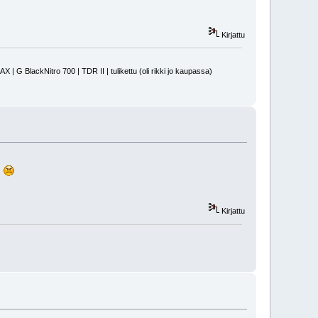
Kirjattu
 BlackNitro 700 | TDR II | tulikettu (oli rikki jo kaupassa)
.
Kirjattu