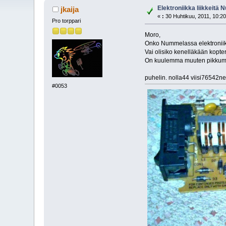
Elektroniikka liikkeitä
jkaija
«
:
30 Huhtikuu, 2011, 10:20
Pro torppari
Moro,
Onko Nummelassa elektroniikka 
Vai olisiko kenelläkään kopteri
On kuulemma muuten pikkumuks
puhelin. nolla44 viisi76542ne
#0053