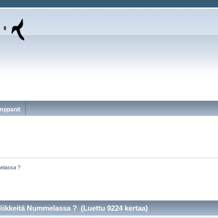
mppanit
melassa ?
 liikkeitä Nummelassa ? (Luettu 9224 kertaa)