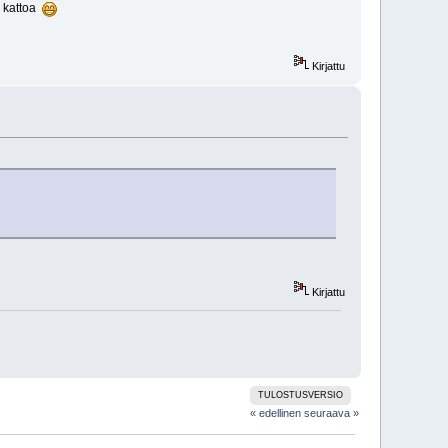
a kattoa
Kirjattu
Kirjattu
TULOSTUSVERSIO
« edellinen
seuraava »