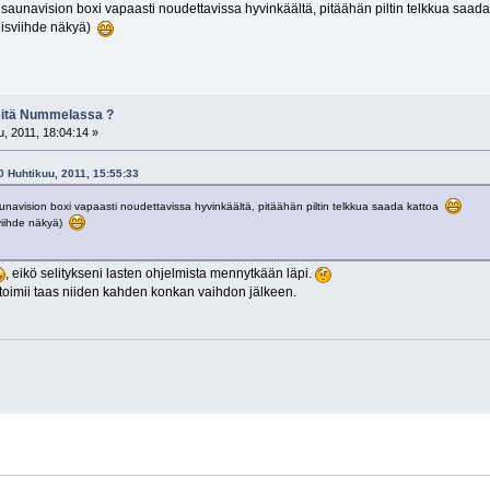
n saunavision boxi vapaasti noudettavissa hyvinkäältä, pitäähän piltin telkkua saad
kuisviihde näkyä)
keitä Nummelassa ?
, 2011, 18:04:14 »
0 Huhtikuu, 2011, 15:55:33
saunavision boxi vapaasti noudettavissa hyvinkäältä, pitäähän piltin telkkua saada kattoa
sviihde näkyä)
, eikö selitykseni lasten ohjelmista mennytkään läpi.
toimii taas niiden kahden konkan vaihdon jälkeen.