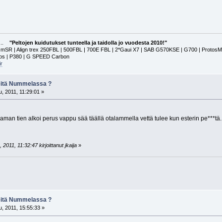
a...
"Peltojen kuidutukset tunteella ja taidolla jo vuodesta 2010!"
 | Align trex 250FBL | 500FBL | 700E FBL | 2*Gaui X7 | SAB G570KSE | G700 | ProtosMAX | G
tos | P380 | G SPEED Carbon
r
keitä Nummelassa ?
, 2011, 11:29:01 »
aman tien alkoi perus vappu sää täällä otalammella vettä tulee kun esterin pe***tä
2011, 11:32:47 kirjoittanut jkaija
»
keitä Nummelassa ?
, 2011, 15:55:33 »