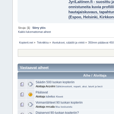
JyriLaitinen.fi - suosittu 
onnistuneita kuvia profii
hautajaiskuvaus, tapaht
(Espoo, Helsinki, Kirkko
Sivuja: [
1
]
Siirry ylös
Kaikki lukemattomat aiheet
Kopterit.net
»
Tekniikka
»
Asetukset, säädöt ja vinkit
»
350mm päälavat 450-
Vastaavat aiheet
Aihe / Aloittaja
Säädin 500 luokan kopteriin
Aloittaja Anzelmi
Sähkömoottorit, noparit, akut, laturit ja becit
Päälavat
Aloittaja
tubelius
Kloonit
Voimanlähteet 90 luokan kopteriin
Aloittaja mrsaila
Muu keskustelu
Digiservot 90-luokan kopteriin?