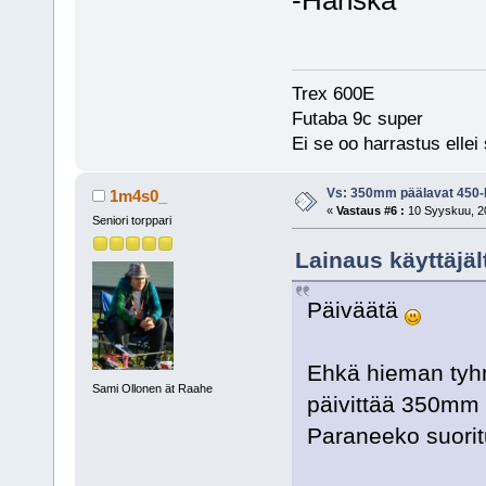
Trex 600E
Futaba 9c super
Ei se oo harrastus ellei 
Vs: 350mm päälavat 450-l
1m4s0_
«
Vastaus #6 :
10 Syyskuu, 20
Seniori torppari
Lainaus käyttäjä
Päiväätä
Ehkä hieman tyhm
Sami Ollonen ät Raahe
päivittää 350mm 
Paraneeko suori