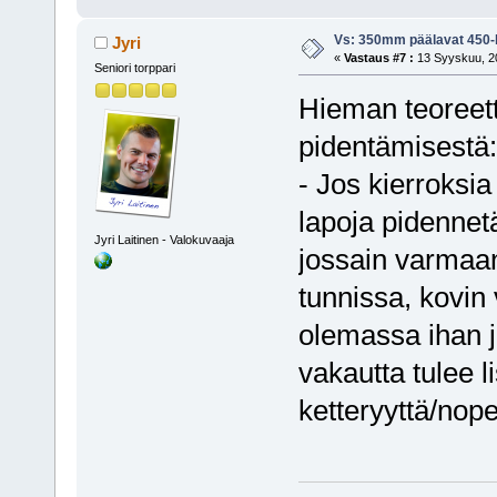
Vs: 350mm päälavat 450-l
Jyri
«
Vastaus #7 :
13 Syyskuu, 20
Seniori torppari
Hieman teoreett
pidentämisestä:
- Jos kierroksi
lapoja pidennetä
Jyri Laitinen - Valokuvaaja
jossain varmaan
tunnissa, kovin 
olemassa ihan jo
vakautta tulee 
ketteryyttä/nope