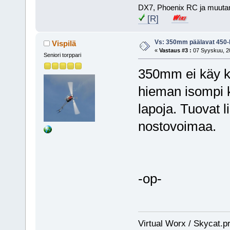
DX7, Phoenix RC ja muuta
[R]
Vs: 350mm päälavat 450-l
Vispilä
«
Vastaus #3 :
07 Syyskuu, 20
Seniori torppari
350mm ei käy ka
hieman isompi k
lapoja. Tuovat 
nostovoimaa.
-op-
Virtual Worx / Skycat.p