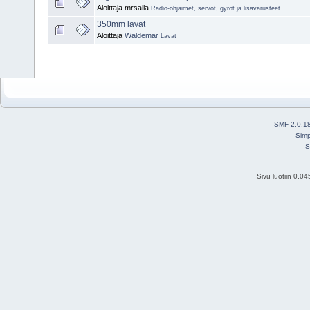
Aloittaja mrsaila
Radio-ohjaimet, servot, gyrot ja lisävarusteet
350mm lavat
Aloittaja
Waldemar
Lavat
SMF 2.0.1
Simp
S
Sivu luotiin 0.0