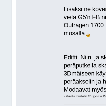
Lisäksi ne kove
vielä G5'n FB n
Outragen 1700 
mosalla
Editti: Niin, ja
peräputkella s
3Dmäiseen käytt
peräakselin ja 
Modaavat myös B
«
Viimeksi muokattu: 07 Syyskuu, 20