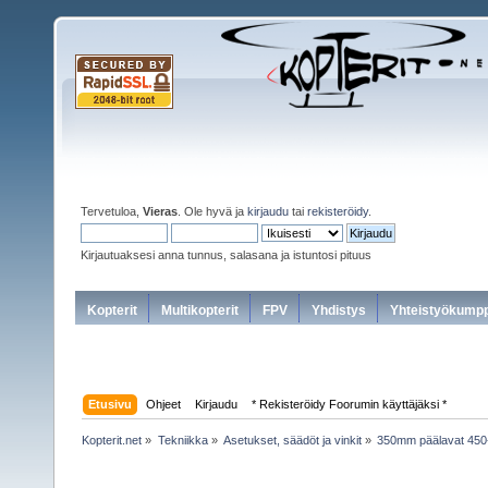
Tervetuloa,
Vieras
. Ole hyvä ja
kirjaudu
tai
rekisteröidy
.
Kirjautuaksesi anna tunnus, salasana ja istuntosi pituus
Kopterit
Multikopterit
FPV
Yhdistys
Yhteistyökumpp
Etusivu
Ohjeet
Kirjaudu
* Rekisteröidy Foorumin käyttäjäksi *
Kopterit.net
»
Tekniikka
»
Asetukset, säädöt ja vinkit
»
350mm päälavat 450-