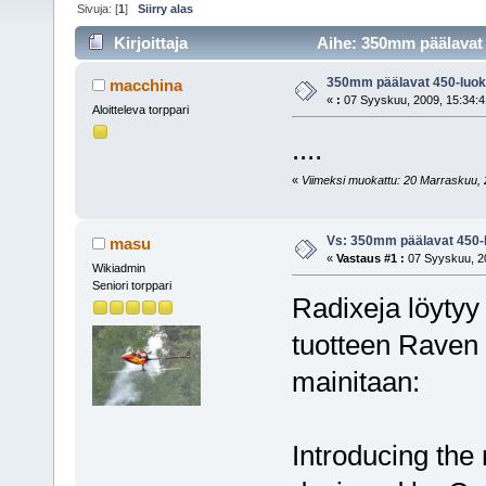
Sivuja: [
1
]
Siirry alas
Kirjoittaja
Aihe: 350mm päälavat 
350mm päälavat 450-luoka
macchina
«
:
07 Syyskuu, 2009, 15:34:4
Aloitteleva torppari
....
«
Viimeksi muokattu: 20 Marraskuu, 2
Vs: 350mm päälavat 450-l
masu
«
Vastaus #1 :
07 Syyskuu, 20
Wikiadmin
Seniori torppari
Radixeja löyty
tuotteen Raven t
mainitaan:
Introducing the