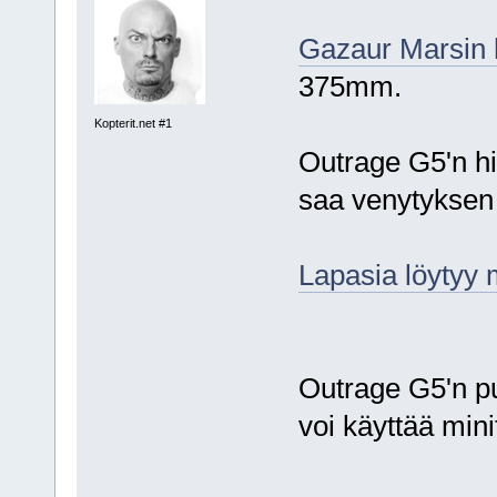
Gazaur Marsin hi
375mm.
Kopterit.net #1
Outrage G5'n hih
saa venytyksen 
Lapasia löytyy
Outrage G5'n pu
voi käyttää mini