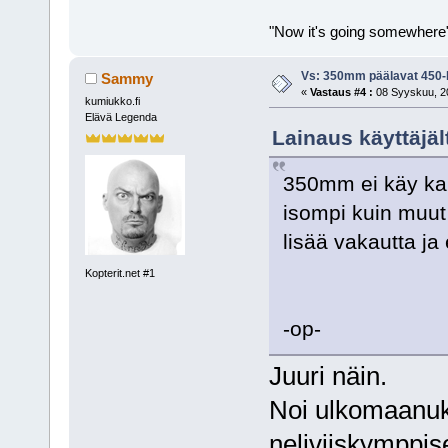
"Now it's going somewhere
Vs: 350mm päälavat 450-l
Sammy
«
Vastaus #4 :
08 Syyskuu, 20
kumiukko.fi
Elävä Legenda
Lainaus käyttäjäl
350mm ei käy kai
isompi kuin muut 
lisää vakautta 
Kopterit.net #1
-op-
Juuri näin.
Noi ulkomaanukoi
neliviiskymppise