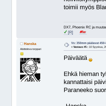
toimii myös Bla
DX7, Phoenix RC ja muuta
[R]
Vs: 350mm päälavat 450-l
Hanska
«
Vastaus #5 :
10 Syyskuu, 20
Aloitteleva torppari
Päiväätä
Ehkä hieman ty
kannattaisi päi
Paraneeko suor
-Hanska