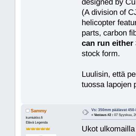
designed by Cu
(A division of 
helicopter featu
parts, carbon fi
can run eithe
stock form.
Luulisin, että p
tuossa lapojen 
Vs: 350mm päälavat 450-l
Sammy
«
Vastaus #2 :
07 Syyskuu, 20
kumiukko.fi
Elävä Legenda
Ukot ulkomailla k