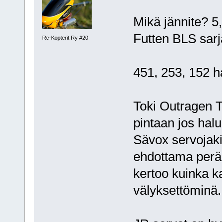
Mikä jännite? 5,
Futten BLS sarj
Rc-Kopterit Ry #20
451, 253, 152 ha
Toki Outragen T
pintaan jos hal
Sävox servojaki
ehdottama perä
kertoo kuinka k
välyksettöminä.