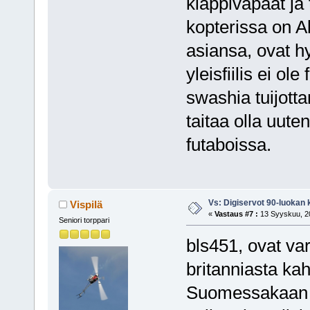
klappivapaat ja 
kopterissa on A
asiansa, ovat h
yleisfiilis ei ol
swashia tuijotta
taitaa olla uut
futaboissa.
Vs: Digiservot 90-luokan 
Vispilä
«
Vastaus #7 :
13 Syyskuu, 20
Seniori torppari
bls451, ovat va
britanniasta ka
Suomessakaan e