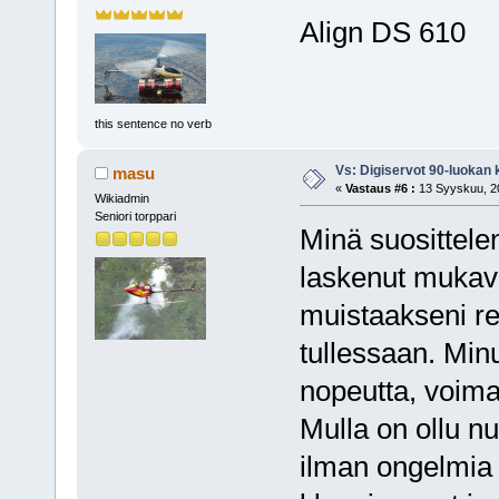
Align DS 610
this sentence no verb
Vs: Digiservot 90-luokan 
masu
«
Vastaus #6 :
13 Syyskuu, 20
Wikiadmin
Seniori torppari
Minä suosittele
laskenut mukava
muistaakseni re
tullessaan. Min
nopeutta, voimaa
Mulla on ollu n
ilman ongelmia 