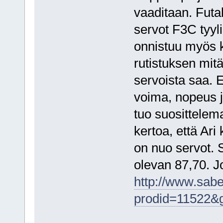
vaaditaan. Futab
servot F3C tyyli
onnistuu myös 
rutistuksen mit
servoista saa. E
voima, nopeus j
tuo suosittelem
kertoa, että Ari
on nuo servot. 
olevan 87,70. J
http://www.sabe
prodid=11522&