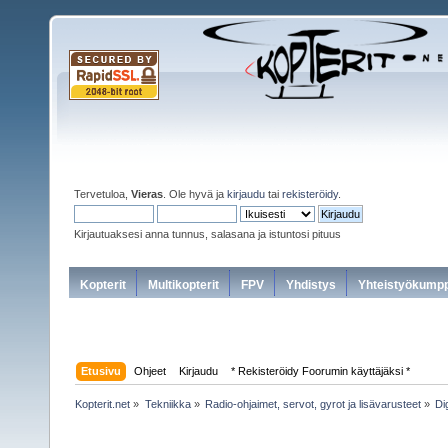
Tervetuloa,
Vieras
. Ole hyvä ja
kirjaudu
tai
rekisteröidy
.
Kirjautuaksesi anna tunnus, salasana ja istuntosi pituus
Kopterit
Multikopterit
FPV
Yhdistys
Yhteistyökumpp
Etusivu
Ohjeet
Kirjaudu
* Rekisteröidy Foorumin käyttäjäksi *
Kopterit.net
»
Tekniikka
»
Radio-ohjaimet, servot, gyrot ja lisävarusteet
»
Di