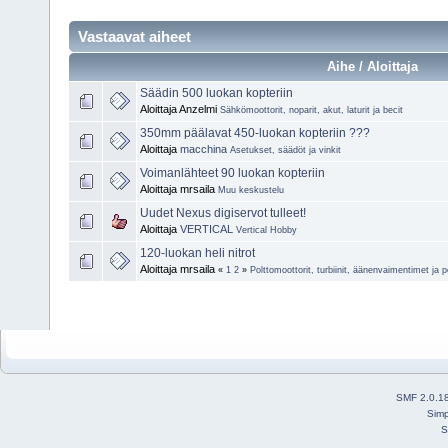
Vastaavat aiheet
Aihe / Aloittaja
Säädin 500 luokan kopteriin
Aloittaja Anzelmi
Sähkömoottorit, noparit, akut, laturit ja becit
350mm päälavat 450-luokan kopteriin ???
Aloittaja
macchina
Asetukset, säädöt ja vinkit
Voimanlähteet 90 luokan kopteriin
Aloittaja mrsaila
Muu keskustelu
Uudet Nexus digiservot tulleet!
Aloittaja
VERTICAL
Vertical Hobby
120-luokan heli nitrot
Aloittaja mrsaila
«
1
2
»
Polttomoottorit, turbiinit, äänenvaimentimet ja p
SMF 2.0.1
Simp
S