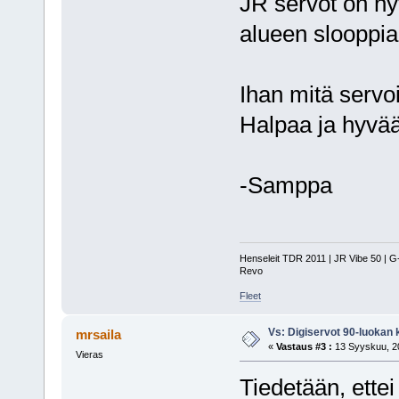
JR servot on hyv
alueen slooppia,
Ihan mitä servoil
Halpaa ja hyvää
-Samppa
Henseleit TDR 2011 | JR Vibe 50 | 
Revo
Fleet
Vs: Digiservot 90-luokan 
mrsaila
«
Vastaus #3 :
13 Syyskuu, 20
Vieras
Tiedetään, ettei