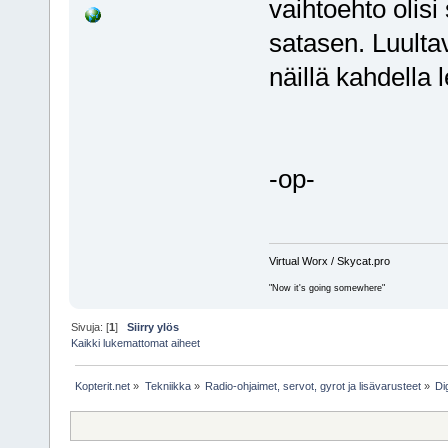
vaihtoehto olisi 
satasen. Luulta
näillä kahdella 
-op-
Virtual Worx / Skycat.pro
"Now it's going somewhere"
Sivuja: [
1
]
Siirry ylös
Kaikki lukemattomat aiheet
Kopterit.net
»
Tekniikka
»
Radio-ohjaimet, servot, gyrot ja lisävarusteet
»
Di