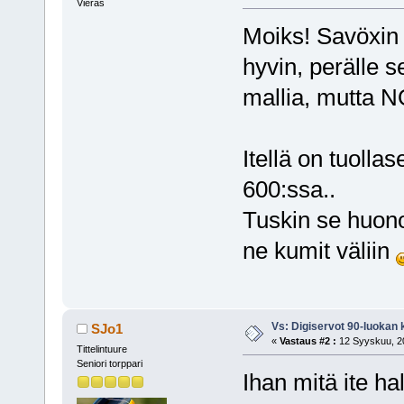
Vieras
Moiks! Savöxin 
hyvin, perälle 
mallia, mutta 
Itellä on tuolla
600:ssa..
Tuskin se huono
ne kumit väliin
Vs: Digiservot 90-luokan 
SJo1
«
Vastaus #2 :
12 Syyskuu, 20
Tittelintuure
Seniori torppari
Ihan mitä ite hal