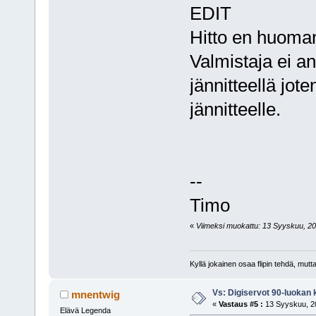
EDIT
Hitto en huoman
Valmistaja ei a
jännitteellä jote
jännitteelle.
--
Timo
«
Viimeksi muokattu: 13 Syyskuu, 201
Kyllä jokainen osaa flipin tehdä, mut
Vs: Digiservot 90-luokan 
mnentwig
«
Vastaus #5 :
13 Syyskuu, 20
Elävä Legenda