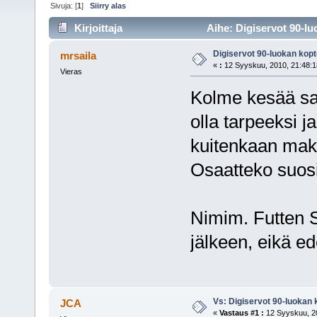
Sivuja: [
1
]
Siirry alas
Kirjoittaja
Aihe: Digiservot 90-lu
Digiservot 90-luokan kopt
mrsaila
«
:
12 Syyskuu, 2010, 21:48:1
Vieras
Kolme kesää sam
olla tarpeeksi ja
kuitenkaan maks
Osaatteko suosit
Nimim. Futten S
jälkeen, eikä ed
Vs: Digiservot 90-luokan 
JCA
«
Vastaus #1 :
12 Syyskuu, 20