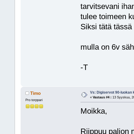
tarvitsevani ihan
tulee toimeen k
Siksi tätä tässä
mulla on 6v säh
-T
Vs: Digiservot 90-luokan 
Timo
«
Vastaus #4 :
13 Syyskuu, 20
Pro torppari
Moikka,
Riippuu paljon m