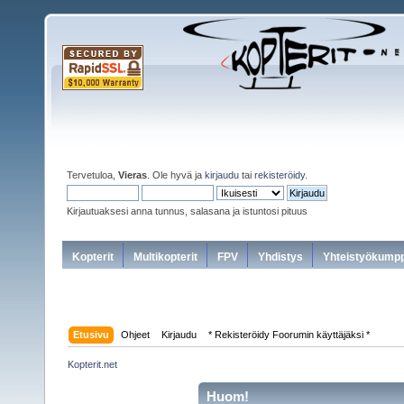
Tervetuloa,
Vieras
. Ole hyvä ja
kirjaudu
tai
rekisteröidy
.
Kirjautuaksesi anna tunnus, salasana ja istuntosi pituus
Kopterit
Multikopterit
FPV
Yhdistys
Yhteistyökumpp
Etusivu
Ohjeet
Kirjaudu
* Rekisteröidy Foorumin käyttäjäksi *
Kopterit.net
Huom!