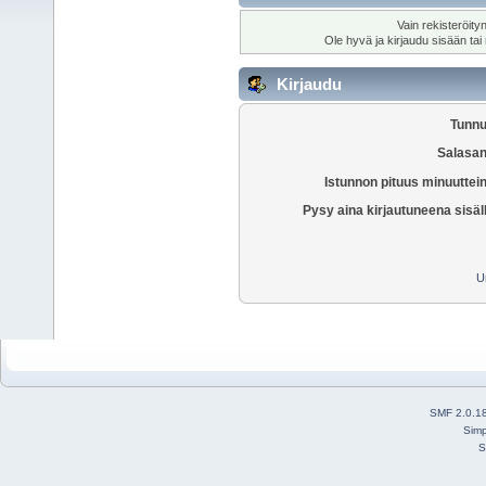
Vain rekisteröity
Ole hyvä ja kirjaudu sisään tai
Kirjaudu
Tunnu
Salasan
Istunnon pituus minuuttei
Pysy aina kirjautuneena sisäl
U
SMF 2.0.1
Simp
S