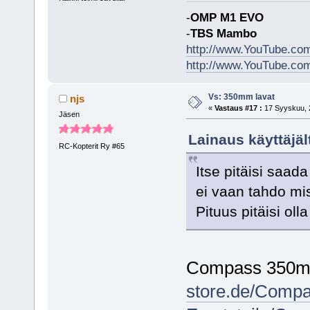
-
OMP M1 EVO
-
TBS Mambo
http://www.YouTube.c
http://www.YouTube.co
Vs: 350mm lavat
njs
«
Vastaus #17 :
17 Syyskuu, 2
Jäsen
Lainaus käyttäjäl
RC-Kopterit Ry #65
Itse pitäisi saada
ei vaan tahdo mis
Pituus pitäisi ol
Compass 350
store.de/Compa