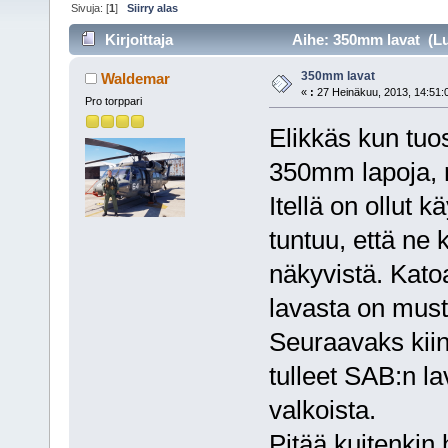
Sivuja: [
1
]
Siirry alas
Kirjoittaja
Aihe: 350mm lavat (Lu
350mm lavat
Waldemar
«
:
27 Heinäkuu, 2013, 14:51:
Pro torppari
Elikkäs kun tuo
350mm lapoja, ni
Itellä on ollut 
tuntuu, että ne
näkyvistä. Kato
lavasta on must
Seuraavaks kii
tulleet SAB:n l
valkoista.
Pitää kuitenkin h