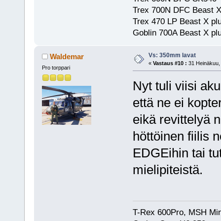
Trex 700N DFC Beast X
Trex 470 LP Beast X pl
Goblin 700A Beast X plu
Vs: 350mm lavat
Waldemar
«
Vastaus #10 :
31 Heinäkuu, 
Pro torppari
Nyt tuli viisi ak
että ne ei kopte
eikä revittelyä 
höttöinen fiilis 
EDGEihin tai tut
mielipiteistä.
T-Rex 600Pro, MSH Min