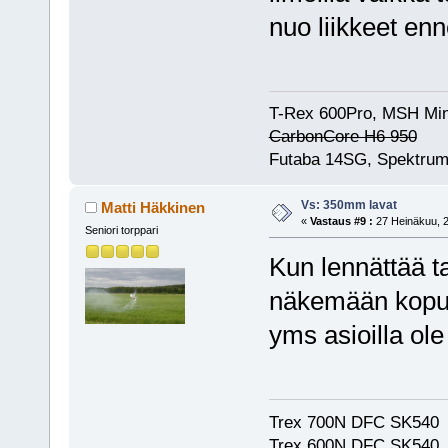
nuo liikkeet en
T-Rex 600Pro, MSH Min
CarbonCore H6 950
Futaba 14SG, Spektrum
Vs: 350mm lavat
Matti Häkkinen
«
Vastaus #9 :
27 Heinäkuu, 2
Seniori torppari
Kun lennättää t
näkemään kopun
yms asioilla ole
Trex 700N DFC SK540
Trex 600N DFC SK540