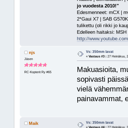
jo vuodesta 2010!"
Edesmenneet: mCX | mCP
2*Gaui X7 | SAB G570KS
tulikettu (oli rikki jo ka
Edelleen haitaksi: MSH
http://www.youtube.com/
Vs: 350mm lavat
njs
«
Vastaus #3 :
27 Heinäkuu, 2
Jäsen
Makuasioita, mu
RC-Kopterit Ry #65
sopivasti päiss
vielä vähemmän 
painavammat, e
Vs: 350mm lavat
Maik
«
Vastaus #4 :
27 Heinäkuu, 2