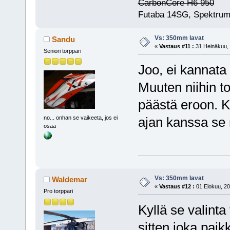
CarbonCore H6 950
Futaba 14SG, Spektrum
Vs: 350mm lavat
Sandu
«
Vastaus #11 :
31 Heinäkuu, 
Seniori torppari
Joo, ei kannata 
Muuten niihin tot
päästä eroon. Ka
no... onhan se vaikeeta, jos ei
ajan kanssa se 
osaa
Vs: 350mm lavat
Waldemar
«
Vastaus #12 :
01 Elokuu, 20
Pro torppari
Kyllä se valinta
sitten joka paik