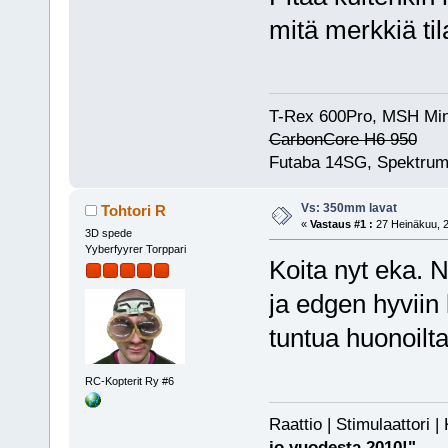
mitä merkkiä ti
T-Rex 600Pro, MSH Min
CarbonCore H6 950
Futaba 14SG, Spektrum
Vs: 350mm lavat
Tohtori R
«
Vastaus #1 :
27 Heinäkuu, 2
3D spede
Yyberfyyrer Torppari
Koita nyt eka. N
ja edgen hyviin 
tuntua huonoilt
RC-Kopterit Ry #6
Raattio | Stimulaattori
jo vuodesta 2010!"