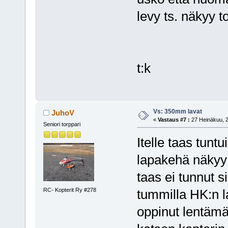
levy ts. näkyy to
t:k
Vs: 350mm lavat
JuhoV
«
Vastaus #7 :
27 Heinäkuu, 2
Seniori torppari
Itelle taas tunt
lapakehä näkyy 
taas ei tunnut s
RC- Kopterit Ry #278
tummilla HK:n la
oppinut lentäm