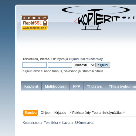
Tervetuloa,
Vieras
. Ole hyvä ja
kirjaudu
tai
rekisteröidy
.
Kirjautuaksesi anna tunnus, salasana ja istuntosi pituus
Kopterit
Multikopterit
FPV
Yhdistys
Yhteistyökumpp
Etusivu
Ohjeet
Kirjaudu
* Rekisteröidy Foorumin käyttäjäksi *
Kopterit.net
»
Tekniikka
»
Lavat
»
350mm lavat