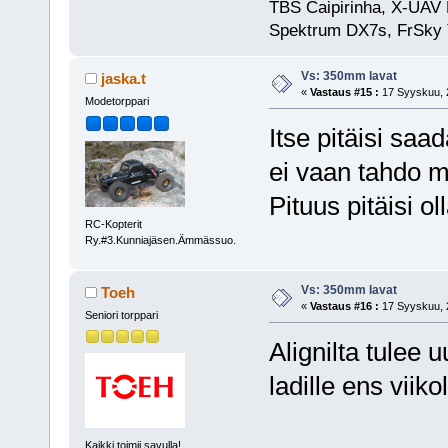
TBS Caipirinha, X-UAV 
Spektrum DX7s, FrSky 
Vs: 350mm lavat
jaska.t
«
Vastaus #15 :
17 Syyskuu, 2
Modetorppari
Itse pitäisi saa
ei vaan tahdo m
Pituus pitäisi 
RC-Kopterit
Ry.#3.Kunniajäsen.Ämmässuo.
Vs: 350mm lavat
Toeh
«
Vastaus #16 :
17 Syyskuu, 2
Seniori torppari
Alignilta tule
ladille ens viikol
Kaikki toimii savulla!