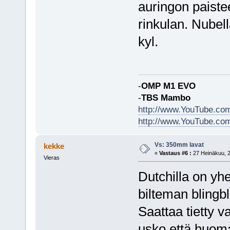
auringon paiste
rinkulan. Nubell
kyl.
-
OMP M1 EVO
-
TBS Mambo
http://www.YouTube.c
http://www.YouTube.co
Vs: 350mm lavat
kekke
«
Vastaus #6 :
27 Heinäkuu, 2
Vieras
Dutchilla on yh
bilteman blingbl
Saattaa tietty v
usko että huoma