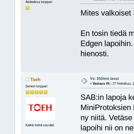
Aloitteleva torppari
Mites valkoiset
En tosin tiedä 
Edgen lapoihin.
hienosti.
Vs: 350mm lavat
Toeh
«
Vastaus #5 :
27 Heinäkuu, 2
Seniori torppari
SAB:in lapoja ke
MiniProtoksien 
ny niitä. Vetäse 
Kaikki toimii savulla!
lapoihi nii on ne