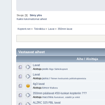
Sivuja: [
1
]
Siirry ylös
Kaikki lukemattomat aiheet
Kopterit.net
»
Tekniikka
»
Lavat
»
350mm lavat
Vastaavat aiheet
Aihe / Aloittaja
Lavat
Aloittaja
poolo
Align Sähkökopterit
Lavat
Aloittaja
jaska.t
Yleinen keskustelu polttiskoptereista
4g3 lavat
Aloittaja
kimce
Walkera
350mm päälavat 450-luokan kopteriin ???
Aloittaja
macchina
Asetukset, säädöt ja vinkit
ALZRC 325 FBL lavat