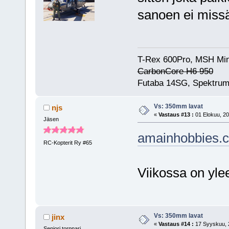
sanoen ei miss
T-Rex 600Pro, MSH Min
CarbonCore H6 950
Futaba 14SG, Spektrum
Vs: 350mm lavat
njs
«
Vastaus #13 :
01 Elokuu, 20
Jäsen
amainhobbies.
RC-Kopterit Ry #65
Viikossa on ylee
Vs: 350mm lavat
jinx
«
Vastaus #14 :
17 Syyskuu, 2
Seniori torppari