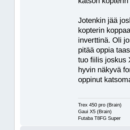
katson kopterin
Jotenkin jää jos
kopterin koppaa
inverttinä. Oli j
pitää oppia taas
tuo fiilis josku
hyvin näkyvä fo
oppinut katsom
Trex 450 pro (Brain)
Gaui X5 (Brain)
Futaba T8FG Super