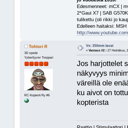
Edesmenneet: mCX | mCP
2*Gaui X7 | SAB G570KS
tulikettu (oli rikki jo ka
Edelleen haitaksi: MSH
http://www.youtube.com/
Vs: 350mm lavat
Tohtori R
«
Vastaus #2 :
27 Heinäkuu, 2
3D spede
Yyberfyyrer Torppari
Jos harjottelet 
näkyvyys minimi
väreillä ole en
ku aivot on tott
RC-Kopterit Ry #6
kopterista
Raattio | Stimulaattori