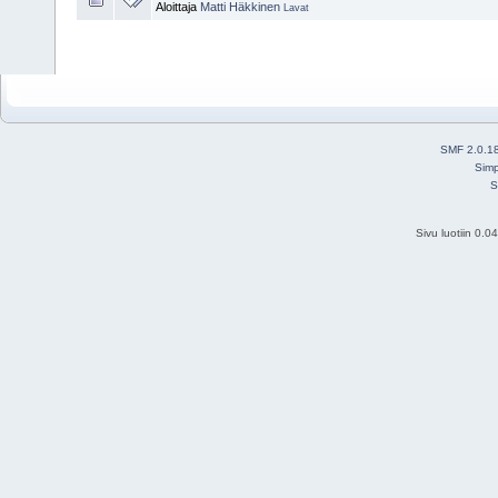
Aloittaja
Matti Häkkinen
Lavat
SMF 2.0.1
Simp
S
Sivu luotiin 0.0