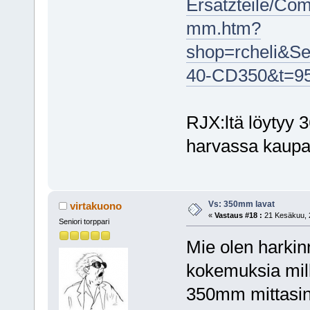
Ersatzteile/Co
mm.htm?
shop=rcheli&S
40-CD350&t=9
RJX:ltä löytyy 3
harvassa kaupa
Vs: 350mm lavat
virtakuono
«
Vastaus #18 :
21 Kesäkuu, 2
Seniori torppari
Mie olen harkin
kokemuksia mill
350mm mittasina