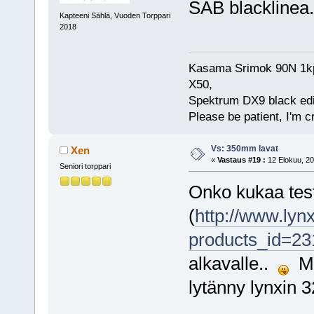
SAB blacklinea.
Kapteeni Sählä, Vuoden Torppari
2018
Kasama Srimok 90N 1kpl
X50,
Spektrum DX9 black edi
Please be patient, I'm c
Vs: 350mm lavat
Xen
«
Vastaus #19 :
12 Elokuu, 20
Seniori torppari
Onko kukaa test
(
http://www.lyn
products_id=23
alkavalle..
Mat
lytänny lynxin 3