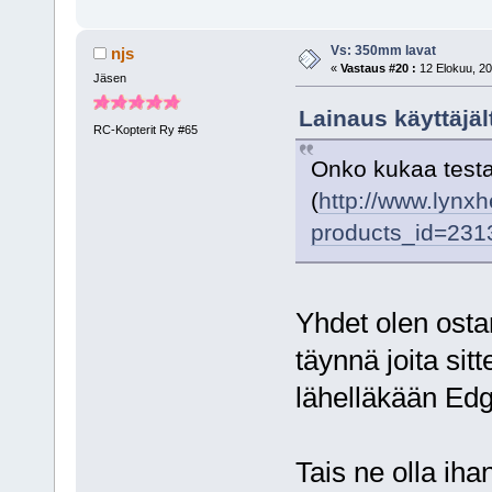
Vs: 350mm lavat
njs
«
Vastaus #20 :
12 Elokuu, 20
Jäsen
Lainaus käyttäjäl
RC-Kopterit Ry #65
Onko kukaa testa
(
http://www.lynxh
products_id=231
Yhdet olen osta
täynnä joita sitt
lähelläkään Edg
Tais ne olla iha