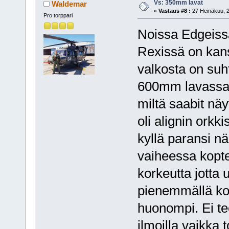
Vs: 350mm lavat
Waldemar
«
Vastaus #8 :
27 Heinäkuu, 2
Pro torppari
Noissa Edgeissä
Rexissä on kans
valkosta on su
600mm lavassa 
miltä saabit näy
oli alignin orkki
kyllä paransi n
vaiheessa kopter
korkeutta jotta 
pienemmällä kop
huonompi. Ei tee
ilmoilla vaikka 