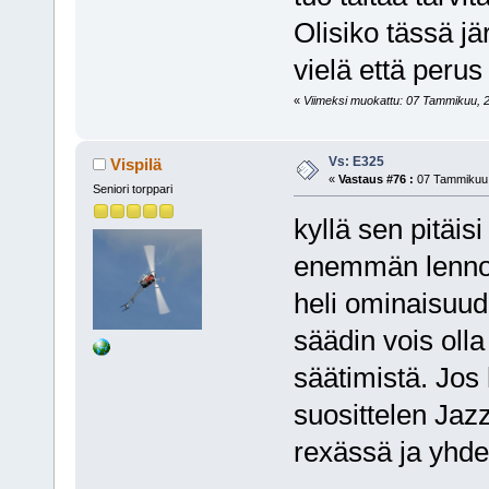
Olisiko tässä jä
vielä että perus
«
Viimeksi muokattu: 07 Tammikuu, 20
Vs: E325
Vispilä
«
Vastaus #76 :
07 Tammikuu,
Seniori torppari
kyllä sen pitäis
enemmän lennoke
heli ominaisuud
säädin vois oll
säätimistä. Jos
suosittelen Ja
rexässä ja yhde