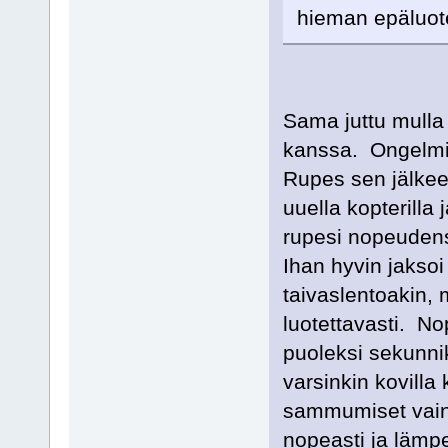
hieman epäluot
Sama juttu mulla 
kanssa. Ongelmi
Rupes sen jälkeen
uuella kopterilla
rupesi nopeudens
Ihan hyvin jaksoi 
taivaslentoakin, 
luotettavasti. N
puoleksi sekunnik
varsinkin kovilla
sammumiset vain l
nopeasti ja läm