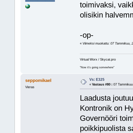
toimivaksi, va
olisikin halvem
-op-
«
Viimeksi muokattu: 07 Tammikuu, 200
Virtual Worx / Skycat.pro
"Now it's going somewhere"
Vs: E325
seppomikael
«
Vastaus #80 :
07 Tammikuu,
Vieras
Laadusta jout
Kontronik on Hy
Governööri toim
poikkipuolista 