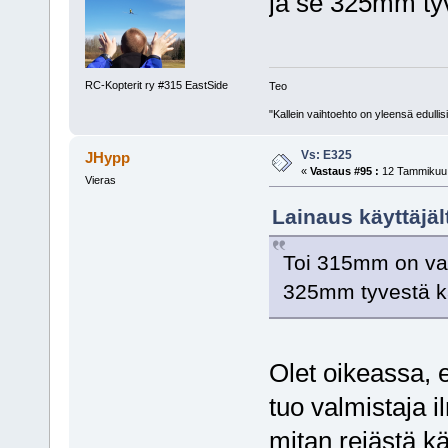
ja se 325mm ty
RC-Kopterit ry #315 EastSide
Teo
"Kallein vaihtoehto on yleensä edullis
Vs: E325
JHypp
«
Vastaus #95 :
12 Tammikuu,
Vieras
Lainaus käyttäjäl
Toi 315mm on varm
325mm tyvestä k
Olet oikeassa, 
tuo valmistaja i
mitan reiästä k