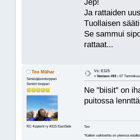
Jep!
Ja rattaiden uu
Tuollaisen säät
Se sammui sipoo
rattaat...
Vs: E325
Teo Mähar
«
Vastaus #83 :
07 Tammikuu,
Seniorijäsentorppari
Seniori torppari
Ne "biisit" on i
puitossa lenntt
RC-Kopterit ry #315 EastSide
Teo
"Kallein vaihtoehto on yleensä edullis