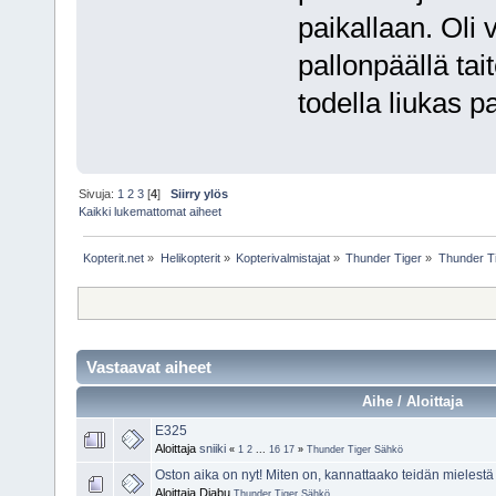
paikallaan. Oli
pallonpäällä tait
todella liukas p
Sivuja:
1
2
3
[
4
]
Siirry ylös
Kaikki lukemattomat aiheet
Kopterit.net
»
Helikopterit
»
Kopterivalmistajat
»
Thunder Tiger
»
Thunder T
Vastaavat aiheet
Aihe / Aloittaja
E325
Aloittaja
sniiki
«
1
2
...
16
17
»
Thunder Tiger Sähkö
Oston aika on nyt! Miten on, kannattaako teidän mielest
Aloittaja Djabu
Thunder Tiger Sähkö