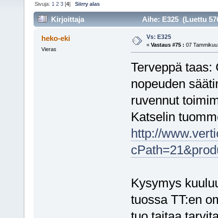
Sivuja:
1
2
3
[
4
]
Siirry alas
Kirjoittaja
Aihe: E325 (Luettu 57
Vs: E325
heko-eki
«
Vastaus #75 :
07 Tammikuu,
Vieras
Terveppä taas: 
nopeuden säätim
ruvennut toimi
Katselin tuomm
http://www.vert
cPath=21&prod
Kysymys kuuluu 
tuossa TT:en o
tuo taitaa tarvi