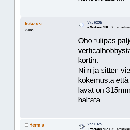
Vs: E325
heko-eki
«
Vastaus #86 :
08 Tammikuu, 
Vieras
Oho tulipas pal
verticalhobbyst
kortin.
Niin ja sitten v
kokemusta että s
lavat on 315mm p
haitata.
Vs: E325
Hermis
«
Vastaus #87 :
08 Tammikuu, 