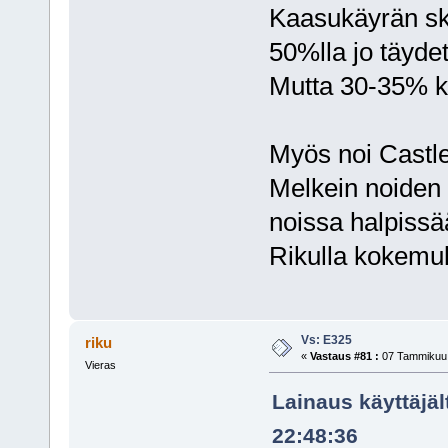
Kaasukäyrän sk
50%lla jo täydet
Mutta 30-35% kä
Myös noi Castle
Melkein noiden v
noissa halpissä
Rikulla kokemu
Vs: E325
riku
«
Vastaus #81 :
07 Tammikuu,
Vieras
Lainaus käyttäjä
22:48:36