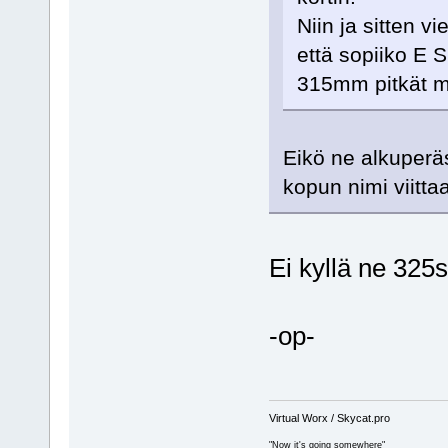
Niin ja sitten 
että sopiiko E Sk
315mm pitkät mut
Eikö ne alkuperä
kopun nimi viittaa
Ei kyllä ne 325s
-op-
Virtual Worx / Skycat.pro
"Now it's going somewhere"