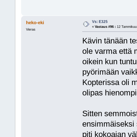
Vs: E325
heko-eki
«
Vastaus #96 :
12 Tammikuu,
Vieras
Kävin tänään te
ole varma että 
oikein kun tuntu
pyörimään vaikka
Kopterissa oli m
olipas hienompi
Sitten semmoista
ensimmäiseksi st
piti kokoajan vä