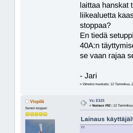
laittaa hanskat 
liikealuetta kaa
stoppaa?
En tiedä setupp
40A:n täyttymise
se vaan rajaa s
- Jari
«
Viimeksi muokattu: 12 Tammikuu, 20
Vs: E325
Vispilä
«
Vastaus #92 :
12 Tammikuu,
Seniori torppari
Lainaus käyttäjä