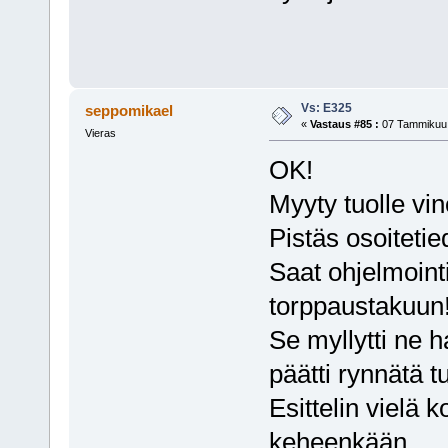
Vs: E325
seppomikael
«
Vastaus #85 :
07 Tammikuu,
Vieras
OK!
Myyty tuolle vi
Pistäs osoitetie
Saat ohjelmoint
torppaustakuun
Se myllytti ne 
päätti rynnätä t
Esittelin vielä 
keheenkään...