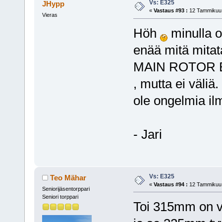
Vs: E325
JHypp
«
Vastaus #93 :
12 Tammikuu,
Vieras
Höh
minulla o
enää mitä mitat
MAIN ROTOR 
, mutta ei väliä.
ole ongelmia il
- Jari
Vs: E325
Teo Mähar
«
Vastaus #94 :
12 Tammikuu,
Seniorijäsentorppari
Seniori torppari
Toi 315mm on va