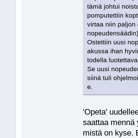
tämä johtui noista
pomputettiin kopt
virtaa niin paljo
nopeudensäädin)
Ostettiin uusi nop
akussa ihan hyvi
todella luotettava
Se uusi nopeude
siinä tuli ohjelm
e.
'Opeta' uudelle
saattaa mennä y
mistä on kyse. E