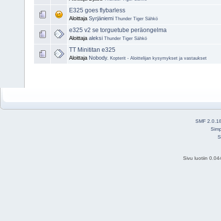
E325 goes flybarless
Aloittaja
Syrjäniemi
Thunder Tiger Sähkö
e325 v2 se torguetube peräongelma
Aloittaja
aleksi
Thunder Tiger Sähkö
TT Minititan e325
Aloittaja
Nobody.
Kopterit - Aloittelijan kysymykset ja vastaukset
SMF 2.0.1
Simp
S
Sivu luotiin 0.0