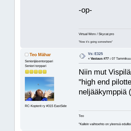
-op-
Virtual Worx / Skycat.pro
"Now it's going somewhere"
Vs: E325
Teo Mähar
«
Vastaus #77 :
07 Tammikuu,
Seniorijäsentorppari
Seniori torppari
Niin mut Vispilä
"high end pilott
neljääkymppiä 
RC-Kopterit ry #315 EastSide
Teo
"Kallein vaihtoehto on yleensä edullis