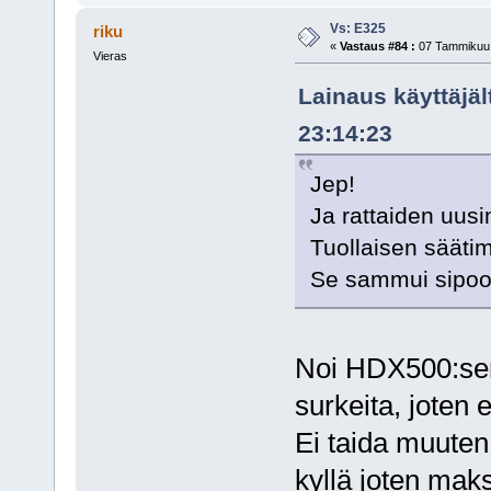
Vs: E325
riku
«
Vastaus #84 :
07 Tammikuu,
Vieras
Lainaus käyttäjä
23:14:23
Jep!
Ja rattaiden uus
Tuollaisen säätim
Se sammui sipooss
Noi HDX500:sen 
surkeita, joten e
Ei taida muuten
kyllä joten ma