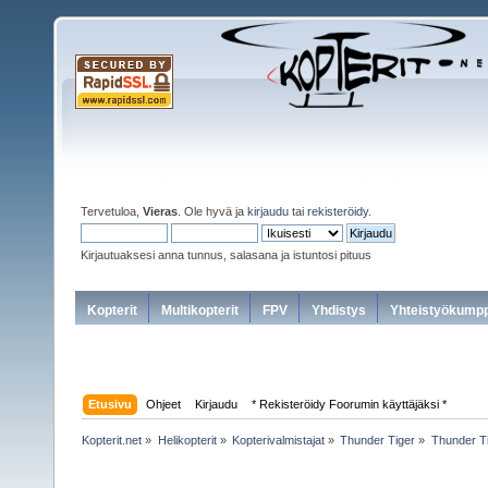
Tervetuloa,
Vieras
. Ole hyvä ja
kirjaudu
tai
rekisteröidy
.
Kirjautuaksesi anna tunnus, salasana ja istuntosi pituus
Kopterit
Multikopterit
FPV
Yhdistys
Yhteistyökumpp
Etusivu
Ohjeet
Kirjaudu
* Rekisteröidy Foorumin käyttäjäksi *
Kopterit.net
»
Helikopterit
»
Kopterivalmistajat
»
Thunder Tiger
»
Thunder T