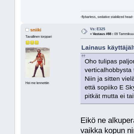
-flybarless, sedative stabilized head-
Vs: E325
sniiki
«
Vastaus #88 :
09 Tammikuu,
Tavallinen torppari
Lainaus käyttäjäl
Oho tulipas palj
verticalhobbysta 
Niin ja sitten v
Hei me lennettiin
että sopiiko E Sky
pitkät mutta ei ta
Eikö ne alkuper
vaikka kopun nim