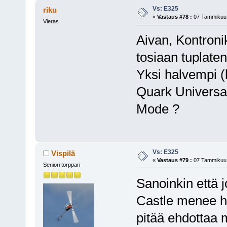
Vs: E325
riku
«
Vastaus #78 :
07 Tammikuu,
Vieras
Aivan, Kontronik
tosiaan tuplate
Yksi halvempi (k
Quark Univers
Mode ?
Vs: E325
Vispilä
«
Vastaus #79 :
07 Tammikuu,
Seniori torppari
Sanoinkin että 
Castle menee hy
pitää ehdottaa 