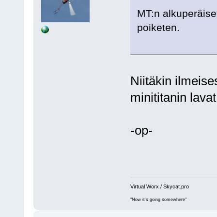
MT:n alkuperäise
poiketen.
Niitäkin ilmeises
minititanin lavat
-op-
Virtual Worx / Skycat.pro
"Now it's going somewhere"