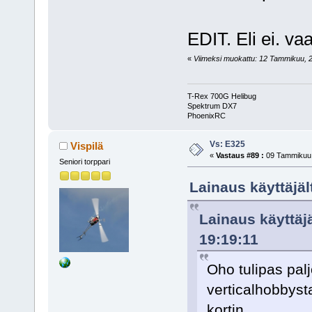
EDIT. Eli ei. v
«
Viimeksi muokattu: 12 Tammikuu, 200
T-Rex 700G Helibug
Spektrum DX7
PhoenixRC
Vs: E325
Vispilä
«
Vastaus #89 :
09 Tammikuu,
Seniori torppari
Lainaus käyttäjäl
Lainaus käyttäj
19:19:11
Oho tulipas pal
verticalhobbyst
kortin.