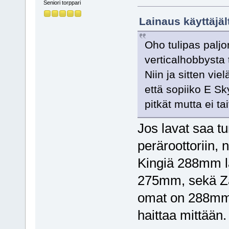
Seniori torppari
Lainaus käyttäjäl
Oho tulipas palj
verticalhobbysta 
Niin ja sitten v
että sopiiko E Sky
pitkät mutta ei ta
Jos lavat saa tu
peräroottoriin, n
Kingiä 288mm lav
275mm, sekä Za
omat on 288mm, 
haittaa mittään.