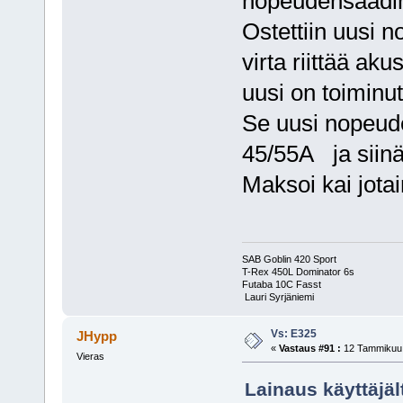
nopeudensäädin
Ostettiin uusi 
virta riittää ak
uusi on toiminut 
Se uusi nopeud
45/55A ja siinä
Maksoi kai jota
SAB Goblin 420 Sport
T-Rex 450L Dominator 6s
Futaba 10
Lauri Syrjäniemi
Vs: E325
JHypp
«
Vastaus #91 :
12 Tammikuu,
Vieras
Lainaus käyttäjäl