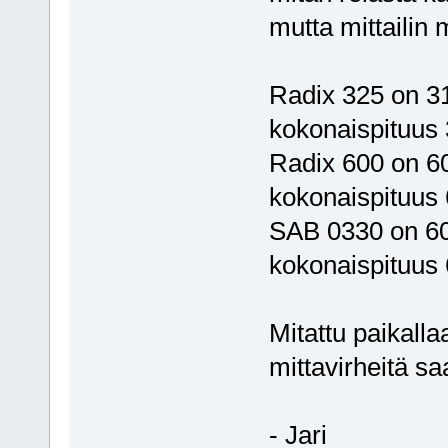
mutta mittailin 
Radix 325 on 3
kokonaispituu
Radix 600 on 6
kokonaispituus 
SAB 0330 on 60
kokonaispituu
Mitattu paikall
mittavirheitä saa
- Jari