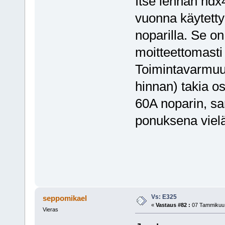
Itse lennän hdx
vuonna käytett
noparilla. Se on
moitteettomasti 
Toimintavarmuu
hinnan) takia 
60A noparin, sam
ponuksena vielä 
Vs: E325
seppomikael
«
Vastaus #82 :
07 Tammikuu,
Vieras