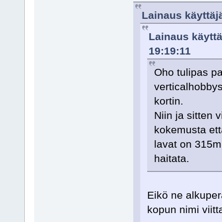
Lainaus käyttäjä
Lainaus käyttä
19:19:11
Oho tulipas p
verticalhobbys
kortin.
Niin ja sitten
kokemusta että 
lavat on 315mm
haitata.
Eikö ne alkuper
kopun nimi viitt