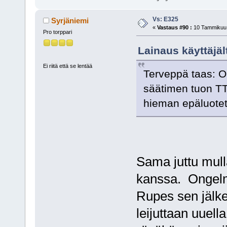
Vs: E325
Syrjäniemi
«
Vastaus #90 :
10 Tammikuu,
Pro torppari
Lainaus käyttäjäl
Ei riitä että se lentää
Terveppä taas: O
säätimen tuon TT
hieman epäluotet
Sama juttu mull
kanssa. Ongelm
Rupes sen jälkee
leijuttaan uuella