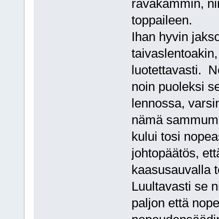
räväkämmin, ni
toppaileen.
Ihan hyvin jaksoi
taivaslentoakin
luotettavasti.
noin puoleksi s
lennossa, varsin
nämä sammumiset
kului tosi nope
johtopäätös, että
kaasusauvalla te
Luultavasti se n
paljon että nop