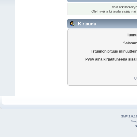
Vain rekisteröity
Ole hyvä ja kirjaudu sisään tai
Kirjaudu
Tunnu
Salasan
Istunnon pituus minuuttei
Pysy aina kirjautuneena sisäl
U
SMF 2.0.1
Simp
S