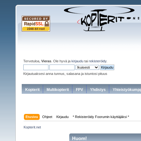
Tervetuloa,
Vieras
. Ole hyvä ja
kirjaudu
tai
rekisteröidy
.
Kirjautuaksesi anna tunnus, salasana ja istuntosi pituus
Kopterit
Multikopterit
FPV
Yhdistys
Yhteistyökumpp
Etusivu
Ohjeet
Kirjaudu
* Rekisteröidy Foorumin käyttäjäksi *
Kopterit.net
Huom!