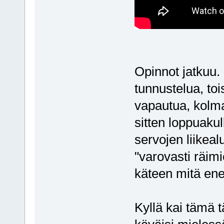
Opinnot jatkuu. 
tunnustelua, toi
vapautua, kolm
sitten loppuaku
servojen liikeal
"varovasti räim
käteen mitä ene
Kyllä kai tämä 