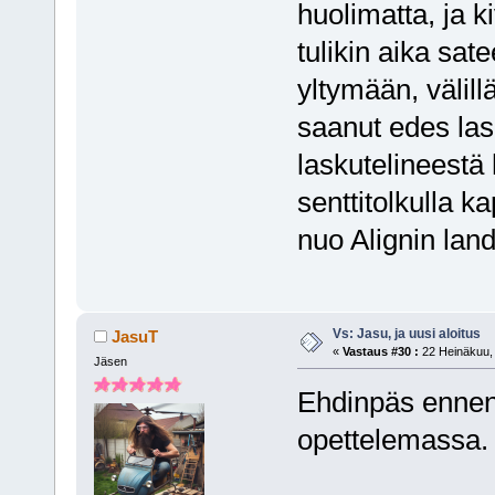
huolimatta, ja k
tulikin aika sat
yltymään, välillä
saanut edes las
laskutelineestä
senttitolkulla k
nuo Alignin land
Vs: Jasu, ja uusi aloitus
JasuT
«
Vastaus #30 :
22 Heinäkuu, 
Jäsen
Ehdinpäs ennen
opettelemassa. J