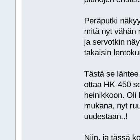
Peräputki näkyy
mitä nyt vähän 
ja servotkin näy
takaisin lentok
Tästä se lähtee
ottaa HK-450 s
heinikkoon. Oli 
mukana, nyt ruu
uudestaan..!
Niin, ja tässä k