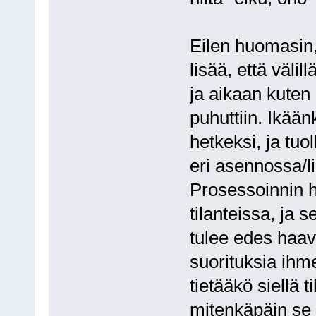
Eilen huomasin,
lisää, että väli
ja aikaan kuten
puhuttiin. Ikään
hetkeksi, ja tuo
eri asennossa/li
Prosessoinnin hi
tilanteissa, ja
tulee edes haav
suorituksia ihme
tietääkö siellä 
mitenkäpäin se 