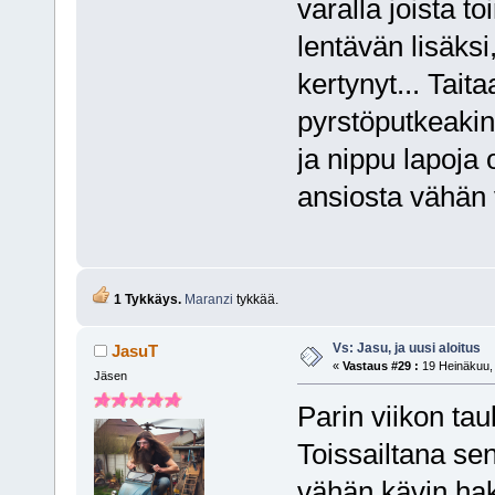
varalla joista 
lentävän lisäksi
kertynyt... Tai
pyrstöputkeakin
ja nippu lapoja
ansiosta vähän
1 Tykkäys.
Maranzi
tykkää.
Vs: Jasu, ja uusi aloitus
JasuT
«
Vastaus #29 :
19 Heinäkuu, 
Jäsen
Parin viikon ta
Toissailtana se
vähän kävin ha