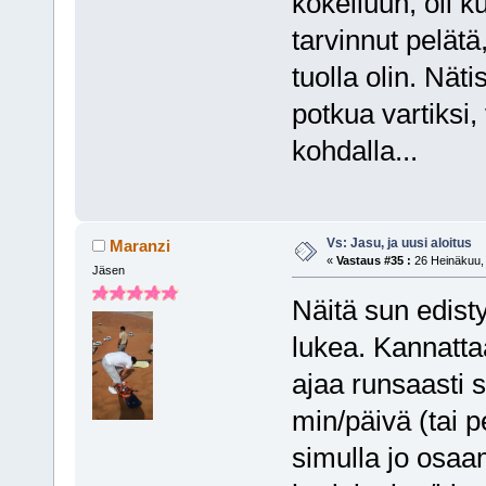
kokeiluun, oli 
tarvinnut pelätä
tuolla olin. Nätis
potkua vartiksi,
kohdalla...
Vs: Jasu, ja uusi aloitus
Maranzi
«
Vastaus #35 :
26 Heinäkuu, 
Jäsen
Näitä sun edist
lukea. Kannatta
ajaa runsaasti s
min/päivä (tai 
simulla jo osaa