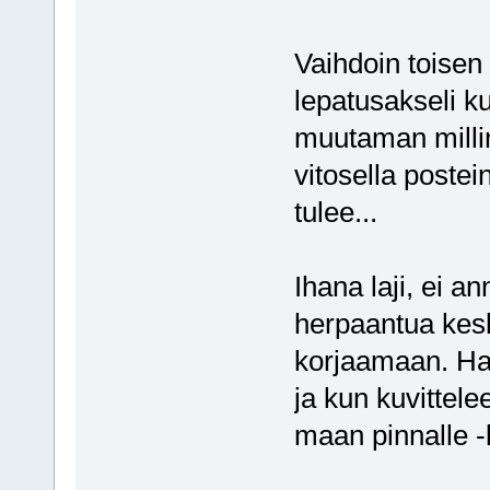
Vaihdoin toisen 
lepatusakseli ku
muutaman millin 
vitosella postei
tulee...
Ihana laji, ei a
herpaantua kesk
korjaamaan. Haa
ja kun kuvittele
maan pinnalle -ki