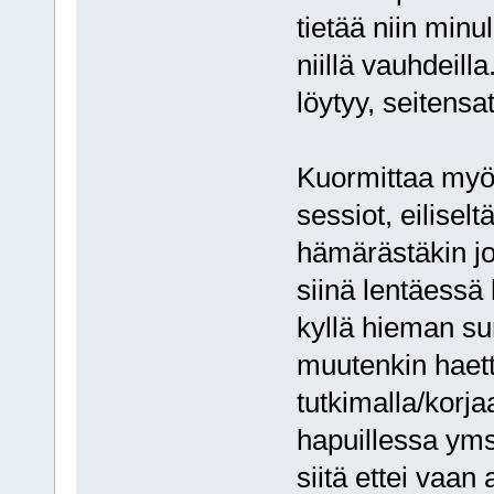
tietää niin minu
niillä vauhdeilla
löytyy, seitensa
Kuormittaa myö
sessiot, eiliselt
hämärästäkin joh
siinä lentäessä 
kyllä hieman su
muutenkin haett
tutkimalla/korj
hapuillessa yms
siitä ettei vaan