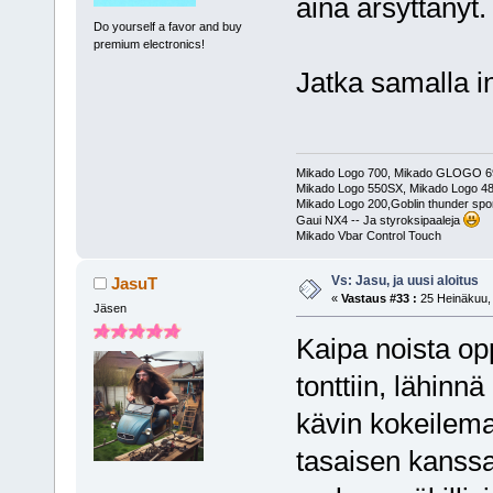
aina ärsyttänyt.
Do yourself a favor and buy
premium electronics!
Jatka samalla i
Mikado Logo 700, Mikado GLOGO 
Mikado Logo 550SX, Mikado Logo 4
Mikado Logo 200,Goblin thunder spor
Gaui NX4 -- Ja styroksipaaleja
Mikado Vbar Control Touch
Vs: Jasu, ja uusi aloitus
JasuT
«
Vastaus #33 :
25 Heinäkuu, 
Jäsen
Kaipa noista opp
tonttiin, lähinn
kävin kokeilema
tasaisen kanssa