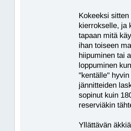
Kokeeksi sitten
kierrokselle, ja
tapaan mitä käyt
ihan toiseen mal
hiipuminen tai 
loppuminen kun s
"kentälle" hyvin 
jännitteiden la
sopinut kuin 18
reserviäkin täht
Yllättävän äkkiä