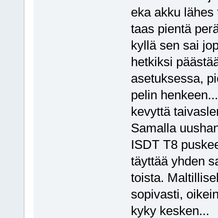
eka akku lähes 
taas pientä per
kyllä sen sai jop
hetkiksi päästää
asetuksessa, pi
pelin henkeen... 
kevyttä taivasl
Samalla uushanki
ISDT T8 puskee
täyttää yhden s
toista. Maltillis
sopivasti, oikein
kyky kesken...