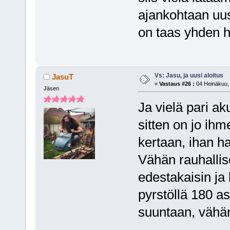
ajankohtaan uus
on taas yhden h
Vs: Jasu, ja uusi aloitus
JasuT
«
Vastaus #26 :
04 Heinäkuu, 
Jäsen
Ja vielä pari aku
sitten on jo ih
kertaan, ihan ha
Vähän rauhallise
edestakaisin ja 
pyrstöllä 180 as
suuntaan, vähän 