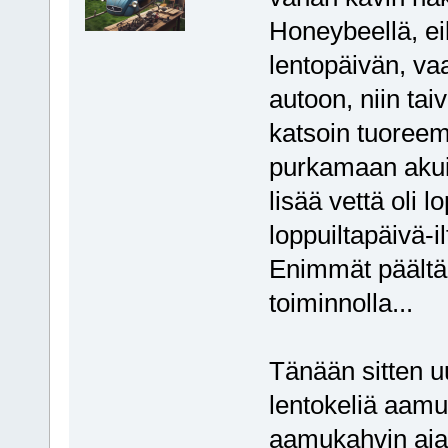
Honeybeellä, ei
lentopäivän, va
autoon, niin taiv
katsoin tuoreem
purkamaan akuist
lisää vettä oli 
loppuiltapäivä-i
Enimmät päältä H
toiminnolla...
Tänään sitten uu
lentokeliä aamup
aamukahvin ajak