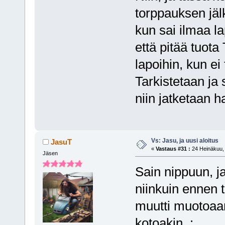
torppauksen jäl
kun sai ilmaa la
että pitää tuota
lapoihin, kun e
Tarkistetaan ja 
niin jatketaan ha
Vs: Jasu, ja uusi aloitus
JasuT
«
Vastaus #31 :
24 Heinäkuu, 
Jäsen
Sain nippuun, ja
niinkuin ennen
muutti muotoaan
kotoakin..: