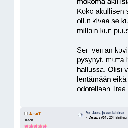
mokoma äkillisiä
Koko akullisen si
ollut kivaa se k
milloin kun puusk
Sen verran kovi
pysynyt, mutta h
hallussa. Olisi 
lentämään eikä 
odotellaan iltaa 
Vs: Jasu, ja uusi aloitus
JasuT
«
Vastaus #34 :
25 Heinäkuu, 
Jäsen