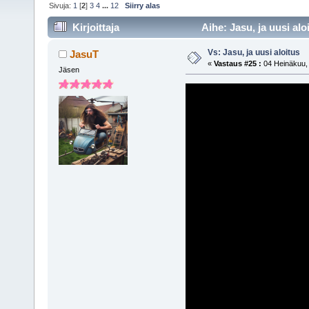
Sivuja:
1
[
2
]
3
4
...
12
Siirry alas
Kirjoittaja
Aihe: Jasu, ja uusi alo
Vs: Jasu, ja uusi aloitus
JasuT
«
Vastaus #25 :
04 Heinäkuu, 
Jäsen