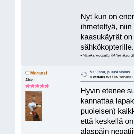
Nyt kun on enem
ihmeteltyä, nii
kaasukäyrät on 
sähkökopterille.
«
Viimeksi muokattu: 04 Heinäkuu, 20
Vs: Jasu, ja uusi aloitus
Maranzi
«
Vastaus #27 :
05 Heinäkuu, 
Jäsen
Hyvin etenee su
kannattaa lapa
puoleisen) kaikki
että keskellä on
alaspäin negatiiv