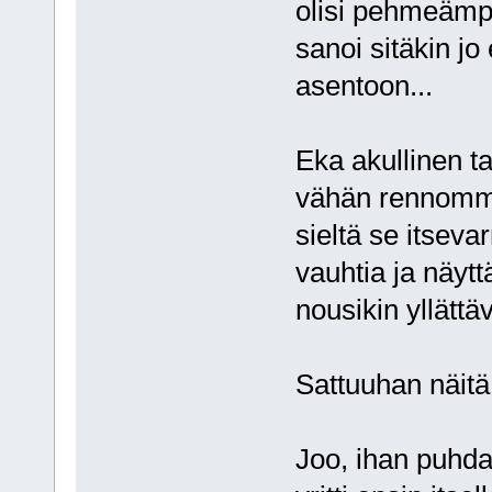
olisi pehmeämpä
sanoi sitäkin jo
asentoon...
Eka akullinen t
vähän rennommin
sieltä se itseva
vauhtia ja näytt
nousikin yllättäv
Sattuuhan näitä.
Joo, ihan puhda