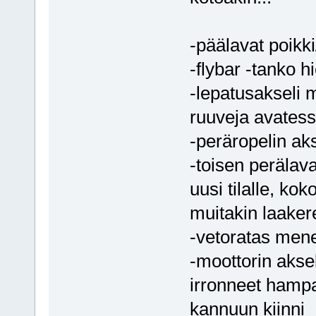
-päälavat poikki
-flybar -tanko 
-lepatusakseli m
ruuveja avatess
-peräropelin aks
-toisen perälava
uusi tilalle, ko
muitakin laaker
-vetoratas men
-moottorin aksel
irronneet hampaa
kannuun kiinni