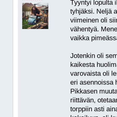
Tyyntyi lopulta 
tyhjäksi. Neljä 
viimeinen oli si
vähentyä. Menee
vaikka pimeässä
Jotenkin oli se
kaikesta huolim
varovaista oli l
eri asennoissa 
Pikkasen muutak
riittävän, oteta
torppiin asti ai