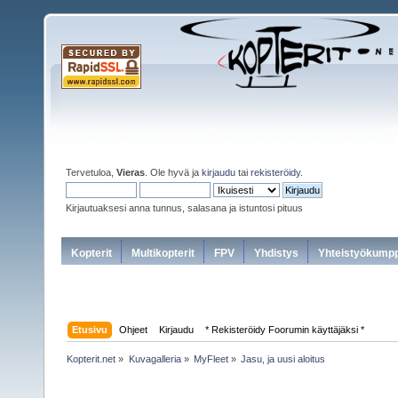
Tervetuloa,
Vieras
. Ole hyvä ja
kirjaudu
tai
rekisteröidy
.
Kirjautuaksesi anna tunnus, salasana ja istuntosi pituus
Kopterit
Multikopterit
FPV
Yhdistys
Yhteistyökumpp
Etusivu
Ohjeet
Kirjaudu
* Rekisteröidy Foorumin käyttäjäksi *
Kopterit.net
»
Kuvagalleria
»
MyFleet
»
Jasu, ja uusi aloitus