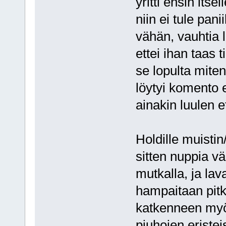
yritti ensin itse
niin ei tule pan
vähän, vauhtia li
ettei ihan taas t
se lopulta miten
löytyi komento e
ainakin luulen et
Holdille muistin
sitten nuppia vä
mutkalla, ja lav
hampaitaan pitk
katkenneen myö
piuhojen eristei