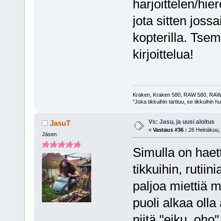
harjoittelen/hie
jota sitten joss
kopterilla. Tsem
kirjoittelua!
Kraken, Kraken 580, RAW 580, RAW 
"Joka tikkuihin tarttuu, se tikkuihin 
Vs: Jasu, ja uusi aloitus
JasuT
«
Vastaus #36 :
26 Heinäkuu, 
Jäsen
Simulla on haet
tikkuihin, rutiini
paljoa miettiä m
puoli alkaa olla
niitä "eiku, oho" 