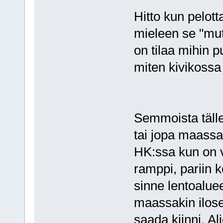
Hitto kun pelot
mieleen se "mut
on tilaa mihin p
miten kivikossa s
Semmoista tälle
tai jopa maassa 
HK:ssa kun on vä
ramppi, pariin 
sinne lentoaluee
maassakin iloses
saada kiinni. Al