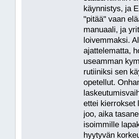
käynnistys, ja 
"pitää" vaan elä
manuaali, ja yrit
loivemmaksi. Al
ajattelematta, h
useamman kymme
rutiiniksi sen kä
opetellut. Onha
laskeutumisvaih
ettei kierrokse
joo, aika tasan
isoimmille lapak
hyytyvän korkeut