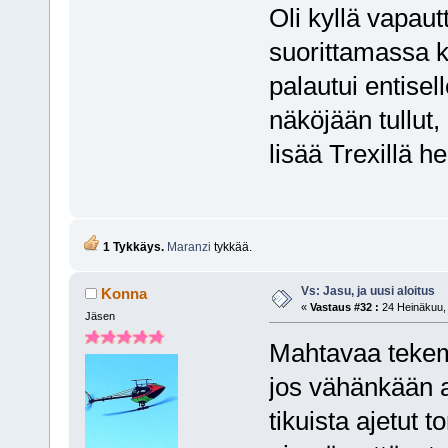
Oli kyllä vapau
suorittamassa k
palautui entisel
näköjään tullut
lisää Trexillä he
1 Tykkäys.
Maranzi
tykkää.
Vs: Jasu, ja uusi aloitus
Konna
«
Vastaus #32 :
24 Heinäkuu, 
Jäsen
Mahtavaa tekemi
jos vähänkään ai
tikuista ajetut t