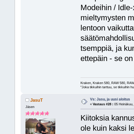
Modeihin / Idle-x
mieltymysten mu
lentoon vaikutta
säätömahdollisu
tsemppiä, ja kun
ettepäin - se on
Kraken, Kraken 580, RAW 580, RAW 
"Joka tikkuihin tarttuu, se tikkuihin 
Vs: Jasu, ja uusi aloitus
JasuT
«
Vastaus #28 :
05 Heinäkuu, 
Jäsen
Kiitoksia kannu
ole kuin kaksi le