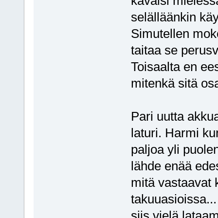
käväisi mielessä
selälläänkin käy
Simutellen moko
taitaa se perus
Toisaalta en ees
mitenkä sitä osai
Pari uutta akku
laturi. Harmi ku
paljoa yli puole
lähde enää edes
mitä vastaavat 
takuuasioissa...
siis vielä lata