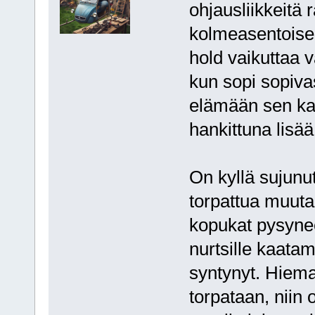
ohjausliikkeitä r
kolmeasentoisel
hold vaikuttaa 
kun sopi sopivast
elämään sen ka
hankittuna lisää
On kyllä sujunu
torpattua muuta
kopukat pysynee
nurtsille kaatam
syntynyt. Hieman
torpataan, niin 