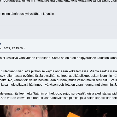
sa nuoruudessa tuli tosin yhtena kesänä oltua lentokonekorjaamossa töissäkin, vaan 
miten tämä uusi yritys lähtee käyntiin...
s
u, 2022, 22:15:09 »
itäisi keskittyä vain yhteen kerrallaan. Sama se on tuon nelipyöräisen kaluston kan
i tuulet laantuvan, että pitihän se käydä onneaan kokeilemassa. Pientä säätöä vi
syy leijunnassa pyörimättä. Ja pysyihän se lopulta, eikä pikkupuuskan isommin häiri
ttä. No, vähän toki välillä nostatellaan pulssia, mutta vallan maltillisesti silti... V
a ja sain oletettavasti häirinneen välyksen pois jota en vaan huomannut aiemmin. Ja u
ehtelemaan itelleen, että "täähän on helppoa, sujuu sujuvasti", toista akullista sai p
en verran vahva, että horjutti tasapainovikaista pilottia, joka sitten korjasi tilannet