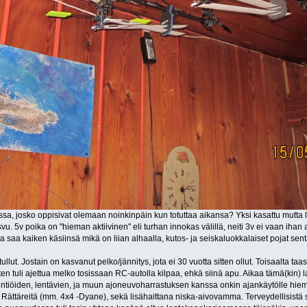
sa, josko oppisivat olemaan noinkinpäin kun totuttaa aikansa? Yksi kasattu mutta 
svu. 5v poika on "hieman aktiivinen" eli turhan innokas välillä, neiti 3v ei vaan ihan 
ta saa kaiken käsiinsä mikä on liian alhaalla, kutos- ja seiskaluokkalaiset pojat se
ullut. Jostain on kasvanut pelko/jännitys, jota ei 30 vuotta sitten ollut. Toisaalta ta
tten tuli ajettua melko tosissaan RC-autolla kilpaa, ehkä siinä apu. Aikaa tämä(kin) l
ntiöiden, lentävien, ja muun ajoneuvoharrastuksen kanssa onkin ajankäytölle hiema
a Rättäreitä (mm. 4x4 -Dyane), sekä lisähaittana niska-aivovamma. Terveydellisistä s