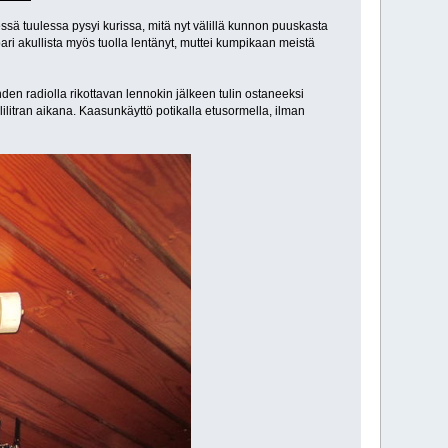
ssä tuulessa pysyi kurissa, mitä nyt välillä kunnon puuskasta
 pari akullista myös tuolla lentänyt, muttei kumpikaan meistä
hden radiolla rikottavan lennokin jälkeen tulin ostaneeksi
ilitran aikana. Kaasunkäyttö potikalla etusormella, ilman