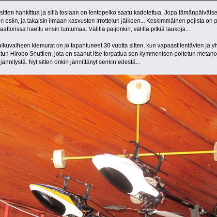
sitten hankittua ja sillä tosiaan on lentopelko saatu kadotettua. Jopa tämänpäiväise
tiin esiin, ja takaisin ilmaan kasvuston irrottelun jälkeen... Keskimmäinen pojista on
ttorissa haettu ensin tuntumaa. Välillä paljonkin, välillä pitkiä taukoja...
 alkuvaiheen kiemurat on jo tapahtuneet 30 vuotta sitten, kun vapaastilentävien ja y
atun Hirobo Shuttlen, jota en saanut itse torpattua sen kymmenisen poltetun metanol
jännitystä. Nyt sitten onkin jännittänyt senkin edestä...