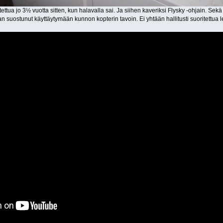
ttua jo 3½ vuotta sitten, kun halavalla sai. Ja siihen kaveriksi Flysky -ohjain. Sekä
n suostunut käyttäytymään kunnon kopterin tavoin. Ei yhtään hallitusti suoritettua l