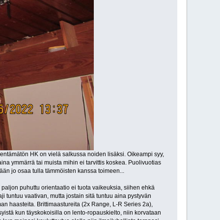
lentämätön HK on vielä salkussa noiden lisäksi. Oikeampi syy,
aina ymmärrä tai muista mihin ei tarvittis koskea. Puolivuotias
ntään jo osaa tulla tämmöisten kanssa toimeen...
as paljon puhuttu orientaatio ei tuota vaikeuksia, siihen ehkä
aji tuntuu vaativan, mutta jostain sitä tuntuu aina pystyvän
n haasteita. Brittimaastureita (2x Range, L-R Series 2a),
yistä kun täyskokoisilla on lento-ropauskielto, niin korvataan