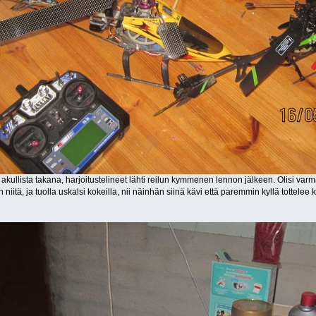
 akullista takana, harjoitustelineet lähti reilun kymmenen lennon jälkeen. Olisi varm
niitä, ja tuolla uskalsi kokeilla, nii näinhän siinä kävi että paremmin kyllä tottelee