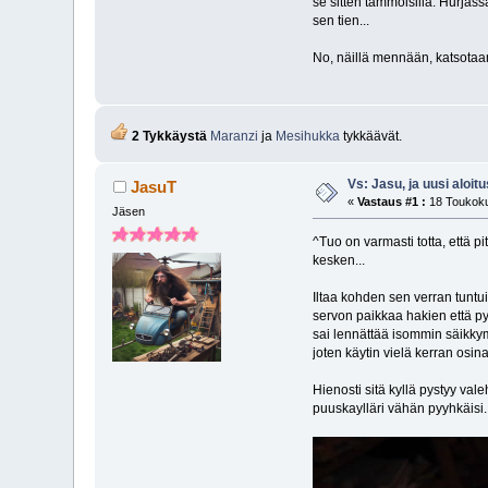
se sitten tämmöisillä. Hurjas
sen tien...
No, näillä mennään, katsotaan 
2 Tykkäystä
Maranzi
ja
Mesihukka
tykkäävät.
Vs: Jasu, ja uusi aloitu
JasuT
«
Vastaus #1 :
18 Toukoku
Jäsen
^Tuo on varmasti totta, että p
kesken...
Iltaa kohden sen verran tuntu
servon paikkaa hakien että py
sai lennättää isommin säikkymä
joten käytin vielä kerran osin
Hienosti sitä kyllä pystyy val
puuskaylläri vähän pyyhkäisi. S