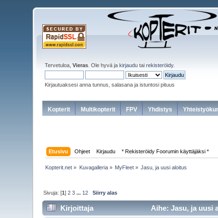
Tervetuloa,
Vieras
. Ole hyvä ja
kirjaudu
tai
rekisteröidy
.
Kirjautuaksesi anna tunnus, salasana ja istuntosi pituus
Kopterit
Multikopterit
FPV
Yhdistys
Yhteistyöku
Etusivu
Ohjeet
Kirjaudu
* Rekisteröidy Foorumin käyttäjäksi *
Kopterit.net
»
Kuvagalleria
»
MyFleet
»
Jasu, ja uusi aloitus
Sivuja: [
1
]
2
3
...
12
Siirry alas
Kirjoittaja
Aihe: Jasu, ja uusi 