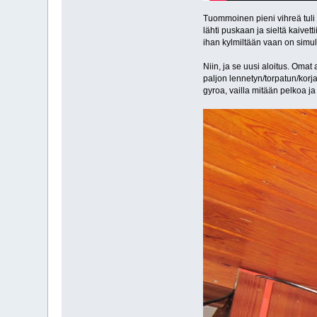
Tuommoinen pieni vihreä tuli 
lähti puskaan ja sieltä kaivet
ihan kylmiltään vaan on simulaa
Niin, ja se uusi aloitus. Omat
paljon lennetyn/torpatun/korj
gyroa, vailla mitään pelkoa ja 