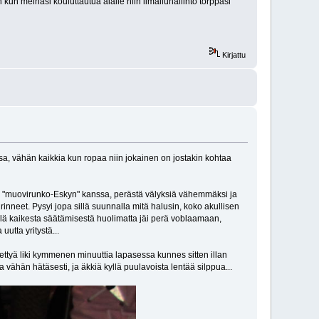
kun meinasi kouluttautua alalle niin ilmailuhallinto torppasi
Kirjattu
ssa, vähän kaikkia kun ropaa niin jokainen on jostakin kohtaa
elä "muovirunko-Eskyn" kanssa, perästä välyksiä vähemmäksi ja
nneet. Pysyi jopa sillä suunnalla mitä halusin, koko akullisen
älillä kaikesta säätämisestä huolimatta jäi perä voblaamaan,
utta yritystä...
idettyä liki kymmenen minuuttia lapasessa kunnes sitten illan
ta vähän hätäsesti, ja äkkiä kyllä puulavoista lentää silppua...