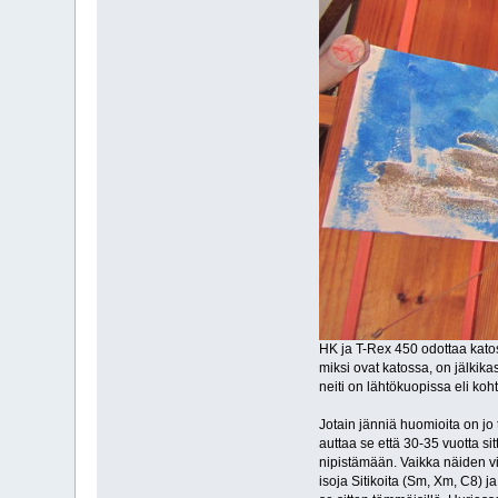
HK ja T-Rex 450 odottaa katos
miksi ovat katossa, on jälkika
neiti on lähtökuopissa eli koh
Jotain jänniä huomioita on jo t
auttaa se että 30-35 vuotta si
nipistämään. Vaikka näiden vi
isoja Sitikoita (Sm, Xm, C8) j