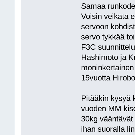
Samaa runkodes
Voisin veikata e
servoon kohdist
servo tykkää to
F3C suunnittel
Hashimoto ja K
moninkertainen 
15vuotta Hirobon
Pitääkin kysyä 
vuoden MM kisoi
30kg vääntävät 
ihan suoralla lin