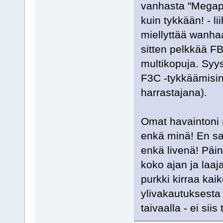
vanhasta "Megapak
kuin tykkään! - l
miellyttää wanhaa
sitten pelkkää FB
multikopuja. Syys
F3C -tykkäämisine
harrastajana).
Omat havaintoni 
enkä minä! En saa
enkä livenä! Päin
koko ajan ja laaj
purkki kirraa ka
ylivakautuksesta 
taivaalla - ei siis