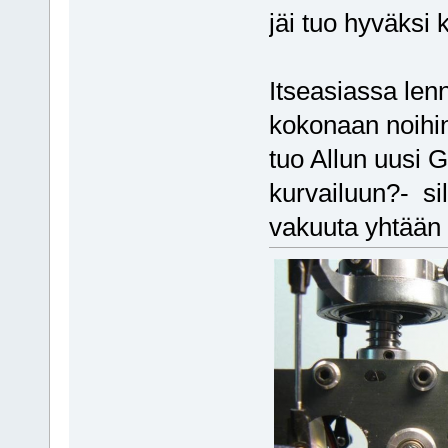
jäi tuo hyväksi
Itseasiassa len
kokonaan noihin 
tuo Allun uusi 
kurvailuun?- si
vakuuta yhtään 