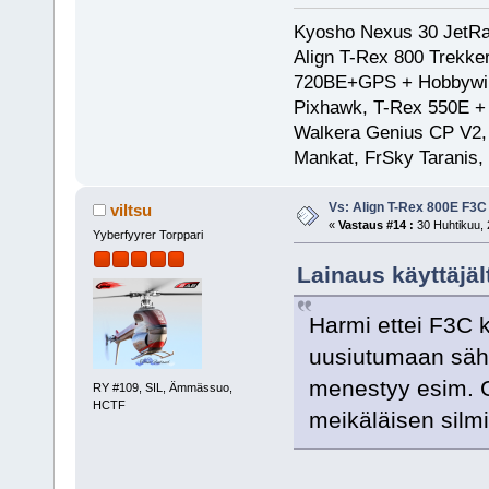
Kyosho Nexus 30 JetRa
Align T-Rex 800 Trekke
720BE+GPS + Hobbywing
Pixhawk, T-Rex 550E 
Walkera Genius CP V2, 
Mankat, FrSky Taranis
Vs: Align T-Rex 800E F3C
viltsu
«
Vastaus #14 :
30 Huhtikuu, 
Yyberfyyrer Torppari
Lainaus käyttäjäl
Harmi ettei F3C 
uusiutumaan sähkö
menestyy esim. Go
RY #109, SIL, Ämmässuo,
HCTF
meikäläisen silmi