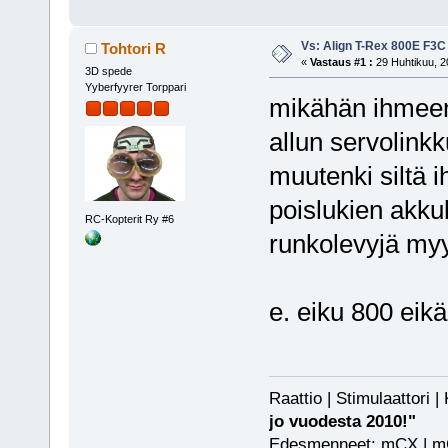
Vs: Align T-Rex 800E F3C
Tohtori R
«
Vastaus #1 :
29 Huhtikuu, 2
3D spede
Yyberfyyrer Torppari
mikähän ihmeen 
allun servolinkk
muutenki siltä 
poislukien akk
RC-Kopterit Ry #6
runkolevyjä m
e. eiku 800 eikä 
Raattio | Stimulaattori
jo vuodesta 2010!"
Edesmenneet: mCX | mCP