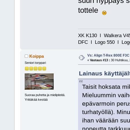
suuri hyppäys sii
tottele
XK K130 l Walkera V45
DFC l Logo 550 l Logo
Vs: Align T-Rex 800E F3C
Koippa
«
Vastaus #13 :
30 Huhtikuu, 
Seniori torppari
Lainaus käyttäjäl
Taisit hoksata m
Mieluummin vaihdo
Suoraa puhetta ja mielipiteitä.
Yrittäkää kestää
epävarmoin perust
turhatyöllä). Min
ihan väärään suun
nopeutta tarkkuu