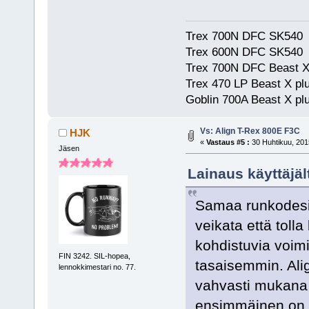
Trex 700N DFC SK540
Trex 600N DFC SK540
Trex 700N DFC Beast X
Trex 470 LP Beast X pl
Goblin 700A Beast X plu
Vs: Align T-Rex 800E F3C
HJK
«
Vastaus #5 :
30 Huhtikuu, 201
Jäsen
Lainaus käyttäjäl
Samaa runkodesig
veikata että toll
kohdistuvia voimi
FIN 3242. SIL-hopea,
tasaisemmin. Ali
lennokkimestari no. 77.
vahvasti mukana 
ensimmäinen on 