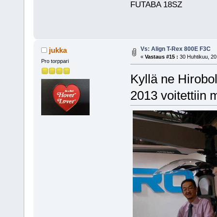
FUTABA 18SZ
Vs: Align T-Rex 800E F3C
jukka
«
Vastaus #15 :
30 Huhtikuu, 20
Pro torppari
Kyllä ne Hirobol
2013 voitettiin