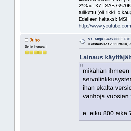
2*Gaui X7 | SAB G570KS
tulikettu (oli rikki jo ka
Edelleen haitaksi: MSH
http://www.youtube.com/
Vs: Align T-Rex 800E F3C
Juho
«
Vastaus #2 :
29 Huhtikuu, 2
Seniori torppari
Lainaus käyttäjäl
mikähän ihmeen jä
servolinkkusystee
ihan ekalta vers
vanhoja vuosien
e. eiku 800 eikä 7