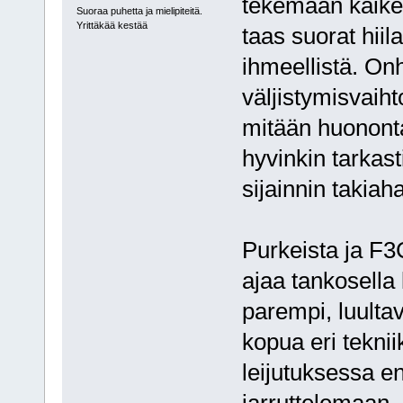
tekemään kaiken
Suoraa puhetta ja mielipiteitä.
Yrittäkää kestää
taas suorat hii
ihmeellistä. Onh
väljistymisvaih
mitään huonont
hyvinkin tarkast
sijainnin takia
Purkeista ja F3C
ajaa tankosella k
parempi, luulta
kopua eri teknii
leijutuksessa en