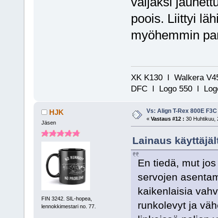
väljäksi jauhett
poois. Liittyi l
myöhemmin par
XK K130 l Walkera V45
DFC l Logo 550 l Logo
Vs: Align T-Rex 800E F3C
HJK
«
Vastaus #12 :
30 Huhtikuu, 
Jäsen
Lainaus käyttäjäl
En tiedä, mut jos
servojen asentam
kaikenlaisia vahvi
FIN 3242. SIL-hopea,
runkolevyt ja vä
lennokkimestari no. 77.