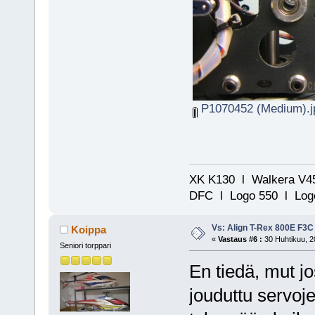
P1070452 (Medium).j
XK K130 l Walkera V45
DFC l Logo 550 l Logo
Vs: Align T-Rex 800E F3C
Koippa
«
Vastaus #6 :
30 Huhtikuu, 2
Seniori torppari
En tiedä, mut j
jouduttu servoj