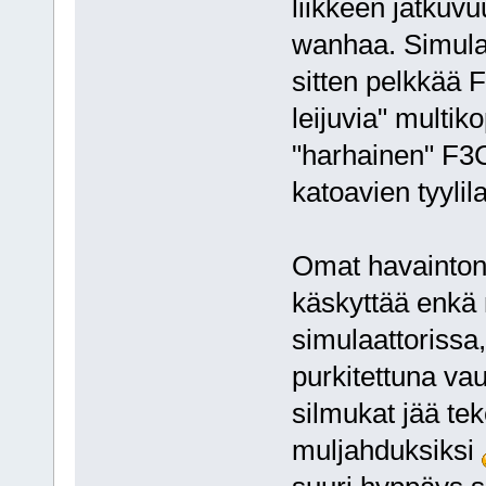
liikkeen jatkuv
wanhaa. Simulaa
sitten pelkkää F
leijuvia" multik
"harhainen" F3C
katoavien tyylil
Omat havaintoni
käskyttää enkä 
simulaattorissa,
purkitettuna vau
silmukat jää te
muljahduksiksi