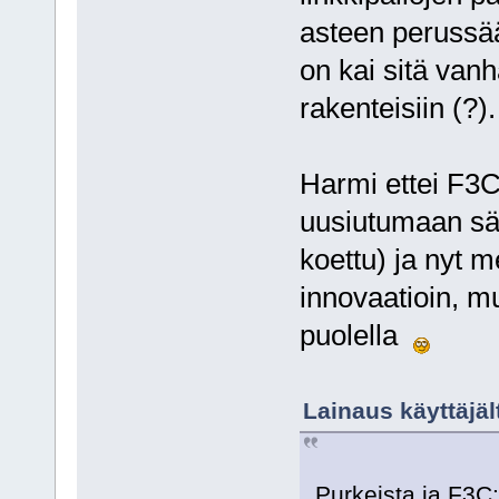
asteen perussää
on kai sitä van
rakenteisiin (?).
Harmi ettei F3C
uusiutumaan säh
koettu) ja nyt 
innovaatioin, mu
puolella
Lainaus käyttäjäl
Purkeista ja F3C: