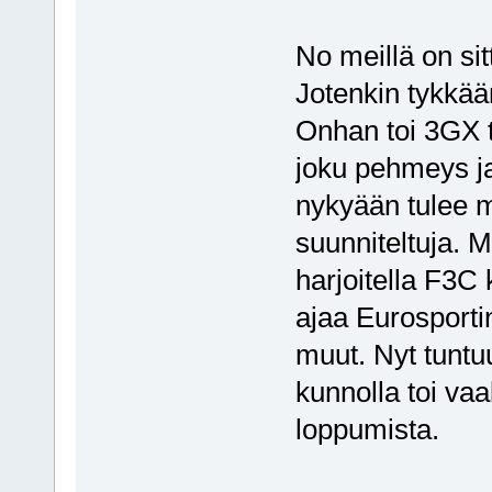
No meillä on s
Jotenkin tykkää
Onhan toi 3GX t
joku pehmeys ja
nykyään tulee m
suunniteltuja. M
harjoitella F3C 
ajaa Eurosportin
muut. Nyt tuntu
kunnolla toi va
loppumista.