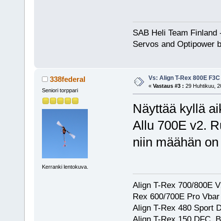
SAB Heli Team Finland 
Servos and Optipower b
Vs: Align T-Rex 800E F3C
338federal
«
Vastaus #3 :
29 Huhtikuu, 2
Seniori torppari
Näyttää kyllä a
Allu 700E v2. R
niin määhän on 
Kerranki lentokuva.
Align T-Rex 700/800E V2
Rex 600/700E Pro Vbar S
Align T-Rex 480 Sport
Align T-Rex 150 DFC. 