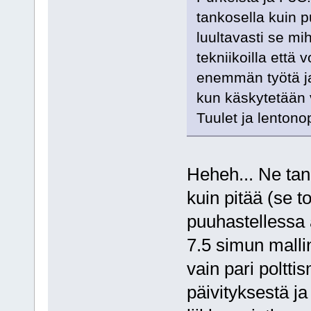
tankosella kuin pu
luultavasti se mi
tekniikoilla että 
enemmän työtä ja 
kun käskytetään v
Tuulet ja lentono
Heheh... Ne tank
kuin pitää (se t
puuhastellessa 
7.5 simun malli
vain pari poltt
päivityksestä ja