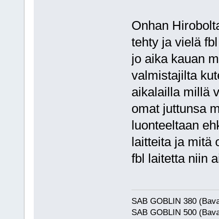
Onhan Hiroboltak
tehty ja vielä f
jo aika kauan ma
valmistajilta ku
aikalailla millä
omat juttunsa m
luonteeltaan ehk
laitteita ja mit
fbl laitetta niin 
SAB GOBLIN 380 (Bava
SAB GOBLIN 500 (Bava