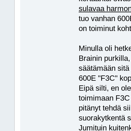
sulavaa harmoni
tuo vanhan 600E
on toiminut ko
Minulla oli het
Brainin purkilla
säätämään sitä 
600E "F3C" kop
Eipä silti, en 
toimimaan F3C t
pitänyt tehdä s
suorakytkentä sw
Jumituin kuitenk