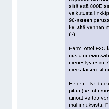
siitä että 800E`s
vaikutusta linkki
90-asteen peruss
kai sitä vanhan m
(?).
Harmi ettei F3C 
uusiutumaan sähkö
menestyy esim. Go
meikäläisen silmi
Heheh... Ne tankos
pitää (se tottumu
ainoat vertoarvon
mallinnuksista. F