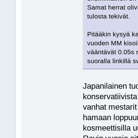
Samat herrat oliv
tulosta tekivät.
Pitääkin kysyä ka
vuoden MM kisoih
vääntävät 0.05s n
suoralla linkillä s
Japanilainen tu
konservatiivista 
vanhat mestarit
hamaan loppuun 
kosmeettisilla u