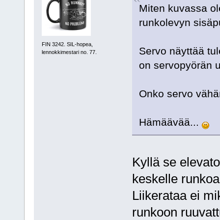
Miten kuvassa ol
runkolevyn sisäp
FIN 3242. SIL-hopea,
Servo näyttää tul
lennokkimestari no. 77.
on servopyörän u
Onko servo vähän
Hämäävää...
Kyllä se elevat
keskelle runkoa 
Liikerataa ei mi
runkoon ruuvat