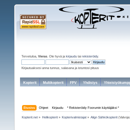
Tervetuloa,
Vieras
. Ole hyvä ja
kirjaudu
tai
rekisteröidy
.
Kirjautuaksesi anna tunnus, salasana ja istuntosi pituus
Kopterit
Multikopterit
FPV
Yhdistys
Yhteistyökumpp
Etusivu
Ohjeet
Kirjaudu
* Rekisteröidy Foorumin käyttäjäksi *
Kopterit.net
»
Helikopterit
»
Kopterivalmistajat
»
Align Sähkökopterit
(Valvoja