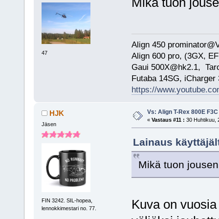
Mikä tuon jouse
Align 450 prominator@
47
Align 600 pro, (3GX, EF
Gaui 500X@hk2.1, Ta
Futaba 14SG, iCharge
https://www.youtube.
Vs: Align T-Rex 800E F3C
HJK
«
Vastaus #11 :
30 Huhtikuu, 
Jäsen
Lainaus käyttäjäl
Mikä tuon jousen 
Kuva on vuosia v
FIN 3242. SIL-hopea,
lennokkimestari no. 77.