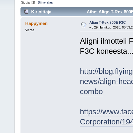
Sivuja: [
1
]
Siirry alas
Kirjoittaja
Aihe: Align T-Rex 800
Align T-Rex 800E F3C
Happymen
«
:
29 Huhtikuu, 2015, 06:33:2
Vieras
Aligni ilmotteli
F3C koneesta..
http://blog.fly
news/align-head
combo
https://www.fa
Corporation/1