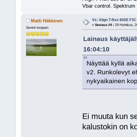
Vbar control. Spektrum
Vs: Align T-Rex 800E F3C
Matti Häkkinen
«
Vastaus #4 :
29 Huhtikuu, 2
Seniori torppari
Lainaus käyttäjäl
16:04:10
Näyttää kyllä aik
v2. Runkolevyt e
nykyaikainen kop
Ei muuta kun se
kalustokin on k