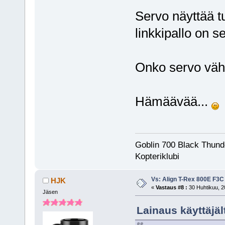
Servo näyttää t
linkkipallo on s
Onko servo väh
Hämäävää...
Goblin 700 Black Thunde
Kopteriklubi
Vs: Align T-Rex 800E F3C
HJK
«
Vastaus #8 :
30 Huhtikuu, 2
Jäsen
Lainaus käyttäjäl