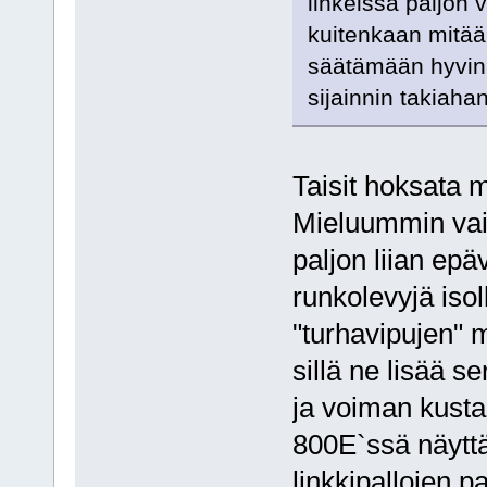
linkeissä paljon 
kuitenkaan mitää
säätämään hyvinki
sijainnin takiah
Taisit hoksata 
Mieluummin vaih
paljon liian epä
runkolevyjä isol
"turhavipujen" 
sillä ne lisää s
ja voiman kustan
800E`ssä näyttä
linkkipallojen p