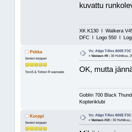
kuvattu runkole
XK K130 l Walkera V45
DFC l Logo 550 l Logo
Vs: Align T-Rex 800E F3C
Pekka
«
Vastaus #9 :
30 Huhtikuu, 2
Seniori torppari
OK, mutta jännäs
TeroS & Tohtori R wannabe
Goblin 700 Black Thunde
Kopteriklubi
Vs: Align T-Rex 800E F3C
Korppi
«
Vastaus #10 :
30 Huhtikuu, 
Seniori torppari