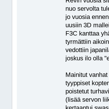
Revin vuosia si
nuo servolta tul
jo vuosia ennen
uusiin 3D mallei
F3C kanttaa yhä 
tyrmättiin aikoi
vedottiin japani
joskus ilo olla 
Mainitut vanhat
tyyppiset kopter
poistetut turhavi
(lisää servon li
kertaantui swas