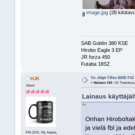
image.jpg
(28 kilotavu
SAB Goblin 380 KSE
Hirobo Eagle 3 EP
JR forza 450
Futaba 18SZ
Vs: Align T-Rex 800E F3C
HJK
«
Vastaus #16 :
01 Toukokuu, 
Jäsen
Lainaus käyttäjäl
Onhan Hiroboltaki
ja vielä fbl ja ed
FIN 3242. SIL-hopea,