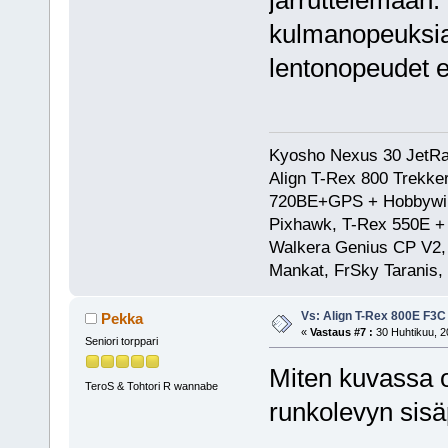
jarruttelemaan.
kulmanopeuksia n
lentonopeudet e
Kyosho Nexus 30 JetRa
Align T-Rex 800 Trekke
720BE+GPS + Hobbywing
Pixhawk, T-Rex 550E 
Walkera Genius CP V2, 
Mankat, FrSky Taranis
Vs: Align T-Rex 800E F3C
Pekka
«
Vastaus #7 :
30 Huhtikuu, 2
Seniori torppari
Miten kuvassa 
TeroS & Tohtori R wannabe
runkolevyn sisä