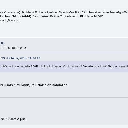
(Pro rescue). Goblin 700 vbar silverline. Align T-Rex 600/700E Pro Vbar Silverline. Align 
 450 Pro DFC TORPPI). Align T-Rex 150 DFC. Blade mcpxBL. Blade MCPX
nix 5,0 accurc
F3C
, 2015, 18:02:09 »
- 29 Huhtikuu, 2015, 16:04:10
a mikä mulla on nyt. Allu 700E v2. Runkolevyt ehkä piru samat? Jos niin on niin määhän on nykyai
is kisoihin mukaan, kalustokin on kohdallaa.
 700X Beast X plus.