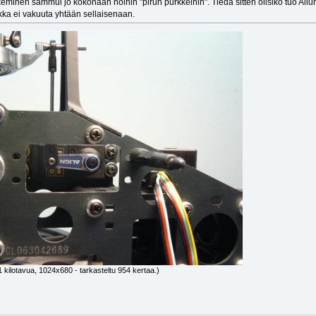
ekeminen sammui jo kokonaan noihin "pirun purkkeihin". Tiedä sitten olisiko tuo All
ka ei vakuuta yhtään sellaisenaan.
 kilotavua, 1024x680 - tarkasteltu 954 kertaa.)