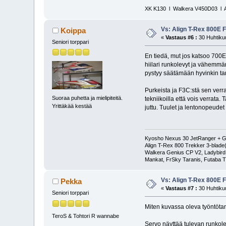
XK K130 l Walkera V450D03 l Al
Vs: Align T-Rex 800E 
Koippa
«
Vastaus #6 :
30 Huhtikuu
Seniori torppari
En tiedä, mut jos katsoo 700E
hiilari runkolevyt ja vähemmä
pystyy säätämään hyvinkin tar
Purkeista ja F3C:stä sen verran
Suoraa puhetta ja mielipiteitä.
tekniikoilla että vois verrata
Yrittäkää kestää
juttu. Tuulet ja lentonopeudet
Kyosho Nexus 30 JetRanger + GY
Align T-Rex 800 Trekker 3-bla
Walkera Genius CP V2, Ladybird
Mankat, FrSky Taranis, Futaba
Vs: Align T-Rex 800E 
Pekka
«
Vastaus #7 :
30 Huhtikuu
Seniori torppari
Miten kuvassa oleva työntöta
TeroS & Tohtori R wannabe
Servo näyttää tulevan runkole