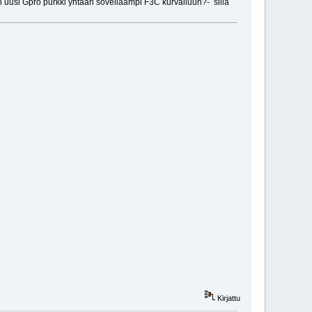
un uusi Gpro purkki yhtään soveliaampi F3C kurvailuun?- sillä
Kirjattu