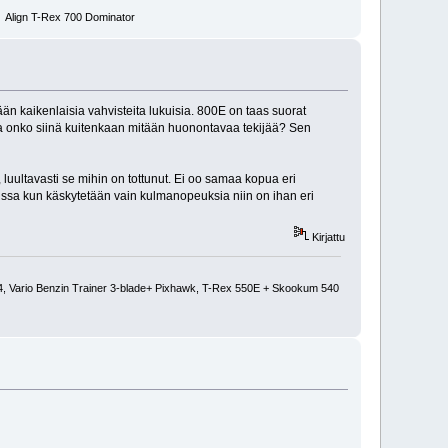
 Align T-Rex 700 Dominator
n kaikenlaisia vahvisteita lukuisia. 800E on taas suorat
tta onko siinä kuitenkaan mitään huonontavaa tekijää? Sen
i, luultavasti se mihin on tottunut. Ei oo samaa kopua eri
rkissa kun käskytetään vain kulmanopeuksia niin on ihan eri
Kirjattu
Vario Benzin Trainer 3-blade+ Pixhawk, T-Rex 550E + Skookum 540