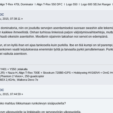
ign T-Rex 470L Dominator l Align T-Rex 550 DFC l Logo 550 l Logo 600 SE/Jet Ranger l
F3C
, 2015, 07:38:11 »
 dominatoria, niin on jouduttu servojen asentamiseksi suoraan swashin alle tekemää
n kaikkee ihmeellistä. Onhan turhissa linkeissä paljon väljistymisvaihtoehtoja, mu
kasti oikeisiin asentoihin. Moottorin sijainnin takiahan noi servot on edempänä.
, et on kyllä ihan eri ajaa tankosella kuin purkilla. Itse en tiiä kumpi on sit paremp
. Tankonen vaatii leijutuksessa enemmän työtä ja taivaalla pyrkii jarruttelemaan. Pu
 ei vaikuta asentoon.
401 + YS50 ,telakalla
de(JR) + Naza-H, Align T-Rex 700E + Skookum 720BE+GPS + Hobbywing HV160V4 + OmG H4, 
,Phantom 2 Vision+, 250-guadcopter
 T6EX 2,4GHz, Walkera Devo 7e
F3C
, 2015, 07:44:59 »
nko mahtuu liikkumaan runkolevyn sisäpuolella?
vyn ulkopuolelle ja linkkipallo on servopyörän ulkopuolella.