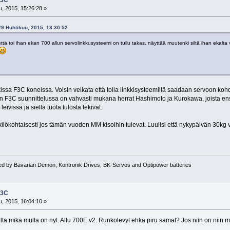
F3C
, 2015, 15:26:28 »
 29 Huhtikuu, 2015, 13:30:52
ttä toi ihan ekan 700 allun servolinkkusysteemi on tullu takas. näyttää muutenki siltä ihan ekalt
sa F3C koneissa. Voisin veikata että tolla linkkisysteemillä saadaan servoon kohd
ään F3C suunnittelussa on vahvasti mukana herrat Hashimoto ja Kurokawa, joista
eivissä ja siellä tuota tulosta tekivät.
kilökohtaisesti jos tämän vuoden MM kisoihin tulevat. Luulisi että nykypäivän 30kg 
ed by Bavarian Demon, Kontronik Drives, BK-Servos and Optipower batteries
F3C
, 2015, 16:04:10 »
lta mikä mulla on nyt. Allu 700E v2. Runkolevyt ehkä piru samat? Jos niin on niin