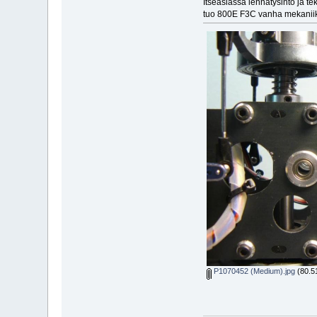
Itseasiassa lennätysinto ja t
tuo 800E F3C vanha mekaniik
P1070452 (Medium).jpg
(80.51