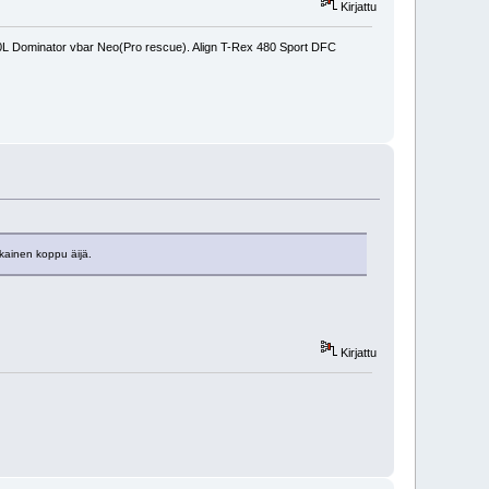
Kirjattu
450L Dominator vbar Neo(Pro rescue). Align T-Rex 480 Sport DFC
kainen koppu äijä.
Kirjattu