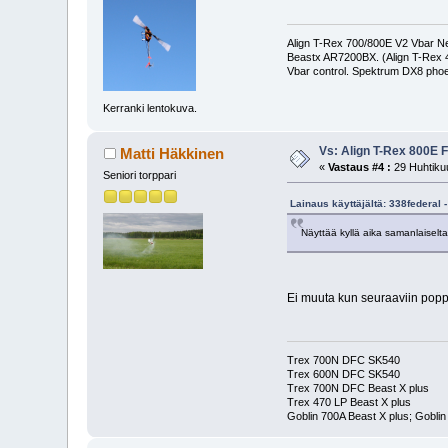
Align T-Rex 700/800E V2 Vbar Neo
Beastx AR7200BX. (Align T-Rex
Vbar control. Spektrum DX8 phoe
Kerranki lentokuva.
Vs: Align T-Rex 800E 
Matti Häkkinen
«
Vastaus #4 :
29 Huhtikuu
Seniori torppari
Lainaus käyttäjältä: 338federal 
Näyttää kyllä aika samanlaiselt
Ei muuta kun seuraaviin popp
Trex 700N DFC SK540
Trex 600N DFC SK540
Trex 700N DFC Beast X plus
Trex 470 LP Beast X plus
Goblin 700A Beast X plus; Goblin