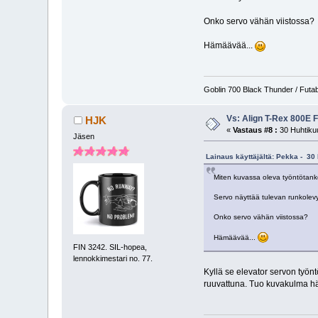
Onko servo vähän viistossa?
Hämäävää...
Goblin 700 Black Thunder / Futab
Vs: Align T-Rex 800E 
HJK
«
Vastaus #8 :
30 Huhtikuu
Jäsen
Lainaus käyttäjältä: Pekka - 30
Miten kuvassa oleva työntötank
Servo näyttää tulevan runkolevyn
Onko servo vähän viistossa?
Hämäävää...
FIN 3242. SIL-hopea,
lennokkimestari no. 77.
Kyllä se elevator servon työnt
ruuvattuna. Tuo kuvakulma h