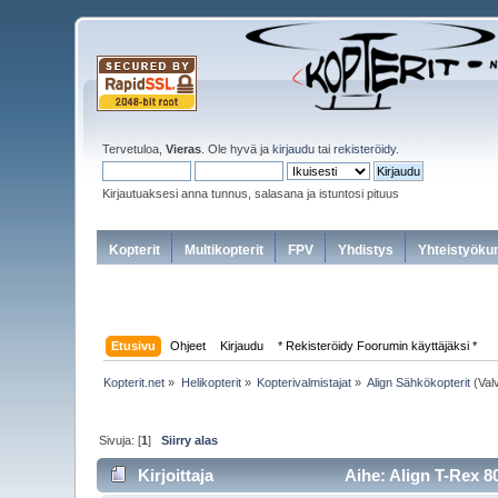
Tervetuloa,
Vieras
. Ole hyvä ja
kirjaudu
tai
rekisteröidy
.
Kirjautuaksesi anna tunnus, salasana ja istuntosi pituus
Kopterit
Multikopterit
FPV
Yhdistys
Yhteistyöku
Etusivu
Ohjeet
Kirjaudu
* Rekisteröidy Foorumin käyttäjäksi *
Kopterit.net
»
Helikopterit
»
Kopterivalmistajat
»
Align Sähkökopterit
(Val
Sivuja: [
1
]
Siirry alas
Kirjoittaja
Aihe: Align T-Rex 8