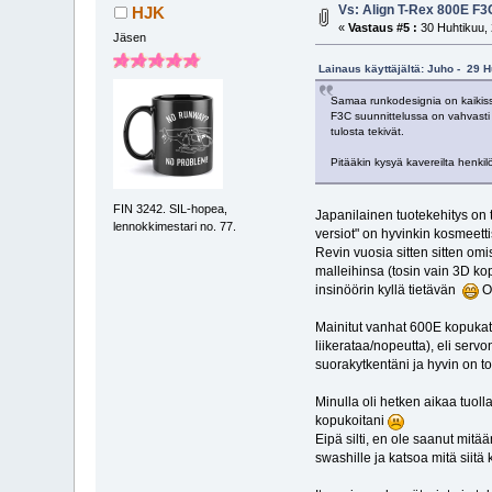
Vs: Align T-Rex 800E F3
HJK
«
Vastaus #5 :
30 Huhtikuu, 
Jäsen
Lainaus käyttäjältä: Juho - 29 H
Samaa runkodesignia on kaikissa
F3C suunnittelussa on vahvasti
tulosta tekivät.
Pitääkin kysyä kavereilta henkil
FIN 3242. SIL-hopea,
Japanilainen tuotekehitys on t
lennokkimestari no. 77.
versiot" on hyvinkin kosmeettis
Revin vuosia sitten sitten omi
malleihinsa (tosin vain 3D kop
insinöörin kyllä tietävän
On
Mainitut vanhat 600E kopukat o
liikerataa/nopeutta), eli serv
suorakytkentäni ja hyvin on 
Minulla oli hetken aikaa tuol
kopukoitani
Eipä silti, en ole saanut mit
swashille ja katsoa mitä siitä