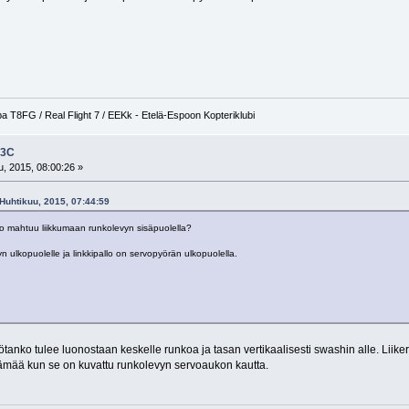
a T8FG / Real Flight 7 / EEKk - Etelä-Espoon Kopteriklubi
F3C
, 2015, 08:00:26 »
 Huhtikuu, 2015, 07:44:59
o mahtuu liikkumaan runkolevyn sisäpuolella?
 ulkopuolelle ja linkkipallo on servopyörän ulkopuolella.
ötanko tulee luonostaan keskelle runkoa ja tasan vertikaalisesti swashin alle. Liik
ämää kun se on kuvattu runkolevyn servoaukon kautta.