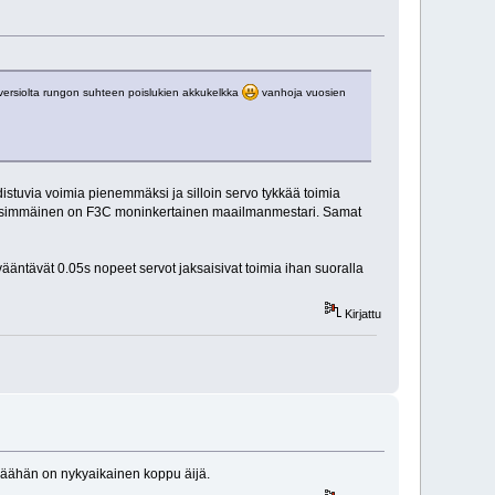
a versiolta rungon suhteen poislukien akkukelkka
vanhoja vuosien
istuvia voimia pienemmäksi ja silloin servo tykkää toimia
 ensimmäinen on F3C moninkertainen maailmanmestari. Samat
vääntävät 0.05s nopeet servot jaksaisivat toimia ihan suoralla
Kirjattu
 määhän on nykyaikainen koppu äijä.