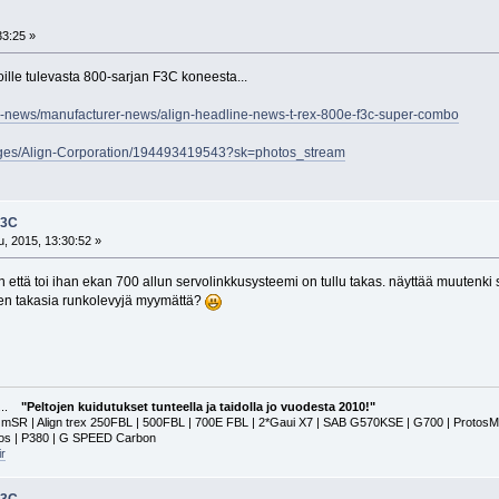
33:25 »
oille tulevasta 800-sarjan F3C koneesta...
/rc-news/manufacturer-news/align-headline-news-t-rex-800e-f3c-super-combo
ages/Align-Corporation/194493419543?sk=photos_stream
F3C
, 2015, 13:30:52 »
 että toi ihan ekan 700 allun servolinkkusysteemi on tullu takas. näyttää muutenki s
en takasia runkolevyjä myymättä?
a...
"Peltojen kuidutukset tunteella ja taidolla jo vuodesta 2010!"
 | Align trex 250FBL | 500FBL | 700E FBL | 2*Gaui X7 | SAB G570KSE | G700 | ProtosMAX | G
tos | P380 | G SPEED Carbon
r