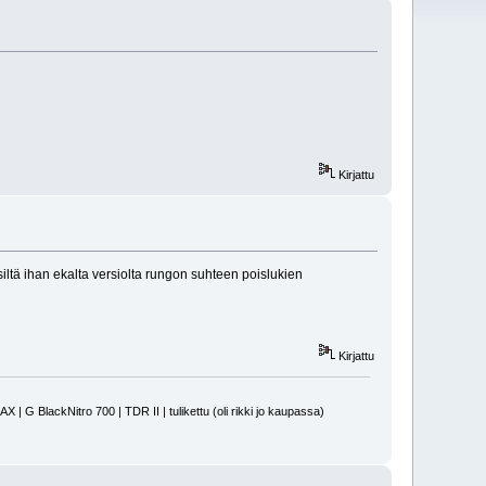
Kirjattu
iltä ihan ekalta versiolta rungon suhteen poislukien
Kirjattu
 BlackNitro 700 | TDR II | tulikettu (oli rikki jo kaupassa)