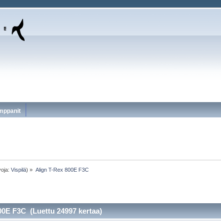
mppanit
voja:
Vispilä
) »
Align T-Rex 800E F3C
00E F3C (Luettu 24997 kertaa)