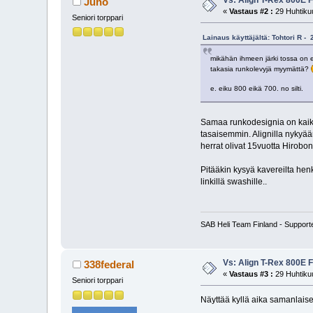
Vs: Align T-Rex 800E 
Juho
«
Vastaus #2 :
29 Huhtikuu
Seniori torppari
Lainaus käyttäjältä: Tohtori R -
mikähän ihmeen järki tossa on e
takasia runkolevyjä myymättä?
e. eiku 800 eikä 700. no silti.
Samaa runkodesignia on kaikis
tasaisemmin. Alignilla nyky
herrat olivat 15vuotta Hirobon l
Pitääkin kysyä kavereilta hen
linkillä swashille..
SAB Heli Team Finland - Support
Vs: Align T-Rex 800E 
338federal
«
Vastaus #3 :
29 Huhtikuu
Seniori torppari
Näyttää kyllä aika samanlaise