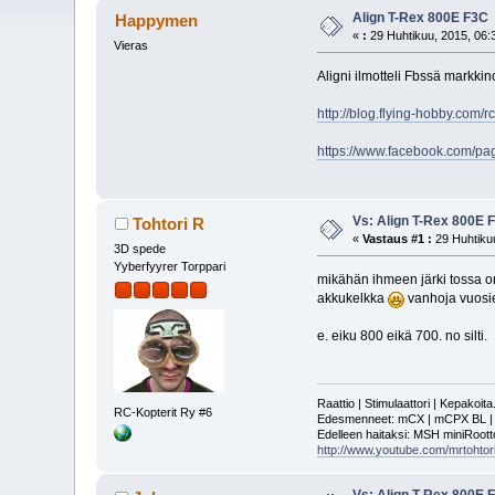
Align T-Rex 800E F3C
Happymen
«
:
29 Huhtikuu, 2015, 06:
Vieras
Aligni ilmotteli Fbssä markkin
http://blog.flying-hobby.com
https://www.facebook.com/p
Vs: Align T-Rex 800E 
Tohtori R
«
Vastaus #1 :
29 Huhtikuu
3D spede
Yyberfyyrer Torppari
mikähän ihmeen järki tossa on
akkukelkka
vanhoja vuosi
e. eiku 800 eikä 700. no silti.
Raattio | Stimulaattori | Kepakoit
RC-Kopterit Ry #6
Edesmenneet: mCX | mCPX BL | mSR
Edelleen haitaksi: MSH miniRoot
http://www.youtube.com/mrtohtori