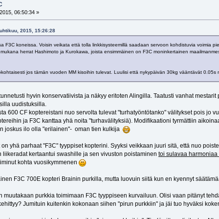
C
2015, 06:50:34 »
uhtikuu, 2015, 15:26:28
 F3C koneissa. Voisin veikata että tolla linkkisysteemillä saadaan servoon kohdistuvia voimia pie
 mukana herrat Hashimoto ja Kurokawa, joista ensimmäinen on F3C moninkertainen maailmanmestari.
ökohtaisesti jos tämän vuoden MM kisoihin tulevat. Luulisi että nykypäivän 30kg vääntävät 0.05s nope
unnetusti hyvin konservatiivista ja näkyy eritoten Alingilla. Taatusti vanhat mestar
illa uudistuksilla.
sta 600 CF koptereistani nuo servolta tulevat "turhatyöntötanko" välitykset pois jo
tereihin ja F3C kanttaa yhä noita "turhavälityksiä). Modifikaationi tyrmättiin aikoina
 joskus ilo olla "erilainen"- oman tien kulkija
n yhä parhaat "F3C" tyyppiset kopterini. Syyksi veikkaan juuri sitä, että nuo poistetut
on liikeradat kertaantui swashille ja sen vivuston poistaminen
toi sulavaa harmoniaa h
toiminut kohta vuosikymmenen
lainen F3C 700E kopteri Brainin purkilla, mutta luovuin siitä kun en kyennyt säätä
ään muutakaan purkkia toimimaan F3C tyyppiseen kurvailuun. Olisi vaan pitänyt te
 kehittyy? Jumituin kuitenkin kokonaan siihen "pirun purkkiin" ja jäi tuo hyväksi kok