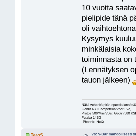
10 vuotta saata
pielipide tänä p
oli vaihtoehton
Kysymys kuuluu
minkälaisia kok
toiminnasta on 
(Lennätyksen op
tauon jälkeen)
Näitä vehkeitä pitäs opetella lennät
Goblin 630 Competition/Vbar Evo,
Protos 500/Mini VBar, Goblin 380 K
Futaba 14SG,
-Phoenix, NeXt
Vs: V-Bar mahdollisesti t
TeroS