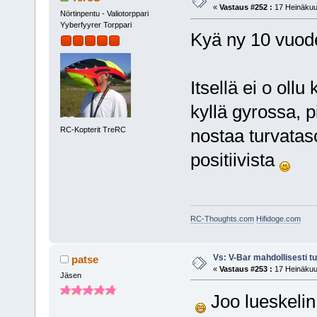
«
Vastaus #252 :
17 Heinäkuu,
Nörtinpentu - Valiotorppari
Yyberfyyrer Torppari
Kyä ny 10 vuode
Itsellä ei o oll
kyllä gyrossa, p
RC-Kopterit TreRC
nostaa turvatas
positiivista
RC-Thoughts.com
Hifidoge.com
Vs: V-Bar mahdollisesti t
patse
«
Vastaus #253 :
17 Heinäkuu,
Jäsen
Joo lueskelin 