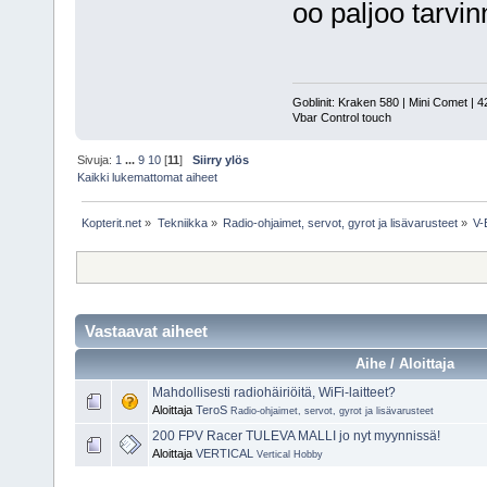
oo paljoo tarvi
Goblinit: Kraken 580 | Mini Comet | 4
Vbar Control touch
Sivuja:
1
...
9
10
[
11
]
Siirry ylös
Kaikki lukemattomat aiheet
Kopterit.net
»
Tekniikka
»
Radio-ohjaimet, servot, gyrot ja lisävarusteet
»
V-
Vastaavat aiheet
Aihe / Aloittaja
Mahdollisesti radiohäiriöitä, WiFi-laitteet?
Aloittaja
TeroS
Radio-ohjaimet, servot, gyrot ja lisävarusteet
200 FPV Racer TULEVA MALLI jo nyt myynnissä!
Aloittaja
VERTICAL
Vertical Hobby