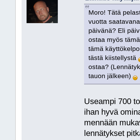
Moro! Tätä pelast
vuotta saatavana,
päivänä? Eli päiv
ostaa myös tämä 
tämä käyttökelpo
tästä kiistellystä
ostaa? (Lennätyk
tauon jälkeen)
Useampi 700 torp
ihan hyvä omina
mennään mukavu
lennätykset pit