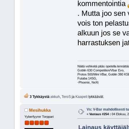
kommentointia
. Mutta joo sen 
vois ton pelast
alkuun jos se va
harrastuksen ja
Näitä vehkeitä pitäs opetella lennät
Goblin 630 Competition/Vbar Evo,
Protos 500/Mini VBar, Goblin 380 K
Futaba 14SG,
-Phoenix, NeXt
3 Tykkäystä
akkuh
,
TeroS
ja
Kaapeli
tykkäävät.
Vs: V-Bar mahdollisesti t
Mesihukka
«
Vastaus #254 :
04 Elokuu, 2
Yyberfyyrer Torppari
Lainaus käyttäjäl