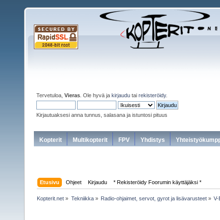
Tervetuloa,
Vieras
. Ole hyvä ja
kirjaudu
tai
rekisteröidy
.
Kirjautuaksesi anna tunnus, salasana ja istuntosi pituus
Kopterit
Multikopterit
FPV
Yhdistys
Yhteistyökumpp
Etusivu
Ohjeet
Kirjaudu
* Rekisteröidy Foorumin käyttäjäksi *
Kopterit.net
»
Tekniikka
»
Radio-ohjaimet, servot, gyrot ja lisävarusteet
»
V-