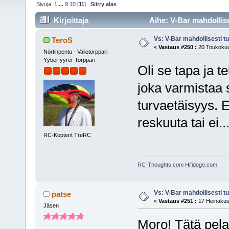
Sivuja:
1
...
9
10
[
11
]
Siirry alas
Kirjoittaja
Aihe: V-Bar mahdollise
Vs: V-Bar mahdollisesti t
TeroS
«
Vastaus #250 :
20 Toukokuu
Nörtinpentu - Valiotorppari
Yyberfyyrer Torppari
Oli se tapa ja t
joka varmistaa s
turvaetäisyys. E
reskuuta tai ei..
RC-Kopterit TreRC
RC-Thoughts.com
Hifidoge.com
Vs: V-Bar mahdollisesti t
patse
«
Vastaus #251 :
17 Heinäkuu,
Jäsen
Moro! Tätä pelas