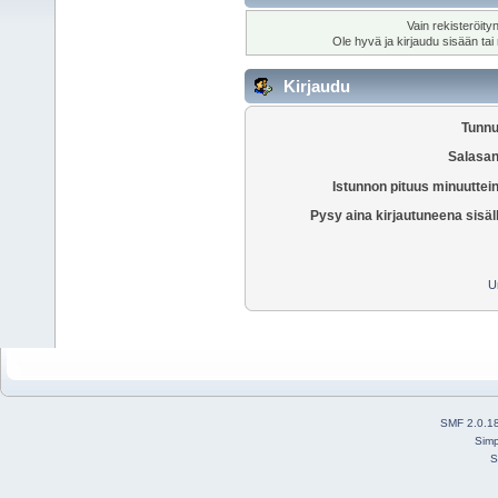
Vain rekisteröity
Ole hyvä ja kirjaudu sisään tai
Kirjaudu
Tunnu
Salasan
Istunnon pituus minuuttei
Pysy aina kirjautuneena sisäl
U
SMF 2.0.1
Simp
S