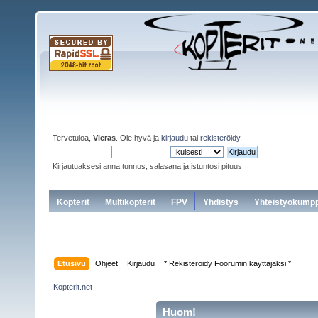
Tervetuloa,
Vieras
. Ole hyvä ja
kirjaudu
tai
rekisteröidy
.
Kirjautuaksesi anna tunnus, salasana ja istuntosi pituus
Kopterit
Multikopterit
FPV
Yhdistys
Yhteistyökumpp
Etusivu
Ohjeet
Kirjaudu
* Rekisteröidy Foorumin käyttäjäksi *
Kopterit.net
Huom!