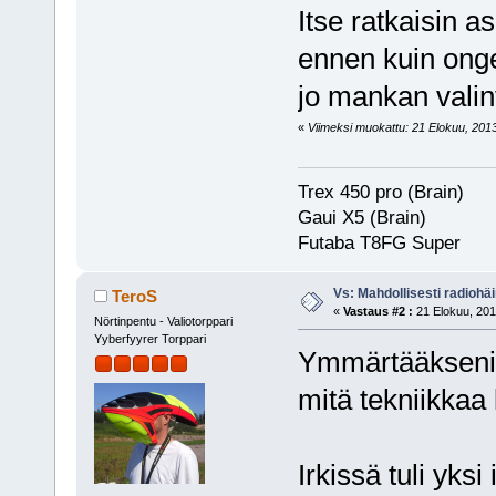
Itse ratkaisin a
ennen kuin onge
jo mankan valin
«
Viimeksi muokattu: 21 Elokuu, 2013,
Trex 450 pro (Brain)
Gaui X5 (Brain)
Futaba T8FG Super
Vs: Mahdollisesti radiohäir
TeroS
«
Vastaus #2 :
21 Elokuu, 201
Nörtinpentu - Valiotorppari
Yyberfyyrer Torppari
Ymmärtääkseni 
mitä tekniikkaa 
Irkissä tuli yksi