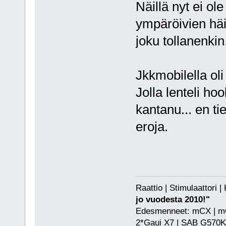
Näillä nyt ei ol
ympäröivien häi
joku tollanenkin
Jkkmobilella ol
Jolla lenteli ho
kantanu... en ti
eroja.
Raattio | Stimulaattori
jo vuodesta 2010!"
Edesmenneet: mCX | mCP
2*Gaui X7 | SAB G570KS