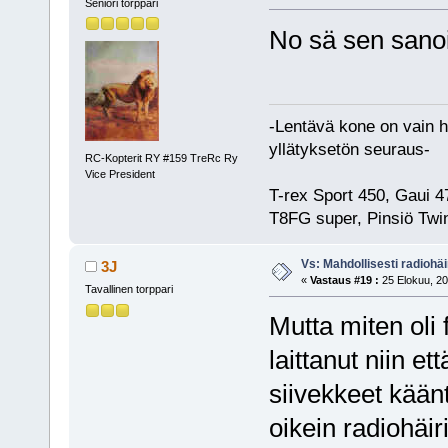
Seniori torppari
No sä sen sanoi
-Lentävä kone on vain hu
yllätyksetön seuraus-
RC-Kopterit RY #159 TreRc Ry
Vice President
T-rex Sport 450, Gaui 
T8FG super, Pinsiö Twin
Vs: Mahdollisesti radiohäir
3J
«
Vastaus #19 :
25 Elokuu, 20
Tavallinen torppari
Mutta miten oli 
laittanut niin e
siivekkeet käänt
oikein radiohäir