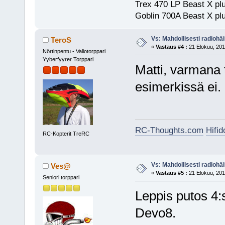
Trex 470 LP Beast X pl
Goblin 700A Beast X plu
Vs: Mahdollisesti radiohäir
TeroS
«
Vastaus #4 :
21 Elokuu, 201
Nörtinpentu - Valiotorppari
Yyberfyyrer Torppari
Matti, varmana
esimerkissä ei.
RC-Thoughts.com
Hifi
RC-Kopterit TreRC
Vs: Mahdollisesti radiohäir
Ves@
«
Vastaus #5 :
21 Elokuu, 201
Seniori torppari
Leppis putos 4:
Devo8.