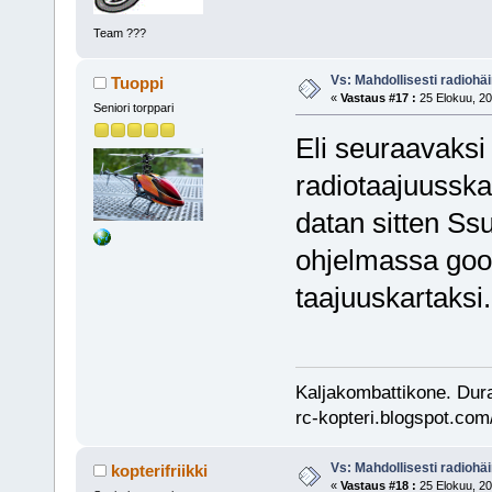
Team ???
Vs: Mahdollisesti radiohäir
Tuoppi
«
Vastaus #17 :
25 Elokuu, 20
Seniori torppari
Eli seuraavaksi 
radiotaajuusska
datan sitten Ss
ohjelmassa goog
taajuuskartaks
Kaljakombattikone. Dur
rc-kopteri.blogspot.com
Vs: Mahdollisesti radiohäir
kopterifriikki
«
Vastaus #18 :
25 Elokuu, 20