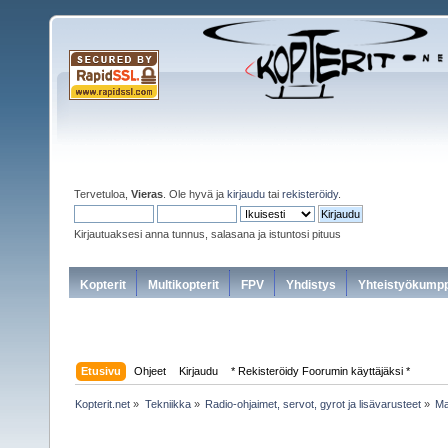
Tervetuloa,
Vieras
. Ole hyvä ja
kirjaudu
tai
rekisteröidy
.
Kirjautuaksesi anna tunnus, salasana ja istuntosi pituus
Kopterit
Multikopterit
FPV
Yhdistys
Yhteistyökumpp
Etusivu
Ohjeet
Kirjaudu
* Rekisteröidy Foorumin käyttäjäksi *
Kopterit.net
»
Tekniikka
»
Radio-ohjaimet, servot, gyrot ja lisävarusteet
»
Ma