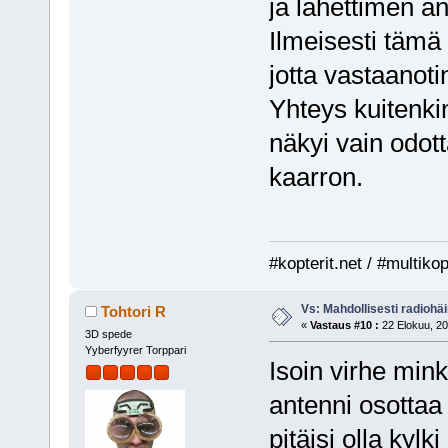
ja lähettimen an
Ilmeisesti tämä r
jotta vastaanotin
Yhteys kuitenkin
näkyi vain odo
kaarron.
#kopterit.net / #multiko
Vs: Mahdollisesti radiohäir
Tohtori R
«
Vastaus #10 :
22 Elokuu, 20
3D spede
Yyberfyyrer Torppari
Isoin virhe mink
antenni osotta
pitäisi olla kylk