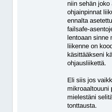
niin sehän joko 
ohjainpinnat lii
ennalta asetettu
failsafe-asentoj
lentoaan sinne
liikenne on kood
käsittääkseni k
ohjausliikettä.
Eli siis jos vai
mikroaaltouuni p
mielestäni selit
tonttausta.