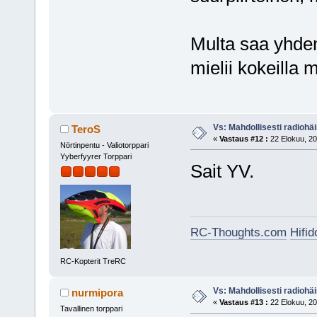
Multa saa yhden
mielii kokeilla 
Vs: Mahdollisesti radiohäir
TeroS
«
Vastaus #12 :
22 Elokuu, 20
Nörtinpentu - Valiotorppari
Yyberfyyrer Torppari
Sait YV.
RC-Thoughts.com
Hifi
RC-Kopterit TreRC
Vs: Mahdollisesti radiohäir
nurmipora
«
Vastaus #13 :
22 Elokuu, 20
Tavallinen torppari