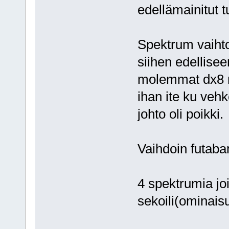
edellämainitut t
Spektrum vaihto
siihen edellisee
molemmat dx8 m
ihan ite ku vehk
johto oli poikki.
Vaihdoin futaban
4 spektrumia jo
sekoili(ominaisu