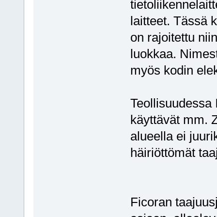
tietoliikennela
laitteet. Tässä
on rajoitettu ni
luokkaa. Nimest
myös kodin elekt
Teollisuudessa 
käyttävät mm. Z
alueella ei juur
häiriöttömät taa
Ficoran taajuusj