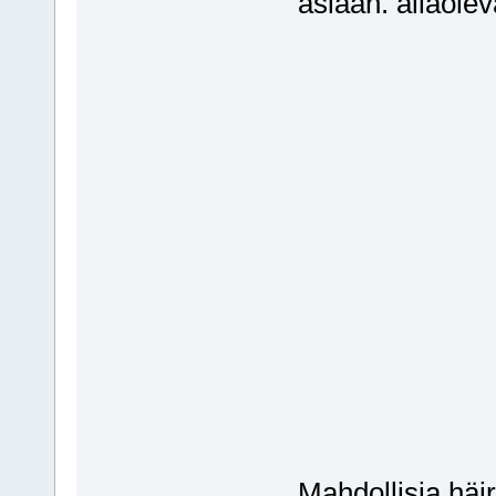
asiaan. allaolev
Mahdollisia häir