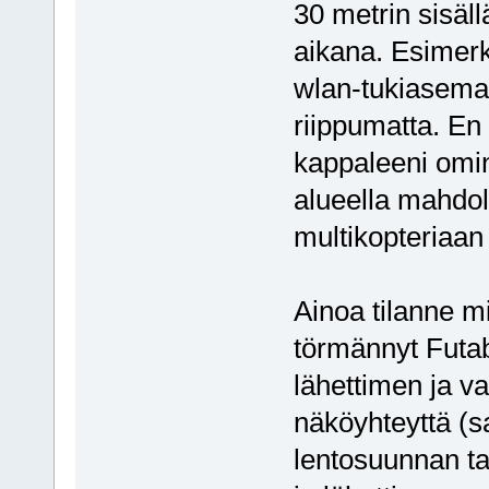
30 metrin sisäll
aikana. Esimer
wlan-tukiasema 
riippumatta. En
kappaleeni omin
alueella mahdol
multikopteriaan 
Ainoa tilanne m
törmännyt Futa
lähettimen ja va
näköyhteyttä (s
lentosuunnan tak