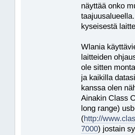
näyttää onko mui
taajuusalueella
kyseisestä laitte
Wlania käyttävie
laitteiden ohjau
ole sitten mont
ja kaikilla data
kanssa olen näh
Ainakin Class 
long range) usb
(
http://www.clas
7000
) jostain s