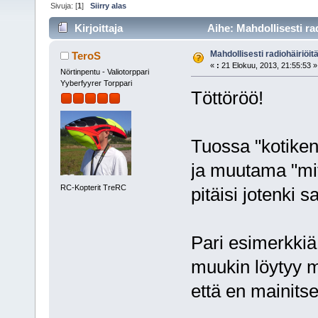
Sivuja: [
1
]
Siirry alas
Kirjoittaja
Aihe: Mahdollisesti rad
Mahdollisesti radiohäiriöitä
TeroS
«
:
21 Elokuu, 2013, 21:55:53 »
Nörtinpentu - Valiotorppari
Yyberfyyrer Torppari
Töttöröö!
Tuossa "kotikent
ja muutama "mitä
RC-Kopterit TreRC
pitäisi jotenki 
Pari esimerkkiä
muukin löytyy m
että en mainitse