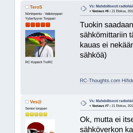
Vs: Mahdollisesti radiohäir
TeroS
«
Vastaus #6 :
21 Elokuu, 201
Nörtinpentu - Valiotorppari
Yyberfyyrer Torppari
Tuokin saadaan 
sähkömittariin t
kauas ei nekään 
sähköä)
RC-Kopterit TreRC
RC-Thoughts.com
Hifi
Vs: Mahdollisesti radiohäir
Ves@
«
Vastaus #7 :
21 Elokuu, 201
Seniori torppari
Ok, mutta ei its
sähköverkon kaa