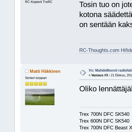
RC-Kopterit TreRC
Tosin tuo on jo
kotona säädettäe
on sentään kak
RC-Thoughts.com
Hifi
Vs: Mahdollisesti radiohäir
Matti Häkkinen
«
Vastaus #3 :
21 Elokuu, 201
Seniori torppari
Oliko lennättäjä
Trex 700N DFC SK540
Trex 600N DFC SK540
Trex 700N DFC Beast X