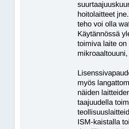
suurtaajuuskuu
hoitolaitteet jn
teho voi olla wat
Käytännössä yle
toimiva laite on
mikroaaltouuni, 
Lisenssivapaude
myös langattoma
näiden laitteid
taajuudella toim
teollisuuslaittei
ISM-kaistalla t