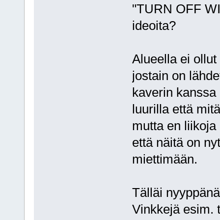
"TURN OFF WIFI!
ideoita?
Alueella ei ollu
jostain on lähde
kaverin kanssa e
luurilla että mit
mutta en liikoja
että näitä on nyt
miettimään.
Tälläi nyyppänä
Vinkkejä esim. 