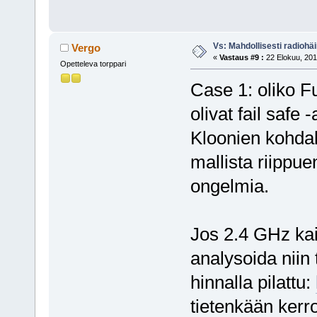
Vs: Mahdollisesti radiohäir
Vergo
«
Vastaus #9 :
22 Elokuu, 201
Opetteleva torppari
Case 1: oliko F
olivat fail safe
Kloonien kohdal
mallista riippuen
ongelmia.
Jos 2.4 GHz kai
analysoida niin 
hinnalla pilattu:
tietenkään kerr