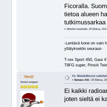
Ficoralla. Suom
tietoa alueen har
tutkimussarkaa r
«
Viimeksi muokattu: 25 Elokuu, 2013, 
-Lentävä kone on vain hu
yllätyksetön seuraus-
T-rex Sport 450, Gaui 
T8FG super, Pinsiö Twin
Vs: Mahdollisesti radiohäir
Ves@
«
Vastaus #16 :
25 Elokuu, 20
Seniori torppari
Ei kaikki radio
joten sieltä ei k