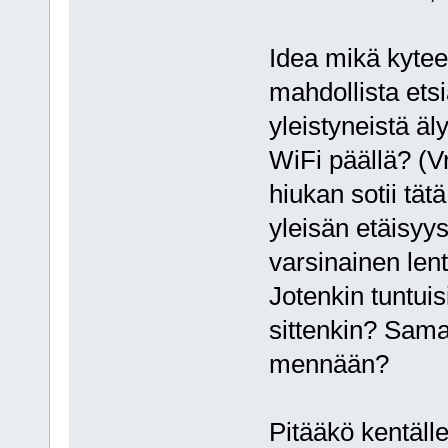
Idea mikä kytee
mahdollista etsi
yleistyneistä äl
WiFi päällä? (V
hiukan sotii tät
yleisän etäisyys
varsinainen le
Jotenkin tuntuis
sittenkin? Sama
mennään?
Pitääkö kentäll