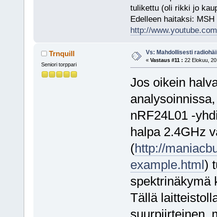
tulikettu (oli rikki jo ka
Edelleen haitaksi: MSH
http://www.youtube.com/
Vs: Mahdollisesti radiohäir
Trnquill
«
Vastaus #11 :
22 Elokuu, 20
Seniori torppari
Jos oikein halv
analysoinnissa,
nRF24L01 -yhdis
halpa 2.4GHz vas
(
http://maniacb
example.html
) 
spektrinäkymä ka
Tällä laitteistol
suurpiirteinen, 