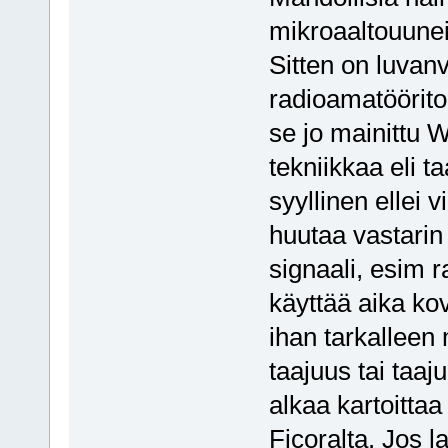
mikroaaltouuneis
Sitten on luvan
radioamatööritoi
se jo mainittu W
tekniikkaa eli t
syyllinen ellei 
huutaa vastarin
signaali, esim r
käyttää aika ko
ihan tarkalleen
taajuus tai taaj
alkaa kartoitta
Ficoralta. Jos l