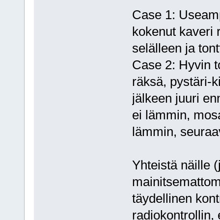
Case 1: Useamp
kokenut kaveri 
selälleen ja tont
Case 2: Hyvin to
räksä, pystäri-k
jälkeen juuri en
ei lämmin, mosa
lämmin, seuraav
Yhteistä näille 
mainitsemattoma
täydellinen kont
radiokontrollin, e