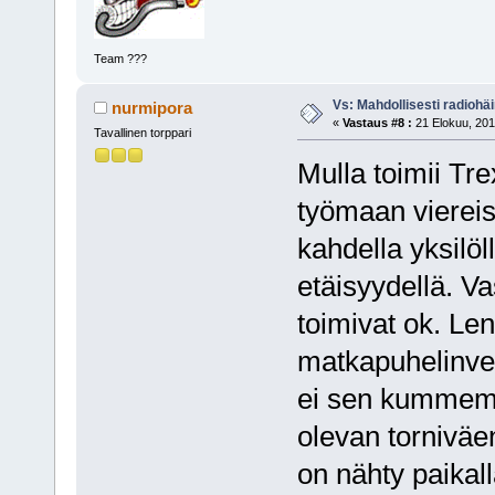
Team ???
Vs: Mahdollisesti radiohäir
nurmipora
«
Vastaus #8 :
21 Elokuu, 201
Tavallinen torppari
Mulla toimii Tr
työmaan viereisel
kahdella yksilöl
etäisyydellä. V
toimivat ok. Len
matkapuhelinve
ei sen kummemm
olevan torniväe
on nähty paikall