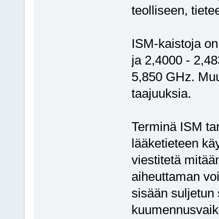
teolliseen, tiete
ISM-kaistoja o
ja 2,4000 - 2,4
5,850 GHz. Muu
taajuuksia.
Terminä ISM tark
lääketieteen käyt
viestitetä mitää
aiheuttaman voi
sisään suljetun
kuumennusvaiku