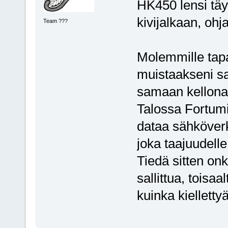
HK450 lensi täy
kivijalkaan, ohj
Team ???
Molemmille tapa
muistaakseni s
samaan kellona
Talossa Fortumi
dataa sähköverkk
joka taajuudelle
Tiedä sitten on
sallittua, toisa
kuinka kiellettyä