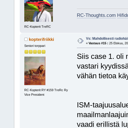
RC-Thoughts.com
Hifi
RC-Kopterit TreRC
Vs: Mahdollisesti radiohäir
kopterifriikki
«
Vastaus #15 :
25 Elokuu, 20
Seniori torppari
Siis case 1. ol
vastari kyydissä
vähän tietoa k
RC-Kopterit RY #159 TreRc Ry
Vice President
ISM-taajuusalue 
maailmanlaajuin
vaadi erillistä l