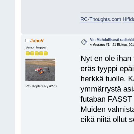
RC-Thoughts.com
Hifi
Vs: Mahdollisesti radiohäir
JuhoV
«
Vastaus #1 :
21 Elokuu, 201
Seniori torppari
Nyt en ole ihan 
eräs tyyppi epä
herkkä tuolle. K
RC- Kopterit Ry #278
ymmärrystä asia
futaban FASST t
Muiden valmistaj
eikä niitä ollu