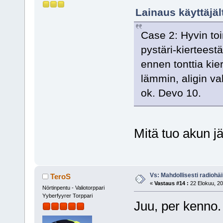
Lainaus käyttäjäl
Case 2: Hyvin toi
pystäri-kierteestä
ennen tonttia kie
lämmin, aligin va
ok. Devo 10.
Mitä tuo akun j
Vs: Mahdollisesti radiohäir
TeroS
«
Vastaus #14 :
22 Elokuu, 20
Nörtinpentu - Valiotorppari
Yyberfyyrer Torppari
Juu, per kenno.