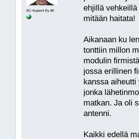
ehjillä vehkeill
RC-Kopterit Ry #6
mitään haitata!
Aikanaan ku len
tonttiin millon m
modulin firmistä
jossa erillinen 
kanssa aiheutti 
jonka lähetinmod
matkan. Ja oli s
antenni.
Kaikki edellä mai