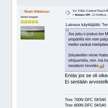
Vs: V-Bar Control Touch 
Matti Häkkinen
«
Vastaus #29 :
12 Huhtikuu, 
Seniori torppari
Lainaus käyttäjältä: Te
Jos joku o joskus ton M
ympärillä niin voin pa
melko vankat mielipitee
(Istuskeltiin viime Ha
sihijuomilla, mm. mä h
moottorin hirviöks
)
Entäs jos se oli oik
Ei sentään arvostell
Trex 700N DFC SK540
Trex 600N DFC SK540