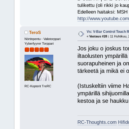
tulikettu (oli rikki jo ka
Edelleen haitaksi: MSH
http://www.youtube.com/
Vs: V-Bar Control Touch 
TeroS
«
Vastaus #28 :
11 Huhtikuu, 
Nörtinpentu - Valiotorppari
Yyberfyyrer Torppari
Jos joku o joskus t
iltaolusten ympärill
suorapuheinen ja om
tärkeetä ja mikä ei 
(Istuskeltiin viime
RC-Kopterit TreRC
ympärillä sihijuomi
kestoa ja se haukku
RC-Thoughts.com
Hifi