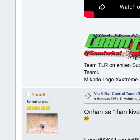
Team TLR on eniten Suo
Teami.
Mikado Logo Xxxtreme 
Vs: V-Bar Control Touch 
TimoK
«
Vastaus #26 :
11 Huhtikuu, 
Seniori torppari
Onhan se "ihan kiva".
|Logo 690SX|Logo 550SX|