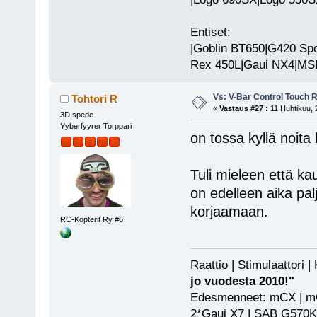
Entiset:
|Goblin BT650|G420 Spo
Rex 450L|Gaui NX4|MSH 
Vs: V-Bar Control Touch 
Tohtori R
«
Vastaus #27 :
11 Huhtikuu, 
3D spede
Yyberfyyrer Torppari
on tossa kyllä noita h
Tuli mieleen että k
on edelleen aika palj
korjaamaan.
RC-Kopterit Ry #6
Raattio | Stimulaattori
jo vuodesta 2010!"
Edesmenneet: mCX | mCP
2*Gaui X7 | SAB G570KS