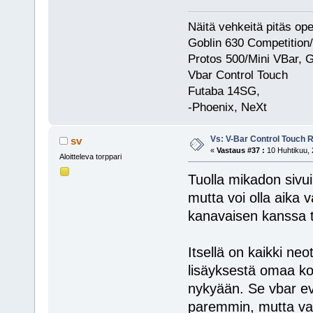
Näitä vehkeitä pitäs op
Goblin 630 Competition
Protos 500/Mini VBar, 
Vbar Control Touch
Futaba 14SG,
-Phoenix, NeXt
Vs: V-Bar Control Touch 
sv
«
Vastaus #37 :
10 Huhtikuu, 
Aloitteleva torppari
Tuolla mikadon sivuill
mutta voi olla aika v
kanavaisen kanssa to
Itsellä on kaikki neo
lisäyksestä omaa k
nykyään. Se vbar evo 
paremmin, mutta vaat