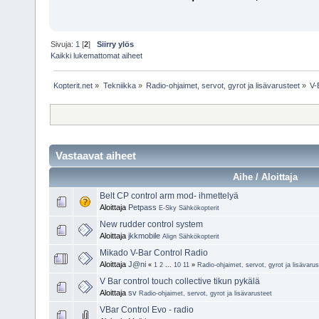
Sivuja:
1
[
2
]
Siirry ylös
Kaikki lukemattomat aiheet
Kopterit.net
»
Tekniikka
»
Radio-ohjaimet, servot, gyrot ja lisävarusteet
»
V-
Vastaavat aiheet
Aihe / Aloittaja
Belt CP control arm mod- ihmettelyä
Aloittaja
Petpass
E-Sky Sähkökopterit
New rudder control system
Aloittaja
jkkmobile
Align Sähkökopterit
Mikado V-Bar Control Radio
Aloittaja
J@ni
«
1
2
...
10
11
»
Radio-ohjaimet, servot, gyrot ja lisävarus
V Bar control touch collective tikun pykälä
Aloittaja
sv
Radio-ohjaimet, servot, gyrot ja lisävarusteet
VBar Control Evo - radio