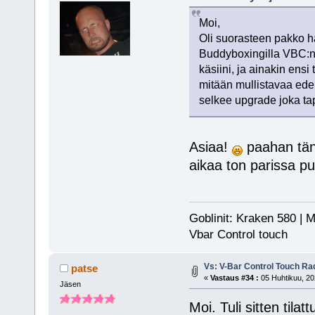
Moi,
Oli suorasteen pakko 
Buddyboxingilla VBC:n
käsiini, ja ainakin ensi
mitään mullistavaa edel
selkee upgrade joka t
Asiaa!
paahan tän
aikaa ton parissa p
Goblinit: Kraken 580 | M
Vbar Control touch
Vs: V-Bar Control Touch Ra
patse
«
Vastaus #34 :
05 Huhtikuu, 20
Jäsen
Moi. Tuli sitten til