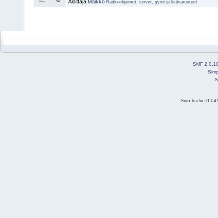
Aloittaja
Maikko
Radio-ohjaimet, servot, gyrot ja lisävarusteet
SMF 2.0.1
Simp
S
Sivu luotiin 0.0