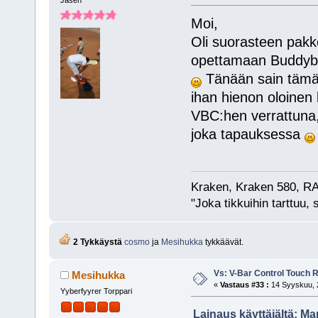
Jäsen
Moi,
Oli suorasteen pakk
opettamaan Buddybo
Tänään sain tämän 
ihan hienon oloinen 
VBC:hen verrattuna,
joka tapauksessa
Kraken, Kraken 580, RA
"Joka tikkuihin tarttuu, 
2 Tykkäystä
cosmo
ja
Mesihukka
tykkäävät.
Vs: V-Bar Control Touch 
Mesihukka
«
Vastaus #33 :
14 Syyskuu, 2
Yyberfyyrer Torppari
Lainaus käyttäjältä: Ma