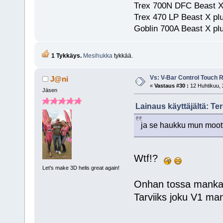
Trex 700N DFC Beast X
Trex 470 LP Beast X pl
Goblin 700A Beast X plu
1 Tykkäys.
Mesihukka
tykkää.
Vs: V-Bar Control Touch 
J@ni
«
Vastaus #30 :
12 Huhtikuu, 
Jäsen
Lainaus käyttäjältä: Te
ja se haukku mun moott
Wtf!?
Let's make 3D helis great again!
Onhan tossa mankass
Tarviiks joku V1 m