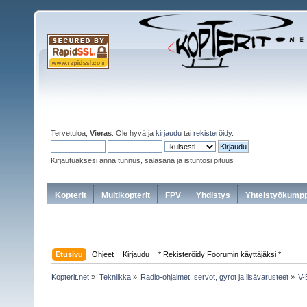
Tervetuloa,
Vieras
. Ole hyvä ja
kirjaudu
tai
rekisteröidy
.
Kirjautuaksesi anna tunnus, salasana ja istuntosi pituus
Kopterit
Multikopterit
FPV
Yhdistys
Yhteistyökumpp
Etusivu
Ohjeet
Kirjaudu
* Rekisteröidy Foorumin käyttäjäksi *
Kopterit.net
»
Tekniikka
»
Radio-ohjaimet, servot, gyrot ja lisävarusteet
»
V-