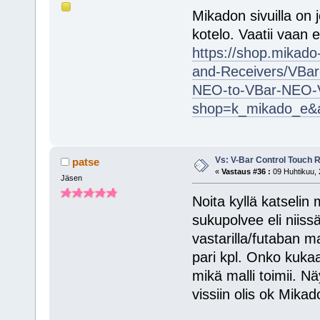
Mikadon sivuilla on 
kotelo. Vaatii vaan e
https://shop.mikado
and-Receivers/VBar
NEO-to-VBar-NEO-
shop=k_mikado_e&a
Vs: V-Bar Control Touch 
patse
«
Vastaus #36 :
09 Huhtikuu, 
Jäsen
Noita kyllä katseli
sukupolvee eli niiss
vastarilla/futaban ma
pari kpl. Onko kukaa
mikä malli toimii. Nä
vissiin olis ok Mik