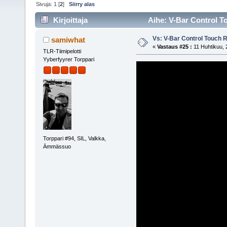
Sivuja:
1
[
2
]
Siirry alas
Kirjoittaja
Aihe: V-Bar Control T
Vs: V-Bar Control Touch 
samiwhat
«
Vastaus #25 :
11 Huhtikuu, 
TLR-Tiimipelotti
Yyberfyyrer Torppari
Torppari #94, SIL, Valkka,
Ämmässuo