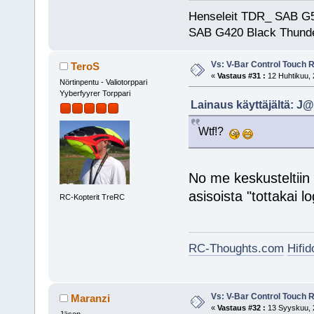
Henseleit TDR_ SAB G5
SAB G420 Black Thunde
Vs: V-Bar Control Touch 
TeroS
«
Vastaus #31 :
12 Huhtikuu, 
Nörtinpentu - Valiotorppari
Yyberfyyrer Torppari
Lainaus käyttäjältä: J@
Wtf!?
No me keskusteltiin
asisoista "tottakai l
RC-Kopterit TreRC
RC-Thoughts.com
Hifi
Vs: V-Bar Control Touch 
Maranzi
«
Vastaus #32 :
13 Syyskuu, 2