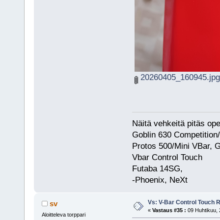
20260405_160945.jpg
Näitä vehkeitä pitäs op
Goblin 630 Competition
Protos 500/Mini VBar, 
Vbar Control Touch
Futaba 14SG,
-Phoenix, NeXt
Vs: V-Bar Control Touch 
sv
«
Vastaus #35 :
09 Huhtikuu, 
Aloitteleva torppari