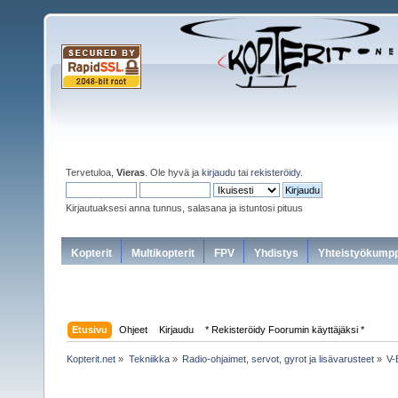
Tervetuloa,
Vieras
. Ole hyvä ja
kirjaudu
tai
rekisteröidy
.
Kirjautuaksesi anna tunnus, salasana ja istuntosi pituus
Kopterit
Multikopterit
FPV
Yhdistys
Yhteistyökumpp
Etusivu
Ohjeet
Kirjaudu
* Rekisteröidy Foorumin käyttäjäksi *
Kopterit.net
»
Tekniikka
»
Radio-ohjaimet, servot, gyrot ja lisävarusteet
»
V-