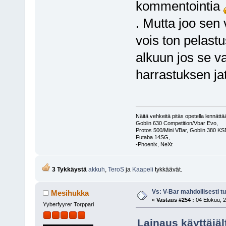
kommentointia
. Mutta joo sen 
vois ton pelast
alkuun jos se va
harrastuksen ja
Näitä vehkeitä pitäs opetella lennät
Goblin 630 Competition/Vbar Evo,
Protos 500/Mini VBar, Goblin 380 K
Futaba 14SG,
-Phoenix, NeXt
3 Tykkäystä
akkuh
,
TeroS
ja
Kaapeli
tykkäävät.
Vs: V-Bar mahdollisesti t
Mesihukka
«
Vastaus #254 :
04 Elokuu, 2
Yyberfyyrer Torppari
Lainaus käyttäjäl