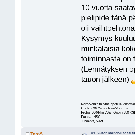
10 vuotta saata
pielipide tänä p
oli vaihtoehton
Kysymys kuuluu
minkälaisia kok
toiminnasta on 
(Lennätyksen op
tauon jälkeen)
Näitä vehkeitä pitäs opetella lennät
Goblin 630 Competition/Vbar Evo,
Protos 500/Mini VBar, Goblin 380 K
Futaba 14SG,
-Phoenix, NeXt
Vs: V-Bar mahdollisesti t
TeroS