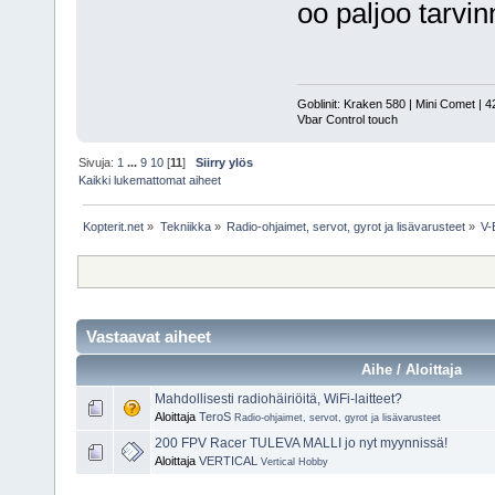
oo paljoo tarvi
Goblinit: Kraken 580 | Mini Comet | 4
Vbar Control touch
Sivuja:
1
...
9
10
[
11
]
Siirry ylös
Kaikki lukemattomat aiheet
Kopterit.net
»
Tekniikka
»
Radio-ohjaimet, servot, gyrot ja lisävarusteet
»
V-
Vastaavat aiheet
Aihe / Aloittaja
Mahdollisesti radiohäiriöitä, WiFi-laitteet?
Aloittaja
TeroS
Radio-ohjaimet, servot, gyrot ja lisävarusteet
200 FPV Racer TULEVA MALLI jo nyt myynnissä!
Aloittaja
VERTICAL
Vertical Hobby