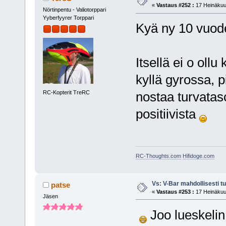
«
Vastaus #252 :
17 Heinäkuu,
Nörtinpentu - Valiotorppari
Yyberfyyrer Torppari
Kyä ny 10 vuode
Itsellä ei o oll
kyllä gyrossa, p
RC-Kopterit TreRC
nostaa turvatas
positiivista
RC-Thoughts.com
Hifidoge.com
Vs: V-Bar mahdollisesti t
patse
«
Vastaus #253 :
17 Heinäkuu,
Jäsen
Joo lueskelin 