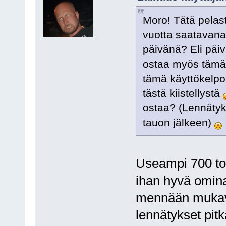
Moro! Tätä pelast
vuotta saatavana,
päivänä? Eli päiv
ostaa myös tämä 
tämä käyttökelpo
tästä kiistellystä
ostaa? (Lennätyk
tauon jälkeen)
Useampi 700 torp
ihan hyvä omina
mennään mukavu
lennätykset pit