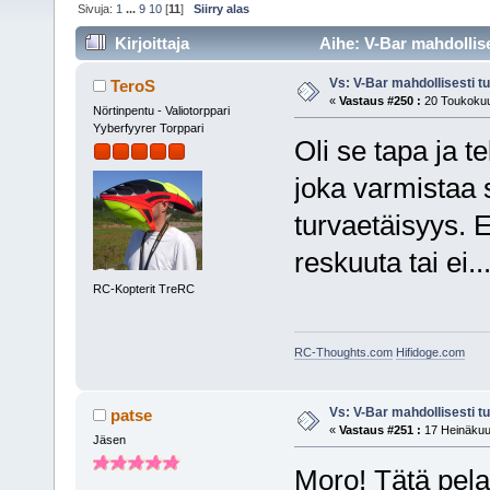
Sivuja:
1
...
9
10
[
11
]
Siirry alas
Kirjoittaja
Aihe: V-Bar mahdollise
Vs: V-Bar mahdollisesti t
TeroS
«
Vastaus #250 :
20 Toukokuu
Nörtinpentu - Valiotorppari
Yyberfyyrer Torppari
Oli se tapa ja t
joka varmistaa s
turvaetäisyys. E
reskuuta tai ei..
RC-Kopterit TreRC
RC-Thoughts.com
Hifidoge.com
Vs: V-Bar mahdollisesti t
patse
«
Vastaus #251 :
17 Heinäkuu,
Jäsen
Moro! Tätä pelas