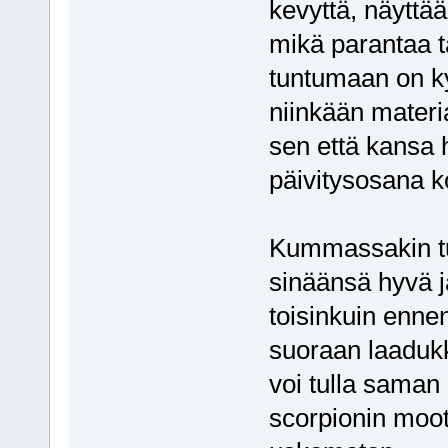
kevyttä, näyttä
mikä parantaa t
tuntumaan on kyl
niinkään materi
sen että kansa 
päivitysosana ko
Kummassakin tu
sinäänsä hyvä ja
toisinkuin enne
suoraan laaduk
voi tulla saman
scorpionin moot