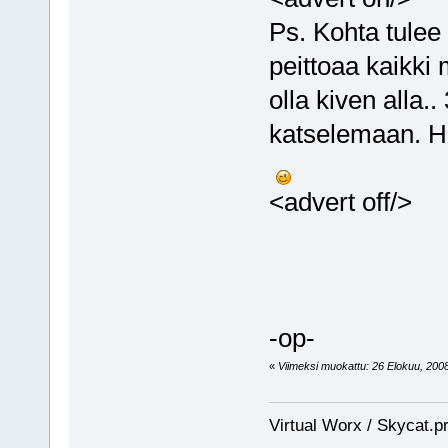
Ps. Kohta tulee
peittoaa kaikki
olla kiven alla.
katselemaan. Hie
<advert off/>
-op-
«
Viimeksi muokattu: 26 Elokuu, 2008, 
Virtual Worx / Skycat.p