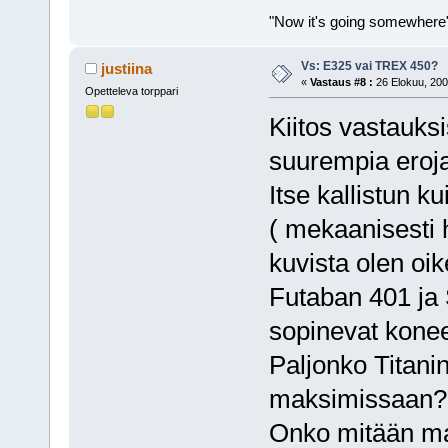
"Now it's going somewhere
Vs: E325 vai TREX 450?
justiina
«
Vastaus #8 :
26 Elokuu, 200
Opetteleva torppari
Kiitos vastauksi
suurempia eroja 
Itse kallistun k
( mekaanisesti 
kuvista olen oike
Futaban 401 ja 
sopinevat kone
Paljonko Titanin
maksimissaan?
Onko mitään mah