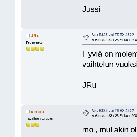
Jussi
Vs: E325 vai TREX 450?
JRu
«
Vastaus #1 :
26 Elokuu, 200
Pro torppari
Hyviä on molemm
vaihtelun vuok
JRu
Vs: E325 vai TREX 450?
vimpu
«
Vastaus #2 :
26 Elokuu, 200
Tavallinen torppari
moi, mullakin o