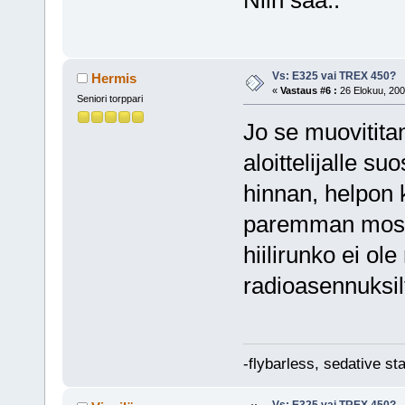
Vs: E325 vai TREX 450?
Hermis
«
Vastaus #6 :
26 Elokuu, 200
Seniori torppari
Jo se muovititan
aloittelijalle s
hinnan, helpon 
paremman mosa
hiilirunko ei ole
radioasennuksi
-flybarless, sedative st