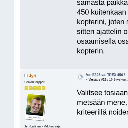
samasta paikka
450 kuitenkaan
kopterini, joten 
sitten ajatteli
osaamisella osa
kopterin.
Vs: E325 vai TREX 450?
Jyri
«
Vastaus #15 :
16 Syyskuu, 2
Seniori torppari
Valitsee tosia
metsään mene, v
kriteerillä noid
Jyri Laitinen - Valokuvaaja