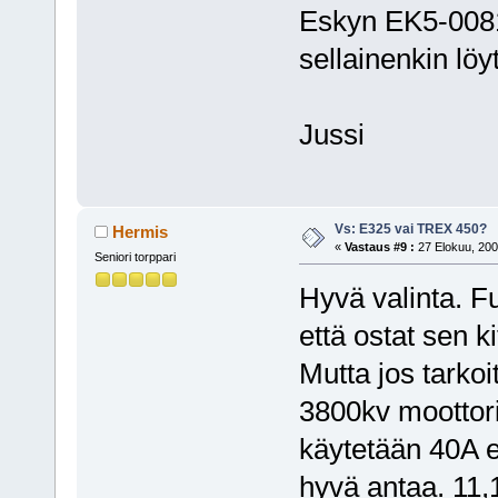
Eskyn EK5-0081
sellainenkin löy
Jussi
Vs: E325 vai TREX 450?
Hermis
«
Vastaus #9 :
27 Elokuu, 200
Seniori torppari
Hyvä valinta. Fu
että ostat sen 
Mutta jos tarkoi
3800kv moottori
käytetään 40A es
hyvä antaa. 11,