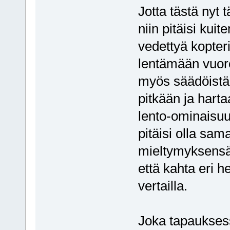
Jotta tästä nyt 
niin pitäisi kui
vedettyä kopteri
lentämään vuoro
myös säädöistä k
pitkään ja harta
lento-ominaisuuk
pitäisi olla sam
mieltymyksensä.
että kahta eri 
vertailla.
Joka tapaukses