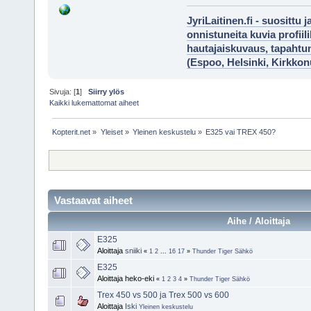
JyriLaitinen.fi - suosittu 
onnistuneita kuvia profii
hautajaiskuvaus, tapaht
(Espoo, Helsinki, Kirkko
Sivuja: [
1
]
Siirry ylös
Kaikki lukemattomat aiheet
Kopterit.net
»
Yleiset
»
Yleinen keskustelu
»
E325 vai TREX 450?
Vastaavat aiheet
Aihe / Aloittaja
E325
Aloittaja
sniiki
«
1
2
...
16
17
»
Thunder Tiger Sähkö
E325
Aloittaja heko-eki
«
1
2
3
4
»
Thunder Tiger Sähkö
Trex 450 vs 500 ja Trex 500 vs 600
Aloittaja
Iski
Yleinen keskustelu