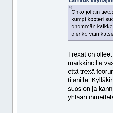
Lainaus käyttäjäl
Onko jollain tiet
kumpi kopteri suo
enemmän kaikkea 
olenko vain katse
Trexät on olleet
markkinoille vas
että trexä foor
titanilla. Kyllä
suosion ja kanna
yhtään ihmette