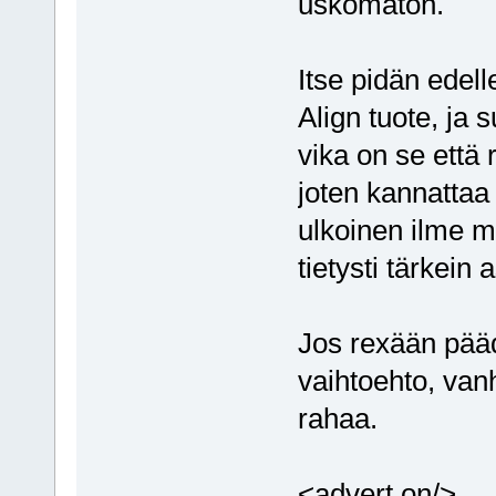
uskomaton.
Itse pidän edell
Align tuote, ja 
vika on se että 
joten kannattaa p
ulkoinen ilme m
tietysti tärkein
Jos rexään pääd
vaihtoehto, van
rahaa.
<advert on/>