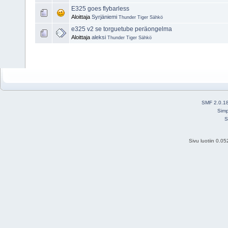
E325 goes flybarless
Aloittaja
Syrjäniemi
Thunder Tiger Sähkö
e325 v2 se torguetube peräongelma
Aloittaja
aleksi
Thunder Tiger Sähkö
SMF 2.0.1
Simp
S
Sivu luotiin 0.0