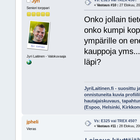
Vs: E325 vai TREX 450?
Jyri
«
Vastaus #10 :
27 Elokuu, 20
Seniori torppari
Onko jollain tie
onko kumpi kopt
ympärille on en
kauppoja yms... 
Jyri Laitinen - Valokuvaaja
läpi?
JyriLaitinen.fi - suosittu 
onnistuneita kuvia profii
hautajaiskuvaus, tapaht
(Espoo, Helsinki, Kirkko
Vs: E325 vai TREX 450?
jpheli
«
Vastaus #11 :
28 Elokuu, 20
Vieras