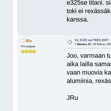
e325se titani. si
toki ei rexässä
kanssa.
Vs: E325 vai TREX 450?
JRu
«
Vastaus #3 :
26 Elokuu, 200
Pro torppari
Joo, varmaan t
aika lailla sam
vaan muovia kai
alumiinia, rexä
JRu