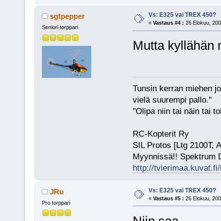
Vs: E325 vai TREX 450?
sgtpepper
«
Vastaus #4 :
26 Elokuu, 200
Seniori torppari
Mutta kyllähän m
Tunsin kerran miehen jok
vielä suurempi pallo.''
''Olipa niin tai näin tai 
RC-Kopterit Ry
SIL Protos [Ltg 2100T, 
Myynnissä!! Spektrum
http://tvierimaa.kuvat.fi
Vs: E325 vai TREX 450?
JRu
«
Vastaus #5 :
26 Elokuu, 200
Pro torppari
Niin saa..