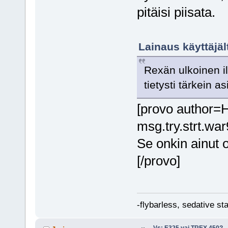
pitäisi piisata.
Lainaus käyttäjäl
Rexän ulkoinen i
tietysti tärkein a
[provo author=H
msg.try.strt.war
Se onkin ainut
[/provo]
-flybarless, sedative st