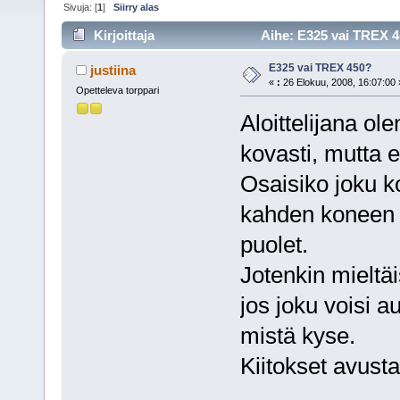
Sivuja: [
1
]
Siirry alas
Kirjoittaja
Aihe: E325 vai TREX 4
E325 vai TREX 450?
justiina
«
:
26 Elokuu, 2008, 16:07:00 
Opetteleva torppari
Aloittelijana ol
kovasti, mutta 
Osaisiko joku k
kahden koneen v
puolet.
Jotenkin mielt
jos joku voisi a
mistä kyse.
Kiitokset avusta