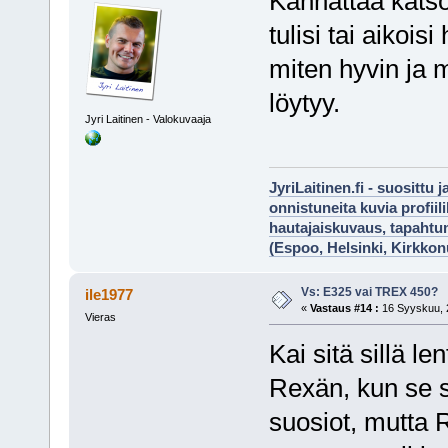
Kannattaa katsoa
tulisi tai aikois
miten hyvin ja m
löytyy.
Jyri Laitinen - Valokuvaaja
JyriLaitinen.fi - suosittu 
onnistuneita kuvia profii
hautajaiskuvaus, tapaht
(Espoo, Helsinki, Kirkko
Vs: E325 vai TREX 450?
ile1977
«
Vastaus #14 :
16 Syyskuu, 2
Vieras
Kai sitä sillä le
Rexän, kun se s
suosiot, mutta 