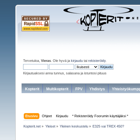
Tervetuloa,
Vieras
. Ole hyvä ja
kirjaudu
tai
rekisteröidy
.
Kirjautuaksesi anna tunnus, salasana ja istuntosi pituus
Kopterit
Multikopterit
FPV
Yhdistys
Yhteistyökumpp
Etusivu
Ohjeet
Kirjaudu
* Rekisteröidy Foorumin käyttäjäksi *
Kopterit.net
»
Yleiset
»
Yleinen keskustelu
»
E325 vai TREX 450?