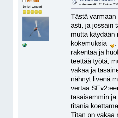
Vs: E325 vai TREX 450?
Vispilä
«
Vastaus #7 :
26 Elokuu, 200
Seniori torppari
Tästä varmaan 
asti, ja jossain 
mutta käydään 
kokemuksia
.
rakentaa ja huol
teettää työtä, 
vakaa ja tasaine
nähnyt livenä m
vertaa SEv2:een,
tasaisemmin ja 
titania koetta
Titan on vakaa