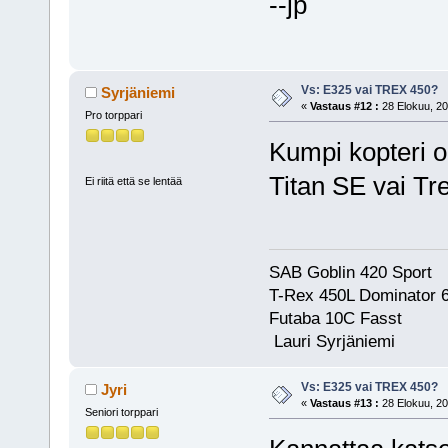
--jp
Vs: E325 vai TREX 450?
Syrjäniemi
«
Vastaus #12 :
28 Elokuu, 20
Pro torppari
Kumpi kopteri o
Titan SE vai T
Ei riitä että se lentää
SAB Goblin 420 Sport
T-Rex 450L Dominator 
Futab
Lauri Syrjäniemi
Vs: E325 vai TREX 450?
Jyri
«
Vastaus #13 :
28 Elokuu, 20
Seniori torppari