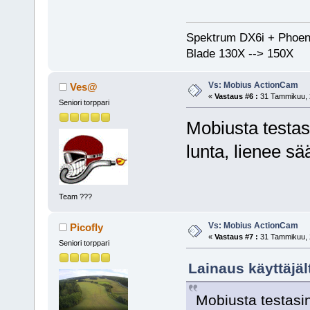
Spektrum DX6i + Phoen
Blade 130X --> 150X
Vs: Mobius ActionCam
Ves@
«
Vastaus #6 :
31 Tammikuu, 2
Seniori torppari
Mobiusta testasi
lunta, lienee s
Team ???
Vs: Mobius ActionCam
Picofly
«
Vastaus #7 :
31 Tammikuu, 2
Seniori torppari
Lainaus käyttäjä
Mobiusta testasin