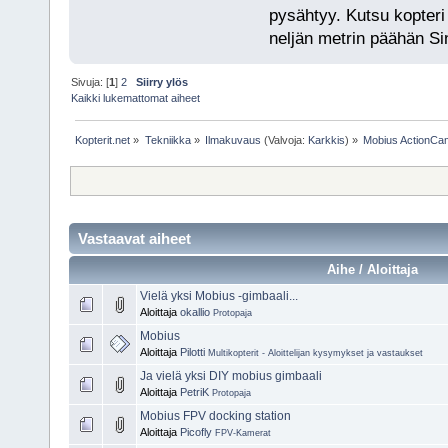
pysähtyy. Kutsu kopteri 
neljän metrin päähän Si
Sivuja: [
1
]
2
Siirry ylös
Kaikki lukemattomat aiheet
Kopterit.net
»
Tekniikka
»
Ilmakuvaus
(Valvoja:
Karkkis
) »
Mobius ActionCa
Vastaavat aiheet
Aihe / Aloittaja
Vielä yksi Mobius -gimbaali...
Aloittaja
okallio
Protopaja
Mobius
Aloittaja
Pilotti
Multikopterit - Aloittelijan kysymykset ja vastaukset
Ja vielä yksi DIY mobius gimbaali
Aloittaja
PetriK
Protopaja
Mobius FPV docking station
Aloittaja
Picofly
FPV-Kamerat