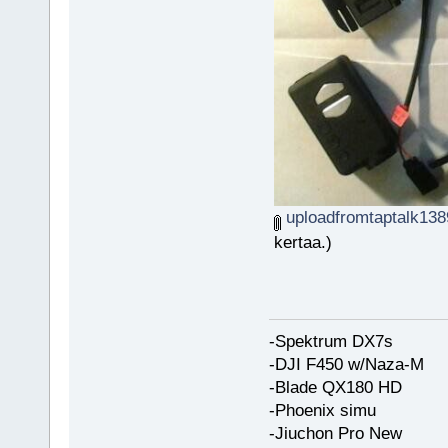
uploadfromtaptalk138
kertaa.)
-Spektrum DX7s
-DJI F450 w/Naza-M
-Blade QX180 HD
-Phoenix simu
-Jiuchon Pro New