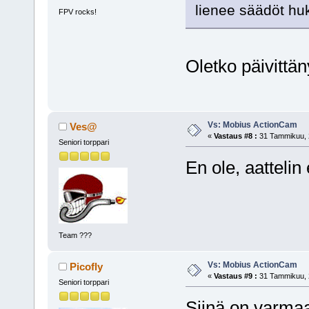
lienee säädöt hu
FPV rocks!
Oletko päivittä
Vs: Mobius ActionCam
Ves@
«
Vastaus #8 :
31 Tammikuu, 2
Seniori torppari
En ole, aattelin
Team ???
Vs: Mobius ActionCam
Picofly
«
Vastaus #9 :
31 Tammikuu, 2
Seniori torppari
Siinä on varmaa