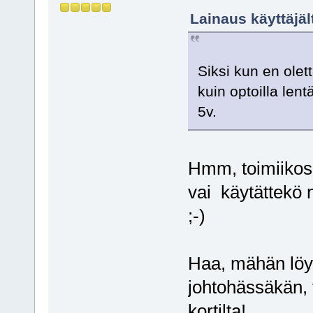
Lainaus käyttäjä
Siksi kun en olet
kuin optoilla len
5v.
Hmm, toimiikos n
vai käytättekö 
;-)
Haa, mähän löy
johtohässäkän, 
kortilta!