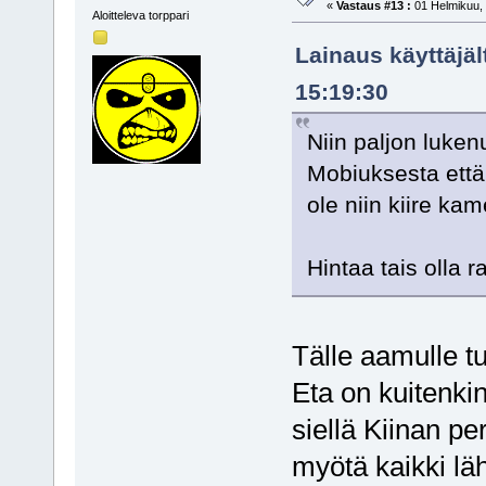
«
Vastaus #13 :
01 Helmikuu, 
Aloitteleva torppari
Lainaus käyttäjä
15:19:30
Niin paljon lukenu
Mobiuksesta että 
ole niin kiire ka
Hintaa tais olla 
Tälle aamulle tu
Eta on kuitenkin
siellä Kiinan p
myötä kaikki l