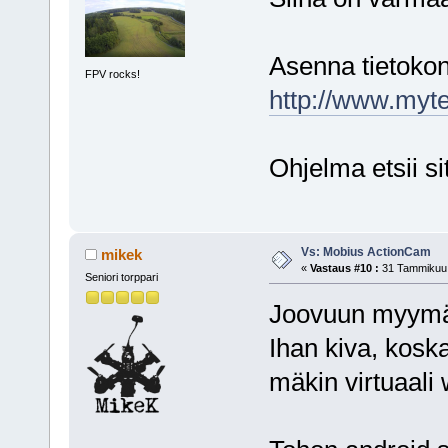
Asenna tietokon
FPV rocks!
http://www.myte
Ohjelma etsii s
Vs: Mobius ActionCam
mikek
«
Vastaus #10 :
31 Tammikuu,
Seniori torppari
Joovuun myymäs
Ihan kiva, koska
mäkin virtuaali