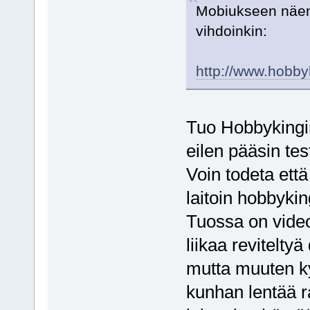
Mobiukseen näemm
vihdoinkin:
http://www.hobb
Tuo Hobbykingin
eilen pääsin te
Voin todeta että
laitoin hobbykin
Tuossa on video
liikaa reviteltyä
mutta muuten ky
kunhan lentää r