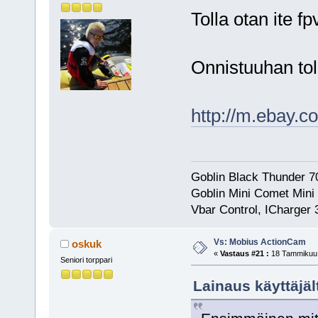
Tolla otan ite f
Onnistuuhan tol
http://m.ebay.
Goblin Black Thunder 
Goblin Mini Comet Mini
Vbar Control, ICharger
Vs: Mobius ActionCam
oskuk
«
Vastaus #21 :
18 Tammikuu,
Seniori torppari
Lainaus käyttäjä