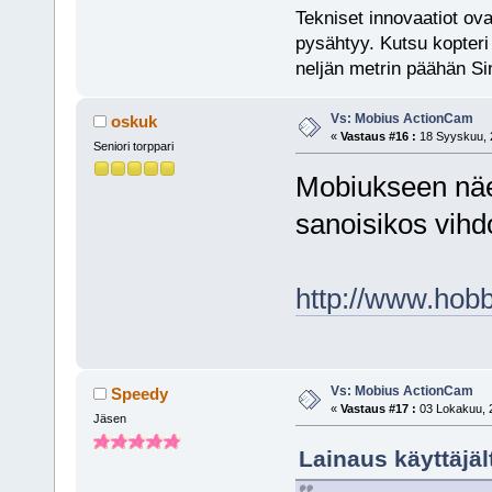
Tekniset innovaatiot ova
pysähtyy. Kutsu kopteri 
neljän metrin päähän Si
Vs: Mobius ActionCam
oskuk
«
Vastaus #16 :
18 Syyskuu, 2
Seniori torppari
Mobiukseen näe
sanoisikos vihd
http://www.hob
Vs: Mobius ActionCam
Speedy
«
Vastaus #17 :
03 Lokakuu, 2
Jäsen
Lainaus käyttäjäl