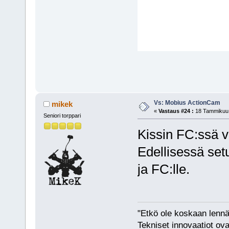
Vs: Mobius ActionCam
mikek
«
Vastaus #24 :
18 Tammikuu,
Seniori torppari
Kissin FC:ssä v
Edellisessä set
ja FC:lle.
"Etkö ole koskaan lennät
Tekniset innovaatiot ova