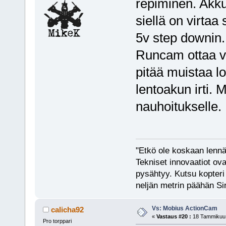
repiminen. Akku
siellä on virtaa s
5v step downin.
Runcam ottaa vi
pitää muistaa l
lentoakun irti. 
nauhoitukselle.
"Etkö ole koskaan lennät
Tekniset innovaatiot ova
pysähtyy. Kutsu kopteri 
neljän metrin päähän Si
Vs: Mobius ActionCam
calicha92
«
Vastaus #20 :
18 Tammikuu, 
Pro torppari