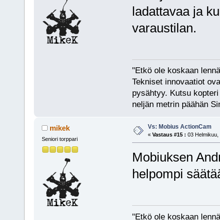
ladattavaa ja ku
varaustilan.
"Etkö ole koskaan lennät
Tekniset innovaatiot ova
pysähtyy. Kutsu kopteri 
neljän metrin päähän Si
Vs: Mobius ActionCam
mikek
«
Vastaus #15 :
03 Helmikuu, 
Seniori torppari
Mobiuksen Androi
helpompi säätää
"Etkö ole koskaan lennät