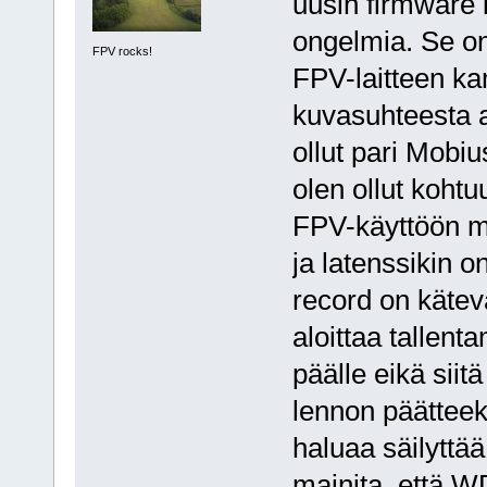
uusin firmware 
ongelmia. Se on
FPV rocks!
FPV-laitteen ka
kuvasuhteesta a
ollut pari Mobi
olen ollut kohtu
FPV-käyttöön m
ja latenssikin o
record on kätev
aloittaa tallent
päälle eikä siit
lennon päätteek
haluaa säilyttää
mainita, että 