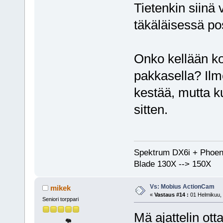
Tietenkin siinä v
täkäläisessä pos
Onko kellään k
pakkasella? Ilm
kestää, mutta k
sitten.
Spektrum DX6i + Phoen
Blade 130X --> 150X
Vs: Mobius ActionCam
mikek
«
Vastaus #14 :
01 Helmikuu, 
Seniori torppari
Mä ajattelin ot