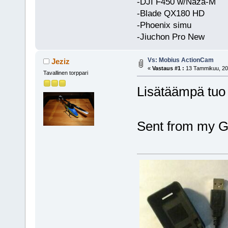
-DJI F450 w/Naza-M
-Blade QX180 HD
-Phoenix simu
-Jiuchon Pro New
Vs: Mobius ActionCam
Jeziz
«
Vastaus #1 :
13 Tammikuu, 201
Tavallinen torppari
Lisätäämpä tuo 
Sent from my G