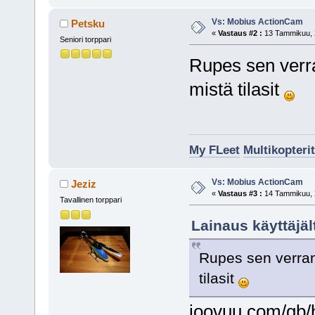
Vs: Mobius ActionCam
Petsku
«
Vastaus #2 :
13 Tammikuu, 2
Seniori torppari
Rupes sen verran
mistä tilasit
My FLeet
Multikopterit
Vs: Mobius ActionCam
Jeziz
«
Vastaus #3 :
14 Tammikuu, 2
Tavallinen torppari
Lainaus käyttäjä
Rupes sen verran i
tilasit
joovuu.com/gb/