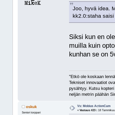
Joo, hyvä idea. 
kk2.0:staha saisi 
Siksi kun en ol
muilla kuin opto
kunhan se on 5v
"Etkö ole koskaan lennät
Tekniset innovaatiot ova
pysähtyy. Kutsu kopteri 
neljän metrin päähän Si
Vs: Mobius ActionCam
oskuk
«
Vastaus #23 :
18 Tammikuu,
Seniori torppari