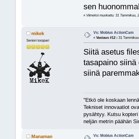
sen huonomma
«
Viimeksi muokattu: 31 Tammikuu, 2
Vs: Mobius ActionCam
mikek
«
Vastaus #12 :
31 Tammikuu,
Seniori torppari
Siitä asetus fil
tasapaino siinä
siinä paremmak
"Etkö ole koskaan lennät
Tekniset innovaatiot ova
pysähtyy. Kutsu kopteri 
neljän metrin päähän Si
Vs: Mobius ActionCam
Manaman