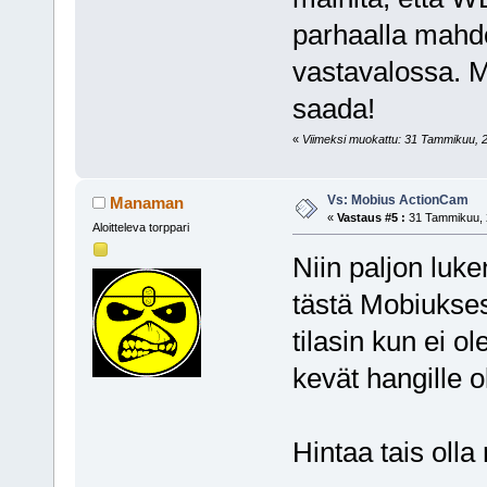
parhaalla mahdo
vastavalossa. M
saada!
«
Viimeksi muokattu: 31 Tammikuu, 201
Vs: Mobius ActionCam
Manaman
«
Vastaus #5 :
31 Tammikuu, 2
Aloitteleva torppari
Niin paljon luke
tästä Mobiuksest
tilasin kun ei o
kevät hangille ol
Hintaa tais olla