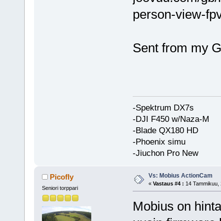
person-view-fp
Sent from my G
-Spektrum DX7s
-DJI F450 w/Naza-M
-Blade QX180 HD
-Phoenix simu
-Jiuchon Pro New
Vs: Mobius ActionCam
Picofly
«
Vastaus #4 :
14 Tammikuu, 2
Seniori torppari
Mobius on hinta