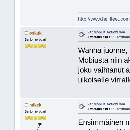
http://www.helifleet.co
Vs: Mobius ActionCam
oskuk
«
Vastaus #18 :
18 Tammikuu, 
Seniori torppari
Wanha juonne, mu
Mobiusta niin 
joku vaihtanut 
ulkoiselle virral
Vs: Mobius ActionCam
mikek
«
Vastaus #19 :
18 Tammikuu, 
Seniori torppari
Ensimmäinen mit