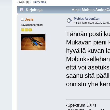
Sivuja: [
1
]
2
Siirry alas
Kirjoittaja
Aihe: Mobius ActionCa
Mobius ActionCam
Jeziz
«
:
13 Tammikuu, 2014, 21:47:
Tavallinen torppari
Tännän posti ku
Mukavan pieni k
hyvällä kuvan la
Mobiuksellehan 
että voi asetuk
saanu sitä päälle
onnistu yhe ker
-Spektrum DX7s