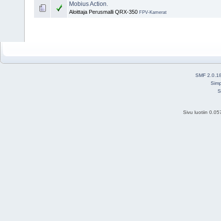
Mobius Action.
Aloittaja Perusmalli QRX-350
FPV-Kamerat
SMF 2.0.1
Simp
S
Sivu luotiin 0.0