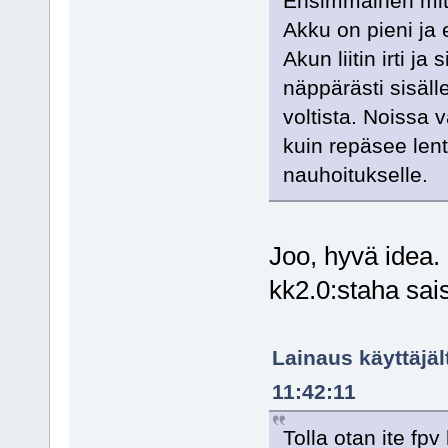
Ensimmäinen mitä 
Akku on pieni ja e
Akun liitin irti j
näppärästi sisäl
voltista. Noissa 
kuin repäsee lent
nauhoitukselle.
Joo, hyvä idea.
kk2.0:staha sais
Lainaus käyttäjäl
11:42:11
Tolla otan ite fp