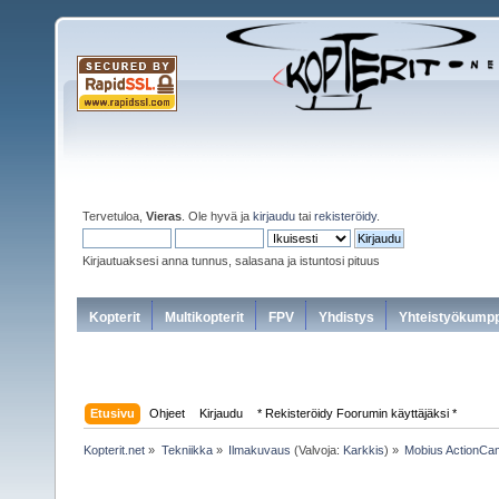
Tervetuloa,
Vieras
. Ole hyvä ja
kirjaudu
tai
rekisteröidy
.
Kirjautuaksesi anna tunnus, salasana ja istuntosi pituus
Kopterit
Multikopterit
FPV
Yhdistys
Yhteistyökumpp
Etusivu
Ohjeet
Kirjaudu
* Rekisteröidy Foorumin käyttäjäksi *
Kopterit.net
»
Tekniikka
»
Ilmakuvaus
(Valvoja:
Karkkis
) »
Mobius ActionCa