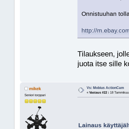
Onnistuuhan toll
http://m.ebay.c
Tilaukseen, joll
juota itse sille k
Vs: Mobius ActionCam
mikek
«
Vastaus #22 :
18 Tammikuu,
Seniori torppari
Lainaus käyttäjä