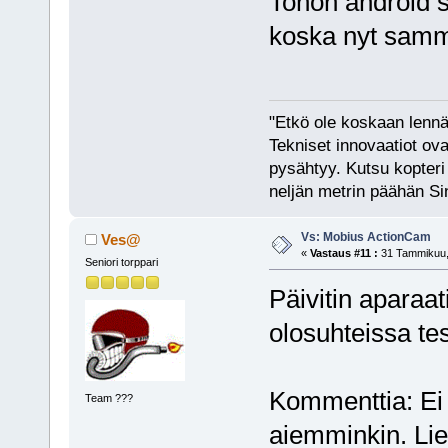
Tohon android so
koska nyt samm
"Etkö ole koskaan lennät
Tekniset innovaatiot ova
pysähtyy. Kutsu kopteri 
neljän metrin päähän Si
Vs: Mobius ActionCam
Ves@
«
Vastaus #11 :
31 Tammikuu, 
Seniori torppari
Päivitin aparaa
olosuhteissa te
Kommenttia: Ei 
Team ???
aiemminkin. Lie