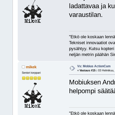
ladattavaa ja ku
varaustilan.
"Etkö ole koskaan lennät
Tekniset innovaatiot ova
pysähtyy. Kutsu kopteri 
neljän metrin päähän Si
Vs: Mobius ActionCam
mikek
«
Vastaus #15 :
03 Helmikuu, 
Seniori torppari
Mobiuksen Androi
helpompi säätää
"Etkö ole koskaan lennät