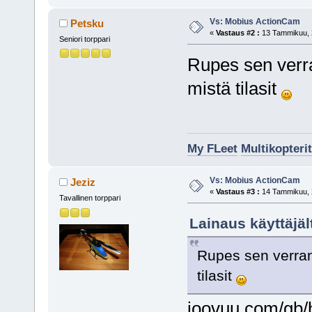
Vs: Mobius ActionCam
Petsku
«
Vastaus #2 :
13 Tammikuu, 2
Seniori torppari
Rupes sen verran
mistä tilasit
My FLeet
Multikopterit
Vs: Mobius ActionCam
Jeziz
«
Vastaus #3 :
14 Tammikuu, 2
Tavallinen torppari
Lainaus käyttäjä
Rupes sen verran i
tilasit
joovuu.com/gb/