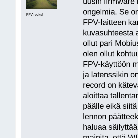
uusin firmware 
ongelmia. Se on
FPV rocks!
FPV-laitteen ka
kuvasuhteesta a
ollut pari Mobi
olen ollut kohtu
FPV-käyttöön m
ja latenssikin o
record on kätev
aloittaa tallent
päälle eikä siit
lennon päätteek
haluaa säilyttää
mainita, että 