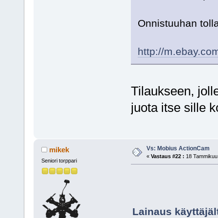
Onnistuuhan toll
http://m.ebay.c
Tilaukseen, joll
juota itse sille k
Vs: Mobius ActionCam
mikek
«
Vastaus #22 :
18 Tammikuu,
Seniori torppari
Lainaus käyttäjä