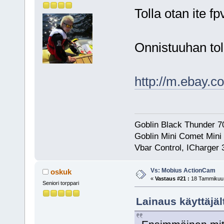
Tolla otan ite f
Onnistuuhan tol
http://m.ebay.
Goblin Black Thunder 
Goblin Mini Comet Mini
Vbar Control, ICharger
Vs: Mobius ActionCam
oskuk
«
Vastaus #21 :
18 Tammikuu,
Seniori torppari
Lainaus käyttäjä