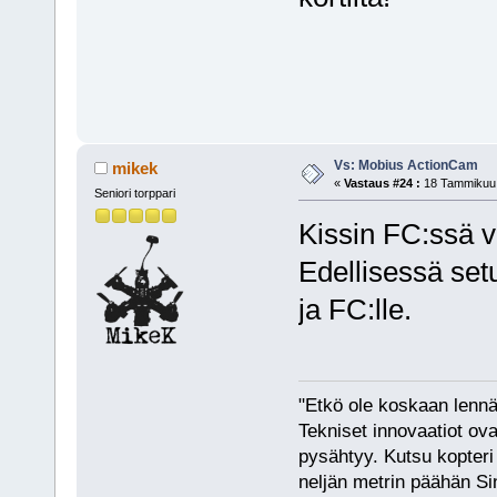
Vs: Mobius ActionCam
mikek
«
Vastaus #24 :
18 Tammikuu,
Seniori torppari
Kissin FC:ssä v
Edellisessä set
ja FC:lle.
"Etkö ole koskaan lennät
Tekniset innovaatiot ova
pysähtyy. Kutsu kopteri 
neljän metrin päähän Si