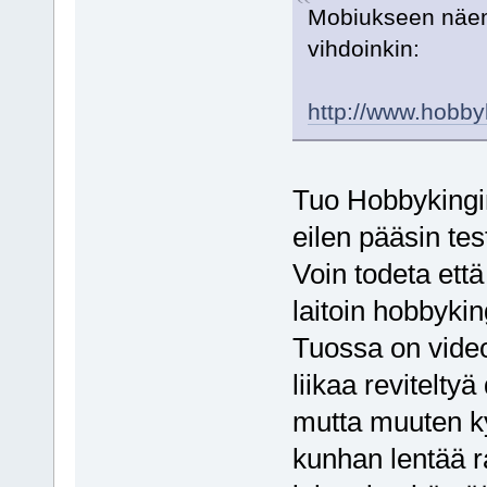
Mobiukseen näemm
vihdoinkin:
http://www.hobb
Tuo Hobbykingin
eilen pääsin te
Voin todeta että
laitoin hobbykin
Tuossa on video
liikaa reviteltyä
mutta muuten ky
kunhan lentää r