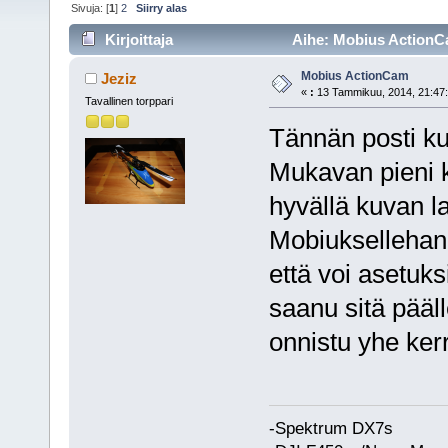
Sivuja: [
1
]
2
Siirry alas
Kirjoittaja
Aihe: Mobius ActionCa
Mobius ActionCam
Jeziz
«
:
13 Tammikuu, 2014, 21:47:
Tavallinen torppari
Tännän posti ku
Mukavan pieni k
hyvällä kuvan la
Mobiuksellehan 
että voi asetuk
saanu sitä päälle
onnistu yhe ker
-Spektrum DX7s