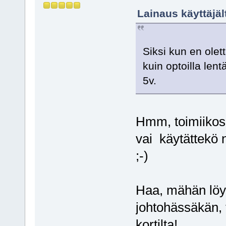
Lainaus käyttäjä
Siksi kun en olet
kuin optoilla len
5v.
Hmm, toimiikos n
vai käytättekö 
;-)
Haa, mähän löy
johtohässäkän, 
kortilta!