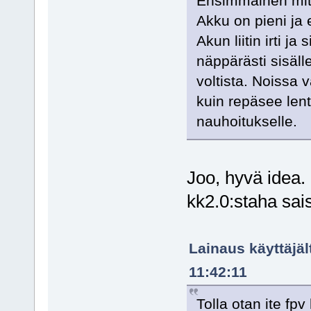
Ensimmäinen mitä 
Akku on pieni ja e
Akun liitin irti j
näppärästi sisäl
voltista. Noissa 
kuin repäsee lent
nauhoitukselle.
Joo, hyvä idea.
kk2.0:staha sais
Lainaus käyttäjäl
11:42:11
Tolla otan ite fp