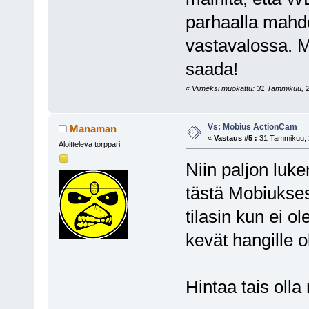
parhaalla mahdo
vastavalossa. M
saada!
«
Viimeksi muokattu: 31 Tammikuu, 201
Vs: Mobius ActionCam
Manaman
«
Vastaus #5 :
31 Tammikuu, 2
Aloitteleva torppari
Niin paljon luke
tästä Mobiuksest
tilasin kun ei o
kevät hangille ol
Hintaa tais olla