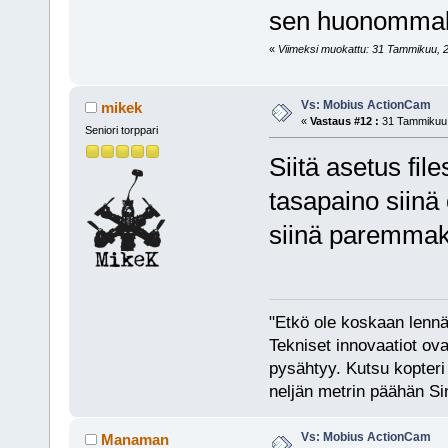
sen huonomma
«
Viimeksi muokattu: 31 Tammikuu, 2
Vs: Mobius ActionCam
mikek
«
Vastaus #12 :
31 Tammikuu,
Seniori torppari
Siitä asetus fil
tasapaino siinä
siinä paremmak
"Etkö ole koskaan lennät
Tekniset innovaatiot ova
pysähtyy. Kutsu kopteri 
neljän metrin päähän Si
Vs: Mobius ActionCam
Manaman