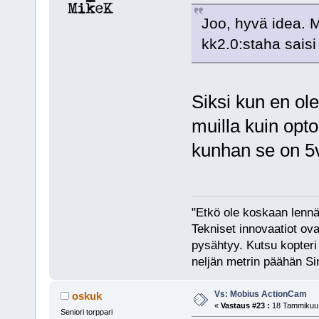
Joo, hyvä idea. 
kk2.0:staha saisi 
Siksi kun en ol
muilla kuin opto
kunhan se on 5v
"Etkö ole koskaan lennät
Tekniset innovaatiot ova
pysähtyy. Kutsu kopteri 
neljän metrin päähän Si
Vs: Mobius ActionCam
oskuk
«
Vastaus #23 :
18 Tammikuu,
Seniori torppari