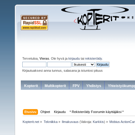
Tervetuloa,
Vieras
. Ole hyvä ja
kirjaudu
tai
rekisteröidy
.
Kirjautuaksesi anna tunnus, salasana ja istuntosi pituus
Kopterit
Multikopterit
FPV
Yhdistys
Yhteistyökumpp
Etusivu
Ohjeet
Kirjaudu
* Rekisteröidy Foorumin käyttäjäksi *
Kopterit.net
»
Tekniikka
»
Ilmakuvaus
(Valvoja:
Karkkis
) »
Mobius ActionCa