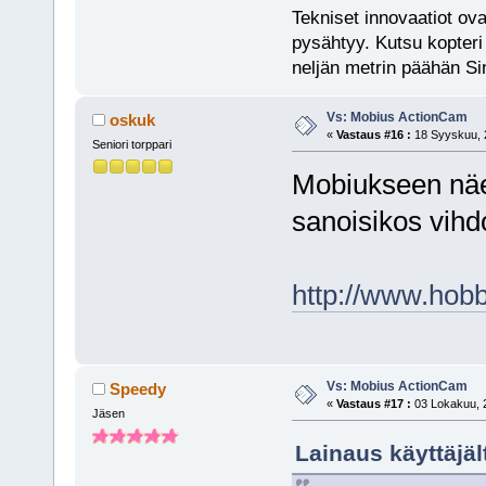
Tekniset innovaatiot ova
pysähtyy. Kutsu kopteri 
neljän metrin päähän Si
Vs: Mobius ActionCam
oskuk
«
Vastaus #16 :
18 Syyskuu, 2
Seniori torppari
Mobiukseen näe
sanoisikos vihd
http://www.hob
Vs: Mobius ActionCam
Speedy
«
Vastaus #17 :
03 Lokakuu, 2
Jäsen
Lainaus käyttäjäl