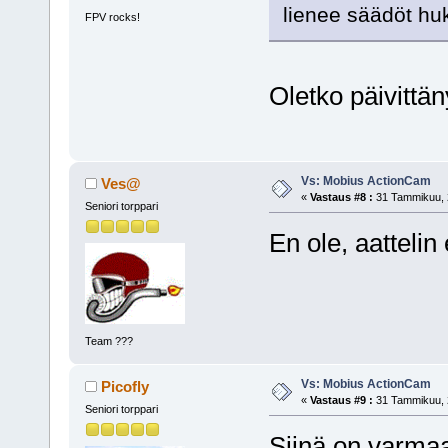
lienee säädöt hu
FPV rocks!
Oletko päivittä
Vs: Mobius ActionCam
Ves@
«
Vastaus #8 :
31 Tammikuu, 2
Seniori torppari
En ole, aattelin
Team ???
Vs: Mobius ActionCam
Picofly
«
Vastaus #9 :
31 Tammikuu, 2
Seniori torppari
Siinä on varmaa