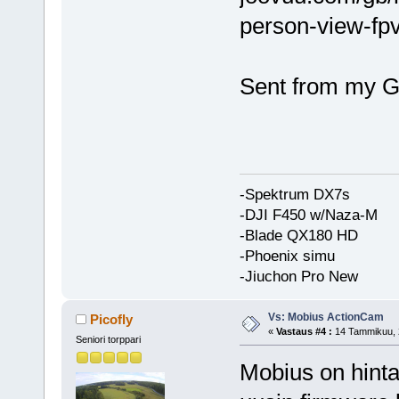
person-view-fp
Sent from my G
-Spektrum DX7s
-DJI F450 w/Naza-M
-Blade QX180 HD
-Phoenix simu
-Jiuchon Pro New
Vs: Mobius ActionCam
Picofly
«
Vastaus #4 :
14 Tammikuu, 2
Seniori torppari
Mobius on hinta