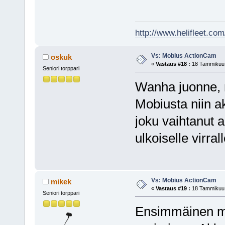
http://www.helifleet.co
Vs: Mobius ActionCam
oskuk
«
Vastaus #18 :
18 Tammikuu, 
Seniori torppari
Wanha juonne, mu
Mobiusta niin 
joku vaihtanut 
ulkoiselle virral
Vs: Mobius ActionCam
mikek
«
Vastaus #19 :
18 Tammikuu, 
Seniori torppari
Ensimmäinen mit