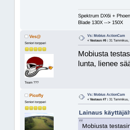
Spektrum DX6i + Phoen
Blade 130X --> 150X
Vs: Mobius ActionCam
Ves@
«
Vastaus #6 :
31 Tammikuu, 2
Seniori torppari
Mobiusta testasi
lunta, lienee s
Team ???
Vs: Mobius ActionCam
Picofly
«
Vastaus #7 :
31 Tammikuu, 2
Seniori torppari
Lainaus käyttäjä
Mobiusta testasin