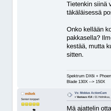
Tietenkin siinä v
täkäläisessä pos
Onko kellään k
pakkasella? Ilm
kestää, mutta k
sitten.
Spektrum DX6i + Phoen
Blade 130X --> 150X
Vs: Mobius ActionCam
mikek
«
Vastaus #14 :
01 Helmikuu, 
Seniori torppari
Mä ajattelin ot