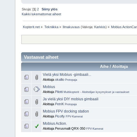
Sivuja: [
1
]
2
Siirry ylös
Kaikki lukemattomat aiheet
Kopterit.net
»
Tekniikka
»
Ilmakuvaus
(Valvoja:
Karkkis
) »
Mobius ActionCa
Vastaavat aiheet
Aihe / Aloittaja
Vielä yksi Mobius -gimbaali...
Aloittaja
okallio
Protopaja
Mobius
Aloittaja
Pilotti
Multikopterit - Aloittelijan kysymykset ja vastaukset
Ja vielä yksi DIY mobius gimbaali
Aloittaja
PetriK
Protopaja
Mobius FPV docking station
Aloittaja
Picofly
FPV-Kamerat
Mobius Action.
Aloittaja Perusmalli QRX-350
FPV-Kamerat