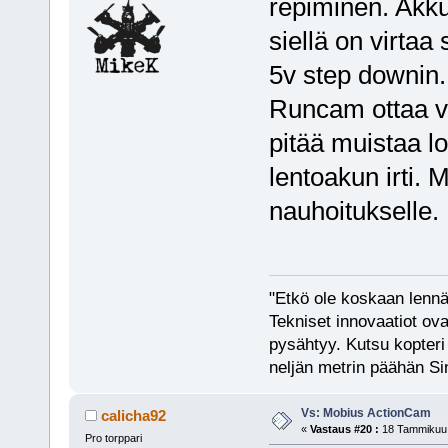
repiminen. Akku
siellä on virtaa s
5v step downin.
Runcam ottaa vi
pitää muistaa l
lentoakun irti. 
nauhoitukselle.
"Etkö ole koskaan lennät
Tekniset innovaatiot ova
pysähtyy. Kutsu kopteri 
neljän metrin päähän Si
Vs: Mobius ActionCam
calicha92
«
Vastaus #20 :
18 Tammikuu, 
Pro torppari