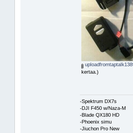
uploadfromtaptalk138
kertaa.)
-Spektrum DX7s
-DJI F450 w/Naza-M
-Blade QX180 HD
-Phoenix simu
-Jiuchon Pro New