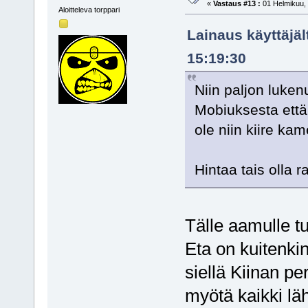
«
Vastaus #13 :
01 Helmikuu, 
Aloitteleva torppari
Lainaus käyttäjä
15:19:30
Niin paljon lukenu
Mobiuksesta että 
ole niin kiire ka
Hintaa tais olla 
Tälle aamulle tu
Eta on kuitenkin
siellä Kiinan p
myötä kaikki l