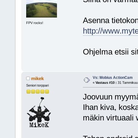
Asenna tietokon
FPV rocks!
http://www.myte
Ohjelma etsii s
Vs: Mobius ActionCam
mikek
«
Vastaus #10 :
31 Tammikuu,
Seniori torppari
Joovuun myymäs
Ihan kiva, koska
mäkin virtuaali