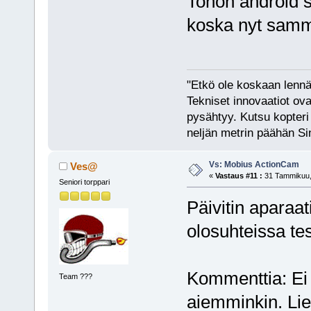
Tohon android so
koska nyt samm
"Etkö ole koskaan lennät
Tekniset innovaatiot ova
pysähtyy. Kutsu kopteri 
neljän metrin päähän Si
Vs: Mobius ActionCam
Ves@
«
Vastaus #11 :
31 Tammikuu, 
Seniori torppari
Päivitin aparaa
olosuhteissa te
Kommenttia: Ei 
Team ???
aiemminkin. Lie