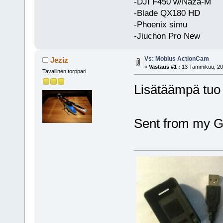
-DJI F450 w/Naza-M
-Blade QX180 HD
-Phoenix simu
-Jiuchon Pro New
Vs: Mobius ActionCam
Jeziz
«
Vastaus #1 :
13 Tammikuu, 201
Tavallinen torppari
Lisätäämpä tuo 
Sent from my G