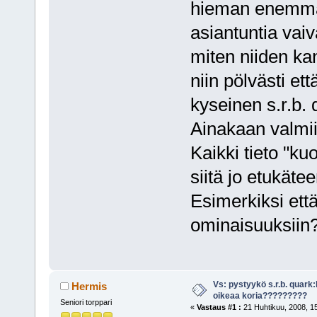
hieman enemmän
asiantuntia vai
miten niiden ka
niin pölvästi et
kyseinen s.r.b.
Ainakaan valmiiks
Kaikki tieto "kuo
siitä jo etukäteen
Esimerkiksi että
ominaisuuksiin
Vs: pystyykö s.r.b. quark
Hermis
oikeaa koria?????????
Seniori torppari
«
Vastaus #1 :
21 Huhtikuu, 2008, 15