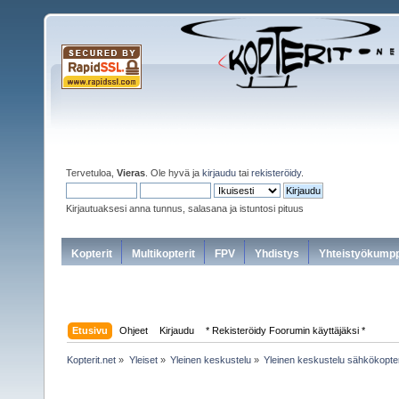
Tervetuloa,
Vieras
. Ole hyvä ja
kirjaudu
tai
rekisteröidy
.
Kirjautuaksesi anna tunnus, salasana ja istuntosi pituus
Kopterit
Multikopterit
FPV
Yhdistys
Yhteistyökumpp
Etusivu
Ohjeet
Kirjaudu
* Rekisteröidy Foorumin käyttäjäksi *
Kopterit.net
»
Yleiset
»
Yleinen keskustelu
»
Yleinen keskustelu sähkökopte