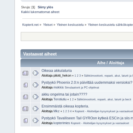
Sivuja: [
1
]
Siirry ylös
Kaikki lukemattomat aiheet
Kopterit.net
»
Yleiset
»
Yleinen keskustelu
»
Yleinen keskustelu sähkökopte
Vastaavat aiheet
Aihe / Aloittaja
Oikeaa akkulaturia
Aloittaja pilotti_hekon
«
1
2
3
»
Sähkömoottorit, noparit, akut, laturit ja 
Pystyykö Phoenix 2.0:n päivittää uudemmaksi versioksi?
Aloittaja
mokkis
Simulaattorit ja PC-ohjelmat
akku ongelma tai jotain????
Aloittaja
Terotiutiu
«
1
2
»
Sähkömoottorit, noparit, akut, laturit ja becit
Ensimmäistä oikeaa kopteria.
Aloittaja
Mkz
«
1
2
3
4
»
Kopterit - Aloittelijan kysymykset ja vastaukset
Pystyykö Tavalliseen Tail GYROon kytkeä ESCin ja siis m
Aloittaja
kopterimies
Kopterit - Aloittelijan kysymykset ja vastaukset