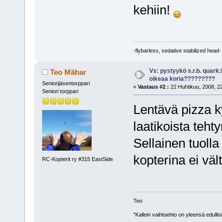
kehiin!
-flybarless, sedative stabilized head-
Vs: pystyykö s.r.b. quark
Teo Mähar
oikeaa koria?????????
Seniorijäsentorppari
«
Vastaus #2 :
22 Huhtikuu, 2008, 22
Seniori torppari
Lentävä pizza ky
laatikoista teht
Sellainen tuolla
kopterina ei väl
RC-Kopterit ry #315 EastSide
Teo
"Kallein vaihtoehto on yleensä edullis