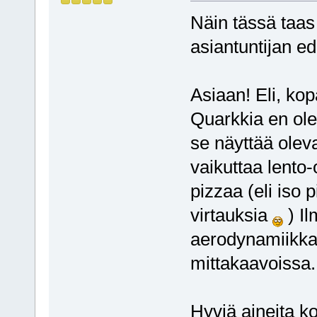
Näin tässä taas 
asiantuntijan ed
Asiaan! Eli, ko
Quarkkia en ole 
se näyttää olev
vaikuttaa lento-
pizzaa (eli iso 
virtauksia
) I
aerodynamiikka
mittakaavoissa.
Hyviä aineita k