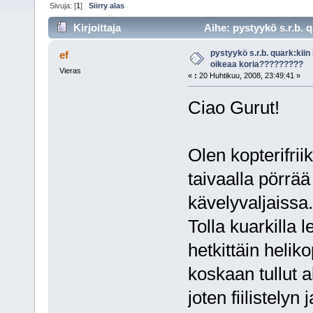
Sivuja: [
1
]
Siirry alas
Kirjoittaja
Aihe: pystyykö s.r.b. 
kertaa)
pystyykö s.r.b. quark:kii
ef
oikeaa koria?????????
Vieras
«
:
20 Huhtikuu, 2008, 23:49:41 »
Ciao Gurut!
Olen kopterifriik
taivaalla pörrää
kävelyvaljaissa.
Tolla kuarkilla 
hetkittäin helik
koskaan tullut al
joten fiilistely