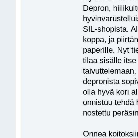
Depron, hiilikui
hyvinvarustellui
SIL-shopista. A
koppa, ja piirtä
paperille. Nyt t
tilaa sisälle its
taivuttelemaan,
depronista sopi
olla hyvä kori a
onnistuu tehdä h
nostettu peräsin
Onnea koitoksiin