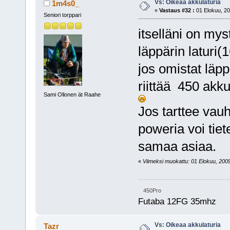
Vs: Oikeaa akkulaturia
1m4s0_
«
Vastaus #32 :
01 Elokuu, 20
Seniori torppari
itselläni on my
läppärin laturi(
jos omistat läpp
riittää 450 akk
Sami Ollonen ät Raahe
Jos tarttee vauh
poweria voi tiete
samaa asiaa.
«
Viimeksi muokattu: 01 Elokuu, 2009
450Pro
Futaba 12FG 35mhz
Vs: Oikeaa akkulaturia
Tazr