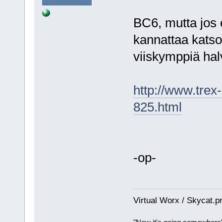
BC6, mutta jos e
kannattaa katso
viiskymppiä hal
http://www.trex
825.html
-op-
Virtual Worx / Skycat.p