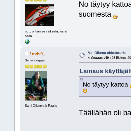
No täytyy katto
suomesta
no... onhan se vaikeeta, jos ei
osaa
Vs: Oikeaa akkulaturia
1m4s0_
«
Vastaus #40 :
03 Elokuu, 20
Seniori torppari
Lainaus käyttäjäl
No täytyy kattoa
Sami Ollonen ät Raahe
Täällähän oli 