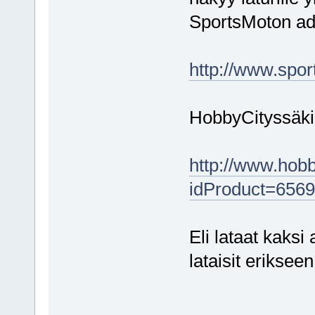
SportsMoton ad
http://www.spo
HobbyCityssäkin
http://www.hobb
idProduct=656
Eli lataat kaks
lataisit eriksee