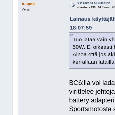
Vs: Oikeaa akkulaturia
tuupola
«
Vastaus #30 :
01 Elokuu, 20
Vieras
Lainaus käyttäjäl
18:07:59
Tuo lataa vain yh
50W. Ei oikeasti 
Ainoa että jos ak
kerrallaan latailla
BC6:lla voi lad
virittelee johtoj
battery adapteri
Sportsmotosta a