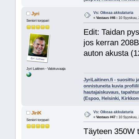
Vs: Oikeaa akkulaturia
Jyri
«
Vastaus #46 :
10 Syyskuu, 2
Seniori torppari
Edit: Taidan pys
jos kerran 208B 
auton akusta (
Jyri Laitinen - Valokuvaaja
JyriLaitinen.fi - suosittu 
onnistuneita kuvia profii
hautajaiskuvaus, tapaht
(Espoo, Helsinki, Kirkko
Vs: Oikeaa akkulaturia
JiriK
«
Vastaus #47 :
10 Syyskuu, 2
Seniori torppari
Täyteen 350W t