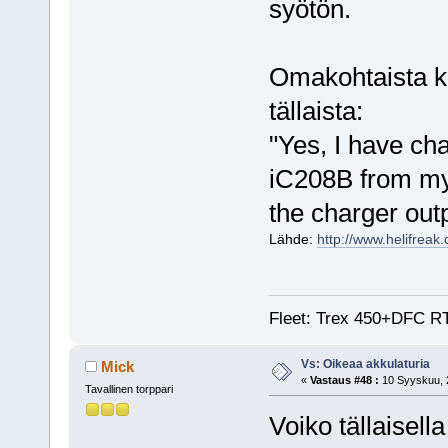
syötön.
Omakohtaista ko
tällaista:
"Yes, I have c
iC208B from my 
the charger out
Lähde:
http://www.helifrea
Fleet: Trex 450+DFC RTF
Vs: Oikeaa akkulaturia
Mick
«
Vastaus #48 :
10 Syyskuu, 2
Tavallinen torppari
Voiko tällaisella