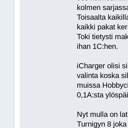
kolmen sarjassa
Toisaalta kaikil
kaikki pakat ker
Toki tietysti ma
ihan 1C:hen.
iCharger olisi s
valinta koska si
muissa Hobbycit
0,1A:sta ylöspäi
Nyt mulla on la
Turnigyn 8 joka 