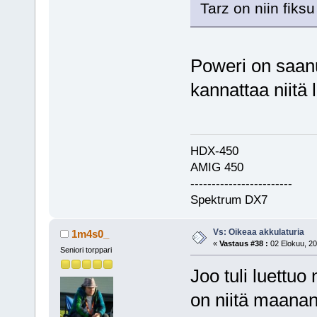
Tarz on niin fik
Poweri on saanut
kannattaa niitä 
HDX-450
AMIG 450
------------------------
Spektrum DX7
Vs: Oikeaa akkulaturia
1m4s0_
«
Vastaus #38 :
02 Elokuu, 20
Seniori torppari
Joo tuli luettu
on niitä maanant