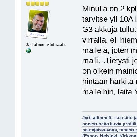
Minulla on 2 kpl
tarvitse yli 10A 
G3 akkuja tullut
virralla, eli hi
Jyri Laitinen - Valokuvaaja
malleja, joten 
malli...Tietysti 
on oikein mainio
hintaan harkita 
malleihin, laita 
JyriLaitinen.fi - suosittu 
onnistuneita kuvia profii
hautajaiskuvaus, tapaht
(Espoo, Helsinki, Kirkko