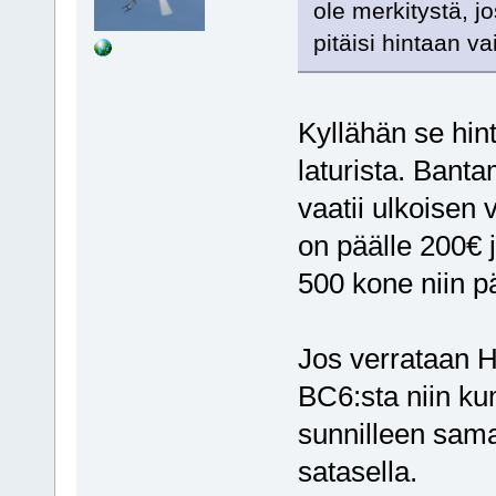
ole merkitystä, jo
pitäisi hintaan v
Kyllähän se hint
laturista. Bant
vaatii ulkoisen 
on päälle 200€ 
500 kone niin p
Jos verrataan H
BC6:sta niin ku
sunnilleen sama
satasella.