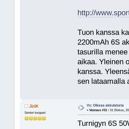
http://www.spo
Tuon kanssa ka
2200mAh 6S akku
tasurilla menee
aikaa. Yleinen 
kanssa. Yleensä
sen lataamalla 
Vs: Oikeaa akkulaturia
JiriK
«
Vastaus #31 :
01 Elokuu, 20
Seniori torppari
Turnigyn 6S 50W