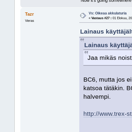
"Now it's going somewhere
Vs: Oikeaa akkulaturia
Tazr
«
Vastaus #27 :
01 Elokuu, 20
Vieras
Lainaus käyttäjäl
Lainaus käyttäj
Jaa mikäs noist
BC6, mutta jos ei
katsoa tätäkin. 
halvempi.
http://www.trex-