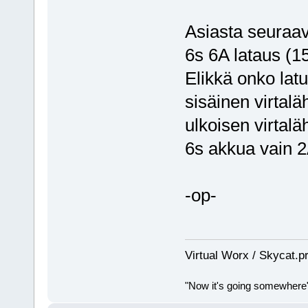
Asiasta seuraav
6s 6A lataus (15
Elikkä onko latu
sisäinen virtalä
ulkoisen virtal
6s akkua vain 2
-op-
Virtual Worx / Skycat.p
"Now it's going somewhere