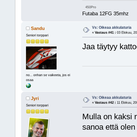
450Pro
Futaba 12FG 35mhz
Vs: Oikeaa akkulaturia
Sandu
«
Vastaus #41 :
03 Elokuu, 20
Seniori torppari
Jaa täytyy katto
no... onhan se vaikeeta, jos ei
osaa
Vs: Oikeaa akkulaturia
Jyri
«
Vastaus #42 :
11 Elokuu, 20
Seniori torppari
Mulla on kaksi 
sanoa että olen o