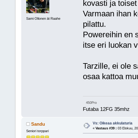
kovasti ja toiset 
Varmaan ihan kel
Sami Ollonen ät Raahe
pilattu.
Powereihin en 
itse eri luokan 
Tarzille, ei ole
osaa kattoa muu
450Pro
Futaba 12FG 35mhz
Vs: Oikeaa akkulaturia
Sandu
«
Vastaus #39 :
03 Elokuu, 20
Seniori torppari