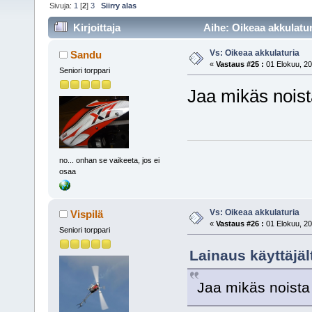
Sivuja:
1
[
2
]
3
Siirry alas
Kirjoittaja
Aihe: Oikeaa akkulatur
Vs: Oikeaa akkulaturia
Sandu
«
Vastaus #25 :
01 Elokuu, 20
Seniori torppari
Jaa mikäs noist
no... onhan se vaikeeta, jos ei
osaa
Vs: Oikeaa akkulaturia
Vispilä
«
Vastaus #26 :
01 Elokuu, 20
Seniori torppari
Lainaus käyttäjäl
Jaa mikäs noista 