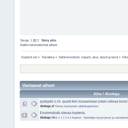
Sivuja:
1
[
2
]
3
Siirry ylös
Kaikki lukemattomat aiheet
Kopterit.net
»
Tekniikka
»
Sähkömoottorit, noparit, akut, laturit ja becit
»
Oike
Vastaavat aiheet
Aihe / Aloittaja
pystyykö s.r.b. quark:kiin inssaamaan jotain oikeaa kor
Aloittaja ef
Yleinen keskustelu sähkökoptereista
Ensimmäistä oikeaa kopteria.
Aloittaja
Mkz
«
1
2
3
4
»
Kopterit - Aloittelijan kysymykset ja vastaukset