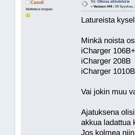
Vs: Oikeaa akkulaturia
Casull
«
Vastaus #44 :
09 Syyskuu, 2
Aloitteleva torppari
Latureista kysel
Minkä noista ost
iCharger 106B
iCharger 208B
iCharger 1010
Vai jokin muu v
Ajatuksena olis
akkua ladattua k
Jos kolmea niin