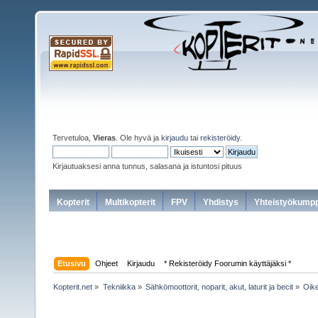
Tervetuloa,
Vieras
. Ole hyvä ja
kirjaudu
tai
rekisteröidy
.
Kirjautuaksesi anna tunnus, salasana ja istuntosi pituus
Kopterit
Multikopterit
FPV
Yhdistys
Yhteistyökumpp
Etusivu
Ohjeet
Kirjaudu
* Rekisteröidy Foorumin käyttäjäksi *
Kopterit.net
»
Tekniikka
»
Sähkömoottorit, noparit, akut, laturit ja becit
»
Oike