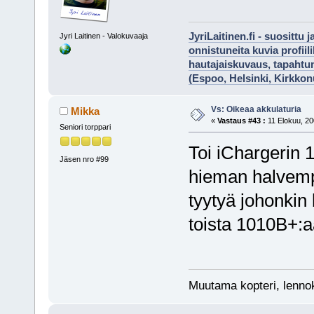
JyriLaitinen.fi - suosittu 
Jyri Laitinen - Valokuvaaja
onnistuneita kuvia profii
hautajaiskuvaus, tapaht
(Espoo, Helsinki, Kirkko
Vs: Oikeaa akkulaturia
Mikka
«
Vastaus #43 :
11 Elokuu, 20
Seniori torppari
Toi iChargerin 
Jäsen nro #99
hieman halvempi
tyytyä johonkin 
toista 1010B+:a
Muutama kopteri, lennokk