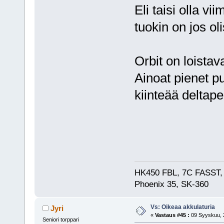
Eli taisi olla v
tuokin on jos oli
Orbit on loistav
Ainoat pienet pu
kiinteää deltap
HK450 FBL, 7C FASST,
Phoenix 35, SK-360
Vs: Oikeaa akkulaturia
Jyri
«
Vastaus #45 :
09 Syyskuu, 2
Seniori torppari