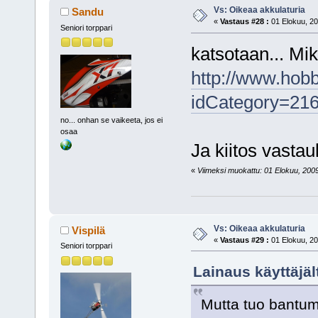
Vs: Oikeaa akkulaturia
Sandu
«
Vastaus #28 :
01 Elokuu, 20
Seniori torppari
katsotaan... Mik
http://www.hob
idCategory=21
no... onhan se vaikeeta, jos ei
osaa
Ja kiitos vasta
«
Viimeksi muokattu: 01 Elokuu, 2009,
Vs: Oikeaa akkulaturia
Vispilä
«
Vastaus #29 :
01 Elokuu, 20
Seniori torppari
Lainaus käyttäjäl
Mutta tuo bantum