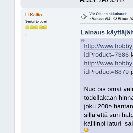
Futaba 12FG 35mhz
Vs: Oikeaa akkulaturia
Kallio
«
Vastaus #37 :
02 Elokuu, 20
Seniori torppari
Lainaus käyttäjäl
:.
http://www.hobby
idProduct=7386
l
http://www.hobby
idProduct=6879
p
Nuo ois omat valin
todellakaan hinna
joku 200e bantamt
sillä että sun ha
kalliinpi laturi, 