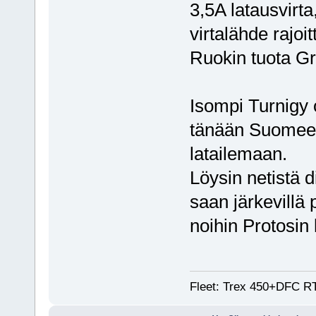
3,5A latausvirta
virtalähde rajoit
Ruokin tuota Gr
Isompi Turnigy
tänään Suomeen
latailemaan.
Löysin netistä 
saan järkevillä p
noihin Protosin 
Fleet: Trex 450+DFC RTF