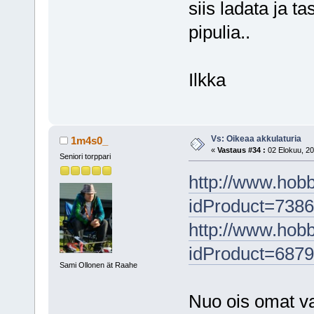
siis ladata ja t
pipulia..
Ilkka
Vs: Oikeaa akkulaturia
1m4s0_
«
Vastaus #34 :
02 Elokuu, 20
Seniori torppari
http://www.hobb
idProduct=7386
http://www.hobb
idProduct=6879
Sami Ollonen ät Raahe
Nuo ois omat vali