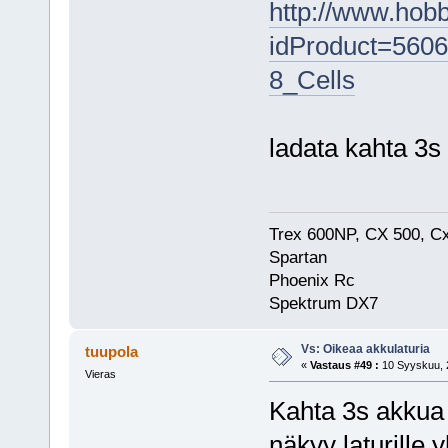
http://www.hobb
idProduct=560
8_Cells
ladata kahta 3
Trex 600NP, CX 500, Cx
Spartan
Phoenix Rc
Spektrum DX7
Vs: Oikeaa akkulaturia
tuupola
«
Vastaus #49 :
10 Syyskuu, 2
Vieras
Kahta 3s akkua v
näkyy laturille 