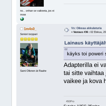
no... onhan se vaikeeta, jos ei
osaa
Vs: Oikeaa akkulaturia
1m4s0_
«
Vastaus #36 :
02 Elokuu, 20
Seniori torppari
Lainaus käyttäjäl
käyks toi poweri
Adapterilla ei 
Sami Ollonen ät Raahe
tai sitte vaihta
vaikee ja kov
450Pro