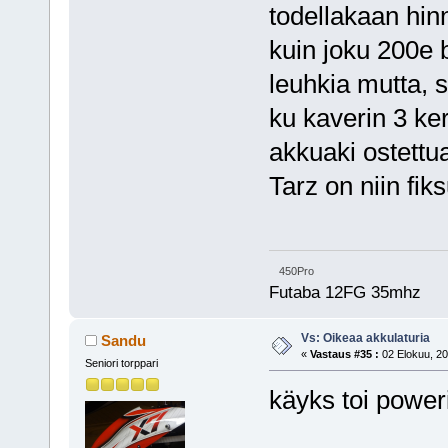
todellakaan hinn
kuin joku 200e 
leuhkia mutta, s
ku kaverin 3 kert
akkuaki ostettu
Tarz on niin fi
450Pro
Futaba 12FG 35mhz
Vs: Oikeaa akkulaturia
Sandu
«
Vastaus #35 :
02 Elokuu, 20
Seniori torppari
käyks toi power