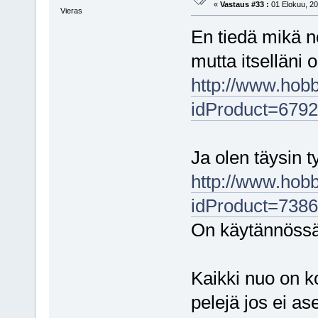
«
Vastaus #33 :
01 Elokuu, 20
Vieras
En tiedä mikä n
mutta itselläni o
http://www.hobb
idProduct=6792
Ja olen täysin 
http://www.hobb
idProduct=7386
On käytännössä
Kaikki nuo on ko
pelejä jos ei as