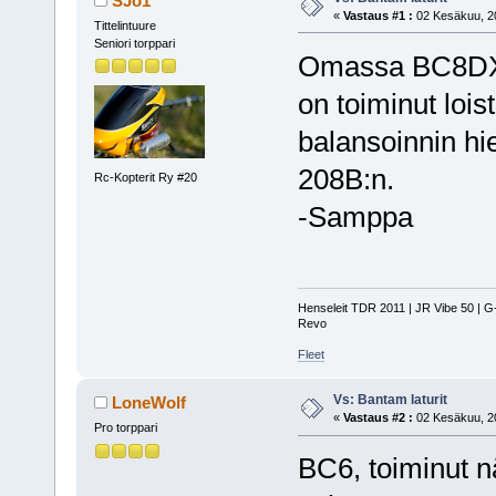
SJo1
«
Vastaus #1 :
02 Kesäkuu, 20
Tittelintuure
Seniori torppari
Omassa BC8DX:sä
on toiminut lois
balansoinnin hi
208B:n.
Rc-Kopterit Ry #20
-Samppa
Henseleit TDR 2011 | JR Vibe 50 | 
Revo
Fleet
Vs: Bantam laturit
LoneWolf
«
Vastaus #2 :
02 Kesäkuu, 20
Pro torppari
BC6, toiminut nä