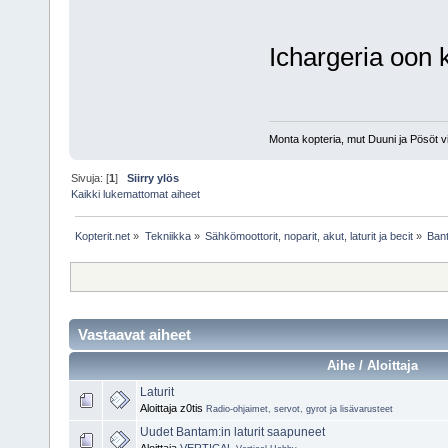
Ichargeria oon ka
Monta kopteria, mut Duuni ja Pösöt vi
Sivuja: [
1
]
Siirry ylös
Kaikki lukemattomat aiheet
Kopterit.net
»
Tekniikka
»
Sähkömoottorit, noparit, akut, laturit ja becit
»
Bant
Vastaavat aiheet
Aihe / Aloittaja
Laturit
Aloittaja z0tis
Radio-ohjaimet, servot, gyrot ja lisävarusteet
Uudet Bantam:in laturit saapuneet
Aloittaja
VERTICAL