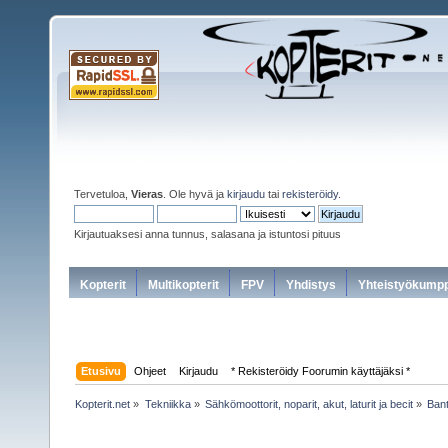
Tervetuloa,
Vieras
. Ole hyvä ja
kirjaudu
tai
rekisteröidy
.
Kirjautuaksesi anna tunnus, salasana ja istuntosi pituus
Kopterit
Multikopterit
FPV
Yhdistys
Yhteistyökumpp
Etusivu
Ohjeet
Kirjaudu
* Rekisteröidy Foorumin käyttäjäksi *
Kopterit.net
»
Tekniikka
»
Sähkömoottorit, noparit, akut, laturit ja becit
»
Bant