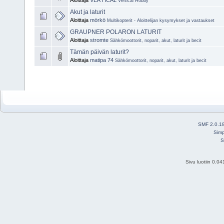
Vertical Hobby
Akut ja laturit
Aloittaja
mörkö
Multikopterit - Aloittelijan kysymykset ja vastaukset
GRAUPNER POLARON LATURIT
Aloittaja
stromte
Sähkömoottorit, noparit, akut, laturit ja becit
Tämän päivän laturit?
Aloittaja
matipa 74
Sähkömoottorit, noparit, akut, laturit ja becit
SMF 2.0.1
Simp
S
Sivu luotiin 0.0