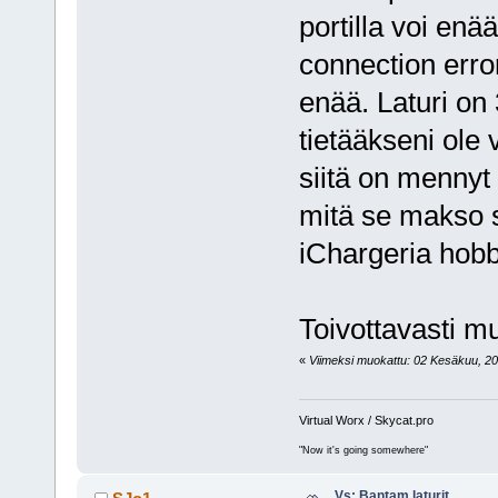
portilla voi enä
connection error
enää. Laturi on
tietääkseni ole
siitä on mennyt 
mitä se makso 
iChargeria hobby
Toivottavasti m
«
Viimeksi muokattu: 02 Kesäkuu, 2011
Virtual Worx / Skycat.pro
"Now it's going somewhere"
Vs: Bantam laturit