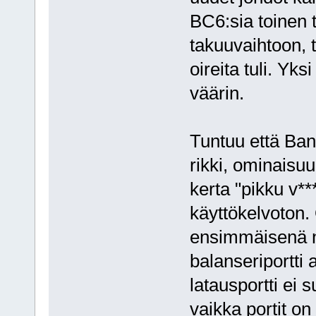
BC6:sia toinen 
takuuvaihtoon, 
oireita tuli. Yk
väärin.
Tuntuu että Ban
rikki, ominaisu
kerta "pikku v**
käyttökelvoton
ensimmäisenä nä
balanseriportti 
latausportti ei 
vaikka portit o