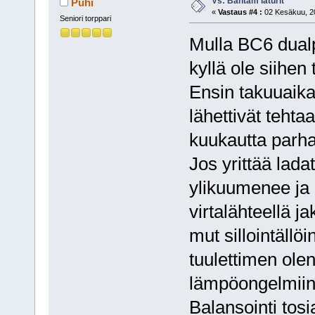
Vs: Bantam laturit
Puhi
«
Vastaus #4 :
02 Kesäkuu, 20
Seniori torppari
Mulla BC6 dualpo
kyllä ole siihen 
Ensin takuuaika
lähettivät tehtaa
kuukautta parh
Jos yrittää lada
ylikuumenee ja 
virtalähteellä 
mut sillointällö
tuulettimen olen
lämpöongelmiin
Balansointi tosi