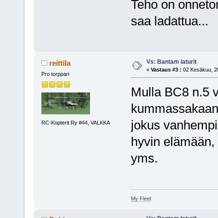
Teho on onneton 
saa ladattua...
Vs: Bantam laturit
reittila
«
Vastaus #3 :
02 Kesäkuu, 20
Pro torppari
Mulla BC8 n.5 
kummassakaan o
jokus vanhempi
RC-Kopterit Ry #44, VALKKA
hyvin elämään, k
yms.
My Fleet