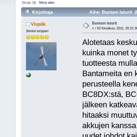
Sivuja: [
1
]
Siirry alas
Kirjoittaja
Aihe: Bantam laturit (
Bantam laturit
Vispilä
«
:
02 Kesäkuu, 2011, 20:21:3
Seniori torppari
Alotetaas kesku
kuinka monet t
tuotteesta mulla
Bantameita en k
perusteella ken
BC8DX:stä, BC6:
jälkeen katkeav
hitaaksi muuttu
akkujen kanssa
uudet johdot kai