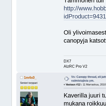
Tämmönen tuli t
http://www.hobb
idProduct=9431
Oli ylivoimasest
canopyja katsot
DX7
AlzRC Pro V2
Vs: Canopy thread, eli jut
1m4s0_
valmistajista ym.
Seniori torppari
«
Vastaus #12 :
11 Marraskuu, 2010,
Kaverilla juuri 
mukana roikkuu e