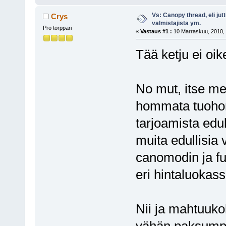
Vs: Canopy thread, eli jut
Crys
valmistajista ym.
Pro torppari
«
Vastaus #1 :
10 Marraskuu, 2010, 
Tää ketju ei oi
No mut, itse m
hommata tuoho
tarjoamista edu
muita edullisia 
canomodin ja f
eri hintaluokass
Nii ja mahtuuk
vähän paksump