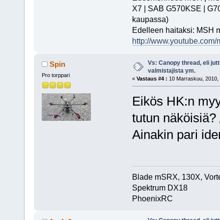
X7 | SAB G570KSE | G700 |
kaupassa)
Edelleen haitaksi: MSH 
http://www.youtube.com/m
Vs: Canopy thread, eli jut
Spin
valmistajista ym.
Pro torppari
«
Vastaus #4 :
10 Marraskuu, 2010, 
Eikös HK:n myy
tutun näköisiä?
Ainakin pari id
Blade mSRX, 130X, Vort
Spektrum DX18
PhoenixRC