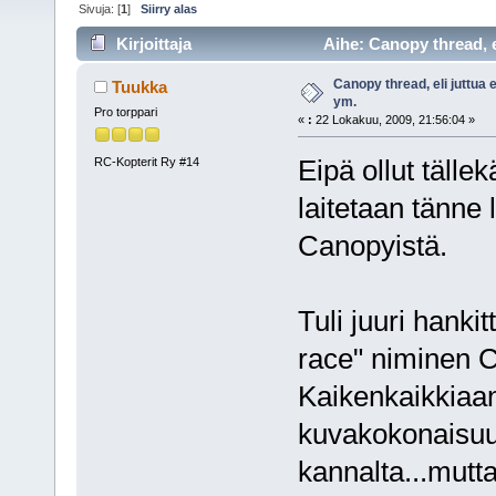
Sivuja: [
1
]
Siirry alas
Kirjoittaja
Aihe: Canopy thread, el
Canopy thread, eli juttua 
Tuukka
ym.
Pro torppari
«
:
22 Lokakuu, 2009, 21:56:04 »
Eipä ollut tälle
RC-Kopterit Ry #14
laitetaan tänne 
Canopyistä.
Tuli juuri hanki
race" niminen 
Kaikenkaikkiaan 
kuvakokonaisuu
kannalta...mutta