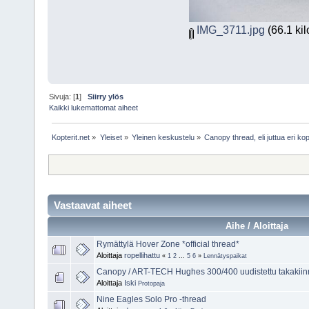
IMG_3711.jpg
(66.1 kil
Sivuja: [
1
]
Siirry ylös
Kaikki lukemattomat aiheet
Kopterit.net
»
Yleiset
»
Yleinen keskustelu
»
Canopy thread, eli juttua eri ko
Vastaavat aiheet
Aihe / Aloittaja
Rymättylä Hover Zone *official thread*
Aloittaja
ropellihattu
«
1
2
...
5
6
»
Lennätyspaikat
Canopy / ART-TECH Hughes 300/400 uudistettu takakiinni
Aloittaja
Iski
Protopaja
Nine Eagles Solo Pro -thread