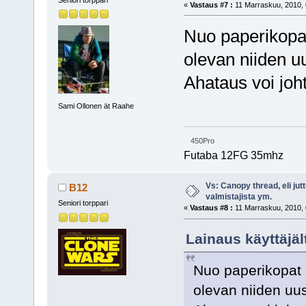
«
Vastaus #7 :
11 Marraskuu, 2010, 
Nuo paperikopat
olevan niiden uu
Ahataus voi joh
Sami Ollonen ät Raahe
450Pro
Futaba 12FG 35mhz
Vs: Canopy thread, eli jut
B12
valmistajista ym.
Seniori torppari
«
Vastaus #8 :
11 Marraskuu, 2010, 
Lainaus käyttäjä
Nuo paperikopat 
olevan niiden uus