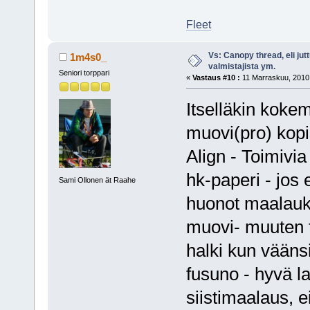
Fleet
Vs: Canopy thread, eli jut
1m4s0_
valmistajista ym.
Seniori torppari
«
Vastaus #10 :
11 Marraskuu, 2010,
Itselläkin kokem
muovi(pro) kopi
Align - Toimivia
hk-paperi - jos e
Sami Ollonen ät Raahe
huonot maalauk
muovi- muuten t
halki kun väänsi
fusuno - hyvä la
siistimaalaus, e