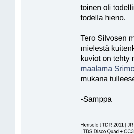
toinen oli todel
todella hieno.
Tero Silvosen 
mielestä kuitenk
kuviot on tehty 
maalama Srimo
mukana tullees
-Samppa
Henseleit TDR 2011 | JR 
| TBS Disco Quad + CC3