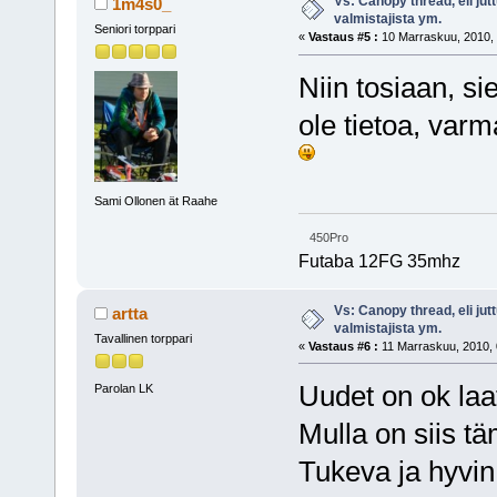
Vs: Canopy thread, eli jut
1m4s0_
valmistajista ym.
Seniori torppari
«
Vastaus #5 :
10 Marraskuu, 2010, 
Niin tosiaan, sie
ole tietoa, var
Sami Ollonen ät Raahe
450Pro
Futaba 12FG 35mhz
Vs: Canopy thread, eli jut
artta
valmistajista ym.
Tavallinen torppari
«
Vastaus #6 :
11 Marraskuu, 2010, 
Uudet on ok laat
Parolan LK
Mulla on siis t
Tukeva ja hyvin 