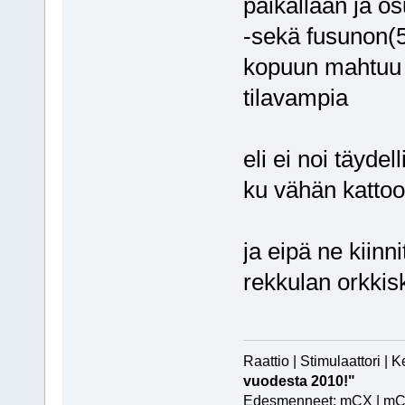
paikallaan ja o
-sekä fusunon(
kopuun mahtuu n
tilavampia
eli ei noi täydel
ku vähän kattoo
ja eipä ne kiinni
rekkulan orkki
Raattio | Stimulaattori |
vuodesta 2010!"
Edesmenneet: mCX | mCPX