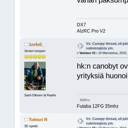
DX7
AlzRC Pro V2
Vs: Canopy thread, eli jut
1m4s0_
valmistajista ym.
Seniori torppari
«
Vastaus #2 :
10 Marraskuu, 2010, 
hk:n canobyt ova
yrityksiä huonoi
Sami Ollonen ät Raahe
450Pro
Futaba 12FG 35mhz
Vs: Canopy thread, eli jut
Tohtori R
valmistajista ym.
3D spede