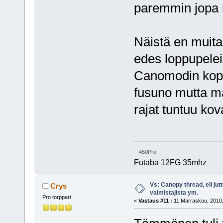
paremmin jopa
Näistä en muita
edes loppupelei
Canomodin koppa
fusuno mutta maa
rajat tuntuu kov
450Pro
Futaba 12FG 35mhz
Vs: Canopy thread, eli jut
Crys
valmistajista ym.
Pro torppari
«
Vastaus #11 :
11 Marraskuu, 2010,