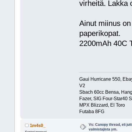
virheitä. Lakka 
Ainut miinus on
paperikopat.
2200mAh 40C Tur
Gaui Hurricane 550, Eba
V2
Sbach 60cc Bensa, Hang
Fazer, SIG Four-Star40 S
MPX Blizzard, El Toro
Futaba 8FG
Vs: Canopy thread, eli jut
1m4s0_
valmistajista ym.
Seniori torppari