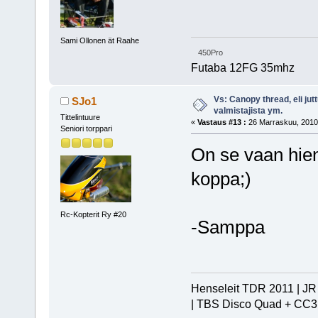
Sami Ollonen ät Raahe
450Pro
Futaba 12FG 35mhz
Vs: Canopy thread, eli jut
SJo1
valmistajista ym.
Tittelintuure
«
Vastaus #13 :
26 Marraskuu, 2010,
Seniori torppari
On se vaan hien
koppa;)
Rc-Kopterit Ry #20
-Samppa
Henseleit TDR 2011 | JR 
| TBS Disco Quad + CC3