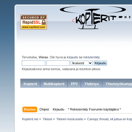
Tervetuloa,
Vieras
. Ole hyvä ja
kirjaudu
tai
rekisteröidy
.
Kirjautuaksesi anna tunnus, salasana ja istuntosi pituus
Kopterit
Multikopterit
FPV
Yhdistys
Yhteistyökumpp
Etusivu
Ohjeet
Kirjaudu
* Rekisteröidy Foorumin käyttäjäksi *
Kopterit.net
»
Yleiset
»
Yleinen keskustelu
»
Canopy thread, eli juttua eri ko