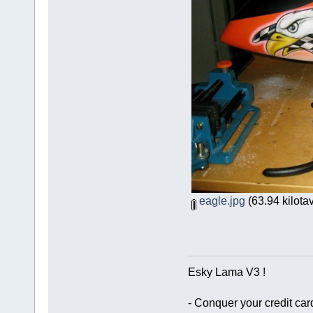
eagle.jpg
(63.94 kilota
Esky Lama V3 !
- Conquer your credit card