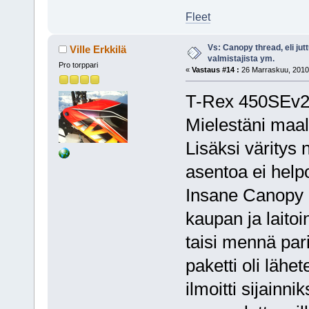
Fleet
Vs: Canopy thread, eli jut
Ville Erkkilä
valmistajista ym.
Pro torppari
«
Vastaus #14 :
26 Marraskuu, 2010,
T-Rex 450SEv2:s
Mielestäni maal
Lisäksi väritys 
asentoa ei help
Insane Canopy 
kaupan ja laito
taisi mennä par
paketti oli lähe
ilmoitti sijain