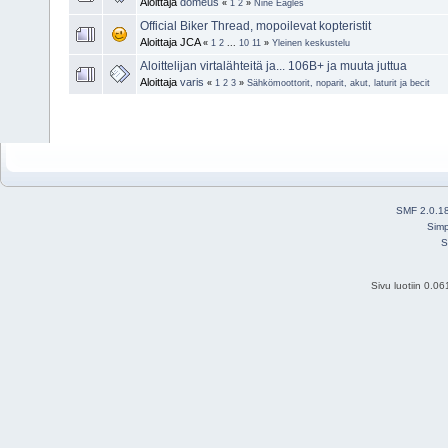
Aloittaja
domeus
«
1
2
»
Nine Eagles
Official Biker Thread, mopoilevat kopteristit
Aloittaja JCA
«
1
2
...
10
11
»
Yleinen keskustelu
Aloittelijan virtalähteitä ja... 106B+ ja muuta juttua
Aloittaja
varis
«
1
2
3
»
Sähkömoottorit, noparit, akut, laturit ja becit
SMF 2.0.1
Simp
S
Sivu luotiin 0.0