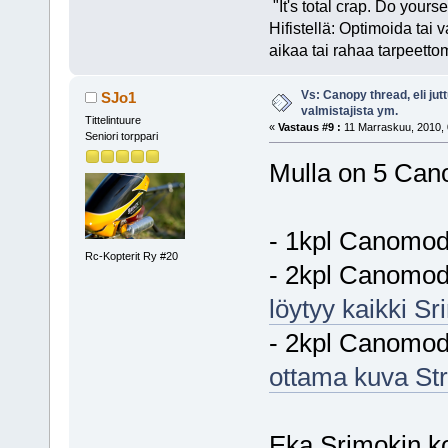
"It's total crap. Do yours
Hifistellä: Optimoida tai 
aikaa tai rahaa tarpeetto
Vs: Canopy thread, eli jut
SJo1
valmistajista ym.
Tittelintuure
«
Vastaus #9 :
11 Marraskuu, 2010, 
Seniori torppari
Mulla on 5 Can
- 1kpl Canomod
Rc-Kopterit Ry #20
- 2kpl Canomod
löytyy kaikki S
- 2kpl Canomod
ottama kuva Str
Eka Srimokin kop