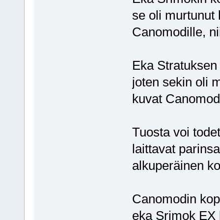
se oli murtunut 
Canomodille, nii
Eka Stratuksen 
joten sekin oli 
kuvat Canomodill
Tuosta voi todet
laittavat parins
alkuperäinen kop
Canomodin koppi
eka Srimok EX k