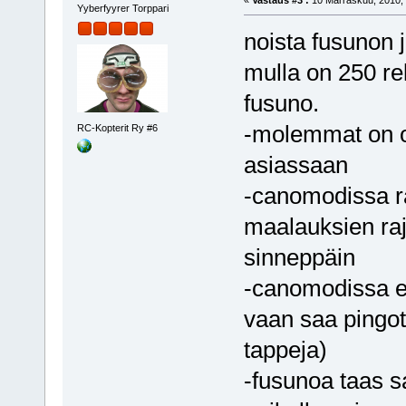
«
Vastaus #3 :
10 Marraskuu, 2010, 
Yyberfyyrer Torppari
noista fusunon 
mulla on 250 r
fusuno.
-molemmat on o
RC-Kopterit Ry #6
asiassaan
-canomodissa ra
maalauksien raja
sinneppäin
-canomodissa ei
vaan saa pingott
tappeja)
-fusunoa taas 