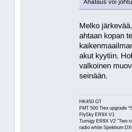
Ahataus voi joht
Melko järkevää. A
ahtaan kopan te
kaikenmaailman 
akut kyytiin. Ho
valkoinen muovi
seinään.
HK450 GT
FMT 500 Trex upgrade 
FlySky ER9X V1
Turnigy ER9X V2 "Two ra
radio while Spektrum DX