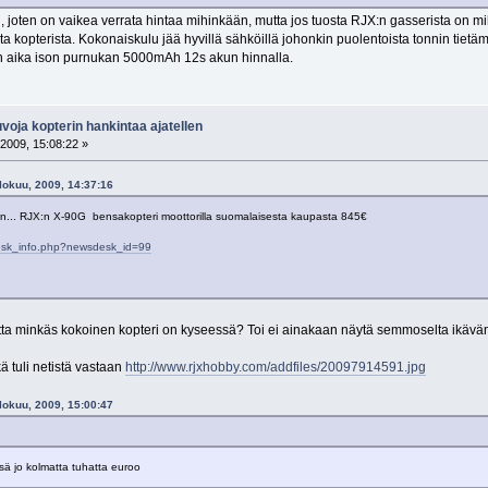
, joten on vaikea verrata hintaa mihinkään, mutta jos tuosta RJX:n gasserista on m
 kopterista. Kokonaiskulu jää hyvillä sähköillä johonkin puolentoista tonnin tietäm
n aika ison purnukan 5000mAh 12s akun hinnalla.
oja kopterin hankintaa ajatellen
2009, 15:08:22 »
Elokuu, 2009, 14:37:16
kin... RJX:n X-90G bensakopteri moottorilla suomalaisesta kaupasta 845€
esk_info.php?newsdesk_id=99
a minkäs kokoinen kopteri on kyseessä? Toi ei ainakaan näytä semmoselta ikävän i
kä tuli netistä vastaan
http://www.rjxhobby.com/addfiles/20097914591.jpg
Elokuu, 2009, 15:00:47
ssä jo kolmatta tuhatta euroo