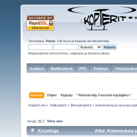
Tervetuloa,
Vieras
. Ole hyvä ja
kirjaudu
tai
rekisteröidy
.
Kirjautuaksesi anna tunnus, salasana ja istuntosi pituus
Kopterit
Multikopterit
FPV
Yhdistys
Yhteistyöku
Etusivu
Ohjeet
Kirjaudu
* Rekisteröidy Foorumin käyttäjäksi *
Kopterit.net
»
Helikopterit
»
Bensakopterit
»
Kokemuksia ja neuvoja kopte
Sivuja: [
1
]
2
Siirry alas
Kirjoittaja
Aihe: Kokemuksia ja