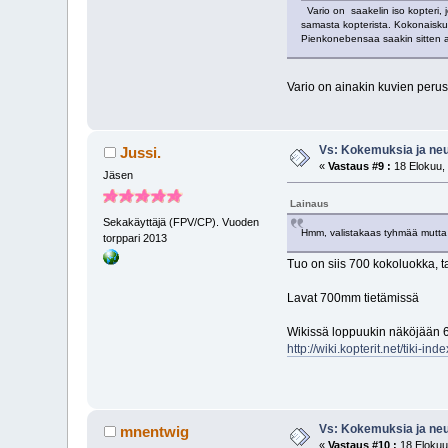
Vario on saakelin iso kopteri, 
samasta kopterista. Kokonaiskulu
Pienkonebensaa saakin sitten 
Vario on ainakin kuvien perus
Vs: Kokemuksia ja neuv
Jussi.
«
Vastaus #9 :
18 Elokuu, 
Jäsen
Lainaus
Sekakäyttäjä (FPV/CP). Vuoden
Hmm, valistakaas tyhmää mutta
torppari 2013
Tuo on siis 700 kokoluokka, ta
Lavat 700mm tietämissä
Wikissä loppuukin näköjään 60
http://wiki.kopterit.net/tiki-
Vs: Kokemuksia ja neuv
mnentwig
«
Vastaus #10 :
18 Elokuu