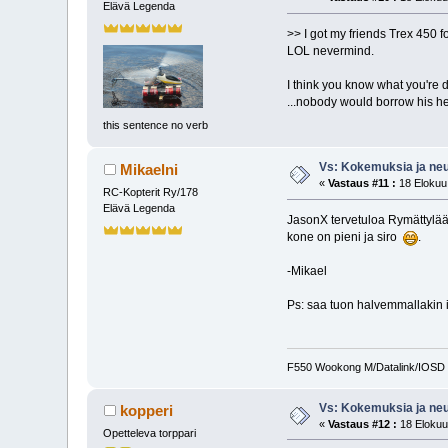
Elävä Legenda
>> I got my friends Trex 450 f
LOL nevermind.
I think you know what you're d
...nobody would borrow his he
this sentence no verb
Vs: Kokemuksia ja neuv
Mikaelni
«
Vastaus #11 :
18 Elokuu,
RC-Kopterit Ry/178
Elävä Legenda
JasonX tervetuloa Rymättylään
kone on pieni ja siro
.
-Mikael
Ps: saa tuon halvemmallakin i
F550 Wookong M/Datalink/IOSD
Vs: Kokemuksia ja neuv
kopperi
«
Vastaus #12 :
18 Elokuu
Opetteleva torppari