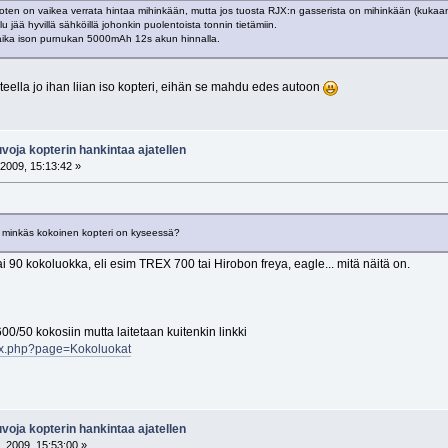
joten on vaikea verrata hintaa mihinkään, mutta jos tuosta RJX:n gasserista on mihinkään (kukaan
 jää hyvillä sähköillä johonkin puolentoista tonnin tietämiin.
aika ison purnukan 5000mAh 12s akun hinnalla.
teella jo ihan liian iso kopteri, eihän se mahdu edes autoon
oja kopterin hankintaa ajatellen
2009, 15:13:42 »
 minkäs kokoinen kopteri on kyseessä?
i 90 kokoluokka, eli esim TREX 700 tai Hirobon freya, eagle... mitä näitä on.
0/50 kokosiin mutta laitetaan kuitenkin linkki
index.php?page=Kokoluokat
oja kopterin hankintaa ajatellen
, 2009, 15:53:00 »