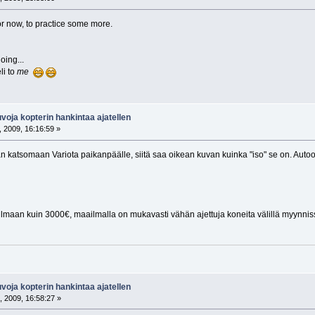
or now, to practice some more.
oing...
li to
me
oja kopterin hankintaa ajatellen
 2009, 16:16:59 »
 katsomaan Variota paikanpäälle, siitä saa oikean kuvan kuinka "iso" se on. Autoon
lmaan kuin 3000€, maailmalla on mukavasti vähän ajettuja koneita välillä myynnis
oja kopterin hankintaa ajatellen
, 2009, 16:58:27 »