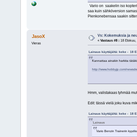
Vario on saakelin iso kopteri
saa kuin sähköversion samasta
Pienkonebensaa saakin sitte
Vs: Kokemuksia ja neuv
JasoX
«
Vastaus #8 :
18 Elokuu, 
Vieras
Lainaus käyttäjältä: keke - 18 
Kannattaa ainakin harkita tätä
http://www.hobbyjp.com/newsd
Hmm, valistakaas tyhmää mutt
Edit: tässä vielä joku kuva mi
Lainaus käyttäjältä: keke - 18 
Lainaus
Vario Benzin Trainerin kyydi