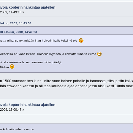
oja kopterin hankintaa ajatellen
2009, 14:49:13 »
 Elokuu, 2009, 14:43:59
 18 Elokuu, 2009, 14:40:23
utta ei kai se nyt mikään ihan helvetin kallis keksintö ole
Mikaelnilla on Vario Benzin Trainerin kyydissä jo kolmatta tuhatta euroo
ineni takavasemmalla seuraamaan mihin päädyt.
ahaa....
 1500 varmaan tms kiinni, nitro vaan haisee pahalle ja tommosta, siksi pistin kaikki
koihin crawlerin kanssa ja oli taas kauheeta ajaa drifteriä jossa akku kesti 10min max
oja kopterin hankintaa ajatellen
2009, 15:00:47 »
jo kolmatta tuhatta euroo