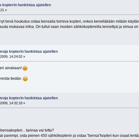
 kopterin hankintaa ajatellen
:21 »
t lievä houkutus ostaa bensalla toimiva kopteri, onkos kenelläkään mitään käytännö
muuta mukavaa infoa. On tullut vaan muiden sähkökoptereilla lennettyä ja simua on 
oja kopterin hankintaa ajatellen
2009, 14:24:02 »
teri ainakaan!
reista tiedän.
oja kopterin hankintaa ajatellen
2009, 14:32:18 »
ensakopteri... tarinaa vai totta?
 Tai parempi, osta pienen 450 sähkökopterin ja ostaa "bensa"kopteri kun osaat lentä