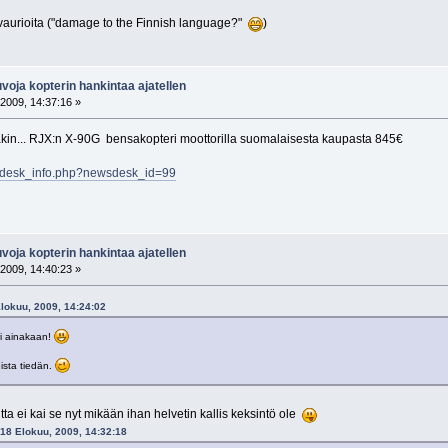
vaurioita ("damage to the Finnish language?"
)
oja kopterin hankintaa ajatellen
2009, 14:37:16 »
täkin... RJX:n X-90G bensakopteri moottorilla suomalaisesta kaupasta 845€
sdesk_info.php?newsdesk_id=99
oja kopterin hankintaa ajatellen
2009, 14:40:23 »
 Elokuu, 2009, 14:24:02
ri ainakaan!
ista tiedän.
ta ei kai se nyt mikään ihan helvetin kallis keksintö ole
 18 Elokuu, 2009, 14:32:18