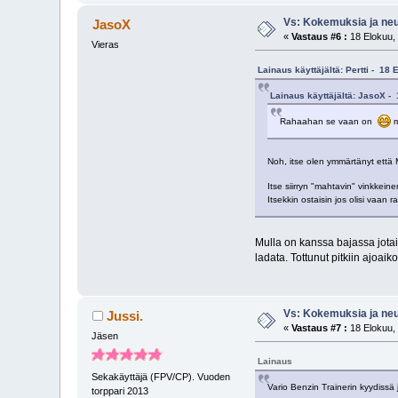
Vs: Kokemuksia ja neuv
JasoX
«
Vastaus #6 :
18 Elokuu, 
Vieras
Lainaus käyttäjältä: Pertti - 18
Lainaus käyttäjältä: JasoX -
Rahaahan se vaan on
m
Noh, itse olen ymmärtänyt että 
Itse siirryn "mahtavin" vinkke
Itsekkin ostaisin jos olisi vaan r
Mulla on kanssa bajassa jotain
ladata. Tottunut pitkiin ajoai
Vs: Kokemuksia ja neuv
Jussi.
«
Vastaus #7 :
18 Elokuu, 
Jäsen
Lainaus
Sekakäyttäjä (FPV/CP). Vuoden
Vario Benzin Trainerin kyydissä 
torppari 2013