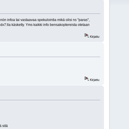
n infoa tai vastaavaa spekulointia mikä olisi ns "paras",
dx7:lla käsketty. Yms kaikki info bensakoptereista otetaan
Kirjattu
Kirjattu
ä sitä