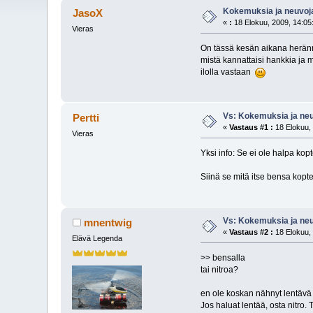
Kokemuksia ja neuvoja
JasoX
«
:
18 Elokuu, 2009, 14:05
Vieras
On tässä kesän aikana heränny
mistä kannattaisi hankkia ja 
ilolla vastaan
Vs: Kokemuksia ja neuv
Pertti
«
Vastaus #1 :
18 Elokuu, 
Vieras
Yksi info: Se ei ole halpa kop
Siinä se mitä itse bensa kopte
Vs: Kokemuksia ja neuv
mnentwig
«
Vastaus #2 :
18 Elokuu, 
Elävä Legenda
>> bensalla
tai nitroa?
en ole koskan nähnyt lentävä b
Jos haluat lentää, osta nitro.