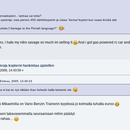
nsakopteri... tarinaa vai totta?
Tai parempi, osta pienen 450 sähkökopterin ja ostaa "bensa"kopteri kun osaat lentää sitä
urioita ("damage to the Finnish language?"
)
tro, i hate my nitro savage so much im selling it
And i got gas powered rc car and i
e.
oja kopterin hankintaa ajatellen
2009, 14:43:59 »
 Elokuu, 2009, 14:40:23
a ei kai se nyt mikään ihan helvetin kallis keksintö ole
ä Mikaelnilla on Vario Benzin Trainerin kyydissä jo kolmatta tuhatta euroo
keineni takavasemmalla seuraamaan mihin päädyt.
 rahaa....