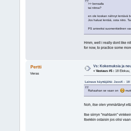
>> bensalla
tai nitroa?
en ole koskan nähnyt lentävä be
Jos haluat lentää, osta nitro. 
PS anteeksi suomenkielinen va
Hmm, well i really dont like ni
for now, to practice some mor
Vs: Kokemuksia ja neuv
Pertti
«
Vastaus #5 :
18 Elokuu, 
Vieras
Lainaus käyttäjältä: JasoX - 18
Rahaahan se vaan on
mutt
Noh, itse olen ymmärtänyt ett
Itse siirryn "mahtavin" vink
Itsekkin ostaisin jos olisi vaan