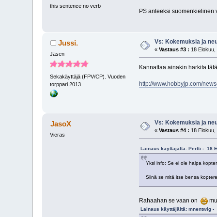
this sentence no verb
PS anteeksi suomenkielinen 
Vs: Kokemuksia ja neuv
Jussi.
«
Vastaus #3 :
18 Elokuu, 
Jäsen
Kannattaa ainakin harkita tä
Sekakäyttäjä (FPV/CP). Vuoden
http://www.hobbyjp.com/new
torppari 2013
Vs: Kokemuksia ja neuv
JasoX
«
Vastaus #4 :
18 Elokuu, 
Vieras
Lainaus käyttäjältä: Pertti - 18
Yksi info: Se ei ole halpa kopte
Siinä se mitä itse bensa koptere
Rahaahan se vaan on
mut
Lainaus käyttäjältä: mnentwig -