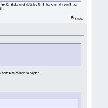
ihinkään (kukaan ei vielä tiedä) niin halvemmalla sen ilmaan
iin.
Kirjattu
solta mitä esim vario näyttää