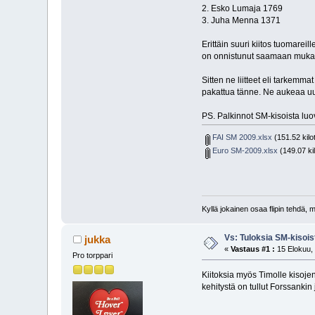
2. Esko Lumaja 1769
3. Juha Menna 1371
Erittäin suuri kiitos tuomarei
on onnistunut saamaan mukan
Sitten ne liitteet eli tarkemm
pakattua tänne. Ne aukeaa uu
PS. Palkinnot SM-kisoista luov
FAI SM 2009.xlsx
(151.52 kilo
Euro SM-2009.xlsx
(149.07 kil
Kyllä jokainen osaa flipin tehdä,
Vs: Tuloksia SM-kisois
jukka
«
Vastaus #1 :
15 Elokuu, 
Pro torppari
Kiitoksia myös Timolle kisojen
kehitystä on tullut Forssank