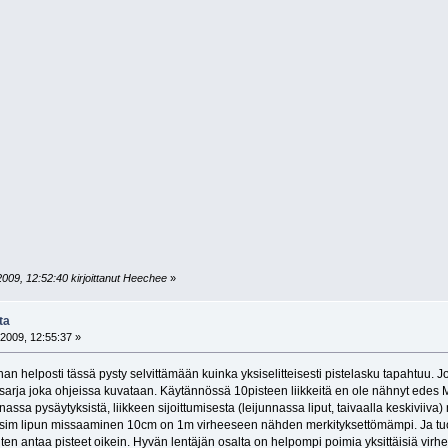
2009, 12:52:40 kirjoittanut Heechee
»
ta
2009, 12:55:37 »
ihan helposti tässä pysty selvittämään kuinka yksiselitteisesti pistelasku tapahtuu. 
ikesarja joka ohjeissa kuvataan. Käytännössä 10pisteen liikkeitä en ole nähnyt edes
assa pysäytyksistä, liikkeen sijoittumisesta (leijunnassa liput, taivaalla keskiviiv
esim lipun missaaminen 10cm on 1m virheeseen nähden merkityksettömämpi. Ja tuom
en antaa pisteet oikein. Hyvän lentäjän osalta on helpompi poimia yksittäisiä virheit