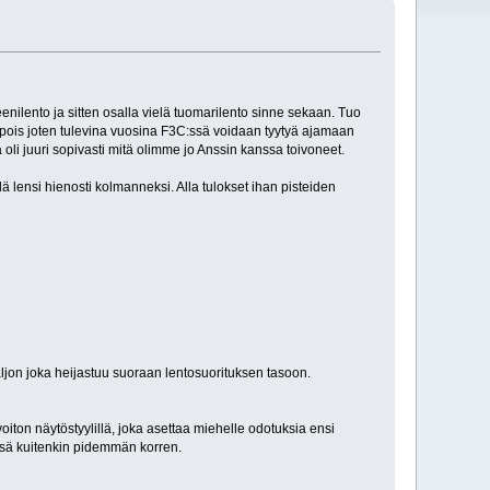
reenilento ja sitten osalla vielä tuomarilento sinne sekaan. Tuo
ä pois joten tulevina vuosina F3C:ssä voidaan tyytyä ajamaan
 oli juuri sopivasti mitä olimme jo Anssin kanssa toivoneet.
ä lensi hienosti kolmanneksi. Alla tulokset ihan pisteiden
ljon joka heijastuu suoraan lentosuorituksen tasoon.
avoiton näytöstyylillä, joka asettaa miehelle odotuksia ensi
ssä kuitenkin pidemmän korren.