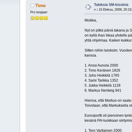
Tuloksia SM-kisoista
Timo
«
:
15 Elokuu, 2009, 20:15
Pro torppari
Moikka,
Nyt on pitkä päivä takana ja SM
on kyllä ihan liikaa yhdelle 
yhtä ohjelmaa. Kaiken kukkurak
Sitten niihin tuloksiin. Vuode
kanssa.
1. Anssi Aunola 2000
2. Timo Keränen 1826
3. Juho Heikkilä 1765
4. Sami Tarikka 1352
5. Jukka Heikkilä 1128
6. Markus Nentwig 941
Hienoa, että Markus on saatu 
Toivotaan, että Markuksella o
Eurosportti oli pienoinen tynkä
kesänä FAI-luokkaan siirtymi
1. Tero Vartiainen 2000