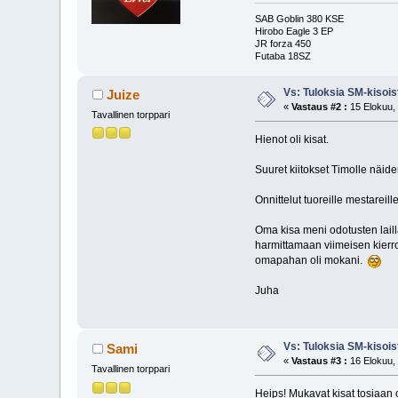
SAB Goblin 380 KSE
Hirobo Eagle 3 EP
JR forza 450
Futaba 18SZ
Vs: Tuloksia SM-kisois
Juize
«
Vastaus #2 :
15 Elokuu, 
Tavallinen torppari
Hienot oli kisat.
Suuret kiitokset Timolle näiden
Onnittelut tuoreille mestareil
Oma kisa meni odotusten lailla
harmittamaan viimeisen kierrok
omapahan oli mokani.
Juha
Vs: Tuloksia SM-kisois
Sami
«
Vastaus #3 :
16 Elokuu, 
Tavallinen torppari
Heips! Mukavat kisat tosiaan o