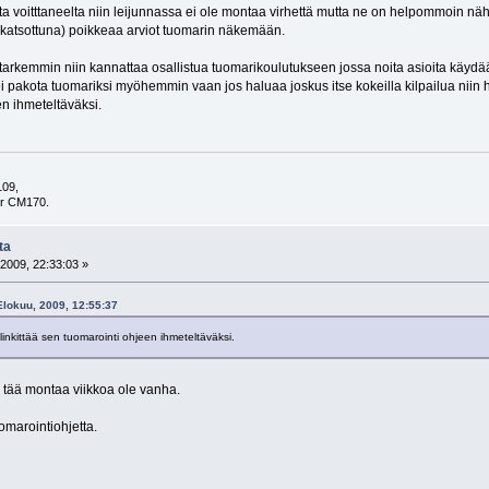
a voitttaneelta niin leijunnassa ei ole montaa virhettä mutta ne on helpommoin näht
katsottuna) poikkeaa arviot tuomarin näkemään.
tarkemmin niin kannattaa osallistua tuomarikoulutukseen jossa noita asioita käydään
i pakota tuomariksi myöhemmin vaan jos haluaa joskus itse kokeilla kilpailua niin h
en ihmeteltäväksi.
109,
er CM170.
ta
2009, 22:33:03 »
Elokuu, 2009, 12:55:37
 linkittää sen tuomarointi ohjeen ihmeteltäväksi.
i tää montaa viikkoa ole vanha.
uomarointiohjetta.