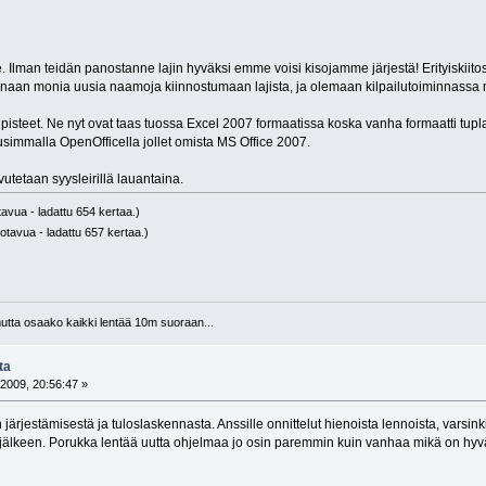
lle. Ilman teidän panostanne lajin hyväksi emme voisi kisojamme järjestä! Erityiskiit
aan monia uusia naamoja kiinnostumaan lajista, ja olemaan kilpailutoiminnassa
at pisteet. Ne nyt ovat taas tuossa Excel 2007 formaatissa koska vanha formaatti tu
simmalla OpenOfficella jollet omista MS Office 2007.
utetaan syysleirillä lauantaina.
tavua - ladattu 654 kertaa.)
otavua - ladattu 657 kertaa.)
 mutta osaako kaikki lentää 10m suoraan...
ta
2009, 20:56:47 »
 järjestämisestä ja tuloslaskennasta. Anssille onnittelut hienoista lennoista, varsink
in jälkeen. Porukka lentää uutta ohjelmaa jo osin paremmin kuin vanhaa mikä on hy