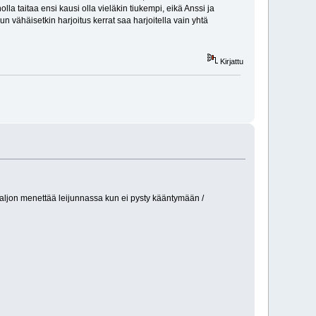
la taitaa ensi kausi olla vieläkin tiukempi, eikä Anssi ja
n vähäisetkin harjoitus kerrat saa harjoitella vain yhtä
Kirjattu
 paljon menettää leijunnassa kun ei pysty kääntymään /