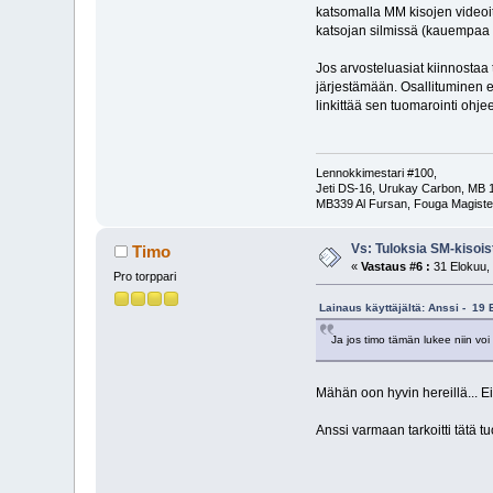
katsomalla MM kisojen videoit
katsojan silmissä (kauempaa 
Jos arvosteluasiat kiinnostaa 
järjestämään. Osallituminen e
linkittää sen tuomarointi ohje
Lennokkimestari #100,
Jeti DS-16, Urukay Carbon, MB 
MB339 Al Fursan, Fouga Magist
Vs: Tuloksia SM-kisois
Timo
«
Vastaus #6 :
31 Elokuu, 
Pro torppari
Lainaus käyttäjältä: Anssi - 19 
Ja jos timo tämän lukee niin voi
Mähän oon hyvin hereillä... E
Anssi varmaan tarkoitti tätä t