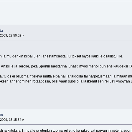
ta
2009, 22:50:52 »
 ja muidenkin kilpailujen järjestämisestä. Kiitokset myös kaikille osallistujille.
le Anssille ja Terolle, joka Sportin mestarina lunasti myös menolipun ensikaudeksi 
, tulos ei ollut mairitteleva mutta eipä näillä taidoilla tai harjoitusmäärillä mitää
sen ahnehtiminen rotaatiossa, olisi vaan suosiolla laskenut sen reilusti ympyrän ulko
ta
2009, 16:15:54 »
li ja kiitoksia Timpalle ja etenkin tuomareille, jotka jaksoivat päivän ihmetellä suo