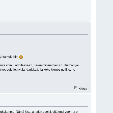
FAI-karkeloihin
n muuta voinut odottaakaan, paremmilleni hävisin. Hieman jäi
puolelle, nyt landarit katki ja koko kierros nollille, no
Kirjattu
rituksiamme. Nämä kisat ainakin osoitti, että ensi vuonna on