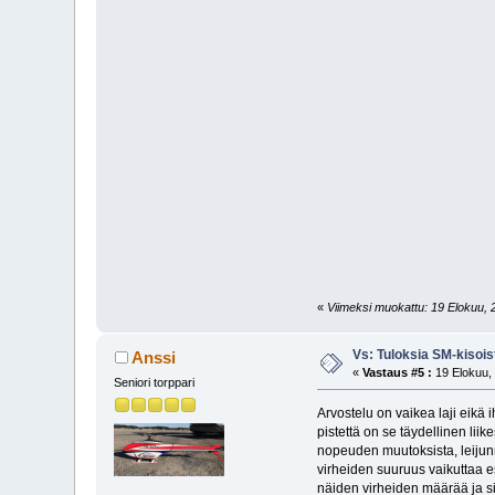
«
Viimeksi muokattu: 19 Elokuu, 
Vs: Tuloksia SM-kisois
Anssi
«
Vastaus #5 :
19 Elokuu, 
Seniori torppari
Arvostelu on vaikea laji eikä 
pistettä on se täydellinen li
nopeuden muutoksista, leijunn
virheiden suuruus vaikuttaa 
näiden virheiden määrää ja sit