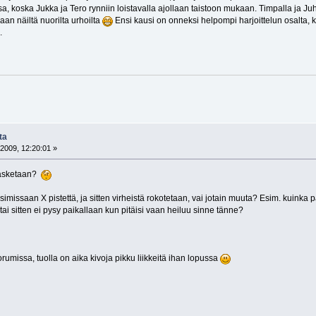
a, koska Jukka ja Tero rynniin loistavalla ajollaan taistoon mukaan. Timpalla ja Juhol
aan näiltä nuorilta urhoilta
Ensi kausi on onneksi helpompi harjoittelun osalta, ku
.
ta
2009, 12:20:01 »
lasketaan?
simissaan X pistettä, ja sitten virheistä rokotetaan, vai jotain muuta? Esim. kuinka
tai sitten ei pysy paikallaan kun pitäisi vaan heiluu sinne tänne?
oorumissa, tuolla on aika kivoja pikku liikkeitä ihan lopussa