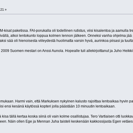
:21 »
-kisat paketissa. FAI-porukalla oli todellinen rutistus, viisi kisalentoa ja aamulla t
päivällä, alkoi lentokunto loppua kolmen lennon jälkeen. Onneksi vanha ohjelma jä
si sää oli hienoisesta viileydestä huolimatta varsin hyvä, aurinkoa piisasi ja tuulta
n 2009 Suomen mestari on Anssi Aunola. Hopealle tuli allekirjoittanut ja Juho Heikkil
mukaan. Harmi vain, että Markuksen nykyinen kalusto rajoittaa lentoaikaa hyvin pa
lisi ensi kesänä käytössä kopteri jolla päästään 10 minuutin lentoaikaan.
 kisa tällä kertaa koska siinä oli vain kolme osallistujaa. Tero Vartiaisen otti luokk
seen. Näin ollen Ege ja Mennan Juha taisteli keskenään kakkossijasta Egen vetäe