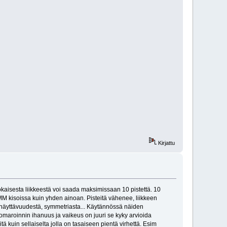
Kirjattu
Jokaisesta liikkeestä voi saada maksimissaan 10 pistettä. 10
 MM kisoissa kuin yhden ainoan. Pisteitä vähenee, liikkeen
a) näyttävuudestä, symmetriasta... Käytännössä näiden
aroinnin ihanuus ja vaikeus on juuri se kyky arvioida
ä kuin sellaiselta jolla on tasaiseen pientä virhettä. Esim