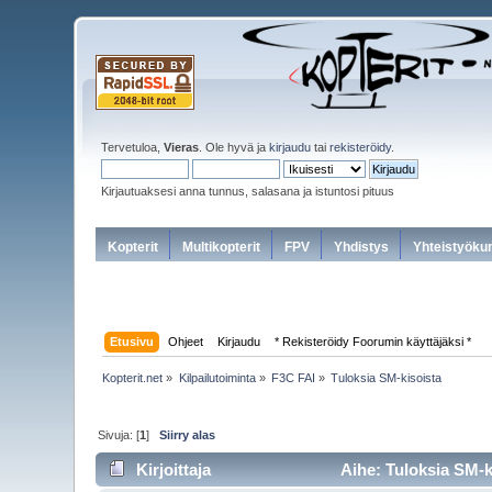
Tervetuloa,
Vieras
. Ole hyvä ja
kirjaudu
tai
rekisteröidy
.
Kirjautuaksesi anna tunnus, salasana ja istuntosi pituus
Kopterit
Multikopterit
FPV
Yhdistys
Yhteistyöku
Etusivu
Ohjeet
Kirjaudu
* Rekisteröidy Foorumin käyttäjäksi *
Kopterit.net
»
Kilpailutoiminta
»
F3C FAI
»
Tuloksia SM-kisoista
Sivuja: [
1
]
Siirry alas
Kirjoittaja
Aihe: Tuloksia SM-k