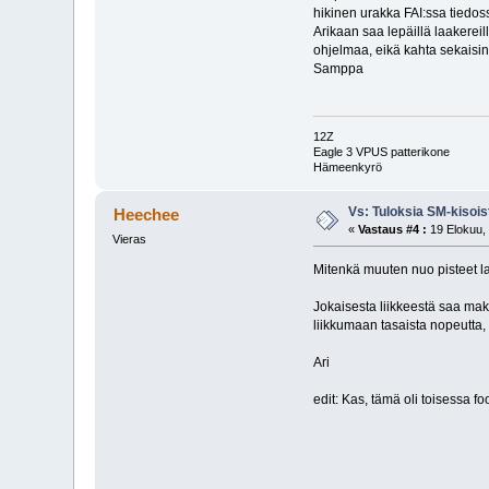
hikinen urakka FAI:ssa tiedoss
Arikaan saa lepäillä laakereill
ohjelmaa, eikä kahta sekaisin
Samppa
12Z
Eagle 3 VPUS patterikone
Hämeenkyrö
Vs: Tuloksia SM-kisois
Heechee
«
Vastaus #4 :
19 Elokuu, 
Vieras
Mitenkä muuten nuo pisteet 
Jokaisesta liikkeestä saa mak
liikkumaan tasaista nopeutta, 
Ari
edit: Kas, tämä oli toisessa f