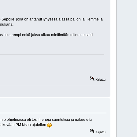
os Sepolle, joka on antanut lyhyessä ajassa paljon lajillemme ja
 mukana.
plasti suurempi enkä jaksa alkaa miettimään miten ne saisi
Kirjattu
in p ohjelmassa oli tosi hienoja suorituksia ja näkee että
vä kevään PM kisaa ajatellen
Kirjattu