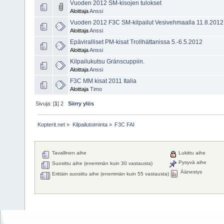
Vuoden 2012 SM-kisojen tulokset
Aloittaja
Anssi
Vuoden 2012 F3C SM-kilpailut Vesivehmaalla 11.8.2012
Aloittaja
Anssi
Epäviralliset PM-kisat Trollhättanissa 5.-6.5.2012
Aloittaja
Anssi
Kilpailukutsu Gränscuppiin.
Aloittaja
Anssi
F3C MM kisat 2011 Italia
Aloittaja
Timo
Sivuja: [
1
]
2
Siirry ylös
Kopterit.net
»
Kilpailutoiminta
»
F3C FAI
Tavallinen aihe
Lukittu aihe
Pysyvä aihe
Suosittu aihe (enemmän kuin 30 vastausta)
Äänestys
Erittäin suosittu aihe (enemmän kuin 55 vastausta)