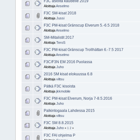
F3C asioita kaudelle 2019
Aloittaja
Anselmo
F3C SM-kisat 2018
Aloittaja
Jussi
F3C PM-kisat Gränscup Elverum 5.-6.5 2018
Aloittaja
Anselmo
SM-Mitalistit 2017
Aloittaja
TeroS
F3C PM-kisat Gränscup Trollhättan 6.-7.5 2017
Aloittaja
Anselmo
F3C/F3N EM 2016 Puolassa
Aloittaja
Juho
2016 SM kisat elokuussa 6.8
Aloittaja
viltsu
Pätkä F3C kisoista
Aloittaja
jkkmobile
F3C PM-kisat Elverum, Norja 7-8.5.2016
Aloittaja
Juho
Palkintogaala Lahdessa 2015
Aloittaja
viltsu
F3C SM 8.8.2015
Aloittaja
Juho
«
1
2
»
F3C FAI ohjelma P