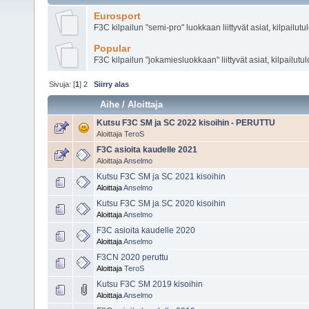
Eurosport
F3C kilpailun "semi-pro" luokkaan liittyvät asiat, kilpailutu
Popular
F3C kilpailun "jokamiesluokkaan" liittyvät asiat, kilpailutul
Sivuja: [
1
]
2
Siirry alas
Aihe
/
Aloittaja
Kutsu F3C SM ja SC 2022 kisoihin - PERUTTU
Aloittaja
TeroS
F3C asioita kaudelle 2021
Aloittaja
Anselmo
Kutsu F3C SM ja SC 2021 kisoihin
Aloittaja
Anselmo
Kutsu F3C SM ja SC 2020 kisoihin
Aloittaja
Anselmo
F3C asioita kaudelle 2020
Aloittaja
Anselmo
F3CN 2020 peruttu
Aloittaja
TeroS
Kutsu F3C SM 2019 kisoihin
Aloittaja
Anselmo