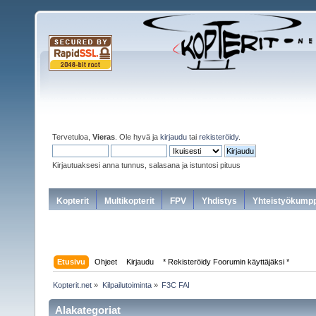
Tervetuloa,
Vieras
. Ole hyvä ja
kirjaudu
tai
rekisteröidy
.
Kirjautuaksesi anna tunnus, salasana ja istuntosi pituus
Kopterit
Multikopterit
FPV
Yhdistys
Yhteistyökumpp
Etusivu
Ohjeet
Kirjaudu
* Rekisteröidy Foorumin käyttäjäksi *
Kopterit.net
»
Kilpailutoiminta
»
F3C FAI
Alakategoriat