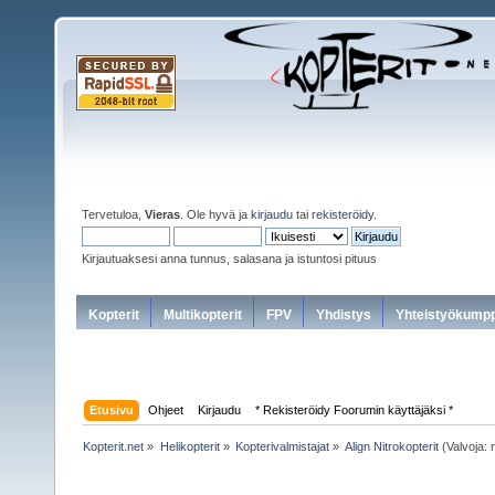
Tervetuloa,
Vieras
. Ole hyvä ja
kirjaudu
tai
rekisteröidy
.
Kirjautuaksesi anna tunnus, salasana ja istuntosi pituus
Kopterit
Multikopterit
FPV
Yhdistys
Yhteistyökumpp
Etusivu
Ohjeet
Kirjaudu
* Rekisteröidy Foorumin käyttäjäksi *
Kopterit.net
»
Helikopterit
»
Kopterivalmistajat
»
Align Nitrokopterit
(Valvoja: