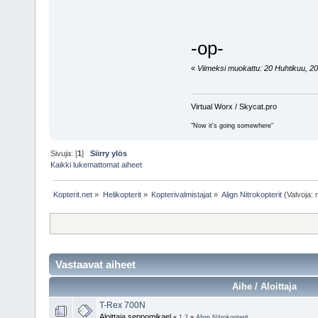
-op-
«
Viimeksi muokattu: 20 Huhtikuu, 2009
Virtual Worx / Skycat.pro
"Now it's going somewhere"
Sivuja: [
1
]
Siirry ylös
Kaikki lukemattomat aiheet
Kopterit.net
»
Helikopterit
»
Kopterivalmistajat
»
Align Nitrokopterit
(Valvoja:
Vastaavat aiheet
Aihe / Aloittaja
T-Rex 700N
Aloittaja seppomikael
«
1
2
»
Align Nitrokopterit