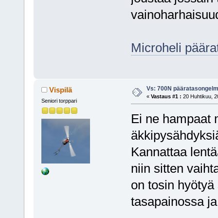
vainoharhaisuud
Microheli päära
Vs: 700N pääratasongel
Vispilä
«
Vastaus #1 :
20 Huhtikuu, 2
Seniori torppari
Ei ne hampaat m
äkkipysähdyksiä,
Kannattaa lentää
niin sitten vaih
on tosin hyötyä 
tasapainossa ja