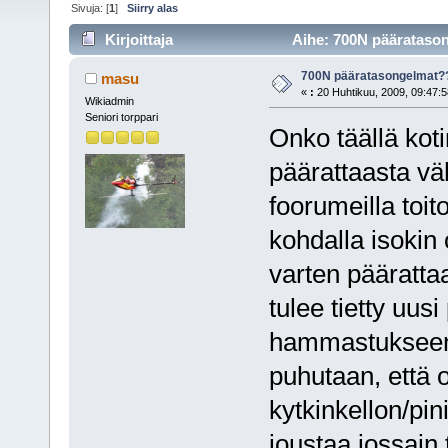
Sivuja: [
1
]
Siirry alas
Kirjoittaja
Aihe: 700N pääratason
700N pääratasongelmat?
masu
«
:
20 Huhtikuu, 2009, 09:47:5
Wikiadmin
Seniori torppari
Onko täällä ko
päärattaasta vä
foorumeilla toit
kohdalla isokin 
varten pääratta
tulee tietty uusi
hammastukseen 
puhutaan, että 
kytkinkellon/pin
joustaa jossain