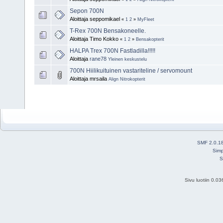
Sepon 700N
Aloittaja seppomikael
«
1
2
»
MyFleet
T-Rex 700N Bensakoneelle.
Aloittaja Timo Kokko
«
1
2
»
Bensakopterit
HALPA Trex 700N Fastladilla!!!!!
Aloittaja
rane78
Yleinen keskustelu
700N Hiilikuituinen vastariteline / servomount
Aloittaja mrsaila
Align Nitrokopterit
SMF 2.0.1
Simp
S
Sivu luotiin 0.0