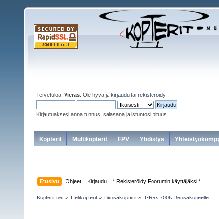
Tervetuloa,
Vieras
. Ole hyvä ja
kirjaudu
tai
rekisteröidy
.
Kirjautuaksesi anna tunnus, salasana ja istuntosi pituus
Kopterit
Multikopterit
FPV
Yhdistys
Yhteistyökumpp
Etusivu
Ohjeet
Kirjaudu
* Rekisteröidy Foorumin käyttäjäksi *
Kopterit.net
»
Helikopterit
»
Bensakopterit
»
T-Rex 700N Bensakoneelle.