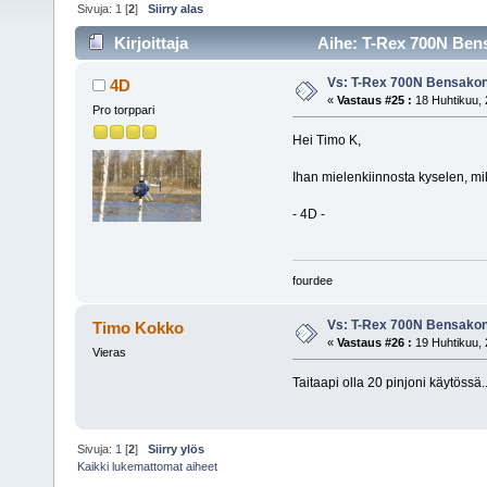
Sivuja:
1
[
2
]
Siirry alas
Kirjoittaja
Aihe: T-Rex 700N Bens
Vs: T-Rex 700N Bensakon
4D
«
Vastaus #25 :
18 Huhtikuu, 
Pro torppari
Hei Timo K,
Ihan mielenkiinnosta kyselen, mik
- 4D -
fourdee
Vs: T-Rex 700N Bensakon
Timo Kokko
«
Vastaus #26 :
19 Huhtikuu, 
Vieras
Taitaapi olla 20 pinjoni käytössä.
Sivuja:
1
[
2
]
Siirry ylös
Kaikki lukemattomat aiheet