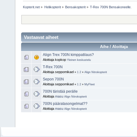
Kopterit.net
»
Helikopterit
»
Bensakopterit
»
T-Rex 700N Bensakoneelle.
Vastaavat aiheet
Aihe / Aloittaja
Align Trex 700N kimppatilaus?
Aloittaja kopkop
Yleinen keskustelu
T-Rex 700N
Aloittaja seppomikael
«
1
2
»
Align Nitrokopterit
Sepon 700N
Aloittaja seppomikael
«
1
2
»
MyFleet
700N täristää perälle
Aloittaja
masu
Align Nitrokopterit
700N pääratasongelmat??
Aloittaja
masu
Align Nitrokopterit