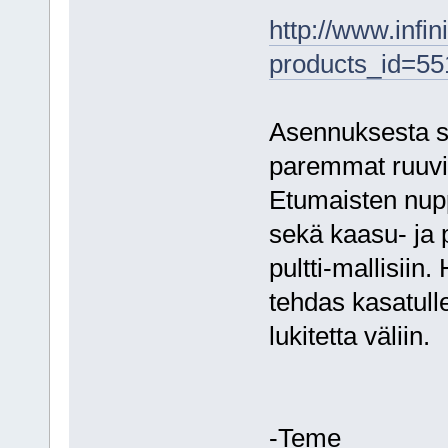
http://www.infi
products_id=55
Asennuksesta se
paremmat ruuvit,
Etumaisten nupp
sekä kaasu- ja 
pultti-mallisiin
tehdas kasatulle,
lukitetta väliin.
-Teme