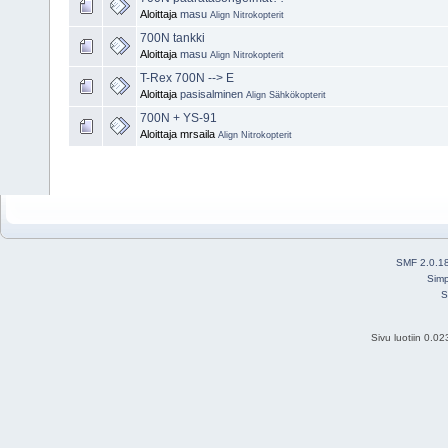
Aloittaja
masu
Align Nitrokopterit
700N tankki
Aloittaja
masu
Align Nitrokopterit
T-Rex 700N --> E
Aloittaja
pasisalminen
Align Sähkökopterit
700N + YS-91
Aloittaja mrsaila
Align Nitrokopterit
SMF 2.0.1
Simp
S
Sivu luotiin 0.0