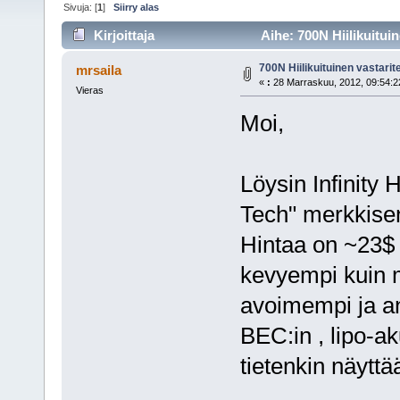
Sivuja: [
1
]
Siirry alas
Kirjoittaja
Aihe: 700N Hiilikuitui
700N Hiilikuituinen vastarit
mrsaila
«
:
28 Marraskuu, 2012, 09:54:2
Vieras
Moi,
Löysin Infinity 
Tech" merkkisen 
Hintaa on ~23$ p
kevyempi kuin 
avoimempi ja a
BEC:in , lipo-ak
tietenkin näyt