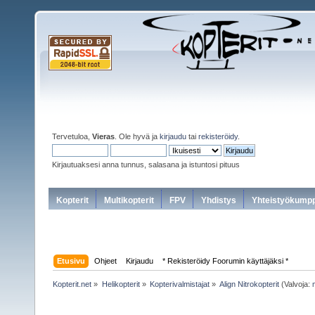
Tervetuloa,
Vieras
. Ole hyvä ja
kirjaudu
tai
rekisteröidy
.
Kirjautuaksesi anna tunnus, salasana ja istuntosi pituus
Kopterit
Multikopterit
FPV
Yhdistys
Yhteistyökumpp
Etusivu
Ohjeet
Kirjaudu
* Rekisteröidy Foorumin käyttäjäksi *
Kopterit.net
»
Helikopterit
»
Kopterivalmistajat
»
Align Nitrokopterit
(Valvoja: