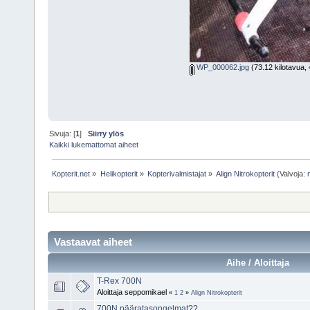
WP_000062.jpg
(73.12 kilotavua, 
Sivuja: [
1
]
Siirry ylös
Kaikki lukemattomat aiheet
Kopterit.net
»
Helikopterit
»
Kopterivalmistajat
»
Align Nitrokopterit
(Valvoja:
Vastaavat aiheet
Aihe / Aloittaja
T-Rex 700N
Aloittaja seppomikael
«
1
2
»
Align Nitrokopterit
700N pääratasongelmat??