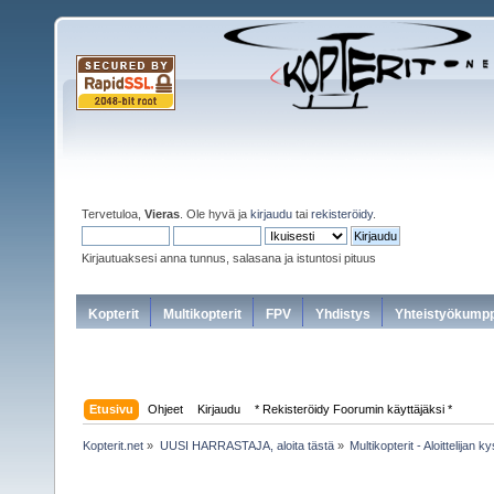
Tervetuloa,
Vieras
. Ole hyvä ja
kirjaudu
tai
rekisteröidy
.
Kirjautuaksesi anna tunnus, salasana ja istuntosi pituus
Kopterit
Multikopterit
FPV
Yhdistys
Yhteistyökumpp
Etusivu
Ohjeet
Kirjaudu
* Rekisteröidy Foorumin käyttäjäksi *
Kopterit.net
»
UUSI HARRASTAJA, aloita tästä
»
Multikopterit - Aloittelijan