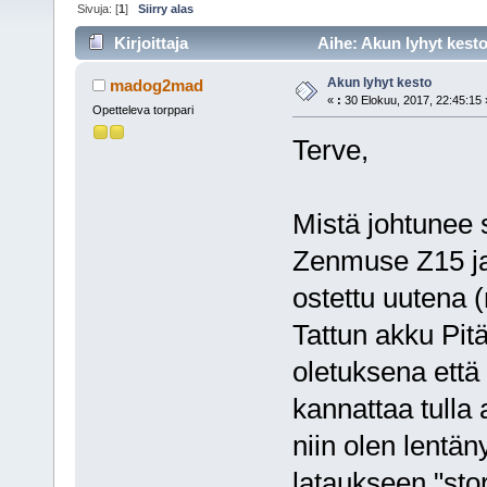
Sivuja: [
1
]
Siirry alas
Kirjoittaja
Aihe: Akun lyhyt kesto
Akun lyhyt kesto
madog2mad
«
:
30 Elokuu, 2017, 22:45:15 
Opetteleva torppari
Terve,
Mistä johtunee
Zenmuse Z15 ja
ostettu uutena 
Tattun akku Pitä
oletuksena että "
kannattaa tulla 
niin olen lentän
lataukseen "stor