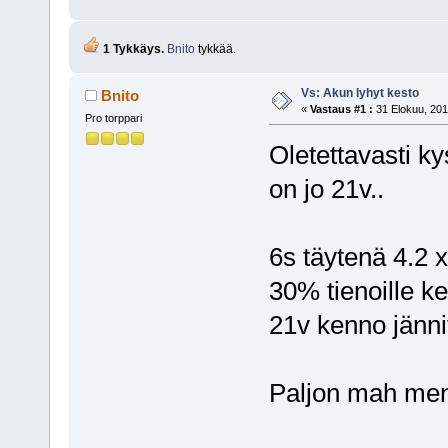
1 Tykkäys.
Bnito
tykkää.
Vs: Akun lyhyt kesto
Bnito
«
Vastaus #1 :
31 Elokuu, 201
Pro torppari
Oletettavasti k
on jo 21v..
6s täytenä 4.2 x
30% tienoille ke
21v kenno jänni
Paljon mah mene