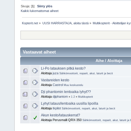
Sivuja: [
1
]
Siirry ylös
Kaikki lukemattomat aiheet
Kopterit.net
»
UUSI HARRASTAJA, aloita tästä
»
Multikopterit - Aloittelijan
Vastaavat aiheet
Aihe / Aloittaja
Li-Po latauksen pitkä kesto?
Aloittaja
juza
Sähkömoottorit, noparit, akut, laturit ja becit
Vastareiden kesto
Aloittaja
Castrol
Muu keskustelu
Dji phantomin lentoaika lyhyt??
Aloittaja
djiphantom
«
1
2
»
Multikopterit
Lyhyt lataus/lentoaika uusilla lipoilla
Aloittaja
tkpilot
Sähkömoottorit, noparit, akut, laturit ja becit
Akun kesto/latauskerrat?
Aloittaja Perusmalli QRX-350
Sähkömoottorit, noparit, akut, laturit ja 