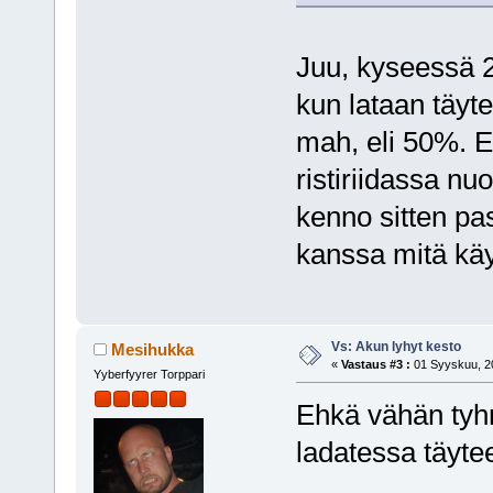
Juu, kyseessä 2
kun lataan täyt
mah, eli 50%. E
ristiriidassa nu
kenno sitten pa
kanssa mitä kä
Vs: Akun lyhyt kesto
Mesihukka
«
Vastaus #3 :
01 Syyskuu, 20
Yyberfyyrer Torppari
Ehkä vähän tyh
ladatessa täytee