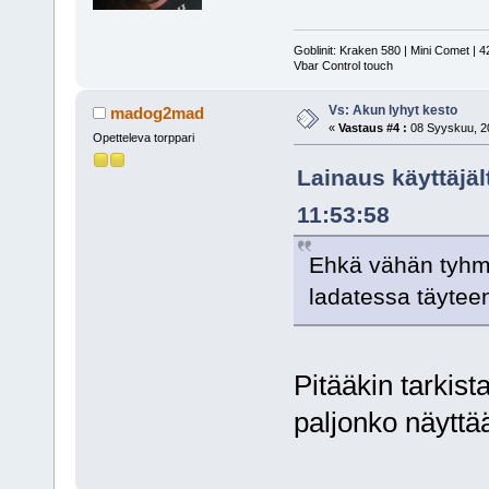
Goblinit: Kraken 580 | Mini Comet | 4
Vbar Control touch
Vs: Akun lyhyt kesto
madog2mad
«
Vastaus #4 :
08 Syyskuu, 20
Opetteleva torppari
Lainaus käyttäjä
11:53:58
Ehkä vähän tyhm
ladatessa täyteen?
Pitääkin tarkist
paljonko näyttä