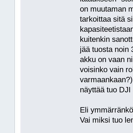
on muutaman min
tarkoittaa sitä s
kapasiteetistaa
kuitenkin sanot
jää tuosta noin
akku on vaan nii
voisinko vain ro
varmaankaan?) O
näyttää tuo DJI 
Eli ymmärränkö
Vai miksi tuo le