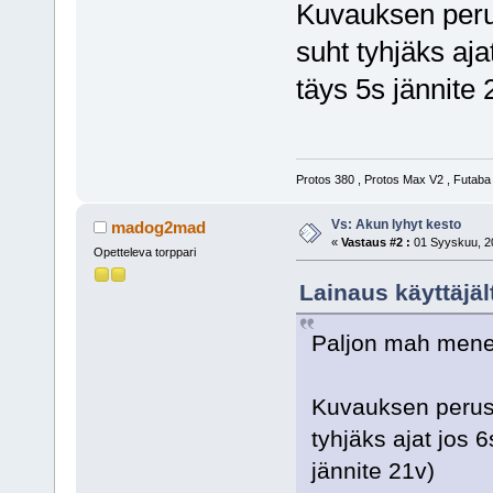
Kuvauksen perust
suht tyhjäks aja
täys 5s jännite 
Protos 380 , Protos Max V2 , Futab
Vs: Akun lyhyt kesto
madog2mad
«
Vastaus #2 :
01 Syyskuu, 20
Opetteleva torppari
Lainaus käyttäjäl
Paljon mah menee
Kuvauksen peruste
tyhjäks ajat jos 
jännite 21v)