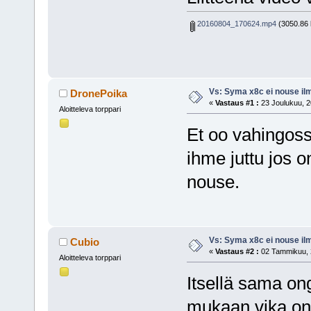
20160804_170624.mp4
(3050.86 k
Vs: Syma x8c ei nouse il
DronePoika
«
Vastaus #1 :
23 Joulukuu, 2
Aloitteleva torppari
Et oo vahingoss
ihme juttu jos o
nouse.
Vs: Syma x8c ei nouse il
Cubio
«
Vastaus #2 :
02 Tammikuu, 2
Aloitteleva torppari
Itsellä sama o
mukaan vika on 