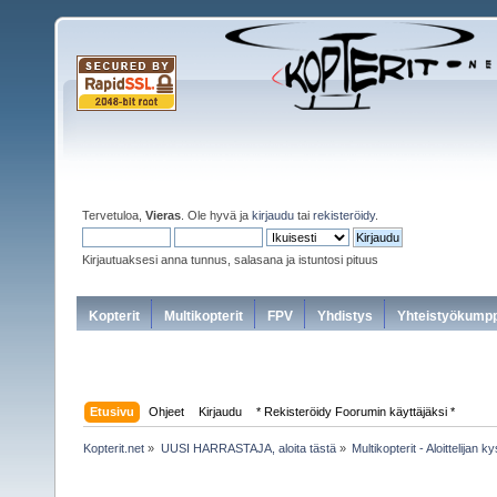
Tervetuloa,
Vieras
. Ole hyvä ja
kirjaudu
tai
rekisteröidy
.
Kirjautuaksesi anna tunnus, salasana ja istuntosi pituus
Kopterit
Multikopterit
FPV
Yhdistys
Yhteistyökumpp
Etusivu
Ohjeet
Kirjaudu
* Rekisteröidy Foorumin käyttäjäksi *
Kopterit.net
»
UUSI HARRASTAJA, aloita tästä
»
Multikopterit - Aloittelijan