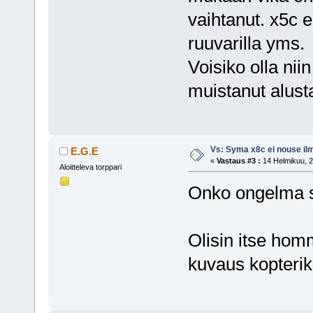
vaihtanut. x5c 
ruuvarilla yms.
Voisiko olla nii
muistanut alusta
Vs: Syma x8c ei nouse il
E.G.E
«
Vastaus #3 :
14 Helmikuu, 2
Aloitteleva torppari
Onko ongelma s
Olisin itse h
kuvaus kopterik