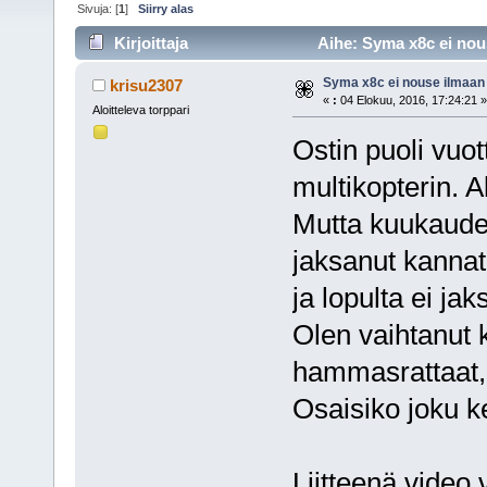
Sivuja: [
1
]
Siirry alas
Kirjoittaja
Aihe: Syma x8c ei nou
Syma x8c ei nouse ilmaan
krisu2307
«
:
04 Elokuu, 2016, 17:24:21 »
Aloitteleva torppari
Ostin puoli vuot
multikopterin. A
Mutta kuukauden
jaksanut kannat
ja lopulta ei j
Olen vaihtanut k
hammasrattaat, 
Osaisiko joku ke
Liitteenä video 