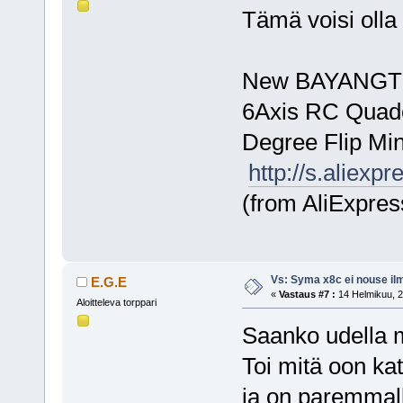
Tämä voisi olla 
New BAYANGTO
6Axis RC Quadc
Degree Flip Mi
http://s.aliex
(from AliExpres
Vs: Syma x8c ei nouse il
E.G.E
«
Vastaus #7 :
14 Helmikuu, 2
Aloitteleva torppari
Saanko udella 
Toi mitä oon kat
ja on paremmal