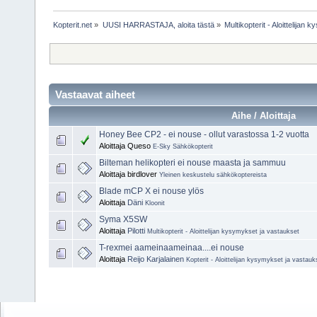
Kopterit.net
»
UUSI HARRASTAJA, aloita tästä
»
Multikopterit - Aloittelijan
Vastaavat aiheet
Aihe / Aloittaja
Honey Bee CP2 - ei nouse - ollut varastossa 1-2 vuotta
Aloittaja Queso
E-Sky Sähkökopterit
Bilteman helikopteri ei nouse maasta ja sammuu
Aloittaja birdlover
Yleinen keskustelu sähkökoptereista
Blade mCP X ei nouse ylös
Aloittaja
Däni
Kloonit
Syma X5SW
Aloittaja
Pilotti
Multikopterit - Aloittelijan kysymykset ja vastaukset
T-rexmei aameinaameinaa....ei nouse
Aloittaja
Reijo Karjalainen
Kopterit - Aloittelijan kysymykset ja vastauk