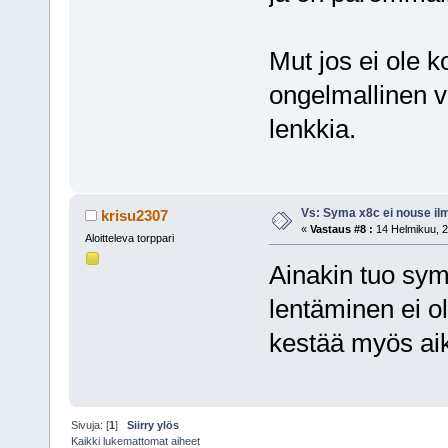
Mut jos ei ole 
ongelmallinen ve
lenkkia.
Vs: Syma x8c ei nouse il
krisu2307
«
Vastaus #8 :
14 Helmikuu, 2
Aloitteleva torppari
Ainakin tuo syma
lentäminen ei o
kestää myös ai
Sivuja: [
1
]
Siirry ylös
Kaikki lukemattomat aiheet