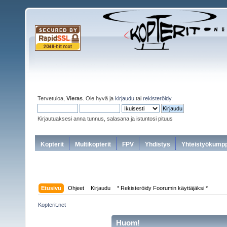
Tervetuloa,
Vieras
. Ole hyvä ja
kirjaudu
tai
rekisteröidy
.
Kirjautuaksesi anna tunnus, salasana ja istuntosi pituus
Kopterit
Multikopterit
FPV
Yhdistys
Yhteistyökumpp
Etusivu
Ohjeet
Kirjaudu
* Rekisteröidy Foorumin käyttäjäksi *
Kopterit.net
Huom!