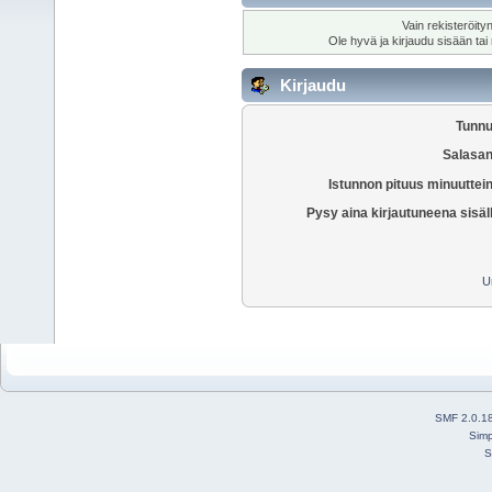
Vain rekisteröity
Ole hyvä ja kirjaudu sisään tai
Kirjaudu
Tunnu
Salasan
Istunnon pituus minuuttei
Pysy aina kirjautuneena sisäl
U
SMF 2.0.1
Simp
S