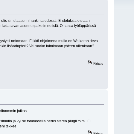
olis simulaattorin hankinta edessä. Ehdotuksia otetaan
öysin ladattavan asennuspaketin netistä. Omassa työläppärissä
n pystyisi antamaan. Elikkä ohjaimena mulla on Walkeran devo
jokin lisäadapteri? Vai saako toimimaan yhteen ollenkaan?
Kirjattu
hitaammin jatkos...
simutin ja kyl se tommosella perus stereo plugil toimi. Eli
ehi tekkee.
Kirjattu