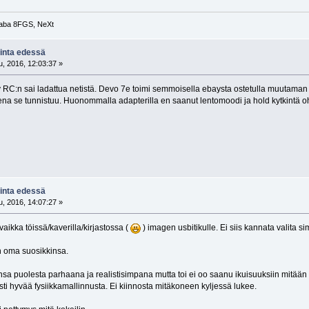
taba 8FGS, NeXt
kinta edessä
, 2016, 12:03:37 »
ly RC:n sai ladattua netistä. Devo 7e toimi semmoisella ebaysta ostetulla muutaman
mena se tunnistuu. Huonommalla adapterilla en saanut lentomoodi ja hold kytkintä oh
kinta edessä
, 2016, 14:07:27 »
vaikka töissä/kaverilla/kirjastossa (
) imagen usbitikulle. Ei siis kannata valita si
n oma suosikkinsa.
a puolesta parhaana ja realistisimpana mutta toi ei oo saanu ikuisuuksiin mitään pä
sti hyvää fysiikkamallinnusta. Ei kiinnosta mitäkoneen kyljessä lukee.