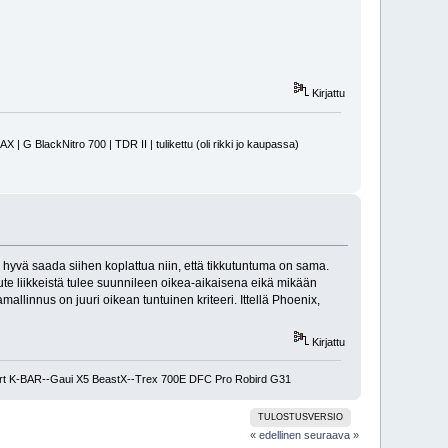
Kirjattu
 BlackNitro 700 | TDR II | tulikettu (oli rikki jo kaupassa)
i hyvä saada siihen koplattua niin, että tikkutuntuma on sama.
laute liikkeistä tulee suunnileen oikea-aikaisena eikä mikään
amallinnus on juuri oikean tuntuinen kriteeri. Ittellä Phoenix,
Kirjattu
ort K-BAR--Gaui X5 BeastX--Trex 700E DFC Pro Robird G31
TULOSTUSVERSIO
« edellinen
seuraava »