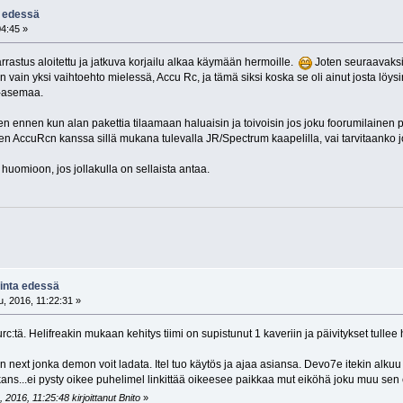
a edessä
04:45 »
arrastus aloitettu ja jatkuva korjailu alkaa käymään hermoille.
Joten seuraavaksi 
on vain yksi vaihtoehto mielessä, Accu Rc, ja tämä siksi koska se oli ainut josta l
 -asemaa.
n ennen kun alan pakettia tilaamaan haluaisin ja toivoisin jos joku foorumilaine
en AccuRcn kanssa sillä mukana tulevalla JR/Spectrum kaapelilla, vai tarvitaanko 
huomioon, jos jollakulla on sellaista antaa.
kinta edessä
, 2016, 11:22:31 »
rc:tä. Helifreakin mukaan kehitys tiimi on supistunut 1 kaveriin ja päivitykset tullee 
in next jonka demon voit ladata. Itel tuo käytös ja ajaa asiansa. Devo7e itekin alkuu 
 kans...ei pysty oikee puhelimel linkittää oikeesee paikkaa mut eiköhä joku muu sen 
2016, 11:25:48 kirjoittanut Bnito
»