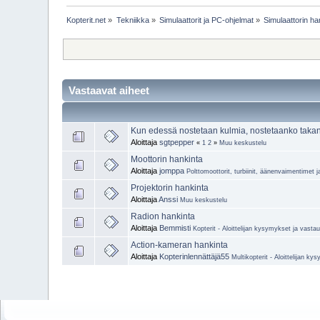
Kopterit.net
»
Tekniikka
»
Simulaattorit ja PC-ohjelmat
»
Simulaattorin h
Vastaavat aiheet
Kun edessä nostetaan kulmia, nostetaanko tak
Aloittaja
sgtpepper
«
1
2
»
Muu keskustelu
Moottorin hankinta
Aloittaja
jomppa
Polttomoottorit, turbiinit, äänenvaimentimet j
Projektorin hankinta
Aloittaja
Anssi
Muu keskustelu
Radion hankinta
Aloittaja
Bemmisti
Kopterit - Aloittelijan kysymykset ja vasta
Action-kameran hankinta
Aloittaja
Kopterinlennättäjä55
Multikopterit - Aloittelijan k