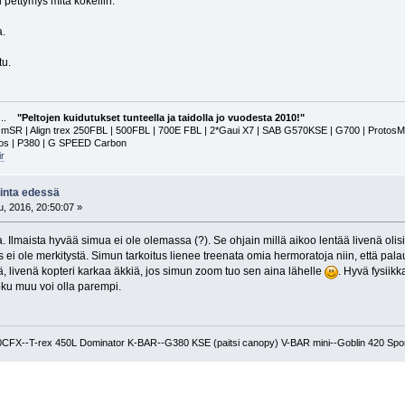
 pettymys mitä kokeilin.
a.
tu.
a...
"Peltojen kuidutukset tunteella ja taidolla jo vuodesta 2010!"
 | Align trex 250FBL | 500FBL | 700E FBL | 2*Gaui X7 | SAB G570KSE | G700 | ProtosMAX | G
tos | P380 | G SPEED Carbon
r
kinta edessä
, 2016, 20:50:07 »
 Ilmaista hyvää simua ei ole olemassa (?). Se ohjain millä aikoo lentää livenä olis
tms ei ole merkitystä. Simun tarkoitus lienee treenata omia hermoratoja niin, että pa
, livenä kopteri karkaa äkkiä, jos simun zoom tuo sen aina lähelle
. Hyvä fysiikk
joku muu voi olla parempi.
0CFX--T-rex 450L Dominator K-BAR--G380 KSE (paitsi canopy) V-BAR mini--Goblin 420 Sp