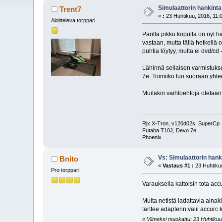
Simulaattorin hankint
Trent7
«
:
23 Huhtikuu, 2016, 11:
Aloitteleva torppari
Parilla pikku kopulla on nyt h
vastaan, mutta tällä hetkellä 
puhtia löytyy, mutta ei dvd/cd
Lähinnä sellaisen varmistukse
7e. Toimiiko tuo suoraan yhte
Muitakin vaihtoehtoja otetaan 
Rjx X-Tron, v120d02s, SuperCp
Futaba T10J, Devo 7e
Phoenix
Vs: Simulaattorin han
Bnito
«
Vastaus #1 :
23 Huhtikuu
Pro torppari
Varauksella kattoisin tota accu
Muita netistä ladattavia ainak
tarttee adapterin välii accurc
«
Viimeksi muokattu: 23 Huhtikuu, 