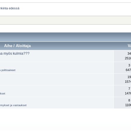
ankinta edessä
Aihe / Aloittaja
V
ana myös kulmia???
34
251
3
647
a polttoaineet
19
157
7
147
ukset
8
110
ysymykset ja vastaukset