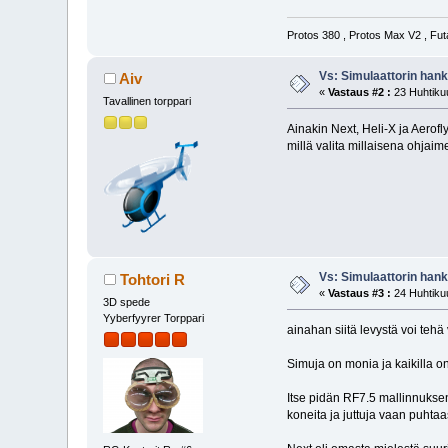
Protos 380 , Protos Max V2 , Fu
Vs: Simulaattorin han
Aiv
«
Vastaus #2 :
23 Huhtikuu
Tavallinen torppari
Ainakin Next, Heli-X ja Aerof
millä valita millaisena ohjai
Vs: Simulaattorin han
Tohtori R
«
Vastaus #3 :
24 Huhtikuu
3D spede
Yyberfyyrer Torppari
ainahan siitä levystä voi tehä 
Simuja on monia ja kaikilla o
Itse pidän RF7.5 mallinnuksens
koneita ja juttuja vaan puhtaa