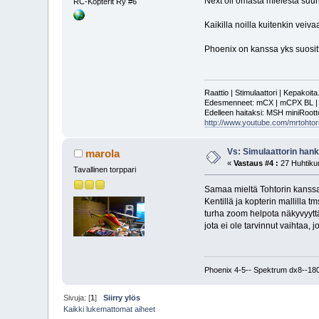
Next oli omasta mielestä suuri
RC-Kopterit Ry #6
Kaikilla noilla kuitenkin veiva
Phoenix on kanssa yks suosit
Raattio | Stimulaattori | Kepakoit
Edesmenneet: mCX | mCPX BL | mSR
Edelleen haitaksi: MSH miniRoot
http://www.youtube.com/mrtohtori
Vs: Simulaattorin han
marola
«
Vastaus #4 :
27 Huhtikuu
Tavallinen torppari
Samaa mieltä Tohtorin kanssa.
Kentillä ja kopterin mallilla 
turha zoom helpota näkyvyyttä
jota ei ole tarvinnut vaihtaa, 
Phoenix 4-5-- Spektrum dx8--18
Sivuja: [
1
]
Siirry ylös
Kaikki lukemattomat aiheet