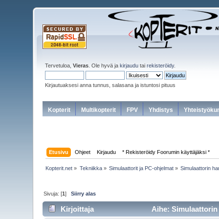
Tervetuloa,
Vieras
. Ole hyvä ja
kirjaudu
tai
rekisteröidy
.
Kirjautuaksesi anna tunnus, salasana ja istuntosi pituus
Kopterit
Multikopterit
FPV
Yhdistys
Yhteistyöku
Etusivu
Ohjeet
Kirjaudu
* Rekisteröidy Foorumin käyttäjäksi *
Kopterit.net
»
Tekniikka
»
Simulaattorit ja PC-ohjelmat
»
Simulaattorin h
Sivuja: [
1
]
Siirry alas
Kirjoittaja
Aihe: Simulaattorin