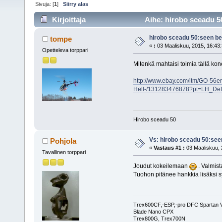
Sivuja: [
1
]
Siirry alas
Kirjoittaja
Aihe: hirobo sceadu 5
hirobo sceadu 50:seen b
tompe
«
:
03 Maaliskuu, 2015, 16:43:
Opetteleva torppari
Mitenkä mahtaisi toimia tällä kon
http://www.ebay.com/itm/GO-56e
Hell-/131283476878?pt=LH_De
Hirobo sceadu 50
Vs: hirobo sceadu 50:se
Pohjola
«
Vastaus #1 :
03 Maaliskuu, 
Tavallinen torppari
Joudut kokeilemaan
. Valmist
Tuohon pitänee hankkia lisäksi s
Trex600CF,-ESP,-pro DFC Spartan 
Blade Nano CPX
Trex800G, Trex700N