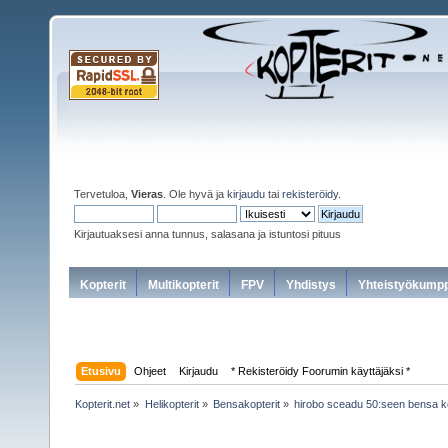
Tervetuloa,
Vieras
. Ole hyvä ja
kirjaudu
tai
rekisteröidy
.
Kirjautuaksesi anna tunnus, salasana ja istuntosi pituus
Kopterit
Multikopterit
FPV
Yhdistys
Yhteistyökumpp
Etusivu
Ohjeet
Kirjaudu
* Rekisteröidy Foorumin käyttäjäksi *
Kopterit.net
»
Helikopterit
»
Bensakopterit
»
hirobo sceadu 50:seen bensa k