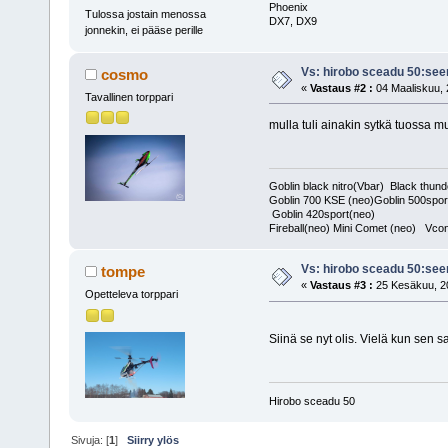
Phoenix
Tulossa jostain menossa
DX7, DX9
jonnekin, ei pääse perille
Vs: hirobo sceadu 50:se
cosmo
«
Vastaus #2 :
04 Maaliskuu, 
Tavallinen torppari
mulla tuli ainakin sytkä tuossa
Goblin black nitro(Vbar) Black thund
Goblin 700 KSE (neo)Goblin 500spor
Goblin 420sport(neo)
Fireball(neo) Mini Comet (neo) Vcon
Vs: hirobo sceadu 50:se
tompe
«
Vastaus #3 :
25 Kesäkuu, 20
Opetteleva torppari
Siinä se nyt olis. Vielä kun sen 
Hirobo sceadu 50
Sivuja: [
1
]
Siirry ylös