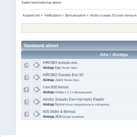
Kaikki lukemattomat aiheet
Kopterit.net
»
Helikopterit
»
Bensakopterit
»
hirobo sceadu 50:seen bensa k
Vastaavat aiheet
Aihe / Aloittaja
HIROBO sceadu evo.
Aloittaja
Ege
Hirobo Nitro
HIROBO Sceadu Evo 50
Aloittaja
Juize
Hirobo Nitro
t rex 600 bensa
Aloittaja
vimpu
«
1
2
»
Bensakopterit
Hirobo Sceadu Evo+nyt myös Raptor
Aloittaja
Nysse
Kuvia torppauksista ja vahingoista
600 (Nitro & Bensa)
Aloittaja JCA
Setupit koneittain