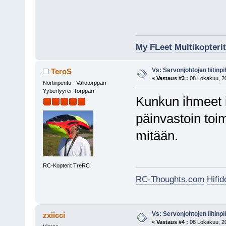
My FLeet
Multikopterit
Vs: Servonjohtojen liitinpi
TeroS
«
Vastaus #3 :
08 Lokakuu, 20
Nörtinpentu - Valiotorppari
Yyberfyyrer Torppari
Kunkun ihmeet i
päinvastoin toim
mitään.
RC-Kopterit TreRC
RC-Thoughts.com
Hifi
Vs: Servonjohtojen liitinpi
zxiicci
«
Vastaus #4 :
08 Lokakuu, 20