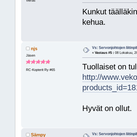
Vieras
Kunkut täälläkin
kehua.
Vs: Servonjohtojen liitinpi
njs
«
Vastaus #5 :
08 Lokakuu, 20
Jäsen
Tuollaiset on tul
RC-Kopterit Ry #65
http://www.vek
products_id=18
Hyvät on ollut.
Vs: Servonjohtojen liitinpi
Sämpy