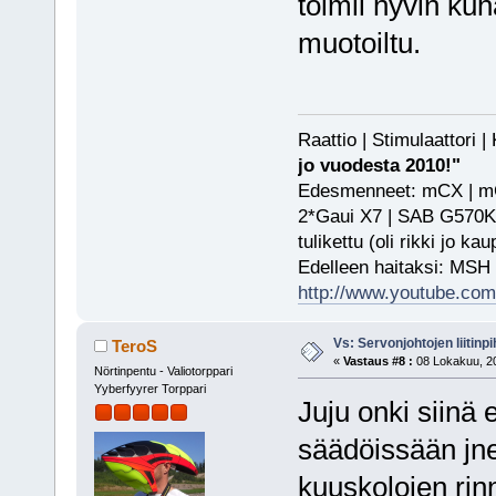
toimii hyvin kuha
muotoiltu.
Raattio | Stimulaattori
jo vuodesta 2010!"
Edesmenneet: mCX | mCP
2*Gaui X7 | SAB G570KS
tulikettu (oli rikki jo ka
Edelleen haitaksi: MSH
http://www.youtube.com/
Vs: Servonjohtojen liitinpi
TeroS
«
Vastaus #8 :
08 Lokakuu, 20
Nörtinpentu - Valiotorppari
Yyberfyyrer Torppari
Juju onki siinä 
säädöissään jne
kuuskolojen rin