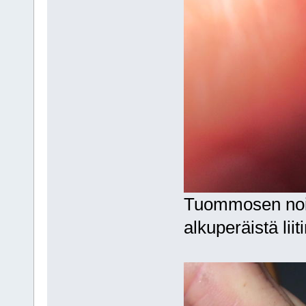
Tuommosen noill
alkuperäistä lii