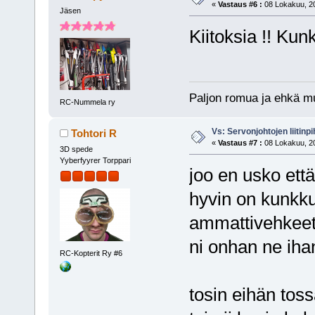
«
Vastaus #6 :
08 Lokakuu, 20
Jäsen
Kiitoksia !! Kunku
Paljon romua ja ehkä m
RC-Nummela ry
Vs: Servonjohtojen liitinpi
Tohtori R
«
Vastaus #7 :
08 Lokakuu, 20
3D spede
Yyberfyyrer Torppari
joo en usko ett
hyvin on kunkk
ammattivehkeet s
ni onhan ne ihan
RC-Kopterit Ry #6
tosin eihän toss