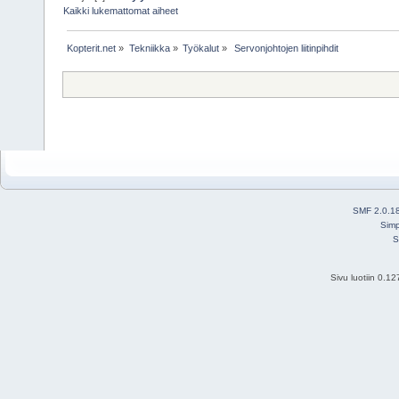
Kaikki lukemattomat aiheet
Kopterit.net
»
Tekniikka
»
Työkalut
»
 Servonjohtojen liitinpihdit
SMF 2.0.1
Simp
S
Sivu luotiin 0.1