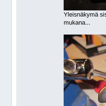
Yleisnäkymä sisä
mukana...