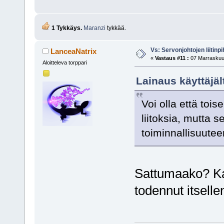
1 Tykkäys.
Maranzi
tykkää.
Vs: Servonjohtojen liitinpi
LanceaNatrix
«
Vastaus #11 :
07 Marraskuu,
Aloitteleva torppari
Lainaus käyttäjäl
Voi olla että tois
liitoksia, mutta 
toiminnallisuute
Sattumaako? Kat
todennut itsellen