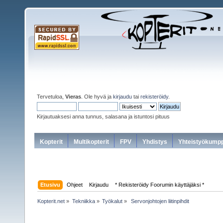
Tervetuloa,
Vieras
. Ole hyvä ja
kirjaudu
tai
rekisteröidy
.
Kirjautuaksesi anna tunnus, salasana ja istuntosi pituus
Kopterit
Multikopterit
FPV
Yhdistys
Yhteistyökumpp
Etusivu
Ohjeet
Kirjaudu
* Rekisteröidy Foorumin käyttäjäksi *
Kopterit.net
»
Tekniikka
»
Työkalut
»
 Servonjohtojen liitinpihdit