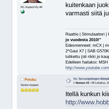
kuitenkaan juok
RC-Kopterit Ry #6
varmasti siitä j
Raattio | Stimulaattori
jo vuodesta 2010!"
Edesmenneet: mCX | mCP
2*Gaui X7 | SAB G570KS
tulikettu (oli rikki jo ka
Edelleen haitaksi: MSH
http://www.youtube.com/
Vs: Servonjohtojen liitinpi
Petsku
«
Vastaus #2 :
08 Lokakuu, 20
Seniori torppari
Itellä kunkun ki
http://www.hob