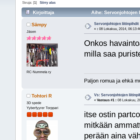
Sivuja: [
1
]
Siirry alas
Kirjoittaja
Aihe: Servonjohtojen li
Servonjohtojen liitinpihdit
Sämpy
«
:
08 Lokakuu, 2014, 06:13:4
Jäsen
Onkos havaintoa
milla saa purist
RC-Nummela ry
Paljon romua ja ehkä m
Vs: Servonjohtojen liitinpi
Tohtori R
«
Vastaus #1 :
08 Lokakuu, 20
3D spede
Yyberfyyrer Torppari
itse ostin partc
mitkään ammatti
perään aina vähä