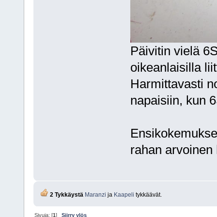
Päivitin vielä 
oikeanlaisilla li
Harmittavasti noi
napaisiin, kun 6
Ensikokemuksell
rahan arvoinen h
2 Tykkäystä
Maranzi
ja
Kaapeli
tykkäävät.
Sivuja: [
1
]
Siirry ylös