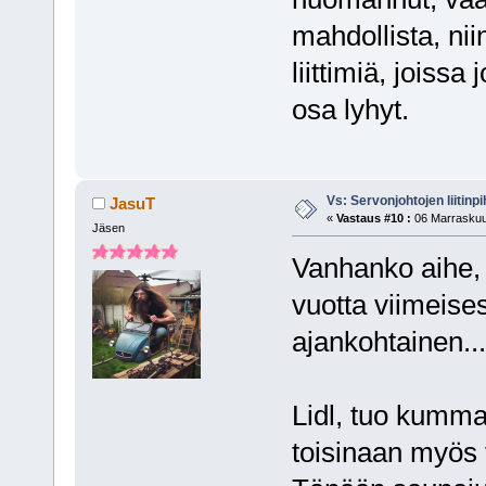
mahdollista, nii
liittimiä, joiss
osa lyhyt.
Vs: Servonjohtojen liitinpi
JasuT
«
Vastaus #10 :
06 Marraskuu,
Jäsen
Vanhanko aihe,
vuotta viimeises
ajankohtainen...
Lidl, tuo kumma
toisinaan myös t