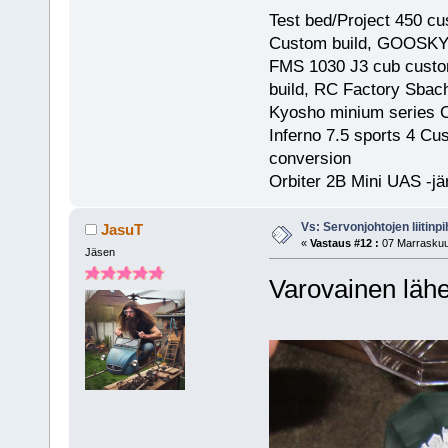
Test bed/Project 450 c
Custom build, GOOSKY
FMS 1030 J3 cub custom
build, RC Factory Sbac
Kyosho minium series 
Inferno 7.5 sports 4 C
conversion
Orbiter 2B Mini UAS -jä
Vs: Servonjohtojen liitinpi
JasuT
«
Vastaus #12 :
07 Marraskuu,
Jäsen
Varovainen lähes