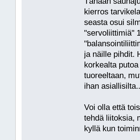
Tänään saunaju
kierros tarvikela
seasta osui sil
"servoliittimiä"
"balansointiliitt
ja näille pihdit
korkealta putoa 
tuoreeltaan, mut
ihan asiallisilta..
Voi olla että to
tehdä liitoksia
kyllä kun toimi