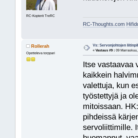
RC-Kopterit TreRC
RC-Thoughts.com
Hifi
Vs: Servonjohtojen liitinpi
Rollerah
«
Vastaus #9 :
09 Marraskuu, 
Opetteleva torppari
Itse vastaavaa 
kaikkein halvim
valettuja, kun 
työstettyjä ja 
mitoissaan. HK:n
pihdeissä kärjen
servoliittimille
huomannut, vaan