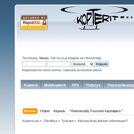
Tervetuloa,
Vieras
. Ole hyvä ja
kirjaudu
tai
rekisteröidy
.
Kirjautuaksesi anna tunnus, salasana ja istuntosi pituus
Kopterit
Multikopterit
FPV
Yhdistys
Yhteistyökumpp
Etusivu
Ohjeet
Kirjaudu
* Rekisteröidy Foorumin käyttäjäksi *
Kopterit.net
»
Tekniikka
»
Työkalut
»
Kierretyökalu linkkien tekemiseen?