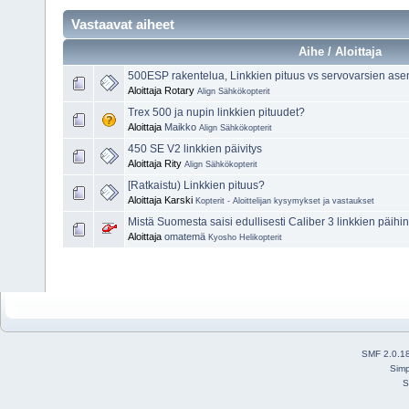
Vastaavat aiheet
Aihe / Aloittaja
500ESP rakentelua, Linkkien pituus vs servovarsien asen
Aloittaja Rotary
Align Sähkökopterit
Trex 500 ja nupin linkkien pituudet?
Aloittaja
Maikko
Align Sähkökopterit
450 SE V2 linkkien päivitys
Aloittaja Rity
Align Sähkökopterit
[Ratkaistu) Linkkien pituus?
Aloittaja Karski
Kopterit - Aloittelijan kysymykset ja vastaukset
Mistä Suomesta saisi edullisesti Caliber 3 linkkien päihin
Aloittaja
omatemä
Kyosho Helikopterit
SMF 2.0.1
Simp
S