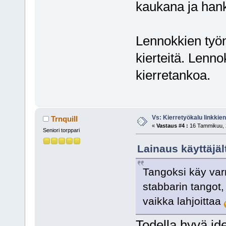
kaukana ja hankal
Lennokkien työ
kierteitä. Lenn
kierretankoa.
Vs: Kierretyökalu linkki
Trnquill
«
Vastaus #4 :
16 Tammikuu, 2
Seniori torppari
Lainaus käyttäjä
Tangoksi käy var
stabbarin tangot,
vaikka lahjoittaa
Todella hyvä ide