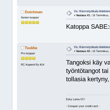
Vs: Kierretyökalu linkki
Dutchman
«
Vastaus #1 :
16 Tammikuu, 2
Seniori torppari
Katoppa SABE:st
Vs: Kierretyökalu linkki
Tuukka
«
Vastaus #2 :
16 Tammikuu, 2
Pro torppari
Tangoksi käy v
RC-Kopterit Ry #14
työntötangot tai
tollasia kertyny
Esky Lama V3 !
- Conquer your credit card -