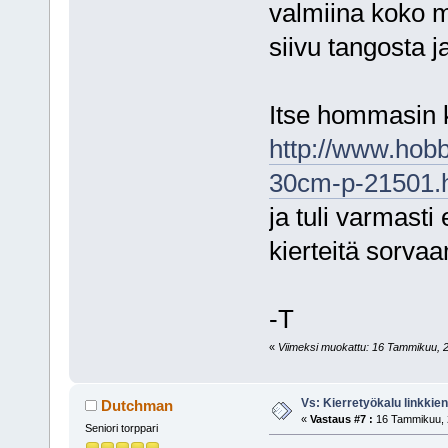
valmiina koko m
siivu tangosta j
Itse hommasin k
http://www.hobb
30cm-p-21501.
ja tuli varmasti
kierteitä sorva
-T
«
Viimeksi muokattu: 16 Tammikuu, 20
Vs: Kierretyökalu linkki
Dutchman
«
Vastaus #7 :
16 Tammikuu, 2
Seniori torppari