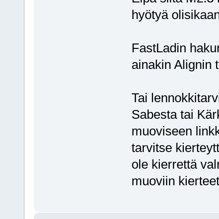
hyötyä olisikaa
FastLadin hakur
ainakin Alignin 
Tai lennokkitarv
Sabesta tai Kär
muoviseen link
tarvitse kierteyt
ole kierrettä va
muoviin kierteet