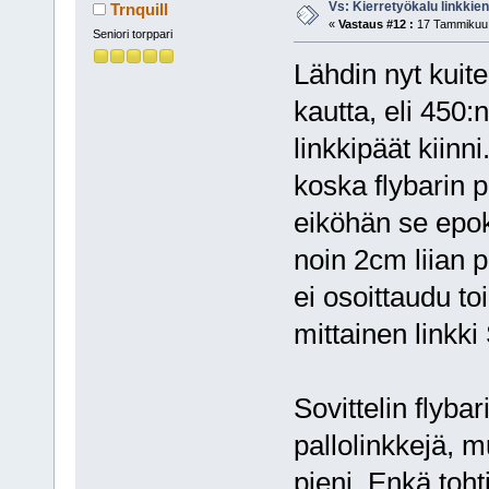
Vs: Kierretyökalu linkki
Trnquill
«
Vastaus #12 :
17 Tammikuu,
Seniori torppari
Lähdin nyt kui
kautta, eli 450:
linkkipäät kiinni
koska flybarin p
eiköhän se epoks
noin 2cm liian p
ei osoittaudu t
mittainen linkki
Sovittelin flyb
pallolinkkejä, mu
pieni. Enkä to