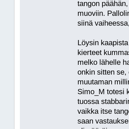
tangon päähän, e
muoviin. Palloli
siinä vaiheessa
Löysin kaapista 
kierteet kummas
melko lähelle 
onkin sitten se,
muutaman milli
Simo_M totesi k
tuossa stabbar
vaikka itse tan
saan vastauksen 