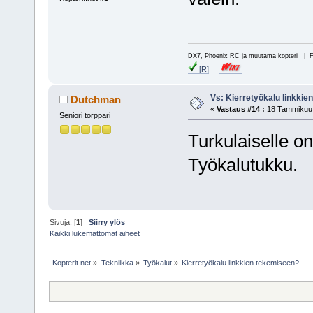
DX7, Phoenix RC ja muutama kopteri | 
[R]
Vs: Kierretyökalu linkki
Dutchman
«
Vastaus #14 :
18 Tammikuu,
Seniori torppari
Turkulaiselle o
Työkalutukku.
Sivuja: [
1
]
Siirry ylös
Kaikki lukemattomat aiheet
Kopterit.net
»
Tekniikka
»
Työkalut
»
Kierretyökalu linkkien tekemiseen?