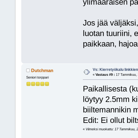
ylimääräisen pal
Jos jää väljäksi
luotan tuuriini, 
paikkaan, hajoa
Vs: Kierretyökalu linkki
Dutchman
«
Vastaus #9 :
17 Tammikuu, 2
Seniori torppari
Paikallisesta (
löytyy 2.5mm kie
biiltemannikin m
Edit: Ei ollut b
«
Viimeksi muokattu: 17 Tammikuu, 20