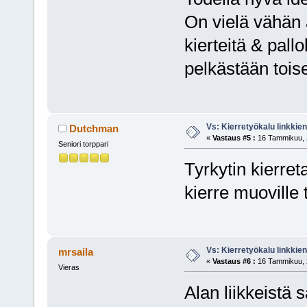
On vielä vähän 
kierteitä & pallol
pelkästään tois
Vs: Kierretyökalu linkki
Dutchman
«
Vastaus #5 :
16 Tammikuu, 2
Seniori torppari
Tyrkytin kierret
kierre muoville t
Vs: Kierretyökalu linkki
mrsaila
«
Vastaus #6 :
16 Tammikuu, 2
Vieras
Alan liikkeistä 