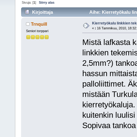
Sivuja: [
1
]
Siirry alas
Kirjoittaja
Aihe: Kierretyökalu li
Kierretyökalu linkkien t
Trnquill
«
:
16 Tammikuu, 2010, 18:32:
Seniori torppari
Mistä lafkasta k
linkkien tekemi
2,5mm?) tankoa?
hassun mittaista
palloliittimet. 
mistään Turkul
kierretyökaluja.
kuitenkin luulisi
Sopivaa tankoa 