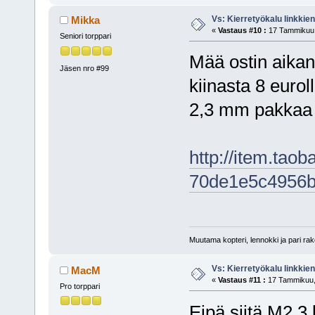
Vs: Kierretyökalu linkki
Mikka
«
Vastaus #10 :
17 Tammikuu,
Seniori torppari
Mää ostin aikan
Jäsen nro #99
kiinasta 8 eurol
2,3 mm pakkaa
http://item.tao
70de1e5c4956b
Muutama kopteri, lennokki ja pari rake
Vs: Kierretyökalu linkki
MacM
«
Vastaus #11 :
17 Tammikuu, 
Pro torppari
Eipä siitä M2.3