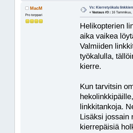
Vs: Kierretyökalu linkki
MacM
«
Vastaus #3 :
16 Tammikuu, 2
Pro torppari
Helikopterien li
aika vaikea löyt
Valmiiden linkki
työkalulla, täll
kierre.
Kun tarvitsin om
hekolinkkipäille,
linkkitankoja. 
Lisäksi jossain
kierrepäisiä hol