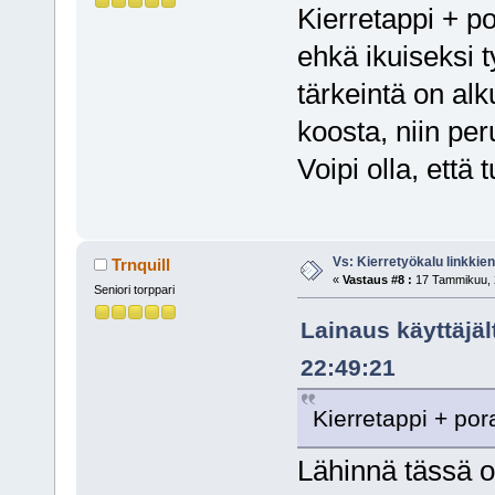
Kierretappi + p
ehkä ikuiseksi t
tärkeintä on alk
koosta, niin pe
Voipi olla, että
Vs: Kierretyökalu linkki
Trnquill
«
Vastaus #8 :
17 Tammikuu, 2
Seniori torppari
Lainaus käyttäjä
22:49:21
Kierretappi + por
Lähinnä tässä o