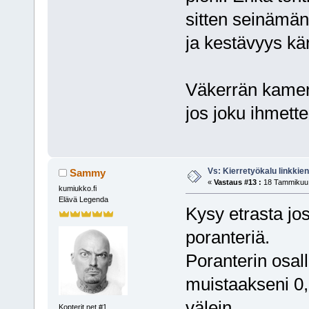
sitten seinämän
ja kestävyys kär
Väkerrän kamer
jos joku ihmett
Vs: Kierretyökalu linkki
Sammy
«
Vastaus #13 :
18 Tammikuu,
kumiukko.fi
Elävä Legenda
Kysy etrasta jo
poranteriä.
Poranterin osal
muistaakseni 0
välein.
Kopterit.net #1