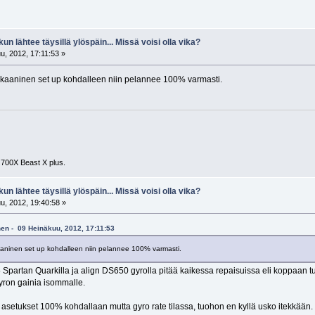
kun lähtee täysillä ylöspäin... Missä voisi olla vika?
u, 2012, 17:11:53 »
mekaaninen set up kohdalleen niin pelannee 100% varmasti.
 700X Beast X plus.
kun lähtee täysillä ylöspäin... Missä voisi olla vika?
u, 2012, 19:40:58 »
nen - 09 Heinäkuu, 2012, 17:11:53
kaaninen set up kohdalleen niin pelannee 100% varmasti.
partan Quarkilla ja align DS650 gyrolla pitää kaikessa repaisuissa eli koppaan tuot
gyron gainia isommalle.
t asetukset 100% kohdallaan mutta gyro rate tilassa, tuohon en kyllä usko itekkään