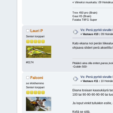
«
Viimeksi muokattu: 09 Heinäkuu
Trex 450 pro (Brain)
Gaui X5 (Brain)
Futaba T8FG Super
Vs: Perä pyrkii sivulle 
Lauri P
«
Vastaus #10 :
09 Heinäk
Seniori torppari
Kato ekana noi perän liikealu
ohjaava slideri perä akselilla
#0174
Pitääkö aina olla eniten,paras,isoi
-Goblin 500-
Vs: Perä pyrkii sivulle 
Falconi
«
Vastaus #11 :
10 Heinäk
se irkkihemmo
Seniori torppari
Ekana tosiaan kaasukäyrä tas
100 tai 90-90-90-90-90 tai tuol
Ja loput vinkit tullukkin esille
Kyllä se siitä.