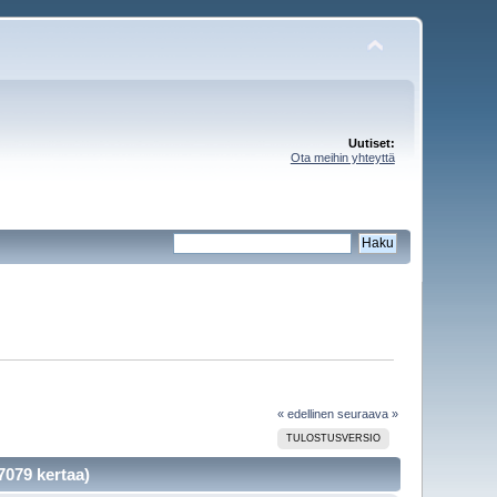
Uutiset:
Ota meihin yhteyttä
« edellinen
seuraava »
TULOSTUSVERSIO
 7079 kertaa)