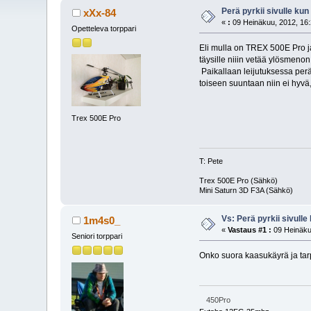
Perä pyrkii sivulle kun 
xXx-84
«
:
09 Heinäkuu, 2012, 16:
Opetteleva torppari
Eli mulla on TREX 500E Pro ja
täysille niiin vetää ylösmenon
Paikallaan leijutuksessa perä 
toiseen suuntaan niin ei hyvä
Trex 500E Pro
T: Pete
Trex 500E Pro (Sähkö)
Mini Saturn 3D F3A (Sähkö)
Vs: Perä pyrkii sivulle 
1m4s0_
«
Vastaus #1 :
09 Heinäku
Seniori torppari
Onko suora kaasukäyrä ja tar
450Pro