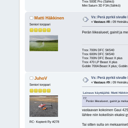
Trex 500E Pro (Sähkö)
Mini Saturn 3D F3A (Sähkö)
Vs: Perä pyrkii sivulle 
Matti Häkkinen
«
Vastaus #8 :
09 Heinäku
Seniori torppari
Perän liikealueet, gainit ja 
Trex 700N DFC SK540
Trex 600N DFC SK540
Trex 700N DFC Beast X plus
Trex 470 LP Beast X plus
Goblin 700A Beast X plus; Goblin
Vs: Perä pyrkii sivulle 
JuhoV
«
Vastaus #9 :
09 Heinäku
Seniori torppari
Lainaus käyttäjältä: Matti Häkki
Perän liikealueet, gainit ja me
vastaavan kokoinen Gaui 425 S
lähtee niin kokeilisin ekaksi 
RC- Kopterit Ry #278
Tai sitten sulla on mekaanise