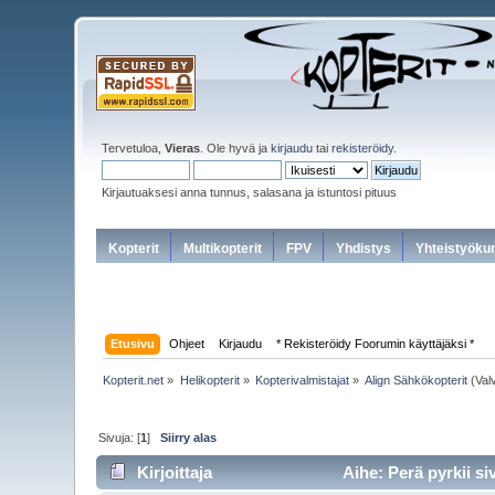
Tervetuloa,
Vieras
. Ole hyvä ja
kirjaudu
tai
rekisteröidy
.
Kirjautuaksesi anna tunnus, salasana ja istuntosi pituus
Kopterit
Multikopterit
FPV
Yhdistys
Yhteistyöku
Etusivu
Ohjeet
Kirjaudu
* Rekisteröidy Foorumin käyttäjäksi *
Kopterit.net
»
Helikopterit
»
Kopterivalmistajat
»
Align Sähkökopterit
(Val
Sivuja: [
1
]
Siirry alas
Kirjoittaja
Aihe: Perä pyrkii siv