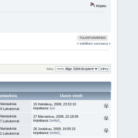
Kirjattu
TULOSTUSVERSIO
« edellinen
seuraava »
Siirry:
astauksia
Uusin viesti
 Vastauksia
15 Heinäkuu, 2008, 23:53:10
kirjoittanut
Jyri
4 Lukukerrat
 Vastauksia
27 Marraskuu, 2008, 22:18:09
kirjoittanut
1m4s0_
7 Lukukerrat
 Vastauksia
26 Joulukuu, 2009, 19:55:15
kirjoittanut
1m4s0_
1 Lukukerrat