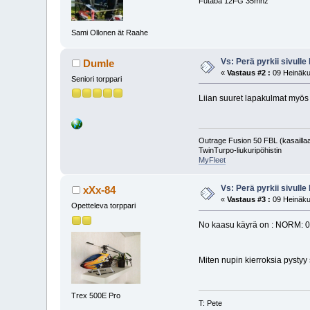
Futaba 12FG 35mhz
Sami Ollonen ät Raahe
Vs: Perä pyrkii sivulle 
Dumle
«
Vastaus #2 :
09 Heinäku
Seniori torppari
Liian suuret lapakulmat myös 
Outrage Fusion 50 FBL (kasailla
TwinTurpo-liukuripöhistin
MyFleet
Vs: Perä pyrkii sivulle 
xXx-84
«
Vastaus #3 :
09 Heinäku
Opetteleva torppari
No kaasu käyrä on : NORM: 
Miten nupin kierroksia pystyy
Trex 500E Pro
T: Pete