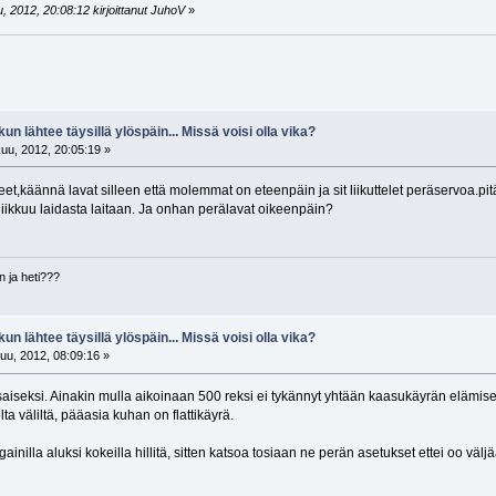
, 2012, 20:08:12 kirjoittanut JuhoV
»
kun lähtee täysillä ylöspäin... Missä voisi olla vika?
uu, 2012, 20:05:19 »
eet,käännä lavat silleen että molemmat on eteenpäin ja sit liikuttelet peräservoa.pi
 liikkuu laidasta laitaan. Ja onhan perälavat oikeenpäin?
n ja heti???
kun lähtee täysillä ylöspäin... Missä voisi olla vika?
uu, 2012, 08:09:16 »
aiseksi. Ainakin mulla aikoinaan 500 reksi ei tykännyt yhtään kaasukäyrän elämi
ta väliltä, pääasia kuhan on flattikäyrä.
, gainilla aluksi kokeilla hillitä, sitten katsoa tosiaan ne perän asetukset ettei oo väl