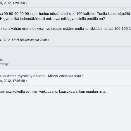
u, 2012, 17:00:00 »
ka 90-90-90-90-90 ja jos tuntuu nössöltä nii sitte 100 kaikkiin. Tuolla kaasukäyrällä
HH gyro mikä todennäköisesti onkin vai mikä gyro siellä perällä on?
on kans vähän mielipidekysymys jossain määrin mutta ite tykkään heittää 100-100-
 2012, 17:01:58 kirjoittanut Toeh
»
am
torage
kun lähtee täysillä ylöspäin... Missä voisi olla vika?
u, 2012, 17:05:58 »
n sitä kokeilla et miten vaikuttaa toi kaasukäyrät kun muutan niitä...