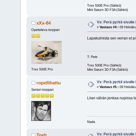
Trex 500E Pro (Sähkö)
Mini Saturn 3D F3A (Sähkö)
Vs: Perä pyrkii sivulle 
xXx-84
«
Vastaus #4 :
09 Heinäku
Opetteleva torppari
Lapakulmista sen verran et pi
T: Pete
Trex 500E Pro (Sähkö)
Trex 500E Pro
Mini Saturn 3D F3A (Sähkö)
Vs: Perä pyrkii sivulle 
ropellihattu
«
Vastaus #5 :
09 Heinäku
Seniori torppari
Liian vähän jenkaa nupissa ta
Nada
Vs: Perä pyrkii sivulle 
Toeh