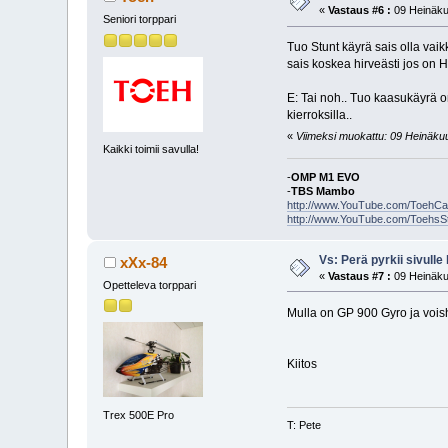
«
Vastaus #6 :
09 Heinäku
Seniori torppari
Tuo Stunt käyrä sais olla vaik
sais koskea hirveästi jos on 
E: Tai noh.. Tuo kaasukäyrä 
kierroksilla..
«
Viimeksi muokattu: 09 Heinäkuu,
Kaikki toimii savulla!
-
OMP M1 EVO
-
TBS Mambo
http://www.YouTube.com/ToehC
http://www.YouTube.com/ToehsS
Vs: Perä pyrkii sivulle 
xXx-84
«
Vastaus #7 :
09 Heinäku
Opetteleva torppari
Mulla on GP 900 Gyro ja voisha
Kiitos
Trex 500E Pro
T: Pete