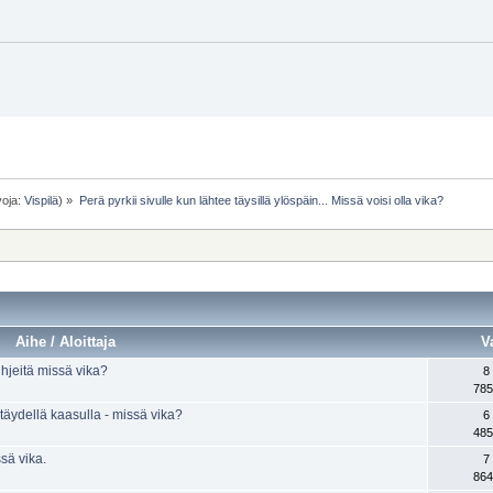
voja:
Vispilä
) »
Perä pyrkii sivulle kun lähtee täysillä ylöspäin... Missä voisi olla vika?
Aihe / Aloittaja
V
vihjeitä missä vika?
8
785
täydellä kaasulla - missä vika?
6
485
ssä vika.
7
864
t