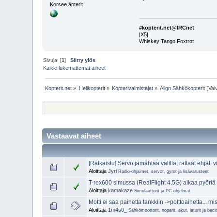
Korsee äpterit
#kopterit.net@IRCnet
|X5|
Whiskey Tango Foxtrot
Sivuja: [
1
]
Siirry ylös
Kaikki lukemattomat aiheet
Kopterit.net
»
Helikopterit
»
Kopterivalmistajat
»
Align Sähkökopterit
(Val
Vastaavat aiheet
[Ratkaistu] Servo jämähtää välillä, rattaat ehjät, 
Aloittaja
Jyri
Radio-ohjaimet, servot, gyrot ja lisävarusteet
T-rex600 simussa (RealFlight 4.5G) alkaa pyöriä 
Aloittaja
kamakaze
Simulaattorit ja PC-ohjelmat
Motti ei saa painetta tankkiin ->polttoainetta... mi
Aloittaja
1m4s0_
Sähkömoottorit, noparit, akut, laturit ja beci