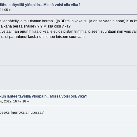
lähtee täysillä ylöspäin... Missä voisi olla vika?
24:05 »
 lennätelly jo muutaman kerran.. (ja 3D:tä jo kokeiltu, ja on se vaan hianoo) Kun ko
 aikana perää sivulle?!?!? Missä olisi vika?
vetää ihan pirun hiljaa oikealle et jos pistän trimmiä toiseen suuntaan niin vois va
, et ei parantunut koska sit menee toiseen suuntaan...
kun lähtee täysillä ylöspäin... Missä voisi olla vika?
u, 2012, 16:47:16 »
peeksi kierroksia nupissa?