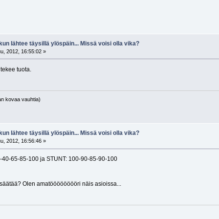
kun lähtee täysillä ylöspäin... Missä voisi olla vika?
u, 2012, 16:55:02 »
tekee tuota.
an kovaa vauhtia)
kun lähtee täysillä ylöspäin... Missä voisi olla vika?
u, 2012, 16:56:46 »
0-40-65-85-100 ja STUNT: 100-90-85-90-100
 säätää? Olen amatööööööööri näis asioissa...