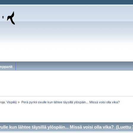
mppanit
voja:
Vispilä
) »
Perä pyrkii sivulle kun lähtee täysillä ylöspäin... Missä voisi olla vika?
ulle kun lähtee täysillä ylöspäin... Missä voisi olla vika? (Luettu