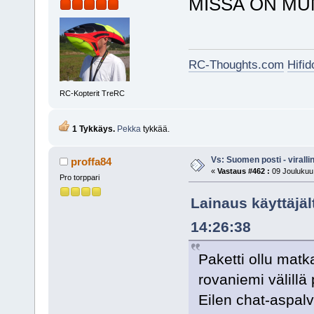
MISSÄ ON MU
RC-Thoughts.com
Hifi
RC-Kopterit TreRC
1 Tykkäys.
Pekka
tykkää.
Vs: Suomen posti - virall
proffa84
«
Vastaus #462 :
09 Joulukuu,
Pro torppari
Lainaus käyttäjäl
14:26:38
Paketti ollu matk
rovaniemi välillä
Eilen chat-aspalv