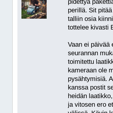
pidettyä paketti
perillä. Sit pit
talliin osia kiin
tottelee kivasti
Vaan ei päivää 
seurannan mukaa
toimitettu laati
kameraan ole my
pysähtymisiä. A
kanssa postit se
heidän laatikko
ja vitosen ero e