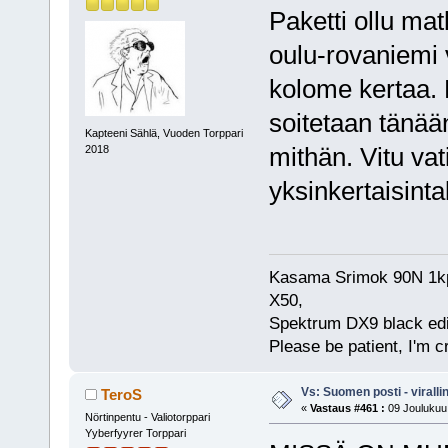
Paketti ollu mat
oulu-rovaniemi v
kolome kertaa. 
soitetaan tänää
Kapteeni Sählä, Vuoden Torppari
mithän. Vitu vat
2018
yksinkertaisint
Kasama Srimok 90N 1kpl
X50,
Spektrum DX9 black edi
Please be patient, I'm c
Vs: Suomen posti - virall
TeroS
«
Vastaus #461 :
09 Joulukuu,
Nörtinpentu - Valiotorppari
Yyberfyyrer Torppari