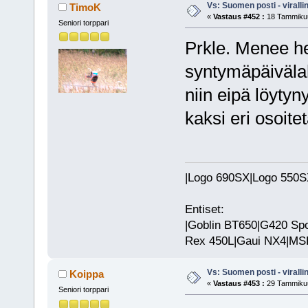
Vs: Suomen posti - virall
TimoK
«
Vastaus #452 :
18 Tammikuu
Seniori torppari
Prkle. Menee he
syntymäpäivälah
niin eipä löytyny
kaksi eri osoitet
|Logo 690SX|Logo 550SX|
Entiset:
|Goblin BT650|G420 Spo
Rex 450L|Gaui NX4|MSH 
Vs: Suomen posti - virall
Koippa
«
Vastaus #453 :
29 Tammikuu
Seniori torppari