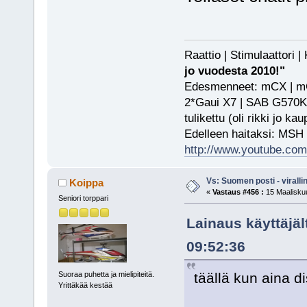
Raattio | Stimulaattori
jo vuodesta 2010!"
Edesmenneet: mCX | mCP
2*Gaui X7 | SAB G570KS
tulikettu (oli rikki jo ka
Edelleen haitaksi: MSH
http://www.youtube.com/
Vs: Suomen posti - virall
Koippa
«
Vastaus #456 :
15 Maaliskuu
Seniori torppari
Lainaus käyttäjäl
09:52:36
Suoraa puhetta ja mielipiteitä.
täällä kun aina d
Yrittäkää kestää