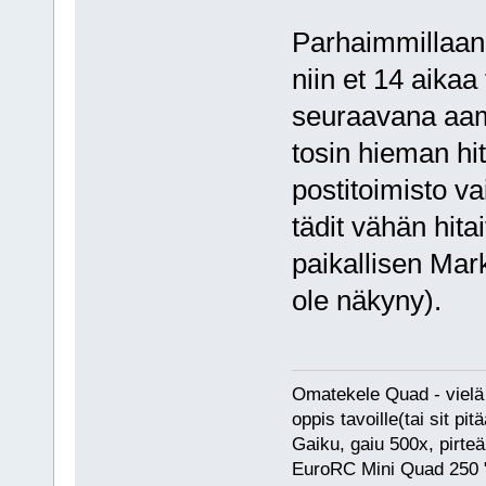
Parhaimmillaan 
niin et 14 aikaa
seuraavana aamu
tosin hieman hi
postitoimisto vai
tädit vähän hita
paikallisen Mark
ole näkyny).
Omatekele Quad - vielä 
oppis tavoille(tai sit pi
Gaiku, gaiu 500x, pirte
EuroRC Mini Quad 250 "f