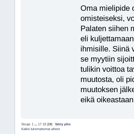
Oma mielipide on
omisteiseksi, vo
Palaten siihen 
eli kuljettamaan
ihmisille. Siinä
se myytiin sijoit
tulikin voittoa t
muutosta, oli pi
muutoksen jälkee
eikä oikeastaan
Sivuja:
1
...
17
18
[
19
]
Siirry ylös
Kaikki lukemattomat aiheet