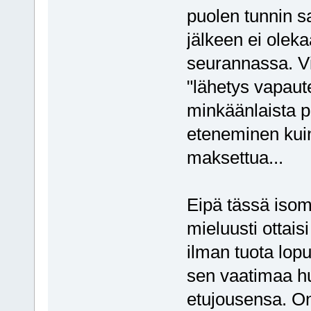
puolen tunnin sa
jälkeen ei oleka
seurannassa. Vii
"lähetys vapaute
minkäänlaista p
eteneminen kuin
maksettua...
Eipä tässä isom
mieluusti ottais
ilman tuota lopu
sen vaatimaa h
etujousensa. On