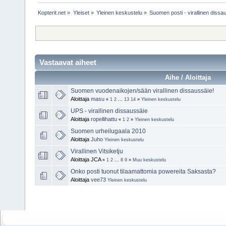
Kopterit.net
»
Yleiset
»
Yleinen keskustelu
»
Suomen posti - virallinen dissa
Vastaavat aiheet
Aihe / Aloittaja
Suomen vuodenaikojen/sään virallinen dissaussäie!
Aloittaja
masu
«
1
2
...
13
14
»
Yleinen keskustelu
UPS - virallinen dissaussäie
Aloittaja
ropellihattu
«
1
2
»
Yleinen keskustelu
Suomen urheilugaala 2010
Aloittaja
Juho
Yleinen keskustelu
Virallinen Vitsiketju
Aloittaja JCA
«
1
2
...
8
9
»
Muu keskustelu
Onko posti tuonut tilaamattomia powereita Saksasta?
Aloittaja
vee73
Yleinen keskustelu