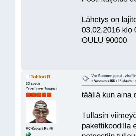
Lähetys on lajite
03.02.2016 klo 
OULU 90000
Vs: Suomen posti - virall
Tohtori R
«
Vastaus #455 :
15 Maaliskuu
3D spede
Yyberfyyrer Torppari
täällä kun aina 
Tullasin viimey
pakettikoodilla e
RC-Kopterit Ry #6
netpostiin tullau