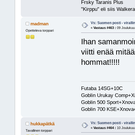
Frsky Taranis Plus
"Kirppu" eli siis Walk
Vs: Suomen posti - virall
madman
«
Vastaus #463 :
09 Joulukuu,
Opetteleva torppari
Ihan samanmoine
viitti enää mitä
hommat!!!!!
Futaba 14SG+10C
Goblin Urukay Comp+
Goblin 500 Sport+Xno
Goblin 700 KSE+Xnov
Vs: Suomen posti - virall
hukkapätkä
«
Vastaus #464 :
10 Joulukuu,
Tavallinen torppari