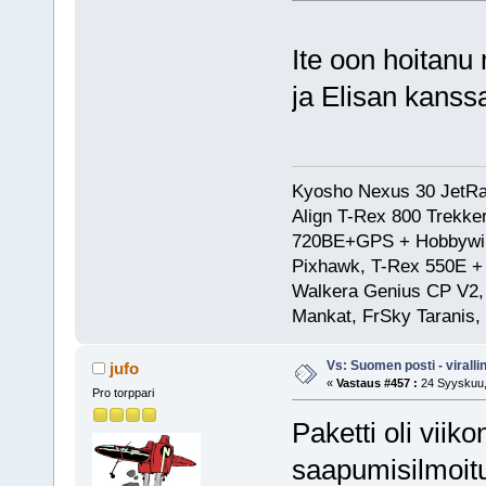
Ite oon hoitan
ja Elisan kanssa
Kyosho Nexus 30 JetRa
Align T-Rex 800 Trekke
720BE+GPS + Hobbywing
Pixhawk, T-Rex 550E 
Walkera Genius CP V2, 
Mankat, FrSky Taranis
Vs: Suomen posti - virall
jufo
«
Vastaus #457 :
24 Syyskuu,
Pro torppari
Paketti oli viik
saapumisilmoitu