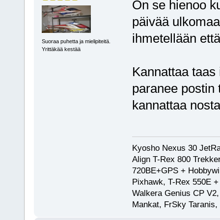
On se hienoo ku 
päivää ulkomaan
ihmetellään ett
Suoraa puhetta ja mielipiteitä.
Yrittäkää kestää
Kannattaa taas 
paranee postin 
kannattaa nosta
Kyosho Nexus 30 JetRa
Align T-Rex 800 Trekke
720BE+GPS + Hobbywing
Pixhawk, T-Rex 550E 
Walkera Genius CP V2, 
Mankat, FrSky Taranis