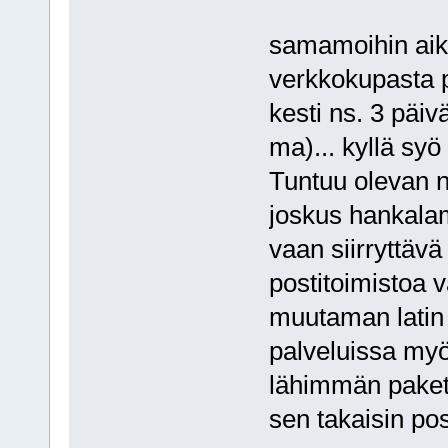
samamoihin aikoi
verkkokupasta pa
kesti ns. 3 päivä
ma)... kyllä syö
Tuntuu olevan n
joskus hankalam
vaan siirryttäv
postitoimistoa v
muutaman latin
palveluissa myö
lähimmän pakett
sen takaisin pos