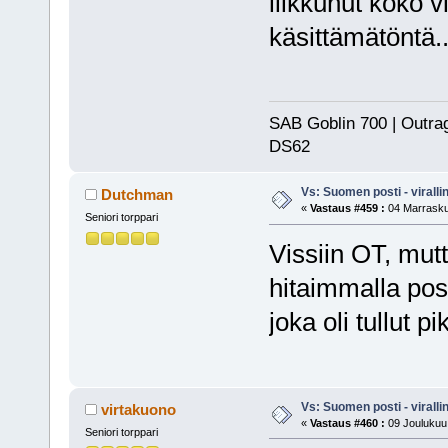
liikkunut koko v
käsittämätöntä..
SAB Goblin 700 | Outra
DS62
Vs: Suomen posti - virall
Dutchman
«
Vastaus #459 :
04 Marrasku
Seniori torppari
Vissiin OT, mutt
hitaimmalla posti
joka oli tullut pi
Vs: Suomen posti - virall
virtakuono
«
Vastaus #460 :
09 Joulukuu,
Seniori torppari