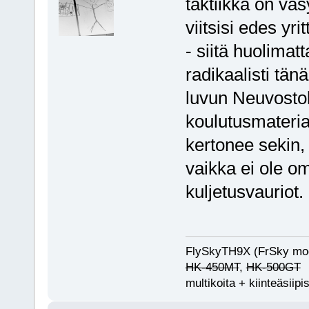
taktiikka on väs
viitsisi edes yr
- siitä huolimatt
radikaalisti tän
luvun Neuvostol
koulutusmateria
kertonee sekin, 
vaikka ei ole o
kuljetusvauriot.
FlySkyTH9X (FrSky mo
HK-450MT
,
HK-500GT
multikoita + kiinteäsiipis