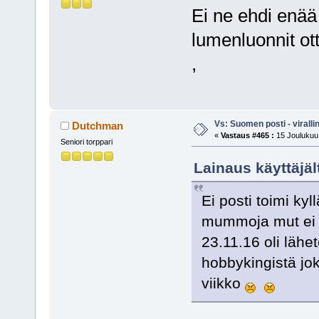
Ei ne ehdi enää
lumenluonnit ot
,
Vs: Suomen posti - virall
Dutchman
«
Vastaus #465 :
15 Joulukuu,
Seniori torppari
Lainaus käyttäjäl
Ei posti toimi kyl
mummoja mut ei m
23.11.16 oli lähet
hobbykingistä joku
viikko