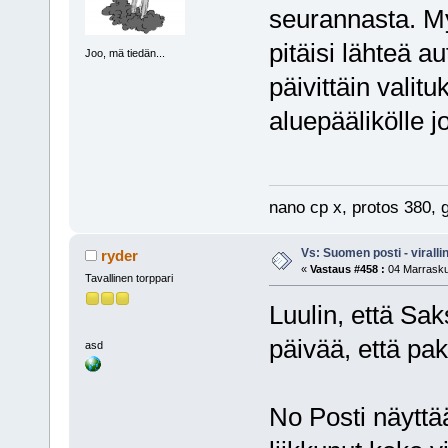
seurannasta. My
pitäisi lähteä a
Joo, mä tiedän...
päivittäin valitu
aluepäälikölle 
nano cp x, protos 380, g
Vs: Suomen posti - virall
ryder
«
Vastaus #458 :
04 Marrasku
Tavallinen torppari
Luulin, että Sa
päivää, että pak
asd
No Posti näyttää