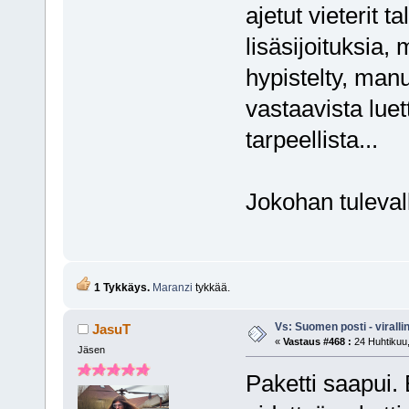
ajetut vieterit t
lisäsijoituksia,
hypistelty, man
vastaavista lue
tarpeellista...
Jokohan tulevalla
1 Tykkäys.
Maranzi
tykkää.
Vs: Suomen posti - virall
JasuT
«
Vastaus #468 :
24 Huhtikuu,
Jäsen
Paketti saapui. 