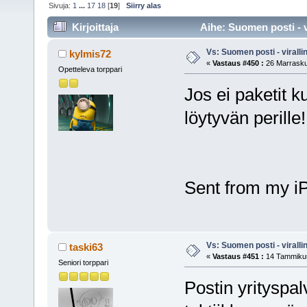
Sivuja:
1
...
17
18
[
19
]
Siirry alas
Kirjoittaja
Aihe: Suomen posti - v
Vs: Suomen posti - virall
kylmis72
«
Vastaus #450 :
26 Marrasku
Opetteleva torppari
Jos ei paketit k
löytyvän perille!
Sent from my i
Vs: Suomen posti - virall
taski63
«
Vastaus #451 :
14 Tammikuu
Seniori torppari
Postin yrityspal