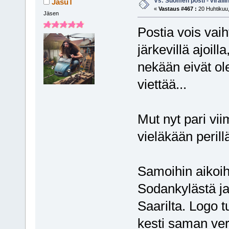
Vs: Suomen posti - virall
JasuT
«
Vastaus #467 :
20 Huhtikuu,
Jäsen
Postia vois vaih
järkevillä ajoil
nekään eivät ole
viettää...
Mut nyt pari vii
vieläkään perillä
Samoihin aikoihi
Sodankylästä ja
Saarilta. Logo t
kesti saman verr