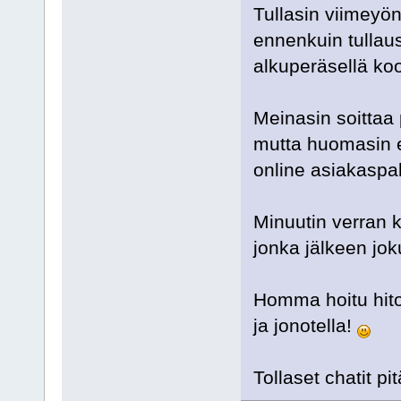
Tullasin viimeyön
ennenkuin tullausl
alkuperäsellä koo
Meinasin soittaa p
mutta huomasin et
online asiakaspal
Minuutin verran k
jonka jälkeen jok
Homma hoitu hiton
ja jonotella!
Tollaset chatit pi