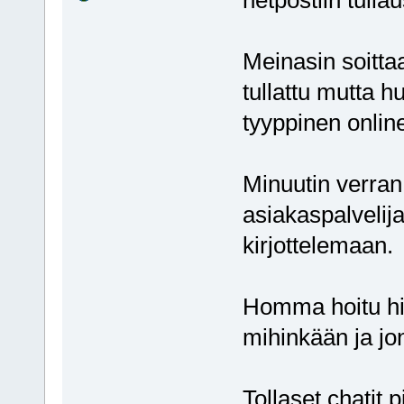
Meinasin soittaa
tullattu mutta h
tyyppinen onlin
Minuutin verran 
asiakaspalvelija
kirjottelemaan.
Homma hoitu hito
mihinkään ja jo
Tollaset chatit p