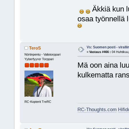
Äkkiä kun lu
osaa työnnellä 
Vs: Suomen posti - virall
TeroS
«
Vastaus #466 :
04 Huhtikuu,
Nörtinpentu - Valiotorppari
Yyberfyyrer Torppari
Mä oon aina luu
kulkematta rans
RC-Kopterit TreRC
RC-Thoughts.com
Hifi