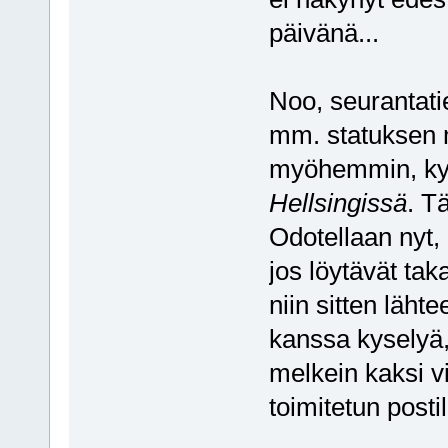
päivänä...
Noo, seurantatied
mm. statuksen m
myöhemmin, kys
Hellsingissä
. Tä
Odotellaan nyt, e
jos löytävät tak
niin sitten läh
kanssa kyselyä, 
melkein kaksi vi
toimitetun post