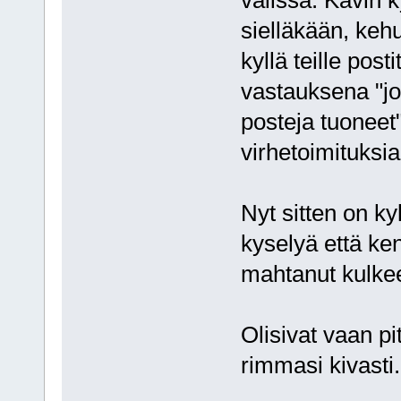
välissä. Kävin k
sielläkään, kehu
kyllä teille post
vastauksena "joo
posteja tuoneet
virhetoimituksia.
Nyt sitten on k
kyselyä että ke
mahtanut kulkee
Olisivat vaan p
rimmasi kivasti.