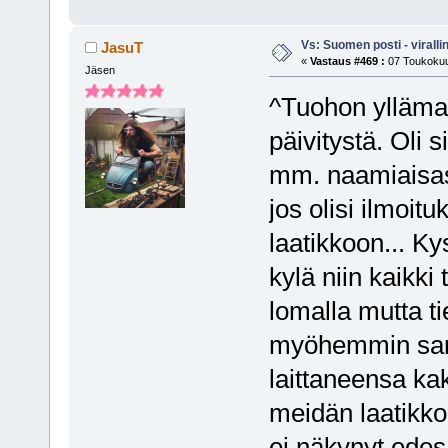
Vs: Suomen posti - virall
JasuT
«
Vastaus #469 :
07 Toukokuu
Jäsen
^Tuohon yllämain
päivitystä. Oli s
mm. naamiaisasun
jos olisi ilmoit
laatikkoon... Ky
kylä niin kaikki
lomalla mutta t
myöhemmin sano
laittaneensa ka
meidän laatikko
ei näkynyt ede