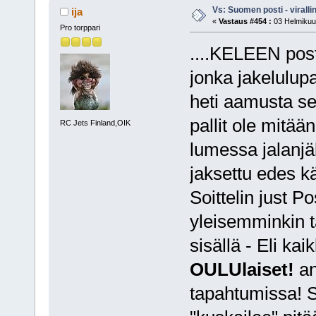
Vs: Suomen posti - virall
ija
«
Vastaus #454 :
03 Helmikuu,
Pro torppari
....KELEEN post
jonka jakelulu
heti aamusta se
pallit ole mitään
RC Jets Finland,OIK
lumessa jalanjäl
jaksettu edes kä
Soittelin just P
yleisemminkin 
sisällä - Eli kai
OULUlaiset!
an
tapahtumissa! Se