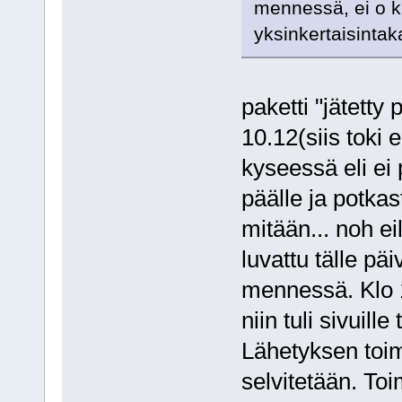
mennessä, ei o k
yksinkertaisintak
paketti "jätetty 
10.12(siis toki 
kyseessä eli ei 
päälle ja potkas
mitään... noh eil
luvattu tälle pä
mennessä. Klo 1
niin tuli sivuill
Lähetyksen toim
selvitetään. Toi