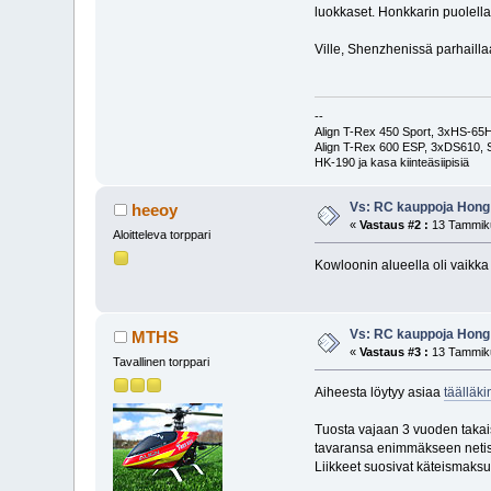
luokkaset. Honkkarin puolella
Ville, Shenzhenissä parhaill
--
Align T-Rex 450 Sport, 3xHS-6
Align T-Rex 600 ESP, 3xDS610,
HK-190 ja kasa kiinteäsiipisiä
Vs: RC kauppoja Hong K
heeoy
«
Vastaus #2 :
13 Tammiku
Aloitteleva torppari
Kowloonin alueella oli vaikka
Vs: RC kauppoja Hong K
MTHS
«
Vastaus #3 :
13 Tammiku
Tavallinen torppari
Aiheesta löytyy asiaa
täälläki
Tuosta vajaan 3 vuoden takais
tavaransa enimmäkseen netist
Liikkeet suosivat käteismaksua