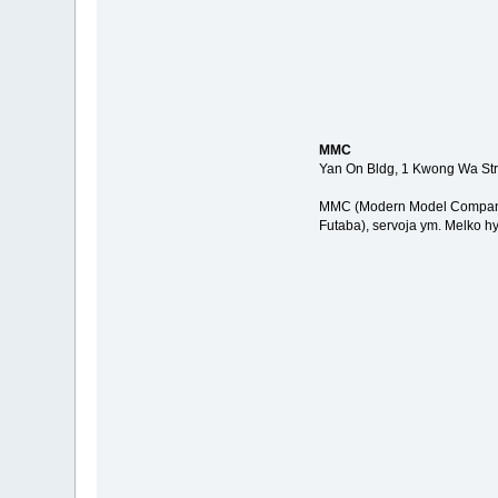
MMC
Yan On Bldg, 1 Kwong Wa Str
MMC (Modern Model Company) si
Futaba), servoja ym. Melko hy