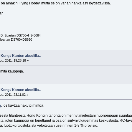
 on ainakin Flying Hobby, mutta se on vähän hankalasti löydettävissä.
aan
5HB, Spartan DS760+HS-5084
 Spartan DS760+DS650
ong / Kanton akselilla..
u, 2011, 19:28:18 »
 mitä kauppoja.
ong / Kanton akselilla..
u, 2011, 23:11:02 »
n
, jos käyttää hakutoimintoa.
esta tilanteesta Hong Kongin tarjonta on mennyt mielestäni huonompaan suuntaan. H
ä, joten kauppoja on lopettanut ja osa on siirtynyt kauemmas keskustasta. RC-ta
, luottokorttiostoksista veloitetaan useinmiten 1-3 % provisio.