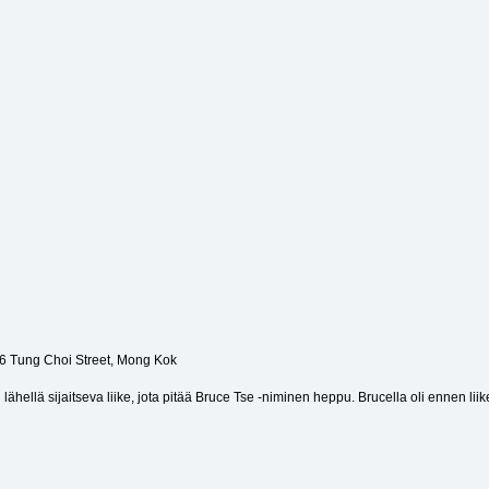
26 Tung Choi Street, Mong Kok
ellä sijaitseva liike, jota pitää Bruce Tse -niminen heppu. Brucella oli ennen liike