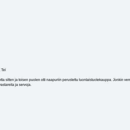
 Tei
vuotta sitten ja toisen puolen otti naapuriin perustettu luontaistuotekauppa. Jonkin v
vastareita ja servoja.