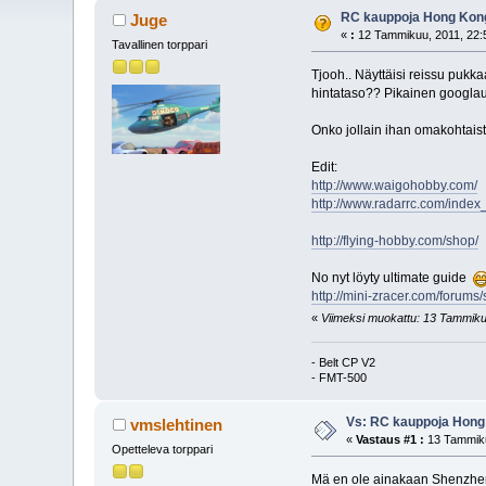
RC kauppoja Hong Kong 
Juge
«
:
12 Tammikuu, 2011, 22:
Tavallinen torppari
Tjooh.. Näyttäisi reissu pukka
hintataso?? Pikainen googlaus
Onko jollain ihan omakohtai
Edit:
http://www.waigohobby.com/
http://www.radarrc.com/inde
http://flying-hobby.com/shop/
No nyt löyty ultimate guide
http://mini-zracer.com/forum
«
Viimeksi muokattu: 13 Tammikuu
- Belt CP V2
- FMT-500
Vs: RC kauppoja Hong K
vmslehtinen
«
Vastaus #1 :
13 Tammiku
Opetteleva torppari
Mä en ole ainakaan Shenzheni