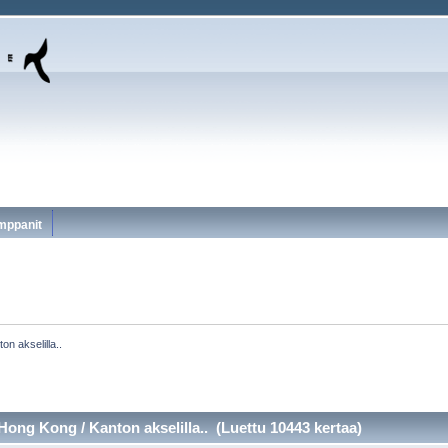
mppanit
n akselilla..
ong Kong / Kanton akselilla.. (Luettu 10443 kertaa)