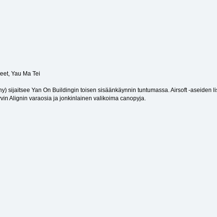
eet, Yau Ma Tei
jaitsee Yan On Buildingin toisen sisäänkäynnin tuntumassa. Airsoft -aseiden lisäk
vin Alignin varaosia ja jonkinlainen valikoima canopyja.