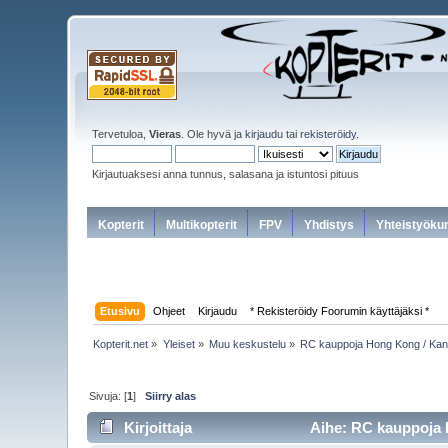
Tervetuloa,
Vieras
. Ole hyvä ja
kirjaudu
tai
rekisteröidy
.
Kirjautuaksesi anna tunnus, salasana ja istuntosi pituus
Kopterit
Multikopterit
FPV
Yhdistys
Yhteistyöku
Etusivu
Ohjeet
Kirjaudu
* Rekisteröidy Foorumin käyttäjäksi *
Kopterit.net
»
Yleiset
»
Muu keskustelu
»
RC kauppoja Hong Kong / Kanto
Sivuja: [
1
]
Siirry alas
Kirjoittaja
Aihe: RC kauppoja H