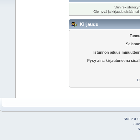
Vain rekisteröity
Ole hyvä ja kirjaudu sisään tai
Kirjaudu
Tunnu
Salasan
Istunnon pituus minuuttei
Pysy aina kirjautuneena sisäl
U
SMF 2.0.1
Simp
S