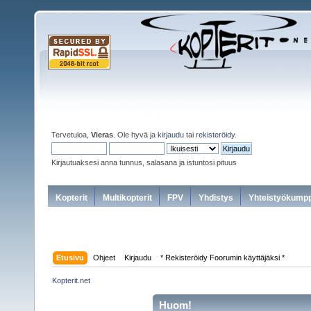
Tervetuloa,
Vieras
. Ole hyvä ja
kirjaudu
tai
rekisteröidy
.
Kirjautuaksesi anna tunnus, salasana ja istuntosi pituus
Kopterit
Multikopterit
FPV
Yhdistys
Yhteistyökumpp
Etusivu
Ohjeet
Kirjaudu
* Rekisteröidy Foorumin käyttäjäksi *
Kopterit.net
Huom!