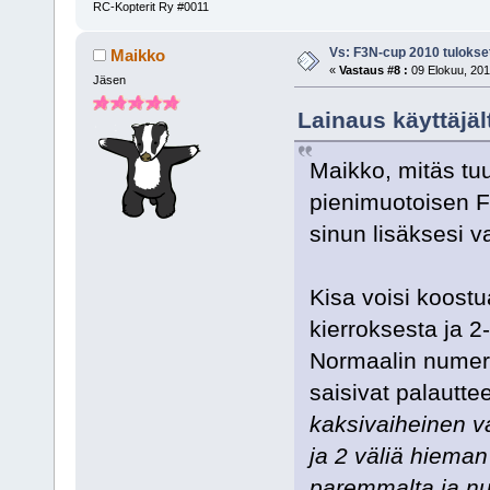
RC-Kopterit Ry #0011
Vs: F3N-cup 2010 tulokse
Maikko
«
Vastaus #8 :
09 Elokuu, 201
Jäsen
Lainaus käyttäjä
Maikko, mitäs tuum
pienimuotoisen F
sinun lisäksesi 
Kisa voisi koostu
kierroksesta ja 2
Normaalin numero
saisivat palautte
kaksivaiheinen v
ja 2 väliä hieman
paremmalta ja num