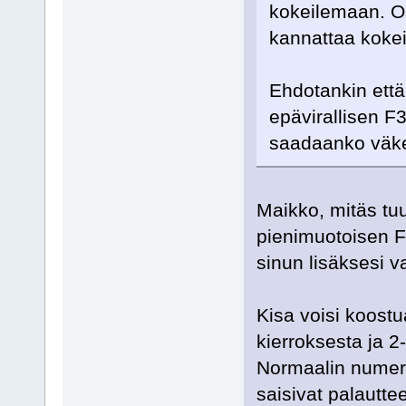
kokeilemaan. Os
kannattaa kokeil
Ehdotankin että
epävirallisen F
saadaanko väkeä
Maikko, mitäs tuum
pienimuotoisen F
sinun lisäksesi 
Kisa voisi koostu
kierroksesta ja 2
Normaalin numero
saisivat palautte