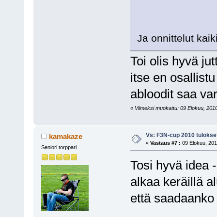
Ja onnittelut kaik
Toi olis hyvä jut
itse en osallist
abloodit saa var
«
Viimeksi muokattu: 09 Elokuu, 2010,
Vs: F3N-cup 2010 tulokse
kamakaze
«
Vastaus #7 :
09 Elokuu, 201
Seniori torppari
Tosi hyvä idea -
alkaa keräillä a
että saadaanko t