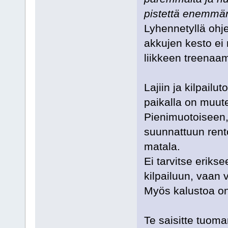
pistettä enemm
Lyhennetyllä ohj
akkujen kesto ei
liikkeen treenaa
Lajiin ja kilpail
paikalla on muute
Pienimuotoiseen, 
suunnattuun rent
matala.
Ei tarvitse eriks
kilpailuun, vaan 
Myös kalustoa on
Te saisitte tuom