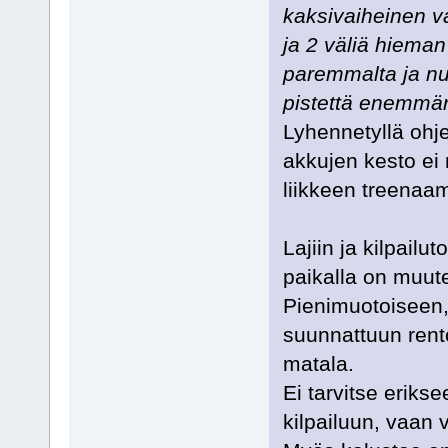
kaksivaiheinen v
ja 2 väliä hieman
paremmalta ja num
pistettä enemm
Lyhennetyllä ohj
akkujen kesto ei
liikkeen treenaa
Lajiin ja kilpail
paikalla on muute
Pienimuotoiseen, 
suunnattuun rent
matala.
Ei tarvitse eriks
kilpailuun, vaan 