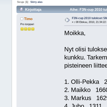
Sivuja: [
1
]
Siirry alas
Kirjoittaja
Aihe: F3N-cup 2010 tu
F3N-cup 2010 tulokset SM
Timo
«
:
08 Elokuu, 2010, 21:34:22 
Pro torppari
Moikka,
Nyt olisi tulok
kunkku. Tarkemm
pisteineen liitte
1. Olli-Pekka 
2. Maikko 166
3. Markus 162
4. Juho 1311