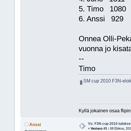
5. Timo 1080
6. Anssi 929
Onnea Olli-Peka
vuonna jo kisat
--
Timo
SM cup 2010 F3N-elok
Kyllä jokainen osaa flipi
Vs: F3N-cup 2010 tulokse
Anssi
«
Vastaus #1 :
08 Elokuu, 201
Seniori torppari