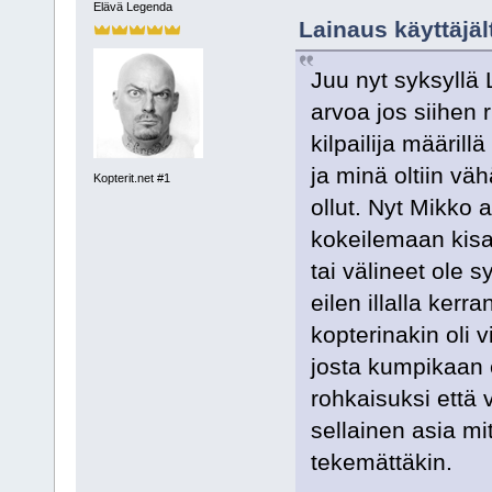
Elävä Legenda
Lainaus käyttäjäl
Juu nyt syksyllä
arvoa jos siihen r
kilpailija määrill
ja minä oltiin vä
Kopterit.net #1
ollut. Nyt Mikko
kokeilemaan kisa
tai välineet ole s
eilen illalla kerra
kopterinakin oli v
josta kumpikaan e
rohkaisuksi että 
sellainen asia mi
tekemättäkin.