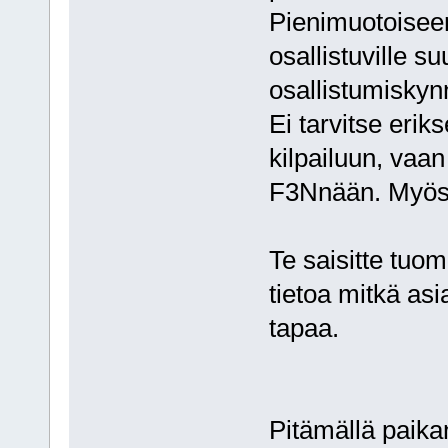
Pienimuotoisee
osallistuville 
osallistumiskyn
Ei tarvitse erik
kilpailuun, vaan
F3Nnään. Myös 
Te saisitte tuo
tietoa mitkä asi
tapaa.
Pitämällä paikan