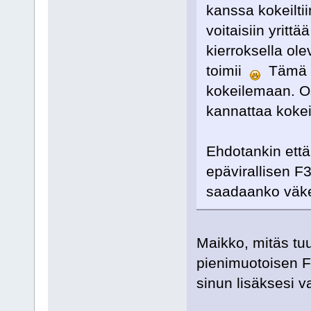
kanssa kokeiltiin
voitaisiin yrittä
kierroksella ole
toimii
Tämä ni
kokeilemaan. Os
kannattaa kokeil
Ehdotankin että
epävirallisen F
saadaanko väkeä
Maikko, mitäs tuum
pienimuotoisen F
sinun lisäksesi 