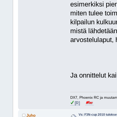
esimerkiksi pien
miten tulee toim
kilpailun kulkuun
mistä lähdetään 
arvostelulaput, 
Ja onnittelut ka
DX7, Phoenix RC ja muutam
[R]
Vs: F3N-cup 2010 tulokse
Juho