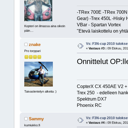
-TRex 700E -TRex 700N 
Gear) -Trex 450L -Hisky
VBar - Spartan Vortex
Kopteri on ilmassa aina oikein
"Etevä laiskottelu on yhtä
päin....
Vs: F3N-cup 2010 tulokse
znake
«
Vastaus #3 :
09 Elokuu, 201
Pro torppari
Onnittelut OP:ll
CopterX CX 450AE V2 + 
Taivaslentelyn alkeita :)
Trex 250 - edelleen han
Spektrum DX7
Phoenix RC
Vs: F3N-cup 2010 tulokse
Sammy
«
Vastaus #4 :
09 Elokuu, 201
kumiukko.fi