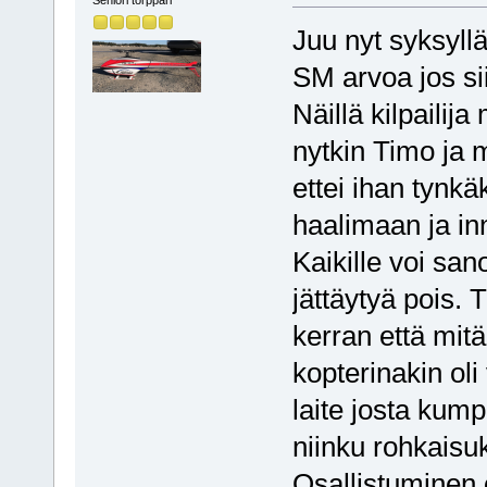
Juu nyt syksyll
SM arvoa jos sii
Näillä kilpailija
nytkin Timo ja 
ettei ihan tynkä
haalimaan ja i
Kaikille voi san
jättäytyä pois. T
kerran että mitä 
kopterinakin oli
laite josta kump
niinku rohkaisuk
Osallistuminen 