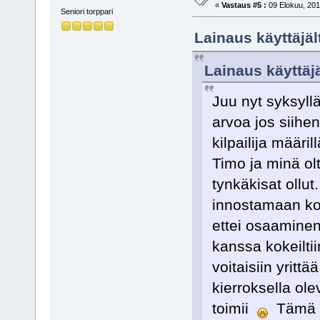
«
Vastaus #5 :
09 Elokuu, 201
Seniori torppari
Lainaus käyttäjä
Lainaus käyttäjä
Juu nyt syksyll
arvoa jos siihen 
kilpailija määril
Timo ja minä olt
tynkäkisat ollu
innostamaan kok
ettei osaaminen 
kanssa kokeiltiin
voitaisiin yrittä
kierroksella ole
toimii
Tämä ni