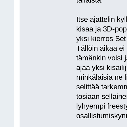
Itse ajattelin k
kisaa ja 3D-pop
yksi kierros Se
Tällöin aikaa ei
tämänkin voisi j
ajaa yksi kisaili
minkälaisia ne li
selittää tarkem
tosiaan sellaine
lyhyempi freesty
osallistumiskynn