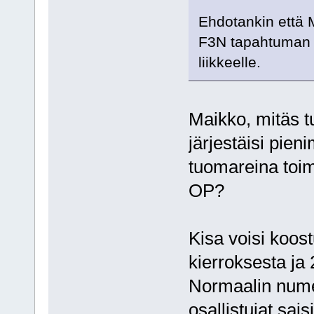
Ehdotankin että M
F3N tapahtuman 
liikkeelle.
Maikko, mitäs tu
järjestäisi pie
tuomareina toim
OP?
Kisa voisi koos
kierroksesta ja 
Normaalin nume
osallistujat sai