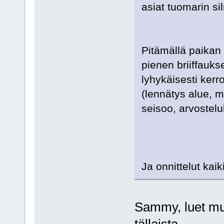
asiat tuomarin si
Pitämällä paikan p
pienen briiffauks
lyhykäisesti kerro
(lennätys alue, m
seisoo, arvostelul
Ja onnittelut kaik
Sammy, luet mun 
tällaista.