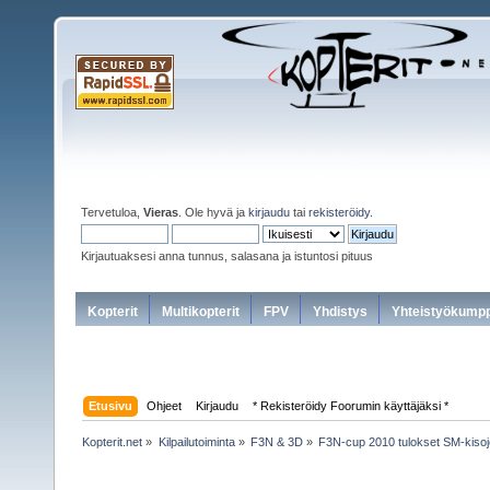
Tervetuloa,
Vieras
. Ole hyvä ja
kirjaudu
tai
rekisteröidy
.
Kirjautuaksesi anna tunnus, salasana ja istuntosi pituus
Kopterit
Multikopterit
FPV
Yhdistys
Yhteistyökumpp
Etusivu
Ohjeet
Kirjaudu
* Rekisteröidy Foorumin käyttäjäksi *
Kopterit.net
»
Kilpailutoiminta
»
F3N & 3D
»
F3N-cup 2010 tulokset SM-kiso