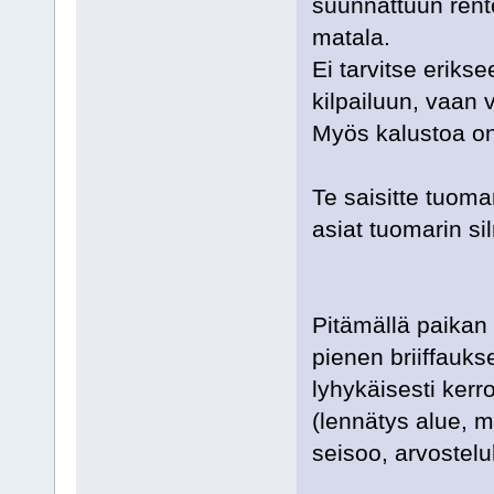
suunnattuun rent
matala.
Ei tarvitse eriks
kilpailuun, vaan 
Myös kalustoa on
Te saisitte tuom
asiat tuomarin si
Pitämällä paikan p
pienen briiffauks
lyhykäisesti kerro
(lennätys alue, m
seisoo, arvostelul