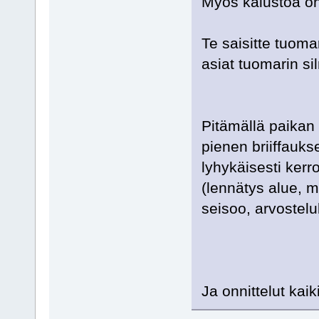
Myös kalustoa on
Te saisitte tuom
asiat tuomarin si
Pitämällä paikan p
pienen briiffauks
lyhykäisesti kerro
(lennätys alue, m
seisoo, arvostelul
Ja onnittelut kaik