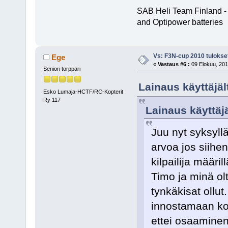
SAB Heli Team Finland -
and Optipower batteries
Vs: F3N-cup 2010 tulokse
Ege
«
Vastaus #6 :
09 Elokuu, 201
Seniori torppari
Lainaus käyttäjä
Esko Lumaja-HCTF/RC-Kopterit
Ry 117
Lainaus käyttäjä
Juu nyt syksyll
arvoa jos siihen 
kilpailija määril
Timo ja minä olt
tynkäkisat ollu
innostamaan kok
ettei osaaminen 