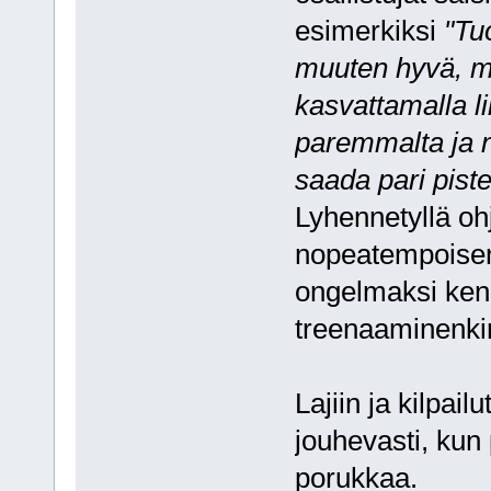
esimerkiksi
"Tu
muuten hyvä, mu
kasvattamalla l
paremmalta ja n
saada pari pis
Lyhennetyllä oh
nopeatempoisen
ongelmaksi kene
treenaaminenki
Lajiin ja kilpai
jouhevasti, kun 
porukkaa.