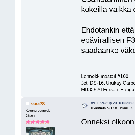
kokeilla vaikka 
Ehdotankin että 
epävirallisen F
saadaanko väkeä
Lennokkimestari #100,
Jeti DS-16, Urukay Carb
MB339 Al Fursan, Fouga
Vs: F3N-cup 2010 tulokse
rane78
«
Vastaus #2 :
08 Elokuu, 201
Kolomereespede
Jäsen
Onneksi olkoon 