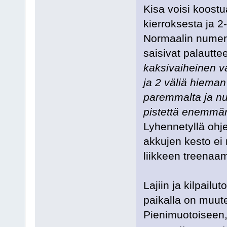
Kisa voisi koostu
kierroksesta ja 2
Normaalin numero
saisivat palautte
kaksivaiheinen v
ja 2 väliä hieman
paremmalta ja num
pistettä enemm
Lyhennetyllä ohj
akkujen kesto ei
liikkeen treenaa
Lajiin ja kilpail
paikalla on muute
Pienimuotoiseen, 