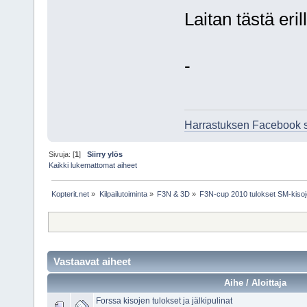
Laitan tästä eril
-
Harrastuksen Facebook 
Sivuja: [
1
]
Siirry ylös
Kaikki lukemattomat aiheet
Kopterit.net
»
Kilpailutoiminta
»
F3N & 3D
»
F3N-cup 2010 tulokset SM-kiso
Vastaavat aiheet
Aihe / Aloittaja
Forssa kisojen tulokset ja jälkipulinat